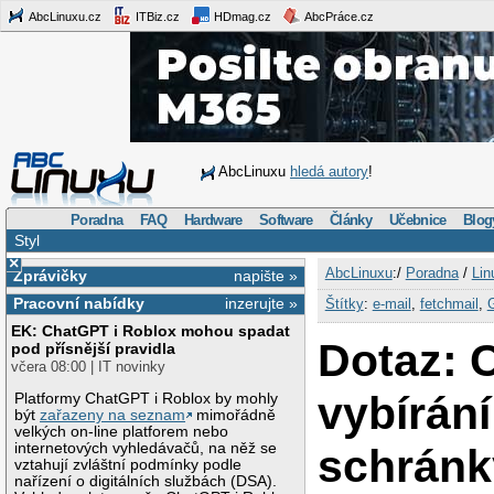
AbcLinuxu.cz
ITBiz.cz
HDmag.cz
AbcPráce.cz
AbcLinuxu
hledá autory
!
Poradna
FAQ
Hardware
Software
Články
Učebnice
Blog
Styl
×
AbcLinuxu
:/
Poradna
/
Lin
Zprávičky
napište »
Pracovní nabídky
inzerujte »
Štítky
:
e-mail
,
fetchmail
,
EK: ChatGPT i Roblox mohou spadat
Dotaz: 
pod přísnější pravidla
včera 08:00 | IT novinky
vybírání
Platformy ChatGPT i Roblox by mohly
být
zařazeny na seznam
mimořádně
velkých on-line platforem nebo
internetových vyhledávačů, na něž se
schránk
vztahují zvláštní podmínky podle
nařízení o digitálních službách (DSA).