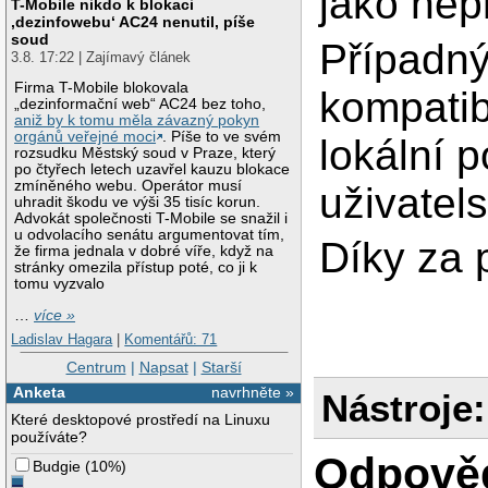
jako nep
T-Mobile nikdo k blokaci
‚dezinfowebu‘ AC24 nenutil, píše
soud
Případný
3.8. 17:22 | Zajímavý článek
Firma T-Mobile blokovala
kompatib
„dezinformační web“ AC24 bez toho,
aniž by k tomu měla závazný pokyn
orgánů veřejné moci
. Píše to ve svém
lokální p
rozsudku Městský soud v Praze, který
po čtyřech letech uzavřel kauzu blokace
zmíněného webu. Operátor musí
uživatels
uhradit škodu ve výši 35 tisíc korun.
Advokát společnosti T-Mobile se snažil i
u odvolacího senátu argumentovat tím,
Díky za 
že firma jednala v dobré víře, když na
stránky omezila přístup poté, co ji k
tomu vyzvalo
…
více »
Ladislav Hagara
|
Komentářů: 71
Centrum
|
Napsat
|
Starší
Anketa
navrhněte »
Nástroje:
Které desktopové prostředí na Linuxu
používáte?
Odpově
Budgie
(
10%
)