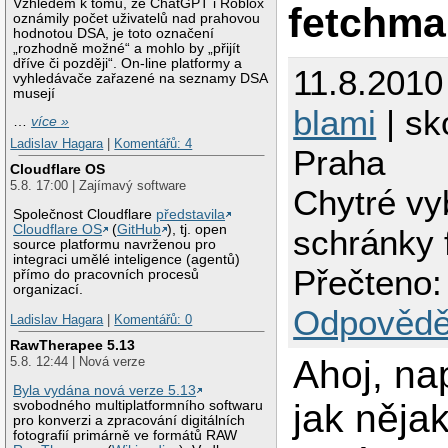
Vzhledem k tomu, že ChatGPT i Roblox
fetchma
oznámily počet uživatelů nad prahovou
hodnotou DSA, je toto označení
„rozhodně možné“ a mohlo by „přijít
dříve či později“. On-line platformy a
11.8.2010
vyhledávače zařazené na seznamy DSA
musejí
blami
| sk
…
více »
Ladislav Hagara
|
Komentářů: 4
Praha
Cloudflare OS
5.8. 17:00 | Zajímavý software
Chytré vy
Společnost Cloudflare
představila
Cloudflare OS
(
GitHub
), tj. open
schránky 
source platformu navrženou pro
integraci umělé inteligence (agentů)
Přečteno:
přímo do pracovních procesů
organizací.
Odpovědě
Ladislav Hagara
|
Komentářů: 0
RawTherapee 5.13
Ahoj, na
5.8. 12:44 | Nová verze
Byla vydána nová verze 5.13
jak nějak
svobodného multiplatformního softwaru
pro konverzi a zpracování digitálních
fotografií primárně ve formátů RAW