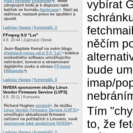
vybírat 
RawTherapee
(
Wikipedie
). Vedle
zdrojových kódů je k dispozici také
balíček ve formátu
AppImage
. Stačí jej
schránk
stáhnout, nastavit právo ke spuštění a
spustit.
fetchmai
Ladislav Hagara
|
Komentářů: 0
FFmpeg 9.0 "Lei"
něčím p
4.8. 20:44 | Zajímavý článek
Jean-Baptiste Kempf na svém blogu
alternati
představil novou verzi 9.0 "Lei"
kolekce
svobodného softwaru umožňujícího
nahrávání, konverzi a streamovaní
bude umě
digitálního zvuku a obrazu
FFmpeg
(
Wikipedie
).
imap/po
Ladislav Hagara
|
Komentářů: 0
NVIDIA sponzorem služby Linux
nebrání
Vendor Firmware Service (LVFS)
4.8. 20:11 | Komunita
Richard Hughes
oznámil
, že službu
Tím "chy
Linux Vendor Firmware Service (LVFS)
umožňující aktualizovat firmware
zařízení na počítačích s Linuxem, nově
to, že fe
sponzoruje také společnost NVIDIA
.
Ladislav Hagara
|
Komentářů: 0