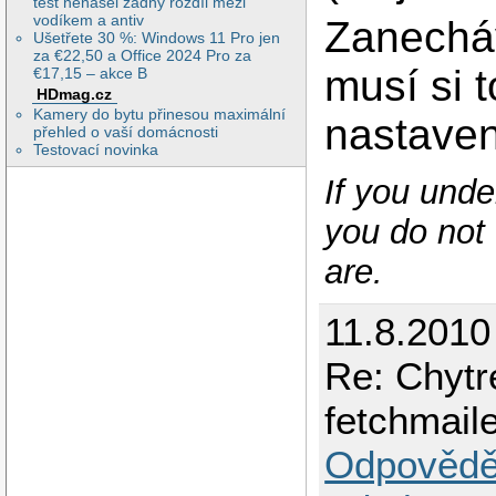
test nenašel žádný rozdíl mezi
vodíkem a antiv
Zanecháv
Ušetřete 30 %: Windows 11 Pro jen
za €22,50 a Office 2024 Pro za
musí si t
€17,15 – akce B
HDmag.cz
Kamery do bytu přinesou maximální
nastaven
přehled o vaší domácnosti
Testovací novinka
If you unde
you do not 
are.
11.8.2010
Re: Chytr
fetchmail
Odpovědě