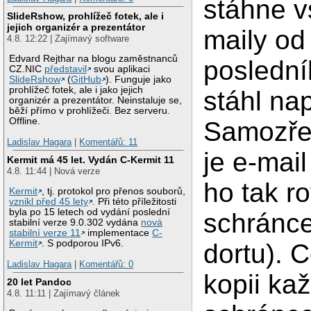
stáhne v
SlideRshow, prohlížeč fotek, ale i
jejich organizér a prezentátor
maily od
4.8. 12:22 | Zajímavý software
Edvard Rejthar na blogu zaměstnanců
poslední
CZ.NIC
představil
svou aplikaci
SlideRshow
(
GitHub
). Funguje jako
prohlížeč fotek, ale i jako jejich
stáhl na
organizér a prezentátor. Neinstaluje se,
běží přímo v prohlížeči. Bez serveru.
Offline.
Samozřej
Ladislav Hagara
|
Komentářů: 11
je e-mai
Kermit má 45 let. Vydán C-Kermit 11
4.8. 11:44 | Nová verze
ho tak r
Kermit
, tj. protokol pro přenos souborů,
vznikl před 45 lety
. Při této příležitosti
byla po 15 letech od vydání poslední
schránce
stabilní verze 9.0.302 vydána
nová
stabilní verze 11
implementace
C-
Kermit
. S podporou IPv6.
dortu). C
Ladislav Hagara
|
Komentářů: 0
kopii ka
20 let Pandoc
4.8. 11:11 | Zajímavý článek