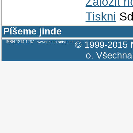
Založit 
Tiskni
Sd
Píšeme jinde
ISSN 1214-1267
www.czech-server.cz
© 1999-2015
o.
Všechna 