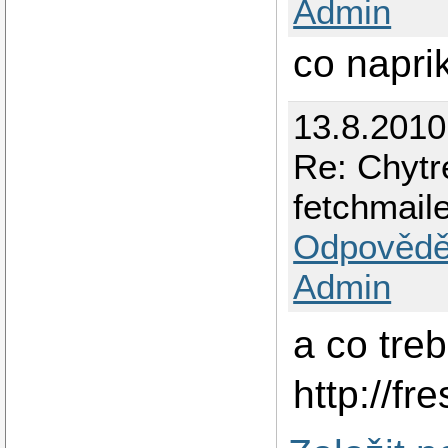
Admin
co napri
13.8.2010
Re: Chytr
fetchmail
Odpovědě
Admin
a co tre
http://f