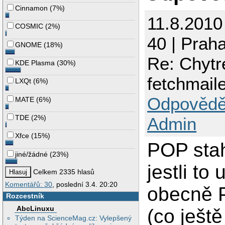
Cinnamon
(
7%
)
11.8.2010
COSMIC
(
2%
)
40 | Prah
GNOME
(
18%
)
Re: Chytr
KDE Plasma
(
30%
)
fetchmail
LXQt
(
6%
)
Odpovědě
MATE
(
6%
)
TDE
(
2%
)
Admin
Xfce
(
15%
)
POP stah
jiné/žádné
(
23%
)
jestli to
Celkem 2335 hlasů
Komentářů: 30
, poslední 3.4. 20:20
obecně 
Rozcestník
AbcLinuxu
(co ještě
Týden na ScienceMag.cz: Vylepšený