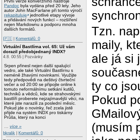
schránce
První verze konverzního nástroje
Pandoc
byla vydána před 20 lety. Jeho
autor John MacFarlane při tomto výročí
synchron
rekapituluje
jednotlivé etapy vývoje
a přidávání nových funkcí – rozšíření
nejen Markdownu a podporu mnoha
Tzn. např
dalších formátů.
|🇵🇸
|
Komentářů: 0
maily, kt
Virtuální Bastlírna vol. 65: Už vám
dorazil předobjednaný INDX?
ale já si
4.8. 00:55 | Pozvánky
Srpen přinesl nejen další spalující
současné
vedro, ale také Virtuální Bastlírnu s
neméně žhavými novinkami. Využijte
tedy předpovědi na deštivý čtvrteční
ty co js
večer a od 20:00 se připojte online k
tomuto neformálnímu setkání kutilů,
techniků a vědců, kde se strahovskými
Pokud po
bastlíři proberete nejzajímavější věci, na
které jste narazili za poslední měsíc.
Pokud jde o novinky, řeč zcela jistě
GMailový
přijde na systém INDX pro tiskárny
Průša, který na konci
(musím p
…
více »
bkralik
|
Komentářů: 0