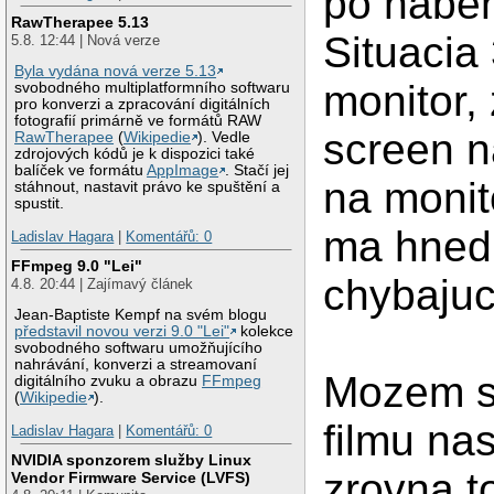
po nabeh
RawTherapee 5.13
Situacia
5.8. 12:44 | Nová verze
Byla vydána nová verze 5.13
monitor,
svobodného multiplatformního softwaru
pro konverzi a zpracování digitálních
fotografií primárně ve formátů RAW
screen n
RawTherapee
(
Wikipedie
). Vedle
zdrojových kódů je k dispozici také
balíček ve formátu
AppImage
. Stačí jej
na monit
stáhnout, nastavit právo ke spuštění a
spustit.
ma hned 
Ladislav Hagara
|
Komentářů: 0
FFmpeg 9.0 "Lei"
chybajuc
4.8. 20:44 | Zajímavý článek
Jean-Baptiste Kempf na svém blogu
představil novou verzi 9.0 "Lei"
kolekce
svobodného softwaru umožňujícího
nahrávání, konverzi a streamovaní
Mozem s
digitálního zvuku a obrazu
FFmpeg
(
Wikipedie
).
filmu nas
Ladislav Hagara
|
Komentářů: 0
NVIDIA sponzorem služby Linux
zrovna t
Vendor Firmware Service (LVFS)