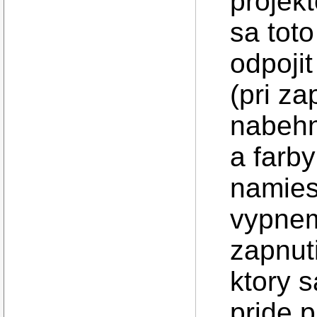
projek
sa tot
odpojit
(pri z
nabehn
a farb
namies
vypnem
zapnut
ktory 
pride p