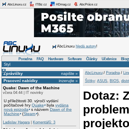
AbcLinuxu.cz
ITBiz.cz
HDmag.cz
AbcPráce.cz
AbcLinuxu
hledá autory
!
Poradna
FAQ
Hardware
Software
Články
Učebnice
Blog
Styl
×
AbcLinuxu
:/
Poradna
/
Lin
Zprávičky
napište »
Pracovní nabídky
inzerujte »
Štítky
:
ASUS
,
BIOS
,
dist
Quake: Dawn of the Machine
Dotaz: 
včera 04:44 | IT novinky
U příležitosti 30. výročí vydání
problem
počítačové hry
Quake
byla
vydána
nová epizoda
s názvem
Dawn of the
Machine
(
Steam
).
projekt
Ladislav Hagara
|
Komentářů: 3