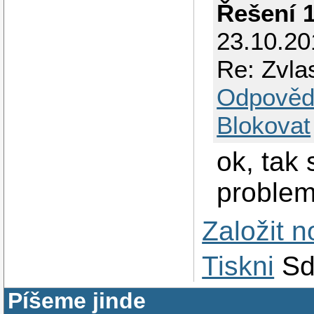
Řešení 
23.10.2
Re: Zvla
Odpověd
Blokovat
ok, tak
problem 
Založit 
Tiskni
Sd
Píšeme jinde