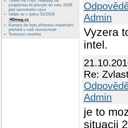
Týden na ITBiz: Náklady na
Odpovědě
podpůrnou AI převýší do roku 2028
plat samotného vývo
Událo se v týdnu 32/2026
Admin
HDmag.cz
Kamery do bytu přinesou maximální
Vyzera t
přehled o vaší domácnosti
Testovací novinka
intel.
21.10.20
Re: Zvlas
Odpovědě
Admin
je to moz
situacii 