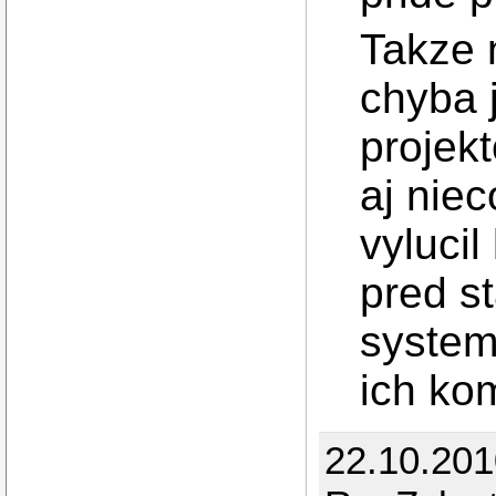
Takze n
chyba j
projekt
aj nie
vylucil
pred s
system
ich kom
22.10.20