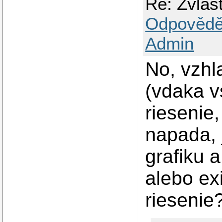
Re: Zvlas
Odpovědě
Admin
No, vzhl
(vdaka v
riesenie
napada, 
grafiku a
alebo ex
riesenie