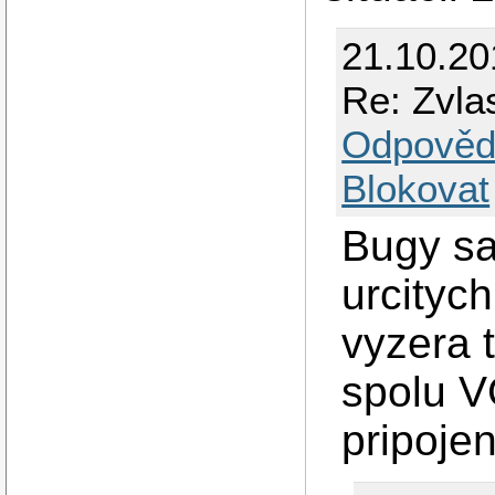
21.10.20
Re: Zvla
Odpověd
Blokovat
Bugy sa
urcitych
vyzera 
spolu V
pripoje