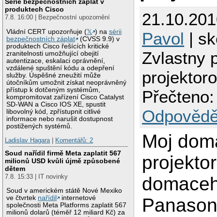
Série bezpečnostních záplat v
produktech Cisco
21.10.201
7.8. 16:00 | Bezpečnostní upozornění
Vládní CERT upozorňuje (
𝕏
) na
sérii
Pavol
| sk
bezpečnostních záplat
(CVSS 9.9) v
produktech Cisco řešících kritické
Zvlastny 
zranitelnosti umožňující obejití
autentizace, eskalaci oprávnění,
vzdálené spuštění kódu a odepření
projektor
služby. Úspěšné zneužití může
útočníkům umožnit získat neoprávněný
přístup k dotčeným systémům,
Přečteno:
kompromitovat zařízení Cisco Catalyst
SD-WAN a Cisco IOS XE, spustit
Odpovědě
libovolný kód, zpřístupnit citlivé
informace nebo narušit dostupnost
postižených systémů.
Moj dom
Ladislav Hagara
|
Komentářů: 2
Soud nařídil firmě Meta zaplatit 567
projektor
milionů USD kvůli újmě způsobené
dětem
7.8. 15:33 | IT novinky
domaceh
Soud v americkém státě Nové Mexiko
ve čtvrtek
nařídil
internetové
Panason
společnosti Meta Platforms zaplatit 567
milionů dolarů (téměř 12 miliard Kč) za