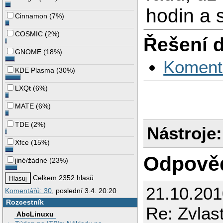
hodin a 
Cinnamon
(
7%
)
COSMIC
(
2%
)
Řešení 
GNOME
(
18%
)
Koment
KDE Plasma
(
30%
)
LXQt
(
6%
)
MATE
(
6%
)
TDE
(
2%
)
Nástroje:
Xfce
(
15%
)
Odpově
jiné/žádné
(
23%
)
Celkem 2352 hlasů
21.10.201
Komentářů: 30
, poslední 3.4. 20:20
Rozcestník
Re: Zvlas
AbcLinuxu