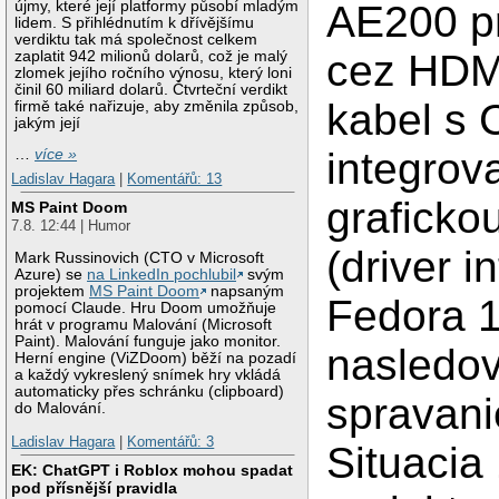
újmy, které její platformy působí mladým
AE200 p
lidem. S přihlédnutím k dřívějšímu
verdiktu tak má společnost celkem
cez HDM
zaplatit 942 milionů dolarů, což je malý
zlomek jejího ročního výnosu, který loni
činil 60 miliard dolarů. Čtvrteční verdikt
kabel s 
firmě také nařizuje, aby změnila způsob,
jakým její
integrov
…
více »
Ladislav Hagara
|
Komentářů: 13
graficko
MS Paint Doom
7.8. 12:44 | Humor
(driver i
Mark Russinovich (CTO v Microsoft
Azure) se
na LinkedIn pochlubil
svým
projektem
MS Paint Doom
napsaným
Fedora 
pomocí Claude. Hru Doom umožňuje
hrát v programu Malování (Microsoft
Paint). Malování funguje jako monitor.
nasledo
Herní engine (ViZDoom) běží na pozadí
a každý vykreslený snímek hry vkládá
automaticky přes schránku (clipboard)
spravani
do Malování.
Ladislav Hagara
|
Komentářů: 3
Situacia
EK: ChatGPT i Roblox mohou spadat
pod přísnější pravidla