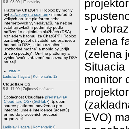
projektor
6.8. 08:00 | IT novinky
Platformy ChatGPT i Roblox by mohly
spusten
být
zařazeny na seznam
mimořádně
velkých on-line platforem nebo
internetových vyhledávačů, na něž se
- v obra
vztahují zvláštní podmínky podle
nařízení o digitálních službách (DSA).
Vzhledem k tomu, že ChatGPT i Roblox
zelena f
oznámily počet uživatelů nad prahovou
hodnotou DSA, je toto označení
„rozhodně možné“ a mohlo by „přijít
(zelena j
dříve či později“. On-line platformy a
vyhledávače zařazené na seznamy DSA
musejí
Situacia
…
více »
monitor 
Ladislav Hagara
|
Komentářů: 12
Cloudflare OS
projekto
5.8. 17:00 | Zajímavý software
Společnost Cloudflare
představila
(zaklad
Cloudflare OS
(
GitHub
), tj. open
source platformu navrženou pro
integraci umělé inteligence (agentů)
EVO) ma 
přímo do pracovních procesů
organizací.
Ladislav Hagara
|
Komentářů: 0