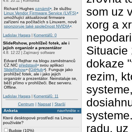
4.8. 20:11 | Komunita
som uz v
Richard Hughes
oznámil
, že službu
Linux Vendor Firmware Service (LVFS)
umožňující aktualizovat firmware
xorg a xr
zařízení na počítačích s Linuxem, nově
sponzoruje také společnost NVIDIA
.
nepodari
Ladislav Hagara
|
Komentářů: 0
SlideRshow, prohlížeč fotek, ale i
Situacie
jejich organizér a prezentátor
4.8. 12:22 | Zajímavý software
dokaze "
Edvard Rejthar na blogu zaměstnanců
CZ.NIC
představil
svou aplikaci
SlideRshow
(
GitHub
). Funguje jako
rezim, kt
prohlížeč fotek, ale i jako jejich
organizér a prezentátor. Neinstaluje se,
běží přímo v prohlížeči. Bez serveru.
systeme,
Offline.
Ladislav Hagara
|
Komentářů: 11
dosiahnu
Centrum
|
Napsat
|
Starší
Anketa
navrhněte »
systeme.
Které desktopové prostředí na Linuxu
používáte?
radu, uz
Budgie
(
10%
)