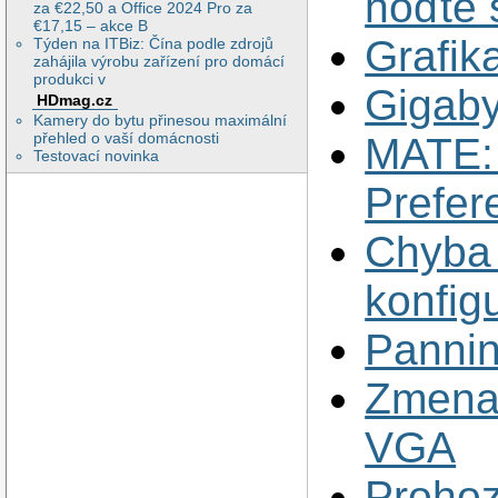
hoďte 
za €22,50 a Office 2024 Pro za
€17,15 – akce B
Grafik
Týden na ITBiz: Čína podle zdrojů
zahájila výrobu zařízení pro domácí
produkci v
Gigab
HDmag.cz
Kamery do bytu přinesou maximální
přehled o vaší domácnosti
MATE: 
Testovací novinka
Prefer
Chyba 
konfig
Pannin
Zmena 
VGA
Prohoz