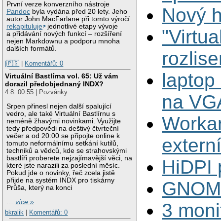
První verze konverzního nástroje
Nový h
Pandoc
byla vydána před 20 lety. Jeho
autor John MacFarlane při tomto výročí
rekapituluje
jednotlivé etapy vývoje
"Virtua
a přidávání nových funkcí – rozšíření
nejen Markdownu a podporu mnoha
dalších formátů.
rozlis
|🇵🇸
|
Komentářů: 0
laptop
Virtuální Bastlírna vol. 65: Už vám
dorazil předobjednaný INDX?
4.8. 00:55 | Pozvánky
na VG
Srpen přinesl nejen další spalující
vedro, ale také Virtuální Bastlírnu s
Workar
neméně žhavými novinkami. Využijte
tedy předpovědi na deštivý čtvrteční
večer a od 20:00 se připojte online k
extern
tomuto neformálnímu setkání kutilů,
techniků a vědců, kde se strahovskými
bastlíři proberete nejzajímavější věci, na
HiDPI 
které jste narazili za poslední měsíc.
Pokud jde o novinky, řeč zcela jistě
přijde na systém INDX pro tiskárny
GNOME 
Průša, který na konci
…
více »
3 moni
bkralik
|
Komentářů: 0