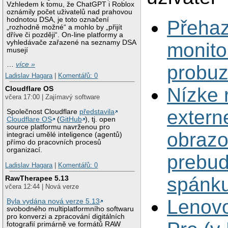
Vzhledem k tomu, že ChatGPT i Roblox
oznámily počet uživatelů nad prahovou
hodnotou DSA, je toto označení
Přeha
„rozhodně možné“ a mohlo by „přijít
dříve či později“. On-line platformy a
vyhledávače zařazené na seznamy DSA
monito
musejí
…
více »
probuz
Ladislav Hagara
|
Komentářů: 0
Nízke 
Cloudflare OS
včera 17:00 | Zajímavý software
extern
Společnost Cloudflare
představila
Cloudflare OS
(
GitHub
), tj. open
source platformu navrženou pro
obrazo
integraci umělé inteligence (agentů)
přímo do pracovních procesů
organizací.
prebud
Ladislav Hagara
|
Komentářů: 0
spánk
RawTherapee 5.13
včera 12:44 | Nová verze
Lenovo
Byla vydána nová verze 5.13
svobodného multiplatformního softwaru
pro konverzi a zpracování digitálních
fotografií primárně ve formátů RAW