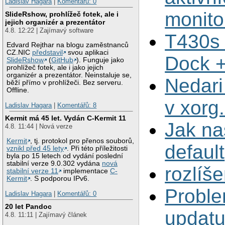
Ladislav Hagara
|
Komentářů: 0
monito
SlideRshow, prohlížeč fotek, ale i
jejich organizér a prezentátor
4.8. 12:22 | Zajímavý software
T430s 
Edvard Rejthar na blogu zaměstnanců
CZ.NIC
představil
svou aplikaci
Dock 
SlideRshow
(
GitHub
). Funguje jako
prohlížeč fotek, ale i jako jejich
organizér a prezentátor. Neinstaluje se,
Nedari
běží přímo v prohlížeči. Bez serveru.
Offline.
v xorg
Ladislav Hagara
|
Komentářů: 8
Kermit má 45 let. Vydán C-Kermit 11
Jak na
4.8. 11:44 | Nová verze
Kermit
, tj. protokol pro přenos souborů,
default
vznikl před 45 lety
. Při této příležitosti
byla po 15 letech od vydání poslední
stabilní verze 9.0.302 vydána
nová
rozlíše
stabilní verze 11
implementace
C-
Kermit
. S podporou IPv6.
Proble
Ladislav Hagara
|
Komentářů: 0
20 let Pandoc
updatu
4.8. 11:11 | Zajímavý článek