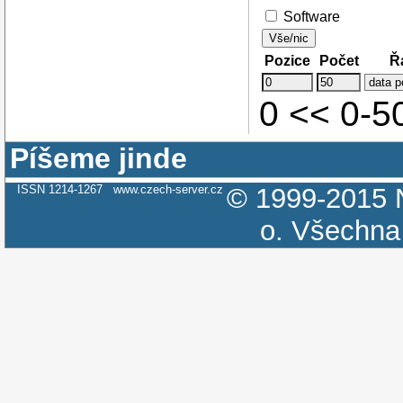
Software
Vše/nic
Pozice
Počet
Ř
0 << 0-
Píšeme jinde
ISSN 1214-1267
www.czech-server.cz
© 1999-2015
o.
Všechna 