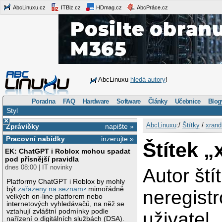
AbcLinuxu.cz
ITBiz.cz
HDmag.cz
AbcPráce.cz
AbcLinuxu
hledá autory
!
Poradna
FAQ
Hardware
Software
Články
Učebnice
Blog
Styl
×
AbcLinuxu
:/
Štítky
/
xrand
Zprávičky
napište »
Pracovní nabídky
inzerujte »
Štítek „
EK: ChatGPT i Roblox mohou spadat
pod přísnější pravidla
dnes 08:00 | IT novinky
Autor ští
Platformy ChatGPT i Roblox by mohly
být
zařazeny na seznam
mimořádně
neregist
velkých on-line platforem nebo
internetových vyhledávačů, na něž se
vztahují zvláštní podmínky podle
uživatel
nařízení o digitálních službách (DSA).