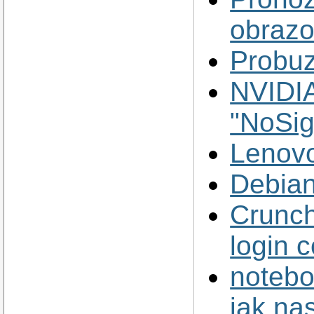
obraz
Probuz
NVIDIA
"NoSig
Lenovo
Debian
Crunch
login
notebo
jak nas