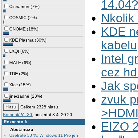
14.04
Cinnamon
(
7%
)
Nkolik
COSMIC
(
2%
)
KDE ne
GNOME
(
18%
)
KDE Plasma
(
30%
)
kabelu
LXQt
(
6%
)
Intel g
MATE
(
6%
)
cez hd
TDE
(
2%
)
Jak sp
Xfce
(
15%
)
zvuk p
jiné/žádné
(
23%
)
Celkem 2328 hlasů
>HDM
Komentářů: 30
, poslední 3.4. 20:20
Rozcestník
EIZO 2
AbcLinuxu
Ušetřete 30 %: Windows 11 Pro jen