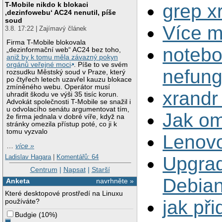
T-Mobile nikdo k blokaci
grep x
‚dezinfowebu‘ AC24 nenutil, píše
soud
Více m
3.8. 17:22 | Zajímavý článek
Firma T-Mobile blokovala
notebo
„dezinformační web“ AC24 bez toho,
aniž by k tomu měla závazný pokyn
orgánů veřejné moci
. Píše to ve svém
nefung
rozsudku Městský soud v Praze, který
po čtyřech letech uzavřel kauzu blokace
zmíněného webu. Operátor musí
xrandr
uhradit škodu ve výši 35 tisíc korun.
Advokát společnosti T-Mobile se snažil i
u odvolacího senátu argumentovat tím,
Jak om
že firma jednala v dobré víře, když na
stránky omezila přístup poté, co ji k
tomu vyzvalo
Lenovo
…
více »
Ladislav Hagara
|
Komentářů: 64
Upgrad
Centrum
|
Napsat
|
Starší
Debian
Anketa
navrhněte »
Které desktopové prostředí na Linuxu
jak při
používáte?
Budgie
(
10%
)