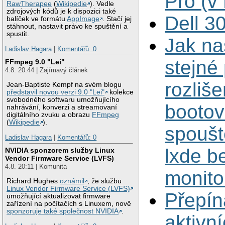
Pro (v
RawTherapee
(
Wikipedie
). Vedle
zdrojových kódů je k dispozici také
Dell 
balíček ve formátu
AppImage
. Stačí jej
stáhnout, nastavit právo ke spuštění a
spustit.
Jak na
Ladislav Hagara
|
Komentářů: 0
stejné
FFmpeg 9.0 "Lei"
4.8. 20:44 | Zajímavý článek
rozliše
Jean-Baptiste Kempf na svém blogu
představil novou verzi 9.0 "Lei"
kolekce
svobodného softwaru umožňujícího
bootov
nahrávání, konverzi a streamovaní
digitálního zvuku a obrazu
FFmpeg
(
Wikipedie
).
spoušt
Ladislav Hagara
|
Komentářů: 0
lxde b
NVIDIA sponzorem služby Linux
Vendor Firmware Service (LVFS)
4.8. 20:11 | Komunita
monito
Richard Hughes
oznámil
, že službu
Linux Vendor Firmware Service (LVFS)
Přepín
umožňující aktualizovat firmware
zařízení na počítačích s Linuxem, nově
sponzoruje také společnost NVIDIA
.
aktivn