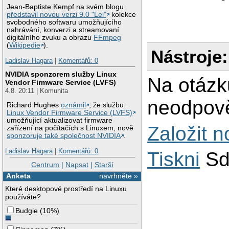
Jean-Baptiste Kempf na svém blogu
představil novou verzi 9.0 "Lei"
kolekce
svobodného softwaru umožňujícího
nahrávání, konverzi a streamovaní
digitálního zvuku a obrazu
FFmpeg
(
Wikipedie
).
Nástroje:
Ladislav Hagara
|
Komentářů: 0
NVIDIA sponzorem služby Linux
Na otázk
Vendor Firmware Service (LVFS)
4.8. 20:11 | Komunita
neodpově
Richard Hughes
oznámil
, že službu
Linux Vendor Firmware Service (LVFS)
umožňující aktualizovat firmware
Založit 
zařízení na počítačích s Linuxem, nově
sponzoruje také společnost NVIDIA
.
Ladislav Hagara
|
Komentářů: 0
Tiskni
Sd
Centrum
|
Napsat
|
Starší
Anketa
navrhněte »
Které desktopové prostředí na Linuxu
používáte?
Budgie
(
10%
)