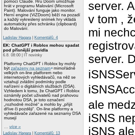
pomocí Claude. Hru Doom umožňuje
server. 
hrát v programu Malování (Microsoft
Paint). Malování funguje jako monitor.
Herní engine (ViZDoom) běží na pozadí
v tom , ž
a každý vykreslený snímek hry vkládá
automaticky přes schránku (clipboard)
mi nech
do Malování.
Ladislav Hagara
|
Komentářů: 4
registro
EK: ChatGPT i Roblox mohou spadat
pod přísnější pravidla
server. 
6.8. 08:00 | IT novinky
Platformy ChatGPT i Roblox by mohly
být
zařazeny na seznam
mimořádně
iSNSServ
velkých on-line platforem nebo
internetových vyhledávačů, na něž se
vztahují zvláštní podmínky podle
iSNSAcc
nařízení o digitálních službách (DSA).
Vzhledem k tomu, že ChatGPT i Roblox
oznámily počet uživatelů nad prahovou
hodnotou DSA, je toto označení
ale medz
„rozhodně možné“ a mohlo by „přijít
dříve či později“. On-line platformy a
vyhledávače zařazené na seznamy DSA
iSNS nep
musejí
…
více »
iSNS ale
Ladislav Hagara
|
Komentářů: 13