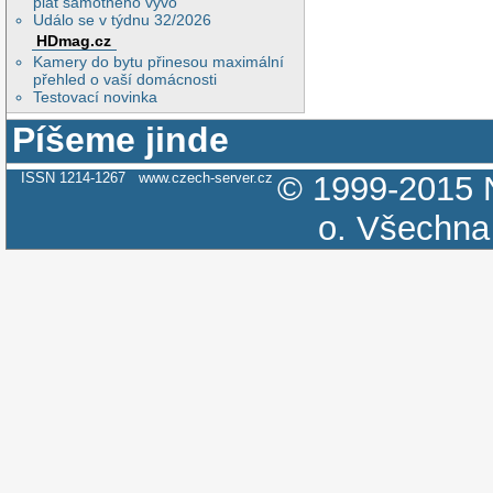
plat samotného vývo
Událo se v týdnu 32/2026
HDmag.cz
Kamery do bytu přinesou maximální
přehled o vaší domácnosti
Testovací novinka
Píšeme jinde
ISSN 1214-1267
www.czech-server.cz
© 1999-2015
o.
Všechna 