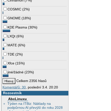
Cinnamon
(
7%
)
COSMIC
(
2%
)
GNOME
(
18%
)
KDE Plasma
(
30%
)
LXQt
(
6%
)
MATE
(
6%
)
TDE
(
2%
)
Xfce
(
15%
)
jiné/žádné
(
23%
)
Celkem 2356 hlasů
Komentářů: 30
, poslední 3.4. 20:20
Rozcestník
AbcLinuxu
Týden na ITBiz: Náklady na
podpůrnou AI převýší do roku 2028