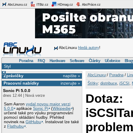
AbcLinuxu.cz
ITBiz.cz
HDmag.cz
AbcPráce.cz
AbcLinuxu
hledá autory
!
Poradna
FAQ
Hardware
Software
Články
Učebnice
Blog
Styl
×
AbcLinuxu
:/
Poradna
/
Lin
Zprávičky
napište »
Pracovní nabídky
inzerujte »
Štítky
:
distribuce
,
iSCSI
,
Sonic Pi 5.0.0
Dotaz:
dnes 12:44 | Nová verze
Sam Aaron
vydal novou major verzi
iSCSITa
5.0.0
aplikace
Sonic Pi
(
Wikipedie
)
určené také pro výuku programování
pomocí skládání hudby. Přehled
novinek na
GitHubu
. Instalovat lze také
problem
z
Flathubu
.