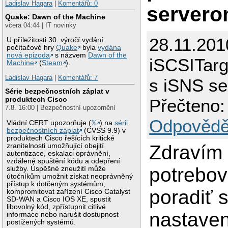
Ladislav Hagara
|
Komentářů: 0
server
Quake: Dawn of the Machine
včera 04:44 | IT novinky
28.11.201
U příležitosti 30. výročí vydání
počítačové hry
Quake
byla
vydána
nová epizoda
s názvem
Dawn of the
iSCSITarg
Machine
(
Steam
).
Ladislav Hagara
|
Komentářů: 7
s iSNS s
Série bezpečnostních záplat v
produktech Cisco
Přečteno:
7.8. 16:00 | Bezpečnostní upozornění
Odpovědě
Vládní CERT upozorňuje (
𝕏
) na
sérii
bezpečnostních záplat
(CVSS 9.9) v
produktech Cisco řešících kritické
Zdravím 
zranitelnosti umožňující obejití
autentizace, eskalaci oprávnění,
vzdálené spuštění kódu a odepření
potrebov
služby. Úspěšné zneužití může
útočníkům umožnit získat neoprávněný
přístup k dotčeným systémům,
poradiť 
kompromitovat zařízení Cisco Catalyst
SD-WAN a Cisco IOS XE, spustit
libovolný kód, zpřístupnit citlivé
nastave
informace nebo narušit dostupnost
postižených systémů.