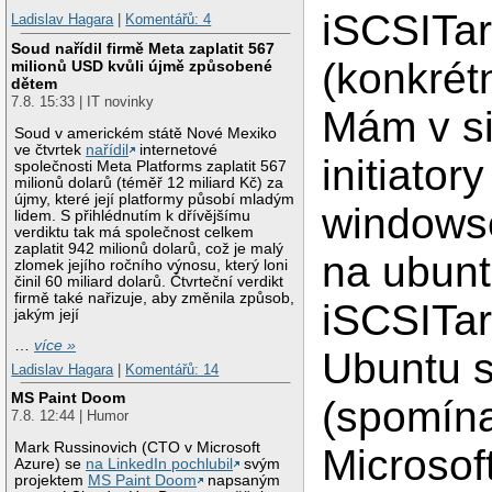
iSCSITar
Ladislav Hagara
|
Komentářů: 4
Soud nařídil firmě Meta zaplatit 567
(konkrét
milionů USD kvůli újmě způsobené
dětem
7.8. 15:33 | IT novinky
Mám v sie
Soud v americkém státě Nové Mexiko
ve čtvrtek
nařídil
internetové
initiator
společnosti Meta Platforms zaplatit 567
milionů dolarů (téměř 12 miliard Kč) za
újmy, které její platformy působí mladým
windows
lidem. S přihlédnutím k dřívějšímu
verdiktu tak má společnost celkem
zaplatit 942 milionů dolarů, což je malý
na ubunt
zlomek jejího ročního výnosu, který loni
činil 60 miliard dolarů. Čtvrteční verdikt
firmě také nařizuje, aby změnila způsob,
iSCSITar
jakým její
…
více »
Ubuntu s
Ladislav Hagara
|
Komentářů: 14
MS Paint Doom
(spomína
7.8. 12:44 | Humor
Mark Russinovich (CTO v Microsoft
Microsof
Azure) se
na LinkedIn pochlubil
svým
projektem
MS Paint Doom
napsaným