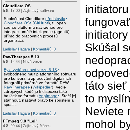
initiator
Cloudflare OS
5.8. 17:00 | Zajímavý software
fungovať
Společnost Cloudflare
představila
Cloudflare OS
(
GitHub
), tj. open
source platformu navrženou pro
initiator
integraci umělé inteligence (agentů)
přímo do pracovních procesů
organizací.
Skúšal s
Ladislav Hagara
|
Komentářů: 0
nedoprac
RawTherapee 5.13
5.8. 12:44 | Nová verze
odpovede
Byla vydána nová verze 5.13
svobodného multiplatformního softwaru
pro konverzi a zpracování digitálních
táto sieť
fotografií primárně ve formátů RAW
RawTherapee
(
Wikipedie
). Vedle
zdrojových kódů je k dispozici také
to myslí
balíček ve formátu
AppImage
. Stačí jej
stáhnout, nastavit právo ke spuštění a
spustit.
Neviete 
Ladislav Hagara
|
Komentářů: 0
mohol b
FFmpeg 9.0 "Lei"
4.8. 20:44 | Zajímavý článek