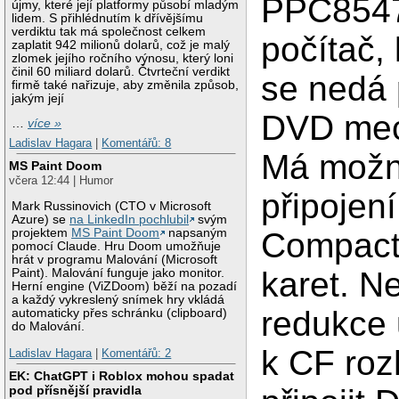
PPC854
újmy, které její platformy působí mladým
lidem. S přihlédnutím k dřívějšímu
verdiktu tak má společnost celkem
počítač,
zaplatit 942 milionů dolarů, což je malý
zlomek jejího ročního výnosu, který loni
činil 60 miliard dolarů. Čtvrteční verdikt
se nedá p
firmě také nařizuje, aby změnila způsob,
jakým její
DVD mec
…
více »
Ladislav Hagara
|
Komentářů: 8
Má možn
MS Paint Doom
včera 12:44 | Humor
připojen
Mark Russinovich (CTO v Microsoft
Azure) se
na LinkedIn pochlubil
svým
projektem
MS Paint Doom
napsaným
Compact
pomocí Claude. Hru Doom umožňuje
hrát v programu Malování (Microsoft
karet. N
Paint). Malování funguje jako monitor.
Herní engine (ViZDoom) běží na pozadí
a každý vykreslený snímek hry vkládá
redukce 
automaticky přes schránku (clipboard)
do Malování.
k CF roz
Ladislav Hagara
|
Komentářů: 2
EK: ChatGPT i Roblox mohou spadat
pod přísnější pravidla