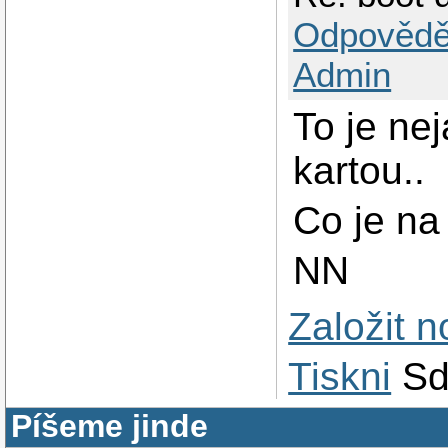
Odpovědě
Admin
To je ne
kartou..
Co je n
NN
Založit 
Tiskni
Sd
Píšeme jinde