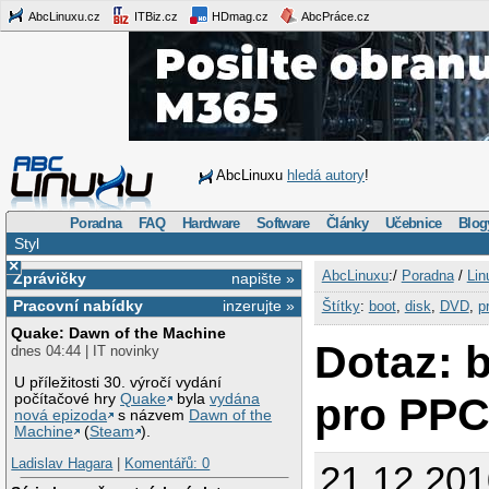
AbcLinuxu.cz
ITBiz.cz
HDmag.cz
AbcPráce.cz
AbcLinuxu
hledá autory
!
Poradna
FAQ
Hardware
Software
Články
Učebnice
Blog
Styl
×
AbcLinuxu
:/
Poradna
/
Lin
Zprávičky
napište »
Pracovní nabídky
inzerujte »
Štítky
:
boot
,
disk
,
DVD
,
p
Quake: Dawn of the Machine
Dotaz: 
dnes 04:44 | IT novinky
U příležitosti 30. výročí vydání
pro PP
počítačové hry
Quake
byla
vydána
nová epizoda
s názvem
Dawn of the
Machine
(
Steam
).
Ladislav Hagara
|
Komentářů: 0
21.12.201