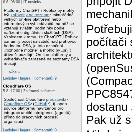
připojit
6.8. 08:00 | IT novinky
mechani
Platformy ChatGPT i Roblox by mohly
být
zařazeny na seznam
mimořádně
velkých on-line platforem nebo
internetových vyhledávačů, na něž se
Potřebuj
vztahují zvláštní podmínky podle
nařízení o digitálních službách (DSA).
Vzhledem k tomu, že ChatGPT i Roblox
počítači 
oznámily počet uživatelů nad prahovou
hodnotou DSA, je toto označení
„rozhodně možné“ a mohlo by „přijít
architek
dříve či později“. On-line platformy a
vyhledávače zařazené na seznamy DSA
musejí
(openSus
…
více »
(Compact
Ladislav Hagara
|
Komentářů: 9
Cloudflare OS
PPC8547.
5.8. 17:00 | Zajímavý software
Společnost Cloudflare
představila
dostanu s
Cloudflare OS
(
GitHub
), tj. open
source platformu navrženou pro
integraci umělé inteligence (agentů)
Pak už si
přímo do pracovních procesů
organizací.
Ladislav Hagara
|
Komentářů: 0