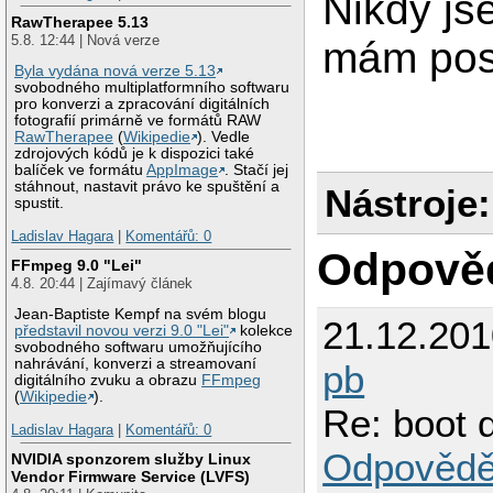
Nikdy js
RawTherapee 5.13
5.8. 12:44 | Nová verze
mám pos
Byla vydána nová verze 5.13
svobodného multiplatformního softwaru
pro konverzi a zpracování digitálních
fotografií primárně ve formátů RAW
RawTherapee
(
Wikipedie
). Vedle
zdrojových kódů je k dispozici také
balíček ve formátu
AppImage
. Stačí jej
stáhnout, nastavit právo ke spuštění a
Nástroje:
spustit.
Ladislav Hagara
|
Komentářů: 0
Odpově
FFmpeg 9.0 "Lei"
4.8. 20:44 | Zajímavý článek
Jean-Baptiste Kempf na svém blogu
21.12.20
představil novou verzi 9.0 "Lei"
kolekce
svobodného softwaru umožňujícího
nahrávání, konverzi a streamovaní
pb
digitálního zvuku a obrazu
FFmpeg
(
Wikipedie
).
Re: boot 
Ladislav Hagara
|
Komentářů: 0
Odpovědě
NVIDIA sponzorem služby Linux
Vendor Firmware Service (LVFS)