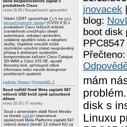
Série bezpečnostních záplat v
produktech Cisco
jnovacek
|
včera 16:00 | Bezpečnostní upozornění
blog:
Nov
Vládní CERT upozorňuje (
𝕏
) na
sérii
bezpečnostních záplat
(CVSS 9.9) v
produktech Cisco řešících kritické
boot disk 
zranitelnosti umožňující obejití
autentizace, eskalaci oprávnění,
PPC8547
vzdálené spuštění kódu a odepření
služby. Úspěšné zneužití může
útočníkům umožnit získat neoprávněný
Přečteno:
přístup k dotčeným systémům,
kompromitovat zařízení Cisco Catalyst
SD-WAN a Cisco IOS XE, spustit
Odpovědě
libovolný kód, zpřístupnit citlivé
informace nebo narušit dostupnost
postižených systémů.
mám násl
Ladislav Hagara
|
Komentářů: 2
problém
Soud nařídil firmě Meta zaplatit 567
milionů USD kvůli újmě způsobené
dětem
disk s in
včera 15:33 | IT novinky
Soud v americkém státě Nové Mexiko
Linuxu p
ve čtvrtek
nařídil
internetové
společnosti Meta Platforms zaplatit 567
milionů dolarů (téměř 12 miliard Kč) za