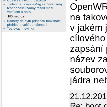
Událo se v týdnu 32/2026
OpenWRT
Týden na ScienceMag.cz: Vylepšený
test nenašel žádný rozdíl mezi
vodíkem a antiv
na takov
HDmag.cz
Kamery do bytu přinesou maximální
v jakém 
přehled o vaší domácnosti
Testovací novinka
cílového
zapsání 
název za
souboro
jádra ne
21.12.20
Re: boot 