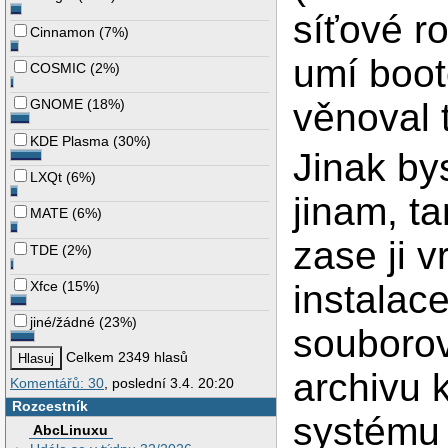
síťové ro
Cinnamon
(
7%
)
umí boot
COSMIC
(
2%
)
věnoval 
GNOME
(
18%
)
KDE Plasma
(
30%
)
Jinak bys
LXQt
(
6%
)
jinam, t
MATE
(
6%
)
zase ji v
TDE
(
2%
)
Xfce
(
15%
)
instalac
jiné/žádné
(
23%
)
souborov
Celkem 2349 hlasů
archivu
Komentářů: 30
, poslední 3.4. 20:20
Rozcestník
systému 
AbcLinuxu