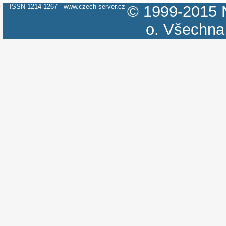
ISSN 1214-1267
www.czech-server.cz
© 1999-2015
o.
Všechna 