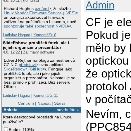
4.8. 20:11 | Komunita
Admin
Richard Hughes
oznámil
, že službu
Linux Vendor Firmware Service (LVFS)
umožňující aktualizovat firmware
CF je el
zařízení na počítačích s Linuxem, nově
sponzoruje také společnost NVIDIA
.
Pokud je
Ladislav Hagara
|
Komentářů: 0
SlideRshow, prohlížeč fotek, ale i
mělo by 
jejich organizér a prezentátor
4.8. 12:22 | Zajímavý software
optickou
Edvard Rejthar na blogu zaměstnanců
CZ.NIC
představil
svou aplikaci
SlideRshow
(
GitHub
). Funguje jako
že optic
prohlížeč fotek, ale i jako jejich
organizér a prezentátor. Neinstaluje se,
protokol
běží přímo v prohlížeči. Bez serveru.
Offline.
v počíta
Ladislav Hagara
|
Komentářů: 11
Centrum
|
Napsat
|
Starší
Anketa
navrhněte »
Nevím, c
Které desktopové prostředí na Linuxu
používáte?
(PPC854
Budgie
(
10%
)