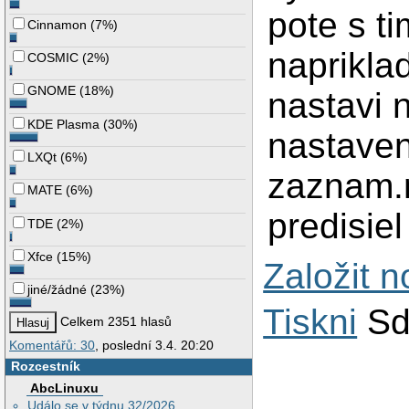
pote s ti
Cinnamon
(
7%
)
naprikla
COSMIC
(
2%
)
GNOME
(
18%
)
nastavi 
KDE Plasma
(
30%
)
nastave
LXQt
(
6%
)
zaznam.m
MATE
(
6%
)
predisiel
TDE
(
2%
)
Xfce
(
15%
)
Založit 
jiné/žádné
(
23%
)
Tiskni
Sd
Celkem 2351 hlasů
Komentářů: 30
, poslední 3.4. 20:20
Rozcestník
AbcLinuxu
Událo se v týdnu 32/2026