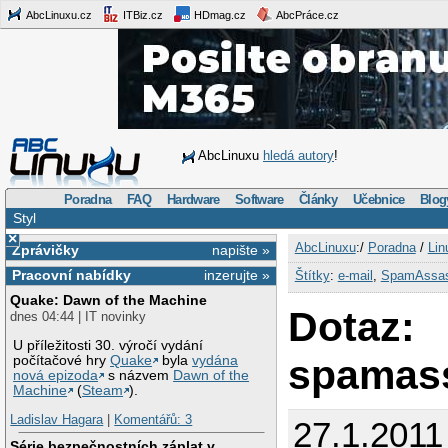
AbcLinuxu.cz
ITBiz.cz
HDmag.cz
AbcPráce.cz
AbcLinuxu
hledá autory
!
Poradna
FAQ
Hardware
Software
Články
Učebnice
Blog
Styl
×
AbcLinuxu
:/
Poradna
/
Lin
Zprávičky
napište »
Pracovní nabídky
inzerujte »
Štítky
:
e-mail
,
SpamAssas
Quake: Dawn of the Machine
Dotaz:
dnes 04:44 | IT novinky
U příležitosti 30. výročí vydání
spamass
počítačové hry
Quake
byla
vydána
nová epizoda
s názvem
Dawn of the
Machine
(
Steam
).
Ladislav Hagara
|
Komentářů: 3
27.1.2011
Série bezpečnostních záplat v