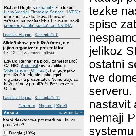
tezke nas
Richard Hughes
oznámil
, že službu
Linux Vendor Firmware Service (LVFS)
umožňující aktualizovat firmware
spise za
zařízení na počítačích s Linuxem, nově
sponzoruje také společnost NVIDIA
.
nespamo
Ladislav Hagara
|
Komentářů: 0
SlideRshow, prohlížeč fotek, ale i
jelikoz 
jejich organizér a prezentátor
4.8. 12:22 | Zajímavý software
ostatni 
Edvard Rejthar na blogu zaměstnanců
CZ.NIC
představil
svou aplikaci
SlideRshow
(
GitHub
). Funguje jako
tve dome
prohlížeč fotek, ale i jako jejich
organizér a prezentátor. Neinstaluje se,
běží přímo v prohlížeči. Bez serveru.
serveru.
Offline.
Ladislav Hagara
|
Komentářů: 11
nastavit 
Centrum
|
Napsat
|
Starší
Anketa
navrhněte »
nemaji P
Které desktopové prostředí na Linuxu
používáte?
systemu 
Budgie
(
10%
)