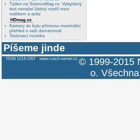
Týden na ScienceMag.cz: Vylepšený
test nenašel žádný rozdíl mezi
vodíkem a antiv
HDmag.cz
Kamery do bytu přinesou maximální
přehled o vaší domácnosti
Testovací novinka
Píšeme jinde
ISSN 1214-1267
www.czech-server.cz
© 1999-2015
o.
Všechna 