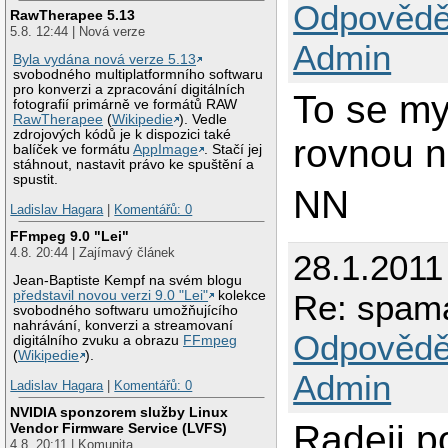
Odpovědě
RawTherapee 5.13
5.8. 12:44 | Nová verze
Admin
Byla vydána nová verze 5.13
svobodného multiplatformního softwaru
pro konverzi a zpracování digitálních
To se my
fotografií primárně ve formátů RAW
RawTherapee
(
Wikipedie
). Vedle
zdrojových kódů je k dispozici také
rovnou n
balíček ve formátu
AppImage
. Stačí jej
stáhnout, nastavit právo ke spuštění a
spustit.
NN
Ladislav Hagara
|
Komentářů: 0
FFmpeg 9.0 "Lei"
4.8. 20:44 | Zajímavý článek
28.1.2011
Jean-Baptiste Kempf na svém blogu
Re: spama
představil novou verzi 9.0 "Lei"
kolekce
svobodného softwaru umožňujícího
nahrávání, konverzi a streamovaní
Odpovědě
digitálního zvuku a obrazu
FFmpeg
(
Wikipedie
).
Admin
Ladislav Hagara
|
Komentářů: 0
NVIDIA sponzorem služby Linux
Radeji p
Vendor Firmware Service (LVFS)
4.8. 20:11 | Komunita