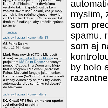
újmy, které její platformy působí mladým
automat
lidem. S přihlédnutím k dřívějšímu
verdiktu tak má společnost celkem
myslim, 
zaplatit 942 milionů dolarů, což je malý
zlomek jejího ročního výnosu, který loni
činil 60 miliard dolarů. Čtvrteční verdikt
som pred
firmě také nařizuje, aby změnila způsob,
jakým její
spamu. r
…
více »
Ladislav Hagara
|
Komentářů: 13
som aj n
MS Paint Doom
včera 12:44 | Humor
kontrolou
Mark Russinovich (CTO v Microsoft
Azure) se
na LinkedIn pochlubil
svým
projektem
MS Paint Doom
napsaným
by bolo 
pomocí Claude. Hru Doom umožňuje
hrát v programu Malování (Microsoft
Paint). Malování funguje jako monitor.
razantne
Herní engine (ViZDoom) běží na pozadí
a každý vykreslený snímek hry vkládá
automaticky přes schránku (clipboard)
do Malování.
Ladislav Hagara
|
Komentářů: 2
EK: ChatGPT i Roblox mohou spadat
pod přísnější pravidla