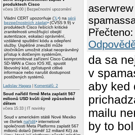
produktech Cisco
aserwrew
včera 16:00 | Bezpečnostní upozornění
spamassas
Vládní CERT upozorňuje (
𝕏
) na
sérii
bezpečnostních záplat
(CVSS 9.9) v
produktech Cisco řešících kritické
Přečteno:
zranitelnosti umožňující obejití
autentizace, eskalaci oprávnění,
Odpovědě
vzdálené spuštění kódu a odepření
služby. Úspěšné zneužití může
útočníkům umožnit získat neoprávněný
přístup k dotčeným systémům,
da sa ne
kompromitovat zařízení Cisco Catalyst
SD-WAN a Cisco IOS XE, spustit
libovolný kód, zpřístupnit citlivé
v spama
informace nebo narušit dostupnost
postižených systémů.
aby ked
Ladislav Hagara
|
Komentářů: 2
Soud nařídil firmě Meta zaplatit 567
prichadz
milionů USD kvůli újmě způsobené
dětem
včera 15:33 | IT novinky
mailu ne
Soud v americkém státě Nové Mexiko
ve čtvrtek
nařídil
internetové
by to bol
společnosti Meta Platforms zaplatit 567
milionů dolarů (téměř 12 miliard Kč) za