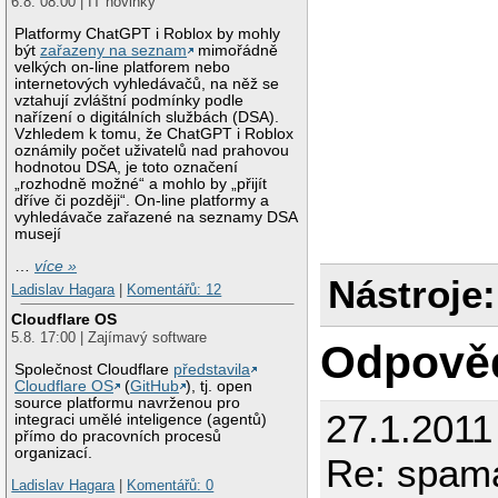
6.8. 08:00 | IT novinky
Platformy ChatGPT i Roblox by mohly
být
zařazeny na seznam
mimořádně
velkých on-line platforem nebo
internetových vyhledávačů, na něž se
vztahují zvláštní podmínky podle
nařízení o digitálních službách (DSA).
Vzhledem k tomu, že ChatGPT i Roblox
oznámily počet uživatelů nad prahovou
hodnotou DSA, je toto označení
„rozhodně možné“ a mohlo by „přijít
dříve či později“. On-line platformy a
vyhledávače zařazené na seznamy DSA
musejí
…
více »
Nástroje:
Ladislav Hagara
|
Komentářů: 12
Cloudflare OS
5.8. 17:00 | Zajímavý software
Odpově
Společnost Cloudflare
představila
Cloudflare OS
(
GitHub
), tj. open
source platformu navrženou pro
27.1.2011
integraci umělé inteligence (agentů)
přímo do pracovních procesů
organizací.
Re: spama
Ladislav Hagara
|
Komentářů: 0