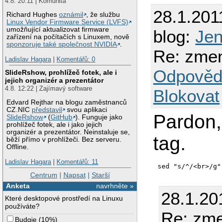
4.8. 20:11 | Komunita
28.1.201
Richard Hughes
oznámil
, že službu
Linux Vendor Firmware Service (LVFS)
umožňující aktualizovat firmware
blog:
Je
zařízení na počítačích s Linuxem, nově
sponzoruje také společnost NVIDIA
.
Re: zmen
Ladislav Hagara
|
Komentářů: 0
Odpověd
SlideRshow, prohlížeč fotek, ale i
jejich organizér a prezentátor
4.8. 12:22 | Zajímavý software
Blokovat
Edvard Rejthar na blogu zaměstnanců
CZ.NIC
představil
svou aplikaci
Pardon,
SlideRshow
(
GitHub
). Funguje jako
prohlížeč fotek, ale i jako jejich
organizér a prezentátor. Neinstaluje se,
tag.
běží přímo v prohlížeči. Bez serveru.
Offline.
Ladislav Hagara
|
Komentářů: 11
sed "s/^/<br>/g"
Centrum
|
Napsat
|
Starší
Anketa
navrhněte »
28.1.20
Které desktopové prostředí na Linuxu
používáte?
Re: zme
Budgie
(
10%
)