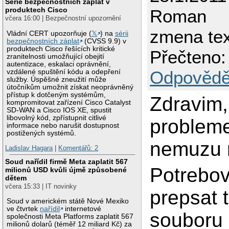
Série bezpečnostních záplat v
produktech Cisco
Roman
včera 16:00 | Bezpečnostní upozornění
zmena tex
Vládní CERT upozorňuje (
𝕏
) na
sérii
bezpečnostních záplat
(CVSS 9.9) v
produktech Cisco řešících kritické
Přečteno:
zranitelnosti umožňující obejití
autentizace, eskalaci oprávnění,
Odpovědě
vzdálené spuštění kódu a odepření
služby. Úspěšné zneužití může
útočníkům umožnit získat neoprávněný
přístup k dotčeným systémům,
Zdravim,
kompromitovat zařízení Cisco Catalyst
SD-WAN a Cisco IOS XE, spustit
libovolný kód, zpřístupnit citlivé
probleme
informace nebo narušit dostupnost
postižených systémů.
nemuzu n
Ladislav Hagara
|
Komentářů: 2
Soud nařídil firmě Meta zaplatit 567
Potrebov
milionů USD kvůli újmě způsobené
dětem
včera 15:33 | IT novinky
prepsat t
Soud v americkém státě Nové Mexiko
ve čtvrtek
nařídil
internetové
souboru 
společnosti Meta Platforms zaplatit 567
milionů dolarů (téměř 12 miliard Kč) za