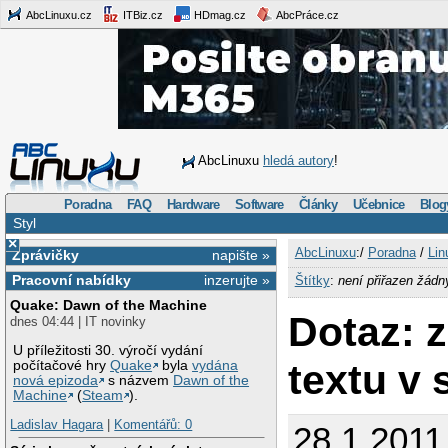
AbcLinuxu.cz
ITBiz.cz
HDmag.cz
AbcPráce.cz
AbcLinuxu
hledá autory
!
Poradna
FAQ
Hardware
Software
Články
Učebnice
Blog
Styl
×
AbcLinuxu
:/
Poradna
/
Lin
Zprávičky
napište »
Pracovní nabídky
inzerujte »
Štítky
:
není přiřazen žádn
Quake: Dawn of the Machine
Dotaz: 
dnes 04:44 | IT novinky
U příležitosti 30. výročí vydání
textu v
počítačové hry
Quake
byla
vydána
nová epizoda
s názvem
Dawn of the
Machine
(
Steam
).
Ladislav Hagara
|
Komentářů: 0
28.1.2011