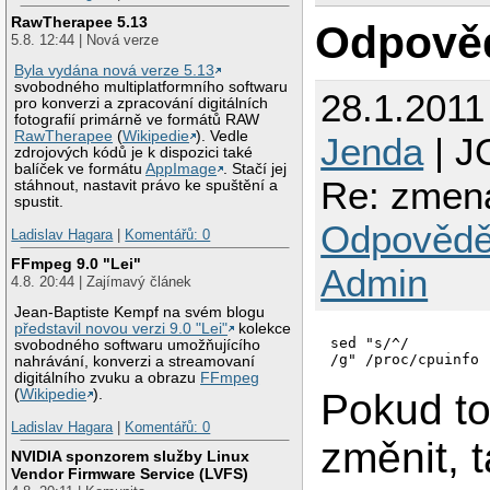
RawTherapee 5.13
Odpově
5.8. 12:44 | Nová verze
Byla vydána nová verze 5.13
svobodného multiplatformního softwaru
28.1.2011
pro konverzi a zpracování digitálních
fotografií primárně ve formátů RAW
RawTherapee
(
Wikipedie
). Vedle
Jenda
| J
zdrojových kódů je k dispozici také
balíček ve formátu
AppImage
. Stačí jej
Re: zmena
stáhnout, nastavit právo ke spuštění a
spustit.
Odpovědě
Ladislav Hagara
|
Komentářů: 0
FFmpeg 9.0 "Lei"
Admin
4.8. 20:44 | Zajímavý článek
Jean-Baptiste Kempf na svém blogu
představil novou verzi 9.0 "Lei"
kolekce
sed "s/^/
svobodného softwaru umožňujícího
/g" /proc/cpuinfo
nahrávání, konverzi a streamovaní
digitálního zvuku a obrazu
FFmpeg
Pokud to
(
Wikipedie
).
Ladislav Hagara
|
Komentářů: 0
změnit, 
NVIDIA sponzorem služby Linux
Vendor Firmware Service (LVFS)