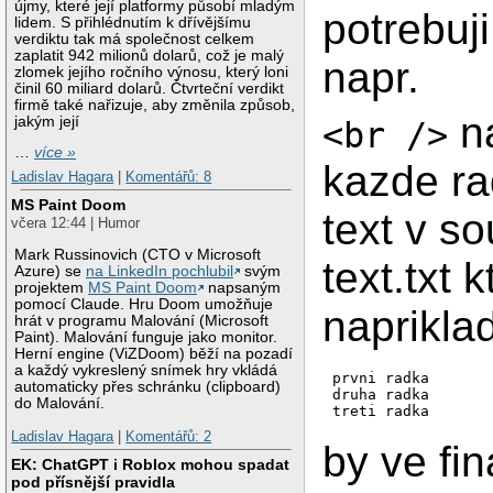
újmy, které její platformy působí mladým
potrebuji
lidem. S přihlédnutím k dřívějšímu
verdiktu tak má společnost celkem
zaplatit 942 milionů dolarů, což je malý
napr.
zlomek jejího ročního výnosu, který loni
činil 60 miliard dolarů. Čtvrteční verdikt
firmě také nařizuje, aby změnila způsob,
na
jakým její
<br />
…
více »
kazde ra
Ladislav Hagara
|
Komentářů: 8
MS Paint Doom
text v s
včera 12:44 | Humor
Mark Russinovich (CTO v Microsoft
text.txt k
Azure) se
na LinkedIn pochlubil
svým
projektem
MS Paint Doom
napsaným
pomocí Claude. Hru Doom umožňuje
napriklad
hrát v programu Malování (Microsoft
Paint). Malování funguje jako monitor.
Herní engine (ViZDoom) běží na pozadí
a každý vykreslený snímek hry vkládá
prvni radka

automaticky přes schránku (clipboard)
druha radka

do Malování.
Ladislav Hagara
|
Komentářů: 2
by ve fin
EK: ChatGPT i Roblox mohou spadat
pod přísnější pravidla