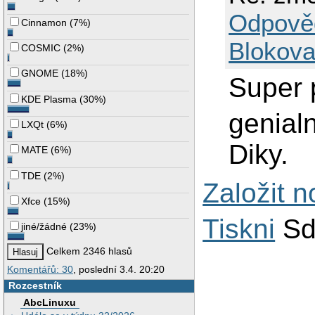
Odpově
Cinnamon
(
7%
)
Blokova
COSMIC
(
2%
)
GNOME
(
18%
)
Super 
KDE Plasma
(
30%
)
genialn
LXQt
(
6%
)
Diky.
MATE
(
6%
)
TDE
(
2%
)
Založit 
Xfce
(
15%
)
Tiskni
Sd
jiné/žádné
(
23%
)
Celkem 2346 hlasů
Komentářů: 30
, poslední 3.4. 20:20
Rozcestník
AbcLinuxu