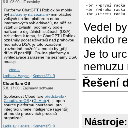
6.8. 08:00 | IT novinky
<br />prvni radka

<br />druha radka

Platformy ChatGPT i Roblox by mohly
být
zařazeny na seznam
mimořádně
velkých on-line platforem nebo
Vedel by
internetových vyhledávačů, na něž se
vztahují zvláštní podmínky podle
nařízení o digitálních službách (DSA).
nekdo re
Vzhledem k tomu, že ChatGPT i Roblox
oznámily počet uživatelů nad prahovou
hodnotou DSA, je toto označení
„rozhodně možné“ a mohlo by „přijít
Je to urc
dříve či později“. On-line platformy a
vyhledávače zařazené na seznamy DSA
musejí
nemuzu n
…
více »
Ladislav Hagara
|
Komentářů: 9
Řešení 
Cloudflare OS
5.8. 17:00 | Zajímavý software
Společnost Cloudflare
představila
Cloudflare OS
(
GitHub
), tj. open
source platformu navrženou pro
integraci umělé inteligence (agentů)
přímo do pracovních procesů
organizací.
Nástroje:
Ladislav Hagara
|
Komentářů: 0