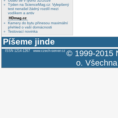
Událo se v týdnu 32/2026
Týden na ScienceMag.cz: Vylepšený
test nenašel žádný rozdíl mezi
vodíkem a antiv
HDmag.cz
Kamery do bytu přinesou maximální
přehled o vaší domácnosti
Testovací novinka
Píšeme jinde
ISSN 1214-1267
www.czech-server.cz
© 1999-2015
o.
Všechna 