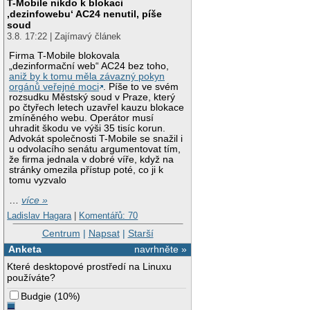
T-Mobile nikdo k blokaci
‚dezinfowebu‘ AC24 nenutil, píše
soud
3.8. 17:22 | Zajímavý článek
Firma T-Mobile blokovala
„dezinformační web“ AC24 bez toho,
aniž by k tomu měla závazný pokyn
orgánů veřejné moci
. Píše to ve svém
rozsudku Městský soud v Praze, který
po čtyřech letech uzavřel kauzu blokace
zmíněného webu. Operátor musí
uhradit škodu ve výši 35 tisíc korun.
Advokát společnosti T-Mobile se snažil i
u odvolacího senátu argumentovat tím,
že firma jednala v dobré víře, když na
stránky omezila přístup poté, co ji k
tomu vyzvalo
…
více »
Ladislav Hagara
|
Komentářů: 70
Centrum
|
Napsat
|
Starší
Anketa
navrhněte »
Které desktopové prostředí na Linuxu
používáte?
Budgie
(
10%
)