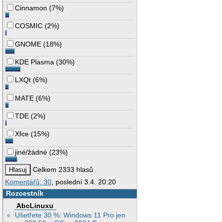
Cinnamon
(
7%
)
COSMIC
(
2%
)
GNOME
(
18%
)
KDE Plasma
(
30%
)
LXQt
(
6%
)
MATE
(
6%
)
TDE
(
2%
)
Xfce
(
15%
)
jiné/žádné
(
23%
)
Celkem 2333 hlasů
Komentářů: 30
, poslední 3.4. 20:20
Rozcestník
AbcLinuxu
Ušetřete 30 %: Windows 11 Pro jen