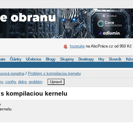
Inzerujte
na AbcPráce.cz od 950 Kč
are
Články
Učebnice
Blogy
Skupiny
Desktopy
Hry
Slovník
Kdo
uxová poradna
/
Problem s kompilaciou kernelu
my
,
config
,
dpkg
,
problém
Upravit
 s kompilaciou kernelu
e
ernelu