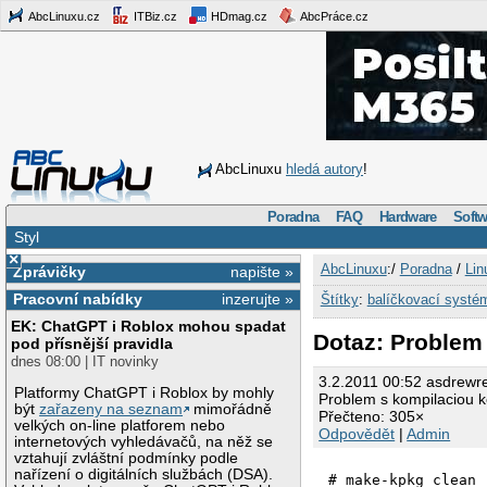
AbcLinuxu.cz
ITBiz.cz
HDmag.cz
AbcPráce.cz
AbcLinuxu
hledá autory
!
Poradna
FAQ
Hardware
Softw
Styl
×
AbcLinuxu
:/
Poradna
/
Lin
Zprávičky
napište »
Pracovní nabídky
inzerujte »
Štítky
:
balíčkovací systé
EK: ChatGPT i Roblox mohou spadat
Dotaz: Problem
pod přísnější pravidla
dnes 08:00 | IT novinky
3.2.2011 00:52 asdrewr
Platformy ChatGPT i Roblox by mohly
Problem s kompilaciou k
být
zařazeny na seznam
mimořádně
Přečteno: 305×
velkých on-line platforem nebo
Odpovědět
|
Admin
internetových vyhledávačů, na něž se
vztahují zvláštní podmínky podle
nařízení o digitálních službách (DSA).
# make-kpkg clean
