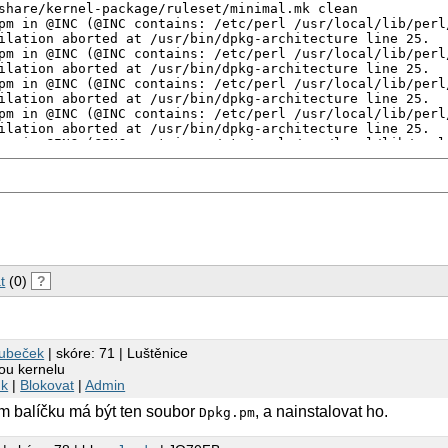
share/kernel-package/ruleset/minimal.mk clean

pm in @INC (@INC contains: /etc/perl /usr/local/lib/perl
ilation aborted at /usr/bin/dpkg-architecture line 25.

pm in @INC (@INC contains: /etc/perl /usr/local/lib/perl
ilation aborted at /usr/bin/dpkg-architecture line 25.

pm in @INC (@INC contains: /etc/perl /usr/local/lib/perl
ilation aborted at /usr/bin/dpkg-architecture line 25.

pm in @INC (@INC contains: /etc/perl /usr/local/lib/perl
ilation aborted at /usr/bin/dpkg-architecture line 25.

pm in @INC (@INC contains: /etc/perl /usr/local/lib/perl
ilation aborted at /usr/bin/dpkg-architecture line 25.

pm in @INC (@INC contains: /etc/perl /usr/local/lib/perl
ilation aborted at /usr/bin/dpkg-architecture line 25.

pm in @INC (@INC contains: /etc/perl /usr/local/lib/perl
ilation aborted at /usr/bin/dpkg-architecture line 25.

pm in @INC (@INC contains: /etc/perl /usr/local/lib/perl
ilation aborted at /usr/bin/dpkg-architecture line 25.

et minimal_clean [new prereqs: ]======

t
(0)
?
Kubeček
| skóre: 71 | Luštěnice
ou kernelu
nk
|
Blokovat
|
Admin
rém balíčku má být ten soubor
, a nainstalovat ho.
Dpkg.pm