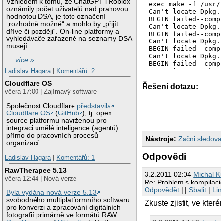
Vzhledem k tomu, že ChatGPT i Roblox
exec make -f /usr/
oznámily počet uživatelů nad prahovou
Can't locate Dpkg.
hodnotou DSA, je toto označení
BEGIN failed--comp
„rozhodně možné“ a mohlo by „přijít
Can't locate Dpkg.
dříve či později“. On-line platformy a
BEGIN failed--comp
vyhledávače zařazené na seznamy DSA
Can't locate Dpkg.
musejí
BEGIN failed--comp
Can't locate Dpkg.
…
více »
BEGIN failed--comp
Ladislav Hagara
|
Komentářů: 2
Can't locate Dpkg.
BEGIN failed--comp
Cloudflare OS
Can't locate Dpkg.
Řešení dotazu:
včera 17:00 | Zajímavý software
BEGIN failed--comp
Can't locate Dpkg.
Společnost Cloudflare
představila
BEGIN failed--comp
Cloudflare OS
(
GitHub
), tj. open
Can't locate Dpkg.
source platformu navrženou pro
BEGIN failed--comp
integraci umělé inteligence (agentů)
====== making targ
přímo do pracovních procesů
Cleaning.

Nástroje:
Začni sledova
organizací.
rm -f .config

Odpovědi
Ladislav Hagara
|
Komentářů: 1
RawTherapee 5.13
3.2.2011 02:04
Michal 
včera 12:44 | Nová verze
Re: Problem s kompilaci
Odpovědět
| |
Sbalit
|
Li
Byla vydána nová verze 5.13
svobodného multiplatformního softwaru
Zkuste zjistit, ve kte
pro konverzi a zpracování digitálních
fotografií primárně ve formátů RAW