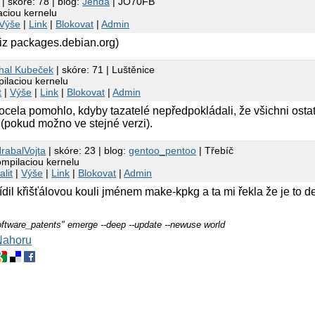
| skóre: 78 | blog:
Jenda
| JO70FB
aciou kernelu
Výše
|
Link
|
Blokovat
|
Admin
(viz packages.debian.org)
hal Kubeček
| skóre: 71 | Luštěnice
ilaciou kernelu
t
|
Výše
|
Link
|
Blokovat
|
Admin
cela pomohlo, kdyby tazatelé nepředpokládali, že všichni ostat
i (pokud možno ve stejné verzi).
rabalVojta
| skóre: 23 | blog:
gentoo_pentoo
| Třebíč
mpilaciou kernelu
alit
|
Výše
|
Link
|
Blokovat
|
Admin
ídil křišťálovou kouli jménem make-kpkg a ta mi řekla že je to 
tware_patents" emerge --deep --update --newuse world
Nahoru