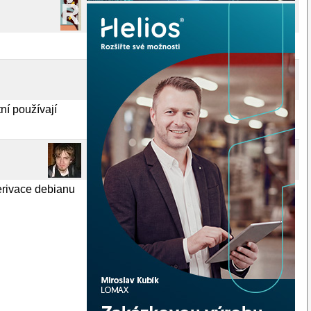
ní používají
derivace debianu