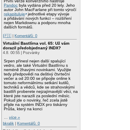
První verze konverzního nástroje
Pandoc
byla vydána před 20 lety. Jeho
autor John MacFarlane při tomto výročí
rekapituluje
jednotlivé etapy vývoje
a přidávání nových funkcí – rozšíření
nejen Markdownu a podporu mnoha
dalších formátů.
|🇵🇸
|
Komentářů: 0
Virtuální Bastlírna vol. 65: Už vám
dorazil předobjednaný INDX?
4.8. 00:55 | Pozvánky
Srpen přinesl nejen další spalující
vedro, ale také Virtuální Bastlírnu s
neméně žhavými novinkami. Využijte
tedy předpovědi na deštivý čtvrteční
večer a od 20:00 se připojte online k
tomuto neformálnímu setkání kutilů,
techniků a vědců, kde se strahovskými
bastlíři proberete nejzajímavější věci, na
které jste narazili za poslední měsíc.
Pokud jde o novinky, řeč zcela jistě
přijde na systém INDX pro tiskárny
Průša, který na konci
…
více »
bkralik
|
Komentářů: 0