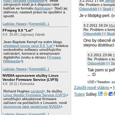
3.2.2011 17:59
Jendа
RawTherapee
(
Wikipedie
). Vedle
Re: Problem s kompil
zdrojových kódů je k dispozici také
balíček ve formátu
AppImage
. Stačí jej
Odpovědět
| |
Sbalit
|
stáhnout, nastavit právo ke spuštění a
Je v libdpkg-perl. 
spustit.
Ladislav Hagara
|
Komentářů: 1
3.2.2011 18:24
Mic
Re: Problem s komp
FFmpeg 9.0 "Lei"
Odpovědět
| |
Sbali
4.8. 20:44 | Zajímavý článek
Ono by obecně do
Jean-Baptiste Kempf na svém blogu
stejnou distribuc
představil novou verzi 9.0 "Lei"
kolekce
svobodného softwaru umožňujícího
nahrávání, konverzi a streamovaní
3.2.2011 23:06
H
digitálního zvuku a obrazu
FFmpeg
Re: Problem s ko
(
Wikipedie
).
Odpovědět
| |
Sb
Ladislav Hagara
|
Komentářů: 1
Tak jsem si poř
... :D
NVIDIA sponzorem služby Linux
Vendor Firmware Service (LVFS)
USE="freedom -sof
4.8. 20:11 | Komunita
Založit nové vlákno
•
Richard Hughes
oznámil
, že službu
Tiskni
Sdílej:
Linux Vendor Firmware Service (LVFS)
umožňující aktualizovat firmware
zařízení na počítačích s Linuxem, nově
sponzoruje také společnost NVIDIA
.
Ladislav Hagara
|
Komentářů: 1