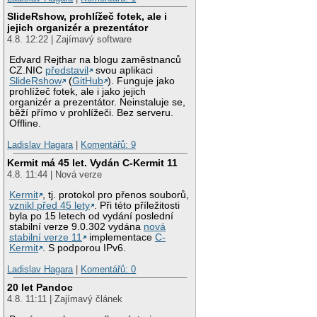
SlideRshow, prohlížeč fotek, ale i
jejich organizér a prezentátor
4.8. 12:22 | Zajímavý software
Edvard Rejthar na blogu zaměstnanců
CZ.NIC
představil
svou aplikaci
SlideRshow
(
GitHub
). Funguje jako
prohlížeč fotek, ale i jako jejich
organizér a prezentátor. Neinstaluje se,
běží přímo v prohlížeči. Bez serveru.
Offline.
Ladislav Hagara
|
Komentářů: 9
Kermit má 45 let. Vydán C-Kermit 11
4.8. 11:44 | Nová verze
Kermit
, tj. protokol pro přenos souborů,
vznikl před 45 lety
. Při této příležitosti
byla po 15 letech od vydání poslední
stabilní verze 9.0.302 vydána
nová
stabilní verze 11
implementace
C-
Kermit
. S podporou IPv6.
Ladislav Hagara
|
Komentářů: 0
20 let Pandoc
4.8. 11:11 | Zajímavý článek