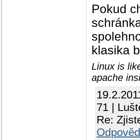
Pokud chc
schránka
spolehno
klasika 
Linux is li
apache ins
19.2.201
71 | Luš
Re: Zjist
Odpověd