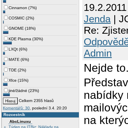
19.2.2011
Cinnamon
(
7%
)
Jenda
| J
COSMIC
(
2%
)
Re: Zjiste
GNOME
(
18%
)
Odpovědě
KDE Plasma
(
30%
)
LXQt
(
6%
)
Admin
MATE
(
6%
)
Nejde to
TDE
(
2%
)
Představ
Xfce
(
15%
)
jiné/žádné
(
23%
)
nabídky 
Celkem 2355 hlasů
mailových
Komentářů: 30
, poslední 3.4. 20:20
Rozcestník
na který
AbcLinuxu
Týden na ITBiz: Náklady na