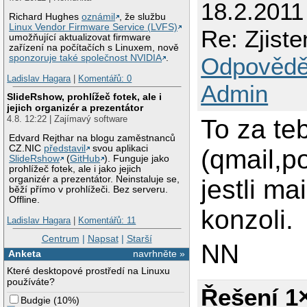
18.2.2011
Richard Hughes
oznámil
, že službu
Linux Vendor Firmware Service (LVFS)
Re: Zjiste
umožňující aktualizovat firmware
zařízení na počítačích s Linuxem, nově
Odpovědě
sponzoruje také společnost NVIDIA
.
Ladislav Hagara
|
Komentářů: 0
Admin
SlideRshow, prohlížeč fotek, ale i
jejich organizér a prezentátor
4.8. 12:22 | Zajímavý software
To za te
Edvard Rejthar na blogu zaměstnanců
CZ.NIC
představil
svou aplikaci
(qmail,po
SlideRshow
(
GitHub
). Funguje jako
prohlížeč fotek, ale i jako jejich
organizér a prezentátor. Neinstaluje se,
jestli ma
běží přímo v prohlížeči. Bez serveru.
Offline.
konzoli.
Ladislav Hagara
|
Komentářů: 11
Centrum
|
Napsat
|
Starší
NN
Anketa
navrhněte »
Které desktopové prostředí na Linuxu
používáte?
Řešení 1
Budgie
(
10%
)