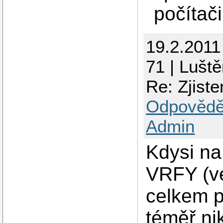
počítači
19.2.2011
71 | Luště
Re: Zjiste
Odpovědě
Admin
Kdysi na
VRFY (ve
celkem p
téměř ni