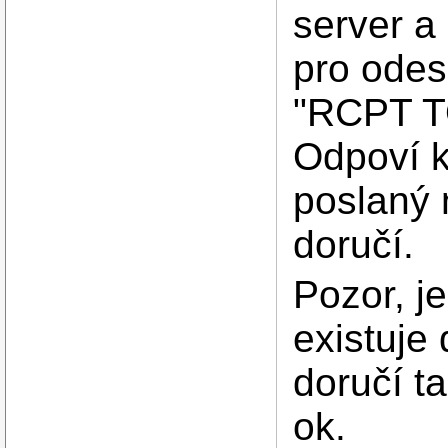
server a
pro odes
"RCPT TO
Odpoví k
poslaný
doručí.
Pozor, j
existuje
doručí t
ok.