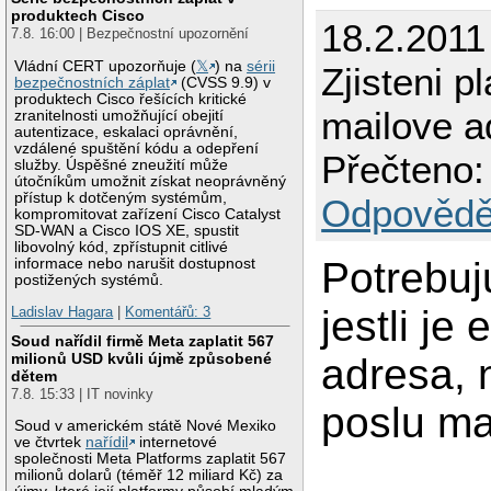
produktech Cisco
18.2.2011
7.8. 16:00 | Bezpečnostní upozornění
Vládní CERT upozorňuje (
𝕏
) na
sérii
Zjisteni pl
bezpečnostních záplat
(CVSS 9.9) v
produktech Cisco řešících kritické
mailove a
zranitelnosti umožňující obejití
autentizace, eskalaci oprávnění,
vzdálené spuštění kódu a odepření
Přečteno:
služby. Úspěšné zneužití může
útočníkům umožnit získat neoprávněný
přístup k dotčeným systémům,
Odpovědě
kompromitovat zařízení Cisco Catalyst
SD-WAN a Cisco IOS XE, spustit
libovolný kód, zpřístupnit citlivé
Potrebuju
informace nebo narušit dostupnost
postižených systémů.
jestli je
Ladislav Hagara
|
Komentářů: 3
Soud nařídil firmě Meta zaplatit 567
milionů USD kvůli újmě způsobené
adresa, 
dětem
7.8. 15:33 | IT novinky
poslu mai
Soud v americkém státě Nové Mexiko
ve čtvrtek
nařídil
internetové
společnosti Meta Platforms zaplatit 567
milionů dolarů (téměř 12 miliard Kč) za