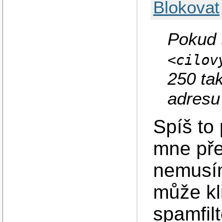
Blokovat
Pokud t
<cilov
250 tak
adresu
Spíš to
mne pře
nemusím
může kl
spamfil