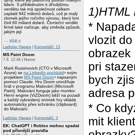
újmy, které její platformy působí mladým
lidem. S přihlédnutím k dřívějšímu
1)HTML 
verdiktu tak má společnost celkem
zaplatit 942 milionů dolarů, což je malý
zlomek jejího ročního výnosu, který loni
* Napad
činil 60 miliard dolarů. Čtvrteční verdikt
firmě také nařizuje, aby změnila způsob,
jakým její
vlozit do
…
více »
Ladislav Hagara
|
Komentářů: 13
obrazek 
MS Paint Doom
7.8. 12:44 | Humor
pri staze
Mark Russinovich (CTO v Microsoft
Azure) se
na LinkedIn pochlubil
svým
bych zjist
projektem
MS Paint Doom
napsaným
pomocí Claude. Hru Doom umožňuje
hrát v programu Malování (Microsoft
adresa pl
Paint). Malování funguje jako monitor.
Herní engine (ViZDoom) běží na pozadí
a každý vykreslený snímek hry vkládá
* Co kdy
automaticky přes schránku (clipboard)
do Malování.
mit klie
Ladislav Hagara
|
Komentářů: 3
EK: ChatGPT i Roblox mohou spadat
obrazky?
pod přísnější pravidla