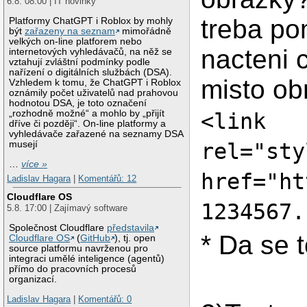
6.8. 08:00 | IT novinky
treba po
Platformy ChatGPT i Roblox by mohly
být
zařazeny na seznam
mimořádně
velkých on-line platforem nebo
nacteni c
internetových vyhledávačů, na něž se
vztahují zvláštní podmínky podle
nařízení o digitálních službách (DSA).
misto ob
Vzhledem k tomu, že ChatGPT i Roblox
oznámily počet uživatelů nad prahovou
hodnotou DSA, je toto označení
„rozhodně možné“ a mohlo by „přijít
<link
dříve či později“. On-line platformy a
vyhledávače zařazené na seznamy DSA
musejí
rel="sty
…
více »
href="ht
Ladislav Hagara
|
Komentářů: 12
Cloudflare OS
1234567.
5.8. 17:00 | Zajímavý software
Společnost Cloudflare
představila
* Da se t
Cloudflare OS
(
GitHub
), tj. open
source platformu navrženou pro
integraci umělé inteligence (agentů)
přímo do pracovních procesů
organizací.
Ladislav Hagara
|
Komentářů: 0