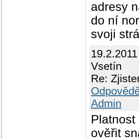
adresy na
do ní no
svoji str
19.2.2011
Vsetín
Re: Zjiste
Odpovědě
Admin
Platnost
ověřit s