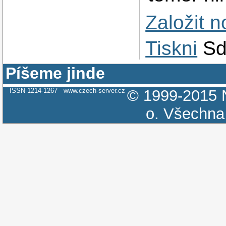
Založit 
Tiskni
Sd
Píšeme jinde
ISSN 1214-1267
www.czech-server.cz
© 1999-2015
o.
Všechna 