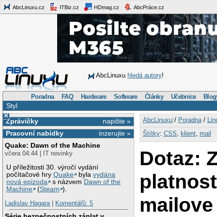
AbcLinuxu.cz
ITBiz.cz
HDmag.cz
AbcPráce.cz
AbcLinuxu
hledá autory
!
Poradna
FAQ
Hardware
Software
Články
Učebnice
Blog
Styl
×
AbcLinuxu
:/
Poradna
/
Lin
Zprávičky
napište »
Pracovní nabídky
inzerujte »
Štítky
:
CSS
,
klient
,
mail
Quake: Dawn of the Machine
Dotaz: Z
včera 04:44 | IT novinky
U příležitosti 30. výročí vydání
platnost
počítačové hry
Quake
byla
vydána
nová epizoda
s názvem
Dawn of the
Machine
(
Steam
).
mailove
Ladislav Hagara
|
Komentářů: 5
Série bezpečnostních záplat v