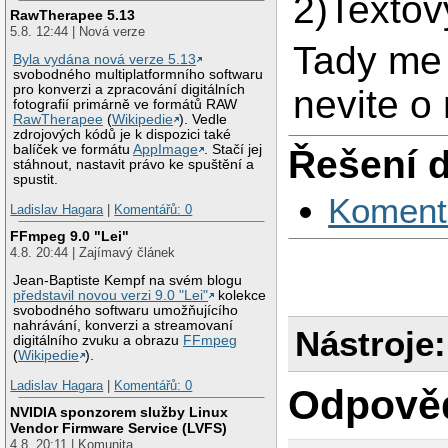
2)Textov
RawTherapee 5.13
5.8. 12:44 | Nová verze
Tady me
Byla vydána nová verze 5.13
svobodného multiplatformního softwaru
pro konverzi a zpracování digitálních
nevite o
fotografií primárně ve formátů RAW
RawTherapee
(
Wikipedie
). Vedle
zdrojových kódů je k dispozici také
balíček ve formátu
AppImage
. Stačí jej
Řešení 
stáhnout, nastavit právo ke spuštění a
spustit.
Koment
Ladislav Hagara
|
Komentářů: 0
FFmpeg 9.0 "Lei"
4.8. 20:44 | Zajímavý článek
Jean-Baptiste Kempf na svém blogu
představil novou verzi 9.0 "Lei"
kolekce
svobodného softwaru umožňujícího
nahrávání, konverzi a streamovaní
Nástroje:
digitálního zvuku a obrazu
FFmpeg
(
Wikipedie
).
Ladislav Hagara
|
Komentářů: 0
Odpově
NVIDIA sponzorem služby Linux
Vendor Firmware Service (LVFS)
4.8. 20:11 | Komunita