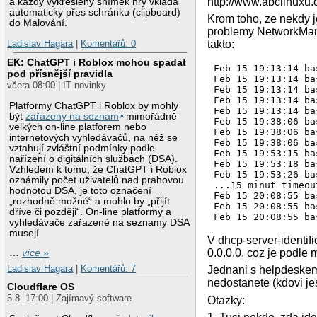
http://www.abclinuxu
a každý vykreslený snímek hry vkládá
automaticky přes schránku (clipboard)
Krom toho, ze nekd
do Malování.
problemy NetworkMana
takto:
Ladislav Hagara
|
Komentářů: 0
EK: ChatGPT i Roblox mohou spadat
Feb 15 19:13:14 ba
pod přísnější pravidla
Feb 15 19:13:14 ba
včera 08:00 | IT novinky
Feb 15 19:13:14 ba
Feb 15 19:13:14 ba
Platformy ChatGPT i Roblox by mohly
Feb 15 19:13:14 ba
být
zařazeny na seznam
mimořádně
Feb 15 19:38:06 ba
velkých on-line platforem nebo
Feb 15 19:38:06 ba
internetových vyhledávačů, na něž se
Feb 15 19:38:06 ba
vztahují zvláštní podmínky podle
Feb 15 19:53:15 ba
nařízení o digitálních službách (DSA).
Feb 15 19:53:18 ba
Vzhledem k tomu, že ChatGPT i Roblox
Feb 15 19:53:26 ba
oznámily počet uživatelů nad prahovou
...15 minut timeout
hodnotou DSA, je toto označení
Feb 15 20:08:55 ba
„rozhodně možné“ a mohlo by „přijít
Feb 15 20:08:55 ba
dříve či později“. On-line platformy a
vyhledávače zařazené na seznamy DSA
musejí
V dhcp-server-identif
0.0.0.0, coz je podl
…
více »
Ladislav Hagara
|
Komentářů: 7
Jednani s helpdeskem
nedostanete (kdovi jest
Cloudflare OS
5.8. 17:00 | Zajímavý software
Otazky: