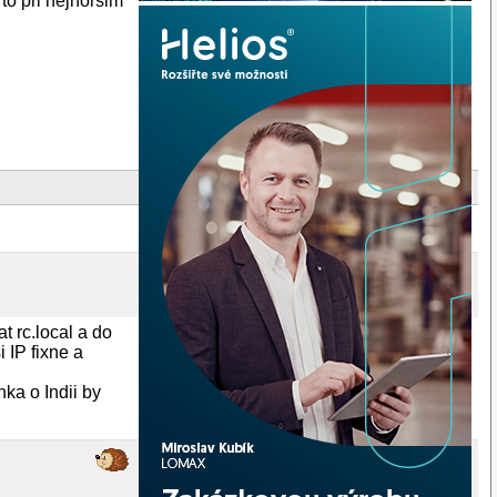
to pri nejhorsim
t rc.local a do
 IP fixne a
ka o Indii by