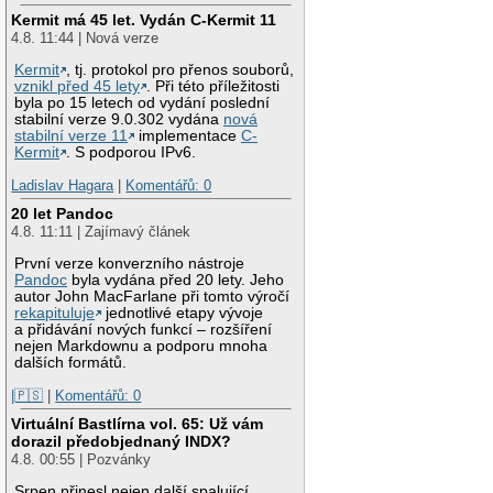
Kermit má 45 let. Vydán C-Kermit 11
4.8. 11:44 | Nová verze
Kermit
, tj. protokol pro přenos souborů,
vznikl před 45 lety
. Při této příležitosti
byla po 15 letech od vydání poslední
stabilní verze 9.0.302 vydána
nová
stabilní verze 11
implementace
C-
Kermit
. S podporou IPv6.
Ladislav Hagara
|
Komentářů: 0
20 let Pandoc
4.8. 11:11 | Zajímavý článek
První verze konverzního nástroje
Pandoc
byla vydána před 20 lety. Jeho
autor John MacFarlane při tomto výročí
rekapituluje
jednotlivé etapy vývoje
a přidávání nových funkcí – rozšíření
nejen Markdownu a podporu mnoha
dalších formátů.
|🇵🇸
|
Komentářů: 0
Virtuální Bastlírna vol. 65: Už vám
dorazil předobjednaný INDX?
4.8. 00:55 | Pozvánky
Srpen přinesl nejen další spalující