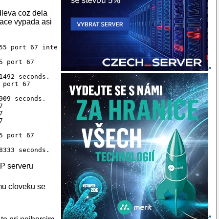
eva coz dela
kace vypada asi
55 port 67 interval 5

 port 67

492 seconds.

port 67

09 seconds.







 port 67

CP serveru
mu cloveku se