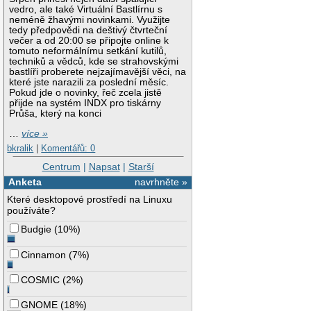
vedro, ale také Virtuální Bastlírnu s
neméně žhavými novinkami. Využijte
tedy předpovědi na deštivý čtvrteční
večer a od 20:00 se připojte online k
tomuto neformálnímu setkání kutilů,
techniků a vědců, kde se strahovskými
bastlíři proberete nejzajímavější věci, na
které jste narazili za poslední měsíc.
Pokud jde o novinky, řeč zcela jistě
přijde na systém INDX pro tiskárny
Průša, který na konci
…
více »
bkralik
|
Komentářů: 0
Centrum
|
Napsat
|
Starší
Anketa
navrhněte »
Které desktopové prostředí na Linuxu
používáte?
Budgie
(
10%
)
Cinnamon
(
7%
)
COSMIC
(
2%
)
GNOME
(
18%
)