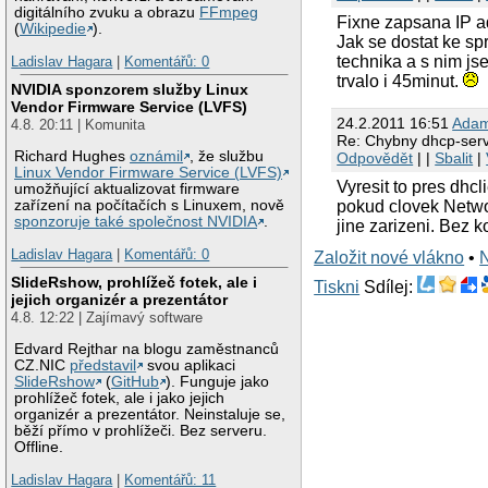
digitálního zvuku a obrazu
FFmpeg
Fixne zapsana IP ad
(
Wikipedie
).
Jak se dostat ke sp
technika a s nim js
Ladislav Hagara
|
Komentářů: 0
trvalo i 45minut.
NVIDIA sponzorem služby Linux
Vendor Firmware Service (LVFS)
24.2.2011 16:51
Adam
4.8. 20:11 | Komunita
Re: Chybny dhcp-serv
Richard Hughes
oznámil
, že službu
Odpovědět
| |
Sbalit
|
Linux Vendor Firmware Service (LVFS)
Vyresit to pres dhc
umožňující aktualizovat firmware
pokud clovek Networ
zařízení na počítačích s Linuxem, nově
sponzoruje také společnost NVIDIA
.
jine zarizeni. Bez 
Ladislav Hagara
|
Komentářů: 0
Založit nové vlákno
•
SlideRshow, prohlížeč fotek, ale i
Tiskni
Sdílej:
jejich organizér a prezentátor
4.8. 12:22 | Zajímavý software
Edvard Rejthar na blogu zaměstnanců
CZ.NIC
představil
svou aplikaci
SlideRshow
(
GitHub
). Funguje jako
prohlížeč fotek, ale i jako jejich
organizér a prezentátor. Neinstaluje se,
běží přímo v prohlížeči. Bez serveru.
Offline.
Ladislav Hagara
|
Komentářů: 11