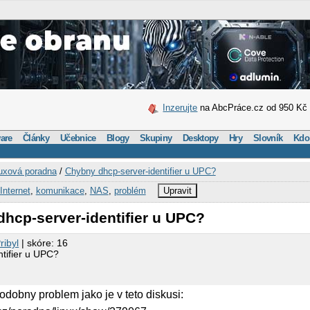
Inzerujte
na AbcPráce.cz od 950 Kč
are
Články
Učebnice
Blogy
Skupiny
Desktopy
Hry
Slovník
Kdo
uxová poradna
/
Chybny dhcp-server-identifier u UPC?
Internet
,
komunikace
,
NAS
,
problém
Upravit
hcp-server-identifier u UPC?
ibyl
| skóre: 16
tifier u UPC?
obny problem jako je v teto diskusi: