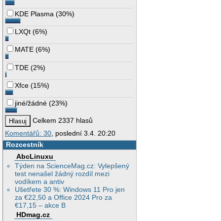
KDE Plasma
(
30%
)
LXQt
(
6%
)
MATE
(
6%
)
TDE
(
2%
)
Xfce
(
15%
)
jiné/žádné
(
23%
)
Celkem 2337 hlasů
Komentářů: 30
, poslední 3.4. 20:20
Rozcestník
AbcLinuxu
Týden na ScienceMag.cz: Vylepšený
test nenašel žádný rozdíl mezi
vodíkem a antiv
Ušetřete 30 %: Windows 11 Pro jen
za €22,50 a Office 2024 Pro za
€17,15 – akce B
HDmag.cz