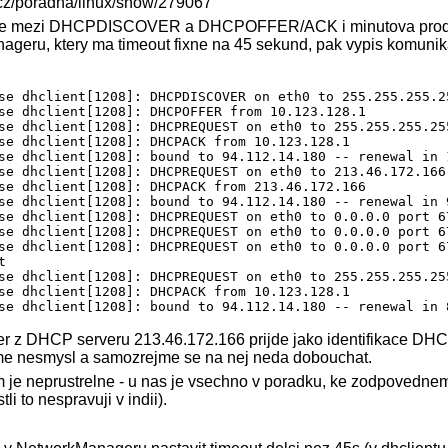
.cz/poradna/linux/show/279067
y je mezi DHCPDISCOVER a DHCPOFFER/ACK i minutova prodl
geru, ktery ma timeout fixne na 45 sekund, pak vypis komuni
se dhclient[1208]: DHCPDISCOVER on eth0 to 255.255.255.2
se dhclient[1208]: DHCPOFFER from 10.123.128.1

se dhclient[1208]: DHCPREQUEST on eth0 to 255.255.255.255
se dhclient[1208]: DHCPACK from 10.123.128.1

se dhclient[1208]: bound to 94.112.14.180 -- renewal in 1
se dhclient[1208]: DHCPREQUEST on eth0 to 213.46.172.166 
se dhclient[1208]: DHCPACK from 213.46.172.166

se dhclient[1208]: bound to 94.112.14.180 -- renewal in 9
se dhclient[1208]: DHCPREQUEST on eth0 to 0.0.0.0 port 67
se dhclient[1208]: DHCPREQUEST on eth0 to 0.0.0.0 port 67
se dhclient[1208]: DHCPREQUEST on eth0 to 0.0.0.0 port 67


se dhclient[1208]: DHCPREQUEST on eth0 to 255.255.255.255
se dhclient[1208]: DHCPACK from 10.123.128.1

ier z DHCP serveru 213.46.172.166 prijde jako identifikace DH
e me nesmysl a samozrejme se na nej neda dobouchat.
 je neprustrelne - u nas je vsechno v poradku, ke zodpovedne
li to nespravuji v indii).