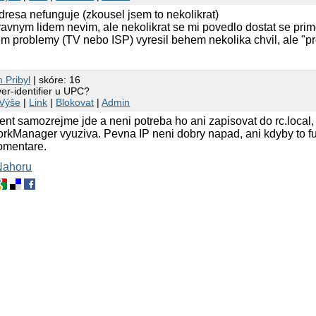
resa nefunguje (zkousel jsem to nekolikrat)
ravnym lidem nevim, ale nekolikrat se mi povedlo dostat se prim
em problemy (TV nebo ISP) vyresil behem nekolika chvil, ale "pr
 Pribyl
| skóre: 16
er-identifier u UPC?
Výše
|
Link
|
Blokovat
|
Admin
lient samozrejme jde a neni potreba ho ani zapisovat do rc.local
kManager vyuziva. Pevna IP neni dobry napad, ani kdyby to fungo
komentare.
Nahoru