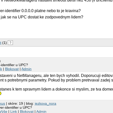
e v NetworkManageru nastavit timeout delsi nez 45s (v dhclientu 
er-identifier 0.0.0.0 platne nebo to je kravina?
 jak se na UPC dostat ke zodpovednym lidem?
t
(1)
?
k
identifier u UPC?
nk
|
Blokovat
|
Admin
staveni u NetManageru, ale ten bych vyhodil. Doporucuji editova
ent s potrebnymi parametry. Pokud by problem pretrvaval zadej si
tanes k tem spravnym lidem a dokonce si myslim, ze tva domen
kus
| skóre: 19 | blog:
jezkova_nora
er-identifier u UPC?
Výše
|
Link
|
Blokovat
|
Admin