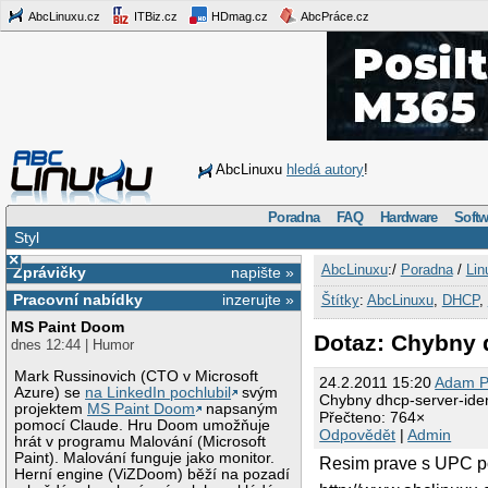
AbcLinuxu.cz
ITBiz.cz
HDmag.cz
AbcPráce.cz
AbcLinuxu
hledá autory
!
Poradna
FAQ
Hardware
Softw
Styl
×
AbcLinuxu
:/
Poradna
/
Lin
Zprávičky
napište »
Pracovní nabídky
inzerujte »
Štítky
:
AbcLinuxu
,
DHCP
,
MS Paint Doom
Dotaz: Chybny d
dnes 12:44 | Humor
Mark Russinovich (CTO v Microsoft
24.2.2011 15:20
Adam Pr
Azure) se
na LinkedIn pochlubil
svým
Chybny dhcp-server-iden
projektem
MS Paint Doom
napsaným
Přečteno: 764×
pomocí Claude. Hru Doom umožňuje
Odpovědět
|
Admin
hrát v programu Malování (Microsoft
Paint). Malování funguje jako monitor.
Resim prave s UPC pod
Herní engine (ViZDoom) běží na pozadí