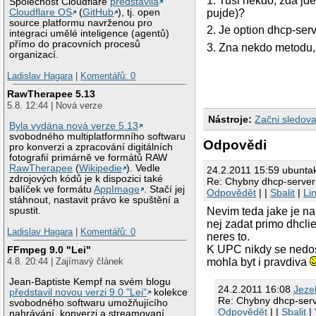
1. Tusi nekdo, zda jd
Společnost Cloudflare
představila
pujde)?
Cloudflare OS
(
GitHub
), tj. open
source platformu navrženou pro
2. Je option dhcp-serv
integraci umělé inteligence (agentů)
přímo do pracovních procesů
3. Zna nekdo metodu,
organizací.
Ladislav Hagara
|
Komentářů: 0
RawTherapee 5.13
5.8. 12:44 | Nová verze
Nástroje:
Začni sledova
Byla vydána nová verze 5.13
svobodného multiplatformního softwaru
Odpovědi
pro konverzi a zpracování digitálních
fotografií primárně ve formátů RAW
RawTherapee
(
Wikipedie
). Vedle
24.2.2011 15:59 ubunta
zdrojových kódů je k dispozici také
Re: Chybny dhcp-server-
balíček ve formátu
AppImage
. Stačí jej
Odpovědět
| |
Sbalit
|
Li
stáhnout, nastavit právo ke spuštění a
Nevim teda jake je na
spustit.
nej zadat primo dhcli
Ladislav Hagara
|
Komentářů: 0
neres to.
K UPC nikdy se nedos
FFmpeg 9.0 "Lei"
mohla byt i pravdiva
4.8. 20:44 | Zajímavý článek
Jean-Baptiste Kempf na svém blogu
24.2.2011 16:08
Jeze
představil novou verzi 9.0 "Lei"
kolekce
Re: Chybny dhcp-serv
svobodného softwaru umožňujícího
Odpovědět
| |
Sbalit
|
nahrávání, konverzi a streamovaní