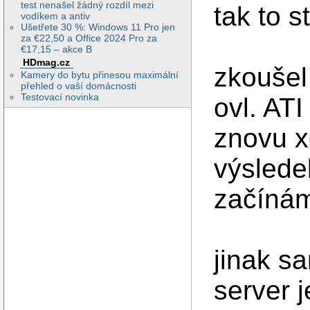
test nenašel žádný rozdíl mezi
tak to s
vodíkem a antiv
Ušetřete 30 %: Windows 11 Pro jen
za €22,50 a Office 2024 Pro za
€17,15 – akce B
HDmag.cz
zkoušel
Kamery do bytu přinesou maximální
přehled o vaší domácnosti
Testovací novinka
ovl. ATI
znovu x
výsledek
začínám
jinak s
server 