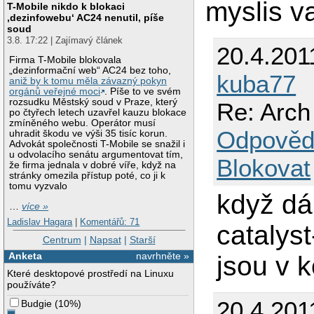
myslis 
T-Mobile nikdo k blokaci
‚dezinfowebu‘ AC24 nenutil, píše
soud
3.8. 17:22 | Zajímavý článek
20.4.201
Firma T-Mobile blokovala
„dezinformační web“ AC24 bez toho,
kuba77
aniž by k tomu měla závazný pokyn
orgánů veřejné moci
. Píše to ve svém
rozsudku Městský soud v Praze, který
Re: Arch 
po čtyřech letech uzavřel kauzu blokace
zmíněného webu. Operátor musí
Odpověd
uhradit škodu ve výši 35 tisíc korun.
Advokát společnosti T-Mobile se snažil i
u odvolacího senátu argumentovat tím,
Blokovat
že firma jednala v dobré víře, když na
stránky omezila přístup poté, co ji k
tomu vyzvalo
když dá
…
více »
Ladislav Hagara
|
Komentářů: 71
catalys
Centrum
|
Napsat
|
Starší
Anketa
navrhněte »
jsou v k
Které desktopové prostředí na Linuxu
používáte?
20.4.201
Budgie
(
10%
)