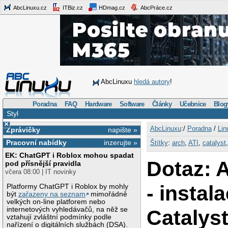
AbcLinuxu.cz
ITBiz.cz
HDmag.cz
AbcPráce.cz
AbcLinuxu
hledá autory
!
Poradna
FAQ
Hardware
Software
Články
Učebnice
Blog
Styl
×
AbcLinuxu
:/
Poradna
/
Lin
Zprávičky
napište »
Pracovní nabídky
inzerujte »
Štítky
:
arch
,
ATI
,
catalyst
EK: ChatGPT i Roblox mohou spadat
Dotaz: 
pod přísnější pravidla
včera 08:00 | IT novinky
- instal
Platformy ChatGPT i Roblox by mohly
být
zařazeny na seznam
mimořádně
velkých on-line platforem nebo
internetových vyhledávačů, na něž se
Catalys
vztahují zvláštní podmínky podle
nařízení o digitálních službách (DSA).