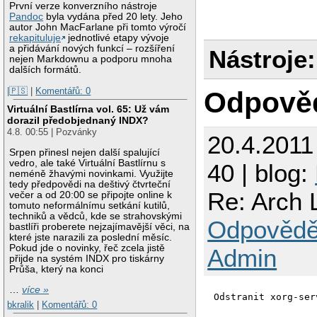
První verze konverzního nástroje
Pandoc
byla vydána před 20 lety. Jeho
autor John MacFarlane při tomto výročí
rekapituluje
jednotlivé etapy vývoje
a přidávání nových funkcí – rozšíření
Nástroje:
nejen Markdownu a podporu mnoha
dalších formátů.
|🇵🇸
|
Komentářů: 0
Odpově
Virtuální Bastlírna vol. 65: Už vám
dorazil předobjednaný INDX?
4.8. 00:55 | Pozvánky
20.4.2011
Srpen přinesl nejen další spalující
vedro, ale také Virtuální Bastlírnu s
40 | blog:
neméně žhavými novinkami. Využijte
tedy předpovědi na deštivý čtvrteční
Re: Arch L
večer a od 20:00 se připojte online k
tomuto neformálnímu setkání kutilů,
techniků a vědců, kde se strahovskými
Odpovědě
bastlíři proberete nejzajímavější věci, na
které jste narazili za poslední měsíc.
Pokud jde o novinky, řeč zcela jistě
Admin
přijde na systém INDX pro tiskárny
Průša, který na konci
…
více »
Odstranit xorg-ser
bkralik
|
Komentářů: 0