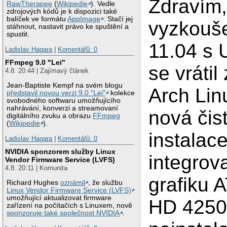
Zdravím,
RawTherapee
(
Wikipedie
). Vedle
zdrojových kódů je k dispozici také
balíček ve formátu
AppImage
. Stačí jej
vyzkouš
stáhnout, nastavit právo ke spuštění a
spustit.
11.04 s 
Ladislav Hagara
|
Komentářů: 0
FFmpeg 9.0 "Lei"
se vrátil
4.8. 20:44 | Zajímavý článek
Jean-Baptiste Kempf na svém blogu
Arch Lin
představil novou verzi 9.0 "Lei"
kolekce
svobodného softwaru umožňujícího
nahrávání, konverzi a streamovaní
nová čis
digitálního zvuku a obrazu
FFmpeg
(
Wikipedie
).
instalac
Ladislav Hagara
|
Komentářů: 0
NVIDIA sponzorem služby Linux
integrov
Vendor Firmware Service (LVFS)
4.8. 20:11 | Komunita
grafiku 
Richard Hughes
oznámil
, že službu
Linux Vendor Firmware Service (LVFS)
umožňující aktualizovat firmware
HD 4250 
zařízení na počítačích s Linuxem, nově
sponzoruje také společnost NVIDIA
.