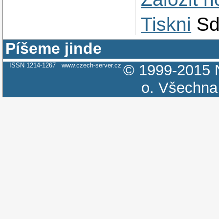
Tiskni
Sd
Píšeme jinde
ISSN 1214-1267
www.czech-server.cz
© 1999-2015
o.
Všechna 