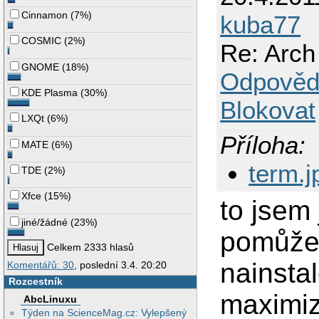
Cinnamon
(
7%
)
kuba77
COSMIC
(
2%
)
Re: Arch 
GNOME
(
18%
)
Odpověd
KDE Plasma
(
30%
)
Blokovat
LXQt
(
6%
)
Příloha:
MATE
(
6%
)
term.j
TDE
(
2%
)
Xfce
(
15%
)
to jsem 
jiné/žádné
(
23%
)
pomůže,
Celkem 2333 hlasů
nainstal
Komentářů: 30
, poslední 3.4. 20:20
Rozcestník
maximiz
AbcLinuxu
Týden na ScienceMag.cz: Vylepšený