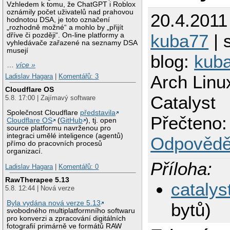
Vzhledem k tomu, že ChatGPT i Roblox
oznámily počet uživatelů nad prahovou
20.4.2011
hodnotou DSA, je toto označení
„rozhodně možné“ a mohlo by „přijít
kuba77
| 
dříve či později“. On-line platformy a
vyhledávače zařazené na seznamy DSA
musejí
blog:
kub
…
více »
Arch Linux
Ladislav Hagara
|
Komentářů: 3
Cloudflare OS
Catalyst
5.8. 17:00 | Zajímavý software
Společnost Cloudflare
představila
Přečteno:
Cloudflare OS
(
GitHub
), tj. open
source platformu navrženou pro
integraci umělé inteligence (agentů)
Odpovědě
přímo do pracovních procesů
organizací.
Příloha:
Ladislav Hagara
|
Komentářů: 0
RawTherapee 5.13
catalys
5.8. 12:44 | Nová verze
Byla vydána nová verze 5.13
bytů)
svobodného multiplatformního softwaru
pro konverzi a zpracování digitálních
fotografií primárně ve formátů RAW