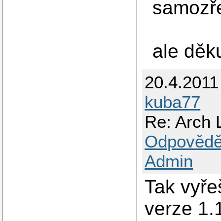
samozře
ale děk
20.4.2011
kuba77
Re: Arch L
Odpovědě
Admin
Tak vyř
verze 1.