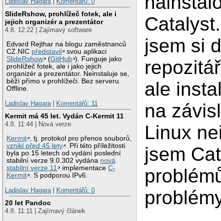
nainstal
Ladislav Hagara
|
Komentářů: 0
SlideRshow, prohlížeč fotek, ale i
Catalyst.
jejich organizér a prezentátor
4.8. 12:22 | Zajímavý software
jsem si d
Edvard Rejthar na blogu zaměstnanců
CZ.NIC
představil
svou aplikaci
SlideRshow
(
GitHub
). Funguje jako
repozitá
prohlížeč fotek, ale i jako jejich
organizér a prezentátor. Neinstaluje se,
běží přímo v prohlížeči. Bez serveru.
ale inst
Offline.
Ladislav Hagara
|
Komentářů: 11
na závis
Kermit má 45 let. Vydán C-Kermit 11
4.8. 11:44 | Nová verze
Linux ne
Kermit
, tj. protokol pro přenos souborů,
vznikl před 45 lety
. Při této příležitosti
jsem Cat
byla po 15 letech od vydání poslední
stabilní verze 9.0.302 vydána
nová
stabilní verze 11
implementace
C-
problémů
Kermit
. S podporou IPv6.
Ladislav Hagara
|
Komentářů: 0
problémy
20 let Pandoc
4.8. 11:11 | Zajímavý článek