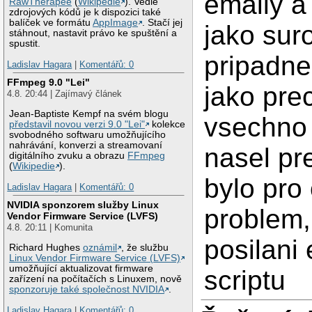
emaily a 
RawTherapee
(
Wikipedie
). Vedle
zdrojových kódů je k dispozici také
balíček ve formátu
AppImage
. Stačí jej
jako suro
stáhnout, nastavit právo ke spuštění a
spustit.
pripadne 
Ladislav Hagara
|
Komentářů: 0
FFmpeg 9.0 "Lei"
jako pre
4.8. 20:44 | Zajímavý článek
Jean-Baptiste Kempf na svém blogu
vsechno
představil novou verzi 9.0 "Lei"
kolekce
svobodného softwaru umožňujícího
nahrávání, konverzi a streamovaní
nasel pr
digitálního zvuku a obrazu
FFmpeg
(
Wikipedie
).
bylo pro
Ladislav Hagara
|
Komentářů: 0
NVIDIA sponzorem služby Linux
problem,
Vendor Firmware Service (LVFS)
4.8. 20:11 | Komunita
posilani
Richard Hughes
oznámil
, že službu
Linux Vendor Firmware Service (LVFS)
umožňující aktualizovat firmware
scriptu
zařízení na počítačích s Linuxem, nově
sponzoruje také společnost NVIDIA
.
Ladislav Hagara
|
Komentářů: 0