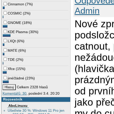
Odpovědě
Cinnamon
(
7%
)
Admin
COSMIC
(
2%
)
Nové zpr
GNOME
(
18%
)
podsložc
KDE Plasma
(
30%
)
LXQt
(
6%
)
catnout,
MATE
(
6%
)
nežádoucí
TDE
(
2%
)
(hlavičk
Xfce
(
15%
)
prázdným
jiné/žádné
(
23%
)
Celkem 2328 hlasů
od první
Komentářů: 30
, poslední 3.4. 20:20
jako pře
Rozcestník
AbcLinuxu
mv do cu
Ušetřete 30 %: Windows 11 Pro jen