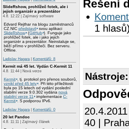
Řešení 
SlideRshow, prohlížeč fotek, ale i
jejich organizér a prezentátor
Koment
4.8. 12:22 | Zajímavý software
Edvard Rejthar na blogu zaměstnanců
1 hlasů
CZ.NIC
představil
svou aplikaci
SlideRshow
(
GitHub
). Funguje jako
prohlížeč fotek, ale i jako jejich
organizér a prezentátor. Neinstaluje se,
běží přímo v prohlížeči. Bez serveru.
Offline.
Ladislav Hagara
|
Komentářů: 8
Kermit má 45 let. Vydán C-Kermit 11
4.8. 11:44 | Nová verze
Nástroje:
Kermit
, tj. protokol pro přenos souborů,
vznikl před 45 lety
. Při této příležitosti
byla po 15 letech od vydání poslední
Odpově
stabilní verze 9.0.302 vydána
nová
stabilní verze 11
implementace
C-
Kermit
. S podporou IPv6.
20.4.2011
Ladislav Hagara
|
Komentářů: 0
20 let Pandoc
40 | Prah
4.8. 11:11 | Zajímavý článek