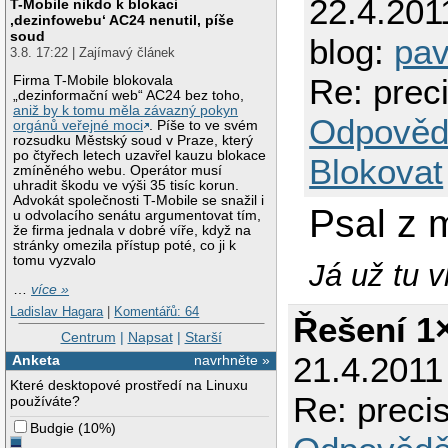
22.4.201
T-Mobile nikdo k blokaci
‚dezinfowebu‘ AC24 nenutil, píše
soud
blog:
pav
3.8. 17:22 | Zajímavý článek
Re: preci
Firma T-Mobile blokovala
„dezinformační web“ AC24 bez toho,
aniž by k tomu měla závazný pokyn
Odpověd
orgánů veřejné moci
. Píše to ve svém
rozsudku Městský soud v Praze, který
po čtyřech letech uzavřel kauzu blokace
Blokovat
zmíněného webu. Operátor musí
uhradit škodu ve výši 35 tisíc korun.
Advokát společnosti T-Mobile se snažil i
Psal z m
u odvolacího senátu argumentovat tím,
že firma jednala v dobré víře, když na
stránky omezila přístup poté, co ji k
tomu vyzvalo
Já už tu 
…
více »
Ladislav Hagara
|
Komentářů: 64
Řešení 1
Centrum
|
Napsat
|
Starší
21.4.2011
Anketa
navrhněte »
Které desktopové prostředí na Linuxu
Re: precis
používáte?
Budgie
(
10%
)