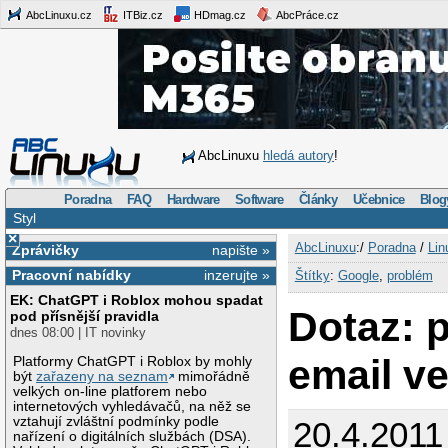
AbcLinuxu.cz
ITBiz.cz
HDmag.cz
AbcPráce.cz
AbcLinuxu
hledá autory
!
Poradna
FAQ
Hardware
Software
Články
Učebnice
Blog
Styl
×
AbcLinuxu
:/
Poradna
/
Lin
Zprávičky
napište »
Pracovní nabídky
inzerujte »
Štítky
:
Google
,
problém
EK: ChatGPT i Roblox mohou spadat
Dotaz: p
pod přísnější pravidla
dnes 08:00 | IT novinky
email ve
Platformy ChatGPT i Roblox by mohly
být
zařazeny na seznam
mimořádně
velkých on-line platforem nebo
internetových vyhledávačů, na něž se
vztahují zvláštní podmínky podle
20.4.2011
nařízení o digitálních službách (DSA).