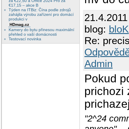
za €22,50 a Office 2024 Pro za
€17,15 – akce B
Týden na ITBiz: Čína podle zdrojů
21.4.2011
zahájila výrobu zařízení pro domácí
produkci v
HDmag.cz
blog:
bloK
Kamery do bytu přinesou maximální
přehled o vaší domácnosti
Re: precis
Testovací novinka
Odpovědě
Admin
Pokud po
prichozi
prichazej
"2^24 comm
anyone" --