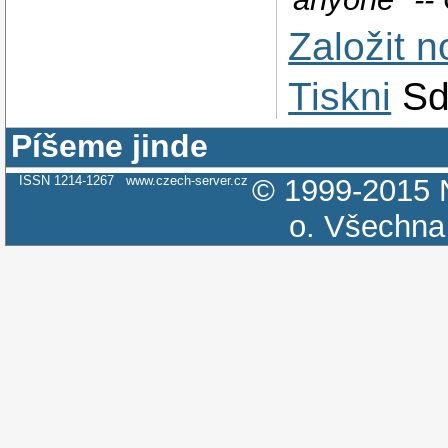
Založit 
Tiskni
Sd
Píšeme jinde
ISSN 1214-1267
www.czech-server.cz
© 1999-2015
o.
Všechna 