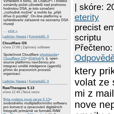
Vzhledem k tomu, že ChatGPT i Roblox
| skóre: 20
oznámily počet uživatelů nad prahovou
hodnotou DSA, je toto označení
„rozhodně možné“ a mohlo by „přijít
eterity
dříve či později“. On-line platformy a
vyhledávače zařazené na seznamy DSA
musejí
precist em
…
více »
scriptu
Ladislav Hagara
|
Komentářů: 0
Cloudflare OS
Přečteno:
včera 17:00 | Zajímavý software
Společnost Cloudflare
představila
Odpovědě
Cloudflare OS
(
GitHub
), tj. open
source platformu navrženou pro
integraci umělé inteligence (agentů)
ktery pr
přímo do pracovních procesů
organizací.
volat ze 
Ladislav Hagara
|
Komentářů: 0
RawTherapee 5.13
mi z mail
včera 12:44 | Nová verze
Byla vydána nová verze 5.13
nove ne
svobodného multiplatformního softwaru
pro konverzi a zpracování digitálních
fotografií primárně ve formátů RAW