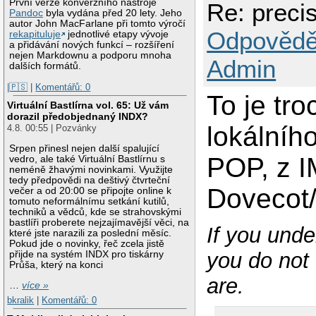
První verze konverzního nástroje
Re: precis
Pandoc
byla vydána před 20 lety. Jeho
autor John MacFarlane při tomto výročí
Odpovědě
rekapituluje
jednotlivé etapy vývoje
a přidávání nových funkcí – rozšíření
nejen Markdownu a podporu mnoha
Admin
dalších formátů.
|🇵🇸
|
Komentářů: 0
To je tro
Virtuální Bastlírna vol. 65: Už vám
dorazil předobjednaný INDX?
lokálníh
4.8. 00:55 | Pozvánky
Srpen přinesl nejen další spalující
POP, z I
vedro, ale také Virtuální Bastlírnu s
neméně žhavými novinkami. Využijte
tedy předpovědi na deštivý čtvrteční
Dovecot/
večer a od 20:00 se připojte online k
tomuto neformálnímu setkání kutilů,
techniků a vědců, kde se strahovskými
bastlíři proberete nejzajímavější věci, na
If you unde
které jste narazili za poslední měsíc.
Pokud jde o novinky, řeč zcela jistě
you do not 
přijde na systém INDX pro tiskárny
Průša, který na konci
are.
…
více »
bkralik
|
Komentářů: 0