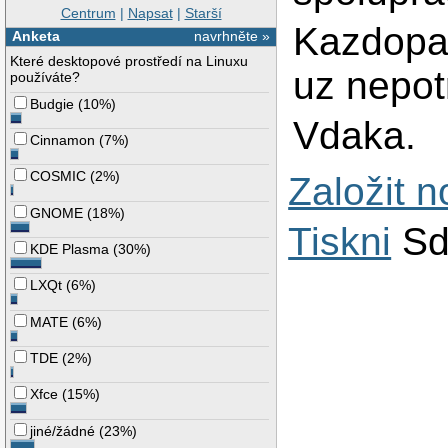
Centrum
|
Napsat
|
Starší
Kazdopad
Anketa
navrhněte »
Které desktopové prostředí na Linuxu
uz nepot
používáte?
Budgie
(
10%
)
Vdaka.
Cinnamon
(
7%
)
COSMIC
(
2%
)
Založit 
GNOME
(
18%
)
Tiskni
Sd
KDE Plasma
(
30%
)
LXQt
(
6%
)
MATE
(
6%
)
TDE
(
2%
)
Xfce
(
15%
)
jiné/žádné
(
23%
)