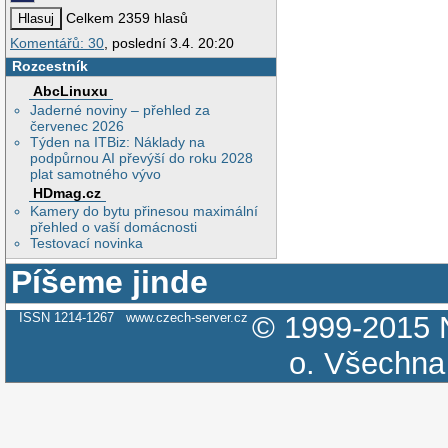
Celkem 2359 hlasů
Komentářů: 30
, poslední 3.4. 20:20
Rozcestník
AbcLinuxu
Jaderné noviny – přehled za
červenec 2026
Týden na ITBiz: Náklady na
podpůrnou AI převýší do roku 2028
plat samotného vývo
HDmag.cz
Kamery do bytu přinesou maximální
přehled o vaší domácnosti
Testovací novinka
Píšeme jinde
ISSN 1214-1267
www.czech-server.cz
© 1999-2015
o.
Všechna 