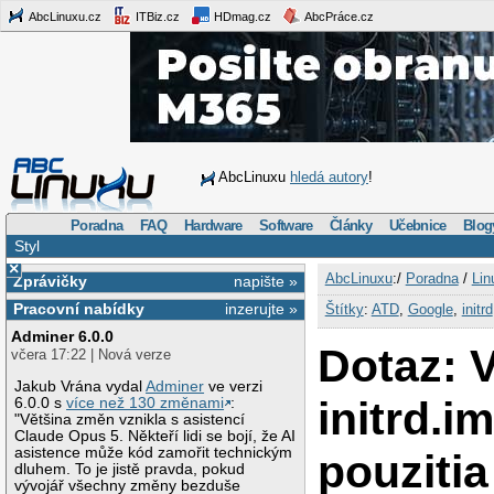
AbcLinuxu.cz
ITBiz.cz
HDmag.cz
AbcPráce.cz
AbcLinuxu
hledá autory
!
Poradna
FAQ
Hardware
Software
Články
Učebnice
Blog
Styl
×
AbcLinuxu
:/
Poradna
/
Lin
Zprávičky
napište »
Pracovní nabídky
inzerujte »
Štítky
:
ATD
,
Google
,
initrd
Adminer 6.0.0
Dotaz: 
včera 17:22 | Nová verze
Jakub Vrána vydal
Adminer
ve verzi
initrd.i
6.0.0 s
více než 130 změnami
:
"Většina změn vznikla s asistencí
Claude Opus 5. Někteří lidi se bojí, že AI
asistence může kód zamořit technickým
pouzitia
dluhem. To je jistě pravda, pokud
vývojář všechny změny bezduše