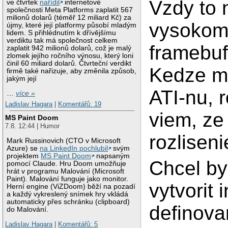
Vzdy to 
ve čtvrtek
nařídil
internetové
společnosti Meta Platforms zaplatit 567
milionů dolarů (téměř 12 miliard Kč) za
vysokom 
újmy, které její platformy působí mladým
lidem. S přihlédnutím k dřívějšímu
verdiktu tak má společnost celkem
framebuf
zaplatit 942 milionů dolarů, což je malý
zlomek jejího ročního výnosu, který loni
činil 60 miliard dolarů. Čtvrteční verdikt
Kedze m
firmě také nařizuje, aby změnila způsob,
jakým její
ATI-nu, r
…
více »
Ladislav Hagara
|
Komentářů: 19
viem, ze
MS Paint Doom
7.8. 12:44 | Humor
rozliseni
Mark Russinovich (CTO v Microsoft
Azure) se
na LinkedIn pochlubil
svým
projektem
MS Paint Doom
napsaným
Chcel by
pomocí Claude. Hru Doom umožňuje
hrát v programu Malování (Microsoft
Paint). Malování funguje jako monitor.
vytvorit 
Herní engine (ViZDoom) běží na pozadí
a každý vykreslený snímek hry vkládá
automaticky přes schránku (clipboard)
definova
do Malování.
Ladislav Hagara
|
Komentářů: 5