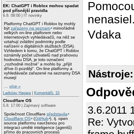
Pomocou
EK: ChatGPT i Roblox mohou spadat
pod přísnější pravidla
nenasiel
6.8. 08:00 | IT novinky
Platformy ChatGPT i Roblox by mohly
být
zařazeny na seznam
mimořádně
Vdaka
velkých on-line platforem nebo
internetových vyhledávačů, na něž se
vztahují zvláštní podmínky podle
nařízení o digitálních službách (DSA).
Vzhledem k tomu, že ChatGPT i Roblox
oznámily počet uživatelů nad prahovou
hodnotou DSA, je toto označení
„rozhodně možné“ a mohlo by „přijít
dříve či později“. On-line platformy a
Nástroje:
vyhledávače zařazené na seznamy DSA
musejí
…
více »
Odpově
Ladislav Hagara
|
Komentářů: 15
Cloudflare OS
5.8. 17:00 | Zajímavý software
3.6.2011 
Společnost Cloudflare
představila
Re: Vytvor
Cloudflare OS
(
GitHub
), tj. open
source platformu navrženou pro
integraci umělé inteligence (agentů)
frame buf
přímo do pracovních procesů