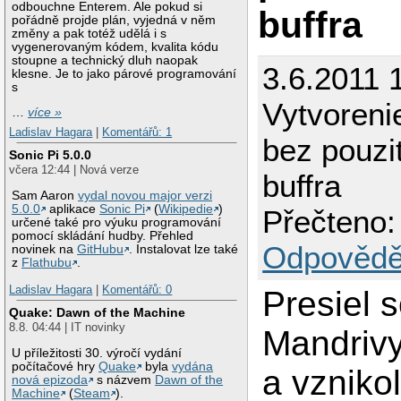
odbouchne Enterem. Ale pokud si
buffra
pořádně projde plán, vyjedná v něm
změny a pak totéž udělá i s
vygenerovaným kódem, kvalita kódu
stoupne a technický dluh naopak
3.6.2011 
klesne. Je to jako párové programování
s
Vytvorenie
…
více »
Ladislav Hagara
|
Komentářů: 1
bez pouzi
Sonic Pi 5.0.0
včera 12:44 | Nová verze
buffra
Sam Aaron
vydal novou major verzi
5.0.0
aplikace
Sonic Pi
(
Wikipedie
)
Přečteno:
určené také pro výuku programování
pomocí skládání hudby. Přehled
Odpovědě
novinek na
GitHubu
. Instalovat lze také
z
Flathubu
.
Ladislav Hagara
|
Komentářů: 0
Presiel 
Quake: Dawn of the Machine
8.8. 04:44 | IT novinky
Mandriv
U příležitosti 30. výročí vydání
počítačové hry
Quake
byla
vydána
a vzniko
nová epizoda
s názvem
Dawn of the
Machine
(
Steam
).