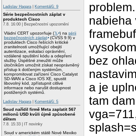
problem.
Ladislav Hagara
|
Komentářů: 9
Série bezpečnostních záplat v
nabieha 
produktech Cisco
7.8. 16:00 | Bezpečnostní upozornění
framebuf
Vládní CERT upozorňuje (
𝕏
) na
sérii
bezpečnostních záplat
(CVSS 9.9) v
produktech Cisco řešících kritické
vysokom 
zranitelnosti umožňující obejití
autentizace, eskalaci oprávnění,
vzdálené spuštění kódu a odepření
bez ohla
služby. Úspěšné zneužití může
útočníkům umožnit získat neoprávněný
přístup k dotčeným systémům,
nastavi
kompromitovat zařízení Cisco Catalyst
SD-WAN a Cisco IOS XE, spustit
a je upln
libovolný kód, zpřístupnit citlivé
informace nebo narušit dostupnost
postižených systémů.
tam dam
Ladislav Hagara
|
Komentářů: 5
Soud nařídil firmě Meta zaplatit 567
vga=711
milionů USD kvůli újmě způsobené
dětem
splash=si
7.8. 15:33 | IT novinky
Soud v americkém státě Nové Mexiko