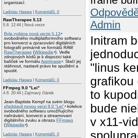
organizací.
Odpovědě
Ladislav Hagara
|
Komentářů: 0
RawTherapee 5.13
Admin
5.8. 12:44 | Nová verze
Byla vydána nová verze 5.13
Initram b
svobodného multiplatformního softwaru
pro konverzi a zpracování digitálních
fotografií primárně ve formátů RAW
jednoduc
RawTherapee
(
Wikipedie
). Vedle
zdrojových kódů je k dispozici také
balíček ve formátu
AppImage
. Stačí jej
"linus k
stáhnout, nastavit právo ke spuštění a
spustit.
grafikou
Ladislav Hagara
|
Komentářů: 0
FFmpeg 9.0 "Lei"
to kupod
4.8. 20:44 | Zajímavý článek
Jean-Baptiste Kempf na svém blogu
bude nie
představil novou verzi 9.0 "Lei"
kolekce
svobodného softwaru umožňujícího
nahrávání, konverzi a streamovaní
v x11-vid
digitálního zvuku a obrazu
FFmpeg
(
Wikipedie
).
spolupra
Ladislav Hagara
|
Komentářů: 0