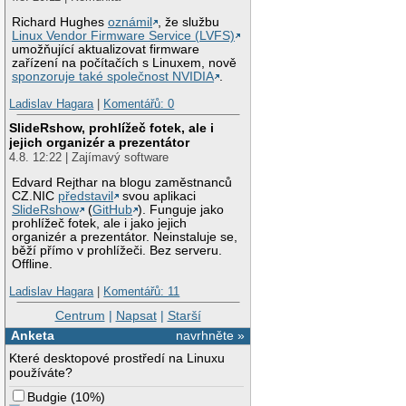
Richard Hughes
oznámil
, že službu
Linux Vendor Firmware Service (LVFS)
umožňující aktualizovat firmware
zařízení na počítačích s Linuxem, nově
sponzoruje také společnost NVIDIA
.
Ladislav Hagara
|
Komentářů: 0
SlideRshow, prohlížeč fotek, ale i
jejich organizér a prezentátor
4.8. 12:22 | Zajímavý software
Edvard Rejthar na blogu zaměstnanců
CZ.NIC
představil
svou aplikaci
SlideRshow
(
GitHub
). Funguje jako
prohlížeč fotek, ale i jako jejich
organizér a prezentátor. Neinstaluje se,
běží přímo v prohlížeči. Bez serveru.
Offline.
Ladislav Hagara
|
Komentářů: 11
Centrum
|
Napsat
|
Starší
Anketa
navrhněte »
Které desktopové prostředí na Linuxu
používáte?
Budgie
(
10%
)