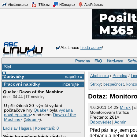
AbcLinuxu.cz
ITBiz.cz
HDmag.cz
AbcPráce.cz
AbcLinuxu
hledá autory
!
Poradna
FAQ
Hardware
Softw
Styl
×
AbcLinuxu
:/
Poradna
/
Lin
Zprávičky
napište »
Pracovní nabídky
inzerujte »
Štítky
:
bezpečnost
,
konzo
Quake: Dawn of the Machine
Dotaz: Monitoro
dnes 04:44 | IT novinky
U příležitosti 30. výročí vydání
4.6.2011 14:29
Mirek
| s
počítačové hry
Quake
byla
vydána
Monitorování trafficu
nová epizoda
s názvem
Dawn of the
Přečteno: 261×
Machine
(
Steam
).
Odpovědět
|
Admin
Ladislav Hagara
|
Komentářů: 0
Před pár lety jsem pou
debianu a nebyl to ip
Série bezpečnostních záplat v