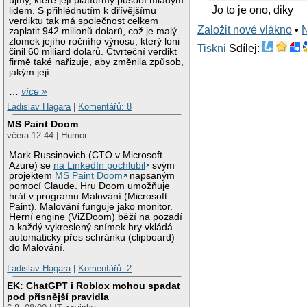
újmy, které její platformy působí mladým
Jo to je ono, diky
lidem. S přihlédnutím k dřívějšímu
verdiktu tak má společnost celkem
Založit nové vlákno
•
zaplatit 942 milionů dolarů, což je malý
zlomek jejího ročního výnosu, který loni
Tiskni
Sdílej:
činil 60 miliard dolarů. Čtvrteční verdikt
firmě také nařizuje, aby změnila způsob,
jakým její
…
více »
Ladislav Hagara
|
Komentářů: 8
MS Paint Doom
včera 12:44 | Humor
Mark Russinovich (CTO v Microsoft
Azure) se
na LinkedIn pochlubil
svým
projektem
MS Paint Doom
napsaným
pomocí Claude. Hru Doom umožňuje
hrát v programu Malování (Microsoft
Paint). Malování funguje jako monitor.
Herní engine (ViZDoom) běží na pozadí
a každý vykreslený snímek hry vkládá
automaticky přes schránku (clipboard)
do Malování.
Ladislav Hagara
|
Komentářů: 2
EK: ChatGPT i Roblox mohou spadat
pod přísnější pravidla