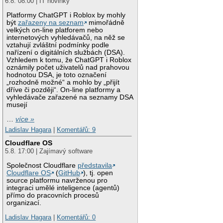
6.8. 08:00 | IT novinky
Platformy ChatGPT i Roblox by mohly
být
zařazeny na seznam
mimořádně
velkých on-line platforem nebo
internetových vyhledávačů, na něž se
vztahují zvláštní podmínky podle
nařízení o digitálních službách (DSA).
Vzhledem k tomu, že ChatGPT i Roblox
oznámily počet uživatelů nad prahovou
hodnotou DSA, je toto označení
„rozhodně možné“ a mohlo by „přijít
dříve či později“. On-line platformy a
vyhledávače zařazené na seznamy DSA
musejí
…
více »
Ladislav Hagara
|
Komentářů: 9
Cloudflare OS
5.8. 17:00 | Zajímavý software
Společnost Cloudflare
představila
Cloudflare OS
(
GitHub
), tj. open
source platformu navrženou pro
integraci umělé inteligence (agentů)
přímo do pracovních procesů
organizací.
Ladislav Hagara
|
Komentářů: 0