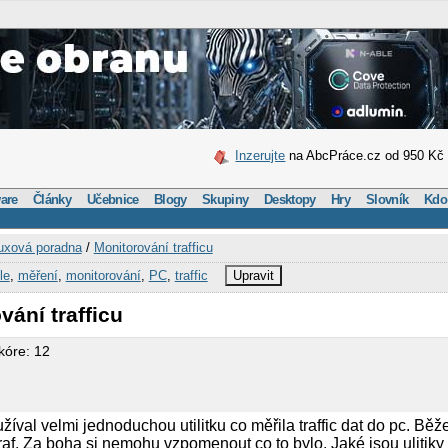
Inzerujte
na AbcPráce.cz od 950 Kč
are
Články
Učebnice
Blogy
Skupiny
Desktopy
Hry
Slovník
Kdo
uxová poradna
/
Monitorování trafficu
le
,
měření
,
monitorování
,
PC
,
traffic
Upravit
vání trafficu
kóre: 12
žíval velmi jednoduchou utilitku co měřila traffic dat do pc. Běž
traf. Za boha si nemohu vzpomenout co to bylo. Jaké jsou ulitik