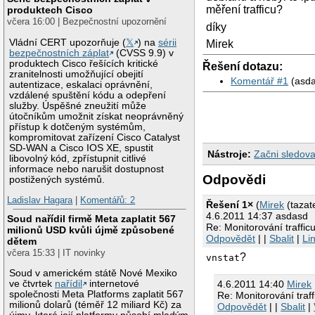
měření trafficu?
produktech Cisco
včera 16:00 | Bezpečnostní upozornění
díky
Vládní CERT upozorňuje (
𝕏
) na
sérii
Mirek
bezpečnostních záplat
(CVSS 9.9) v
produktech Cisco řešících kritické
Řešení dotazu:
zranitelnosti umožňující obejití
Komentář #1
(asda
autentizace, eskalaci oprávnění,
vzdálené spuštění kódu a odepření
služby. Úspěšné zneužití může
útočníkům umožnit získat neoprávněný
přístup k dotčeným systémům,
kompromitovat zařízení Cisco Catalyst
SD-WAN a Cisco IOS XE, spustit
Nástroje:
Začni sledova
libovolný kód, zpřístupnit citlivé
informace nebo narušit dostupnost
Odpovědi
postižených systémů.
Ladislav Hagara
|
Komentářů: 2
Řešení 1×
(
Mirek
(tazate
4.6.2011 14:37 asdasd
Soud nařídil firmě Meta zaplatit 567
Re: Monitorování traffic
milionů USD kvůli újmě způsobené
Odpovědět
| |
Sbalit
|
Li
dětem
včera 15:33 | IT novinky
?
vnstat
Soud v americkém státě Nové Mexiko
ve čtvrtek
nařídil
internetové
4.6.2011 14:40
Mirek
společnosti Meta Platforms zaplatit 567
Re: Monitorování traff
milionů dolarů (téměř 12 miliard Kč) za
Odpovědět
| |
Sbalit
|