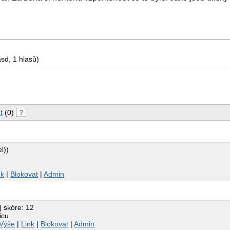
sd, 1 hlasů)
t
(0)
?
l))
u
nk
|
Blokovat
|
Admin
| skóre: 12
icu
Výše
|
Link
|
Blokovat
|
Admin