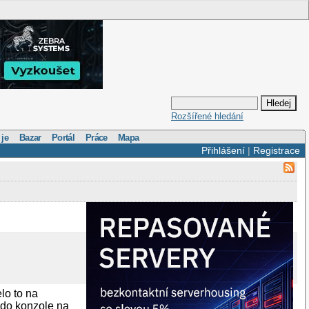
Rozšířené hledání
 je
Bazar
Portál
Práce
Mapa
Přihlášení
|
Registrace
elo to na
y do konzole na