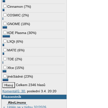
Cinnamon
(
7%
)
COSMIC
(
2%
)
GNOME
(
18%
)
KDE Plasma
(
30%
)
LXQt
(
6%
)
MATE
(
6%
)
TDE
(
2%
)
Xfce
(
15%
)
jiné/žádné
(
23%
)
Celkem 2346 hlasů
Komentářů: 30
, poslední 3.4. 20:20
Rozcestník
AbcLinuxu
Událo se v týdnu 32/2026