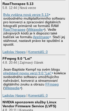
RawTherapee 5.13
5.8. 12:44 | Nová verze
Byla vydána nová verze 5.13
svobodného multiplatformního softwaru
pro konverzi a zpracování digitálních
fotografií primárně ve formátů RAW
RawTherapee
(
Wikipedie
). Vedle
zdrojových kódů je k dispozici také
balíček ve formátu
AppImage
. Stačí jej
stáhnout, nastavit právo ke spuštění a
spustit.
Ladislav Hagara
|
Komentářů: 0
FFmpeg 9.0 "Lei"
4.8. 20:44 | Zajímavý článek
Jean-Baptiste Kempf na svém blogu
představil novou verzi 9.0 "Lei"
kolekce
svobodného softwaru umožňujícího
nahrávání, konverzi a streamovaní
digitálního zvuku a obrazu
FFmpeg
(
Wikipedie
).
Ladislav Hagara
|
Komentářů: 0
NVIDIA sponzorem služby Linux
Vendor Firmware Service (LVFS)
4.8. 20:11 | Komunita