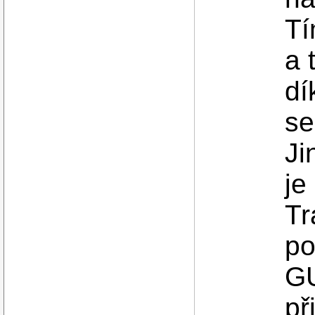
Tí
a 
dí
se
Ji
je
Tr
po
GU
př