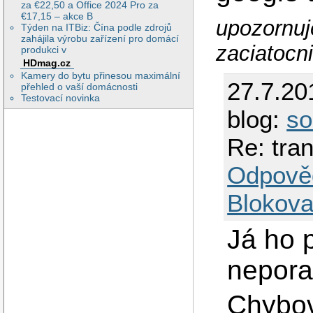
za €22,50 a Office 2024 Pro za
€17,15 – akce B
upozornuj
Týden na ITBiz: Čína podle zdrojů
zahájila výrobu zařízení pro domácí
zaciatocni
produkci v
HDmag.cz
Kamery do bytu přinesou maximální
27.7.20
přehled o vaší domácnosti
Testovací novinka
blog:
so
Re: tra
Odpově
Blokova
Já ho 
nepora
Chybov