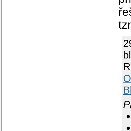
ře
tz
2
b
R
O
B
P