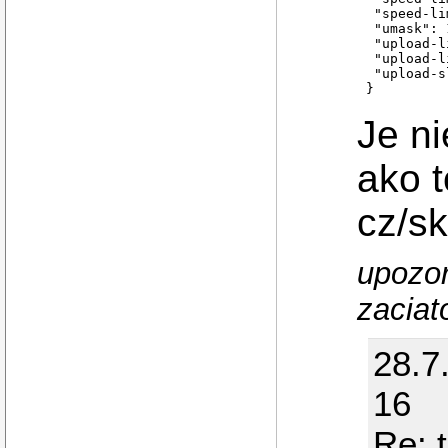
 "speed-li
 "umask": 
 "upload-l
 "upload-l
 "upload-s
} 
Je n
ako t
cz/sk
upozor
zaciato
28.7
16
Re: 