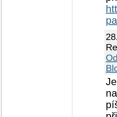
ht
pa
28
Re
Od
Bl
Je
na
pí
př