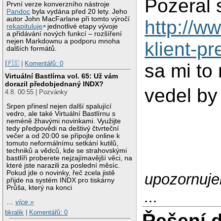
Pozeral 
První verze konverzního nástroje
Pandoc
byla vydána před 20 lety. Jeho
autor John MacFarlane při tomto výročí
http://ww
rekapituluje
jednotlivé etapy vývoje
a přidávání nových funkcí – rozšíření
nejen Markdownu a podporu mnoha
klient-p
dalších formátů.
|🇵🇸
|
Komentářů: 0
sa mi to
Virtuální Bastlírna vol. 65: Už vám
dorazil předobjednaný INDX?
vedel by 
4.8. 00:55 | Pozvánky
Srpen přinesl nejen další spalující
vedro, ale také Virtuální Bastlírnu s
neméně žhavými novinkami. Využijte
tedy předpovědi na deštivý čtvrteční
večer a od 20:00 se připojte online k
tomuto neformálnímu setkání kutilů,
techniků a vědců, kde se strahovskými
bastlíři proberete nejzajímavější věci, na
které jste narazili za poslední měsíc.
Pokud jde o novinky, řeč zcela jistě
upozornuje
přijde na systém INDX pro tiskárny
Průša, který na konci
...
…
více »
bkralik
|
Komentářů: 0
Řešení 