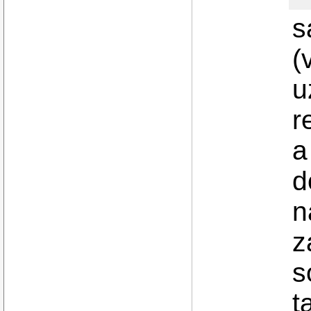
s
(
u
r
a
d
n
z
s
t