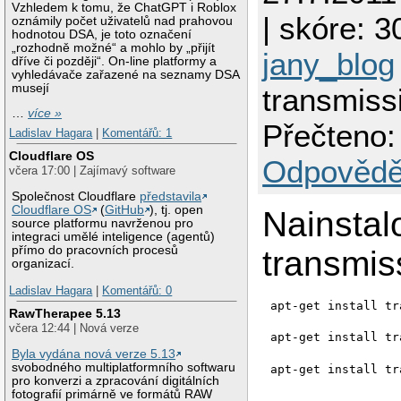
Vzhledem k tomu, že ChatGPT i Roblox
| skóre: 30
oznámily počet uživatelů nad prahovou
hodnotou DSA, je toto označení
„rozhodně možné“ a mohlo by „přijít
jany_blog
dříve či později“. On-line platformy a
vyhledávače zařazené na seznamy DSA
musejí
transmiss
…
více »
Přečteno:
Ladislav Hagara
|
Komentářů: 1
Cloudflare OS
Odpovědě
včera 17:00 | Zajímavý software
Společnost Cloudflare
představila
Cloudflare OS
(
GitHub
), tj. open
Nainstal
source platformu navrženou pro
integraci umělé inteligence (agentů)
přímo do pracovních procesů
transmis
organizací.
Ladislav Hagara
|
Komentářů: 0
apt-get install tr
RawTherapee 5.13
včera 12:44 | Nová verze
apt-get install tr
Byla vydána nová verze 5.13
svobodného multiplatformního softwaru
apt-get install tr
pro konverzi a zpracování digitálních
fotografií primárně ve formátů RAW