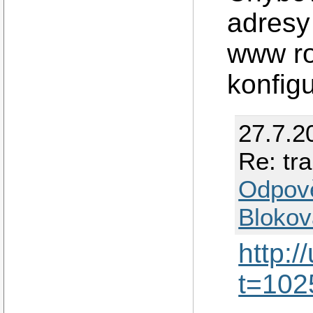
adresy
www ro
konfigu
27.7.2
Re: tr
Odpov
Blokov
http:
t=102