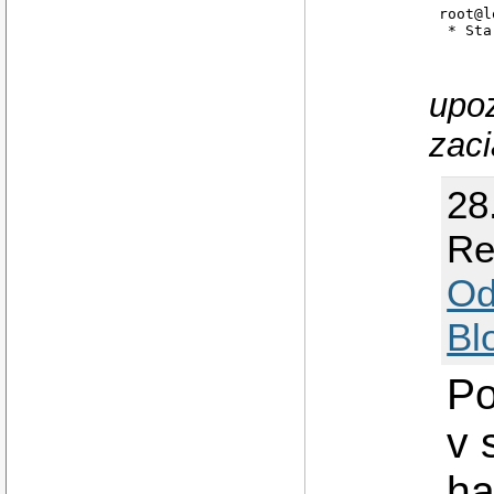
root@l
 * Sta
upo
zaci
28
Re
Od
Bl
Po
v 
ha