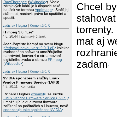
RawTherapee
(
Wikipedie
). Vedle
Chcel b
zdrojových kódů je k dispozici také
balíček ve formátu
AppImage
. Stačí jej
stáhnout, nastavit právo ke spuštění a
stahovat
spustit.
Ladislav Hagara
|
Komentářů: 0
torrenty.
FFmpeg 9.0 "Lei"
4.8. 20:44 | Zajímavý článek
mat aj w
Jean-Baptiste Kempf na svém blogu
představil novou verzi 9.0 "Lei"
kolekce
rozhrani
svobodného softwaru umožňujícího
nahrávání, konverzi a streamovaní
digitálního zvuku a obrazu
FFmpeg
zadam
(
Wikipedie
).
Ladislav Hagara
|
Komentářů: 0
NVIDIA sponzorem služby Linux
Vendor Firmware Service (LVFS)
4.8. 20:11 | Komunita
Richard Hughes
oznámil
, že službu
Linux Vendor Firmware Service (LVFS)
umožňující aktualizovat firmware
zařízení na počítačích s Linuxem, nově
sponzoruje také společnost NVIDIA
.