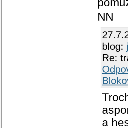
pomu
NN
27.7.
blog:
Re: t
Odpo
Bloko
Troch
aspo
a hes