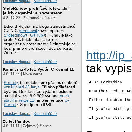
Ladislav Hagara
|
Komentářů: 0
SlideRshow, prohlížeč fotek, ale i
jejich organizér a prezentátor
4.8. 12:22 | Zajímavý software
Edvard Rejthar na blogu zaměstnanců
CZ.NIC
představil
svou aplikaci
SlideRshow
(
GitHub
). Funguje jako
prohlížeč fotek, ale i jako jejich
organizér a prezentátor. Neinstaluje se,
běží přímo v prohlížeči. Bez serveru.
http://i
Offline.
Ladislav Hagara
|
Komentářů: 9
tak vypis
Kermit má 45 let. Vydán C-Kermit 11
4.8. 11:44 | Nová verze
403: Forbidden
Kermit
, tj. protokol pro přenos souborů,
vznikl před 45 lety
. Při této příležitosti
Unauthorized IP Ad
byla po 15 letech od vydání poslední
stabilní verze 9.0.302 vydána
nová
Either disable the
stabilní verze 11
implementace
C-
Kermit
. S podporou IPv6.
If you're editing 
Ladislav Hagara
|
Komentářů: 0
If you're still us
20 let Pandoc
4.8. 11:11 | Zajímavý článek