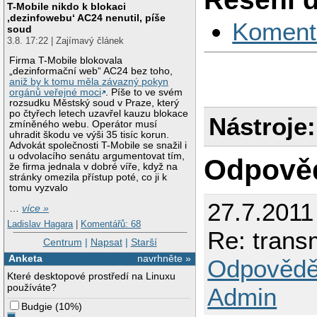
T-Mobile nikdo k blokaci
‚dezinfowebu‘ AC24 nenutil, píše
Koment
soud
3.8. 17:22 | Zajímavý článek
Firma T-Mobile blokovala
„dezinformační web“ AC24 bez toho,
aniž by k tomu měla závazný pokyn
orgánů veřejné moci
. Píše to ve svém
rozsudku Městský soud v Praze, který
po čtyřech letech uzavřel kauzu blokace
Nástroje:
zmíněného webu. Operátor musí
uhradit škodu ve výši 35 tisíc korun.
Advokát společnosti T-Mobile se snažil i
u odvolacího senátu argumentovat tím,
Odpově
že firma jednala v dobré víře, když na
stránky omezila přístup poté, co ji k
tomu vyzvalo
27.7.2011
…
více »
Ladislav Hagara
|
Komentářů: 68
Re: trans
Centrum
|
Napsat
|
Starší
Anketa
navrhněte »
Odpovědě
Které desktopové prostředí na Linuxu
používáte?
Admin
Budgie
(
10%
)