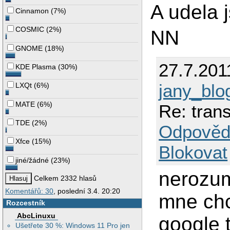
A udela j
Cinnamon
(
7%
)
COSMIC
(
2%
)
NN
GNOME
(
18%
)
27.7.201
KDE Plasma
(
30%
)
jany_blo
LXQt
(
6%
)
MATE
(
6%
)
Re: tran
TDE
(
2%
)
Odpověd
Xfce
(
15%
)
Blokovat
jiné/žádné
(
23%
)
nerozum
Celkem 2332 hlasů
Komentářů: 30
, poslední 3.4. 20:20
mne chc
Rozcestník
AbcLinuxu
google t
Ušetřete 30 %: Windows 11 Pro jen