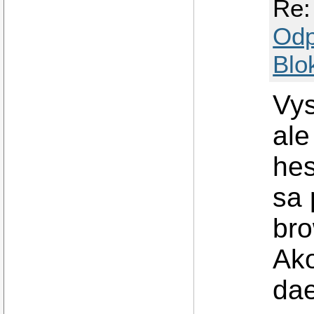
Re:
Odp
Blo
Vys
ale
hes
sa 
bro
Ako
dae