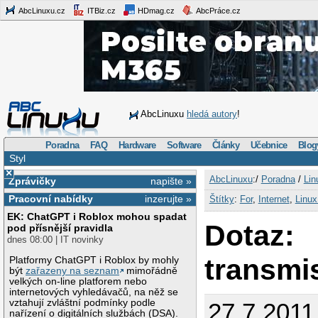
AbcLinuxu.cz
ITBiz.cz
HDmag.cz
AbcPráce.cz
AbcLinuxu
hledá autory
!
Poradna
FAQ
Hardware
Software
Články
Učebnice
Blog
Styl
×
AbcLinuxu
:/
Poradna
/
Lin
Zprávičky
napište »
Pracovní nabídky
inzerujte »
Štítky
:
For
,
Internet
,
Linu
EK: ChatGPT i Roblox mohou spadat
Dotaz:
pod přísnější pravidla
dnes 08:00 | IT novinky
transmi
Platformy ChatGPT i Roblox by mohly
být
zařazeny na seznam
mimořádně
velkých on-line platforem nebo
internetových vyhledávačů, na něž se
vztahují zvláštní podmínky podle
27.7.2011
nařízení o digitálních službách (DSA).