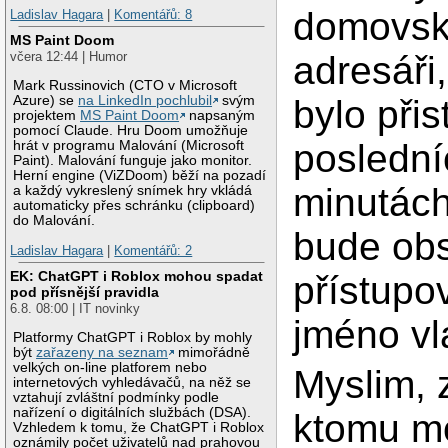
domovs
Ladislav Hagara
|
Komentářů: 8
MS Paint Doom
adresáři
včera 12:44 | Humor
Mark Russinovich (CTO v Microsoft
bylo při
Azure) se
na LinkedIn pochlubil
svým
projektem
MS Paint Doom
napsaným
pomocí Claude. Hru Doom umožňuje
poslední
hrát v programu Malování (Microsoft
Paint). Malování funguje jako monitor.
Herní engine (ViZDoom) běží na pozadí
minutách
a každý vykreslený snímek hry vkládá
automaticky přes schránku (clipboard)
do Malování.
bude obs
Ladislav Hagara
|
Komentářů: 2
EK: ChatGPT i Roblox mohou spadat
přístupo
pod přísnější pravidla
6.8. 08:00 | IT novinky
jméno vl
Platformy ChatGPT i Roblox by mohly
být
zařazeny na seznam
mimořádně
velkých on-line platforem nebo
Myslim, 
internetových vyhledávačů, na něž se
vztahují zvláštní podmínky podle
nařízení o digitálních službách (DSA).
ktomu mo
Vzhledem k tomu, že ChatGPT i Roblox
oznámily počet uživatelů nad prahovou