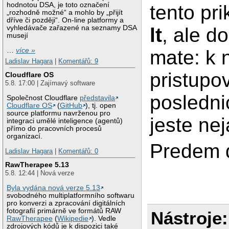
hodnotou DSA, je toto označení
tento pr
„rozhodně možné“ a mohlo by „přijít
dříve či později“. On-line platformy a
vyhledávače zařazené na seznamy DSA
lt
, ale d
musejí
…
více »
mate: k 
Ladislav Hagara
|
Komentářů: 9
pristupo
Cloudflare OS
5.8. 17:00 | Zajímavý software
posledni
Společnost Cloudflare
představila
Cloudflare OS
(
GitHub
), tj. open
source platformu navrženou pro
jeste nej
integraci umělé inteligence (agentů)
přímo do pracovních procesů
organizací.
Predem d
Ladislav Hagara
|
Komentářů: 0
RawTherapee 5.13
5.8. 12:44 | Nová verze
Byla vydána nová verze 5.13
svobodného multiplatformního softwaru
pro konverzi a zpracování digitálních
fotografií primárně ve formátů RAW
Nástroje:
RawTherapee
(
Wikipedie
). Vedle
zdrojových kódů je k dispozici také