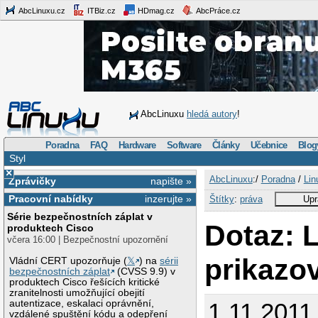
AbcLinuxu.cz
ITBiz.cz
HDmag.cz
AbcPráce.cz
AbcLinuxu
hledá autory
!
Poradna
FAQ
Hardware
Software
Články
Učebnice
Blog
Styl
×
AbcLinuxu
:/
Poradna
/
Lin
Zprávičky
napište »
Pracovní nabídky
inzerujte »
Štítky
:
práva
Upr
Série bezpečnostních záplat v
Dotaz: 
produktech Cisco
včera 16:00 | Bezpečnostní upozornění
prikazo
Vládní CERT upozorňuje (
𝕏
) na
sérii
bezpečnostních záplat
(CVSS 9.9) v
produktech Cisco řešících kritické
zranitelnosti umožňující obejití
autentizace, eskalaci oprávnění,
1.11.2011
vzdálené spuštění kódu a odepření