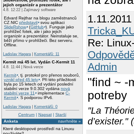
jejich organizér a prezentátor
4.8. 12:22 | Zajímavý software
1.11.2011
Edvard Rejthar na blogu zaměstnanců
CZ.NIC
představil
svou aplikaci
Tricka_K
SlideRshow
(
GitHub
). Funguje jako
prohlížeč fotek, ale i jako jejich
organizér a prezentátor. Neinstaluje se,
Re: Linux
běží přímo v prohlížeči. Bez serveru.
Offline.
Odpovědě
Ladislav Hagara
|
Komentářů: 11
Kermit má 45 let. Vydán C-Kermit 11
Admin
4.8. 11:44 | Nová verze
Kermit
, tj. protokol pro přenos souborů,
"find ~ -
vznikl před 45 lety
. Při této příležitosti
byla po 15 letech od vydání poslední
stabilní verze 9.0.302 vydána
nová
potreby
stabilní verze 11
implementace
C-
Kermit
. S podporou IPv6.
Ladislav Hagara
|
Komentářů: 0
"La Théori
Centrum
|
Napsat
|
Starší
d’exister."
Anketa
navrhněte »
Které desktopové prostředí na Linuxu
používáte?