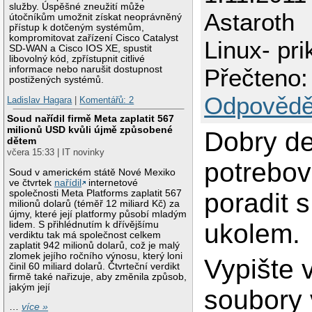
služby. Úspěšné zneužití může
Astaroth
útočníkům umožnit získat neoprávněný
přístup k dotčeným systémům,
kompromitovat zařízení Cisco Catalyst
Linux- pr
SD-WAN a Cisco IOS XE, spustit
libovolný kód, zpřístupnit citlivé
informace nebo narušit dostupnost
Přečteno:
postižených systémů.
Odpovědě
Ladislav Hagara
|
Komentářů: 2
Soud nařídil firmě Meta zaplatit 567
milionů USD kvůli újmě způsobené
Dobry de
dětem
včera 15:33 | IT novinky
potrebov
Soud v americkém státě Nové Mexiko
ve čtvrtek
nařídil
internetové
společnosti Meta Platforms zaplatit 567
poradit s
milionů dolarů (téměř 12 miliard Kč) za
újmy, které její platformy působí mladým
ukolem.
lidem. S přihlédnutím k dřívějšímu
verdiktu tak má společnost celkem
zaplatit 942 milionů dolarů, což je malý
zlomek jejího ročního výnosu, který loni
Vypište 
činil 60 miliard dolarů. Čtvrteční verdikt
firmě také nařizuje, aby změnila způsob,
jakým její
soubory 
…
více »