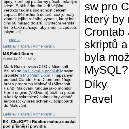
újmy, které její platformy působí mladým
sw pro C
lidem. S přihlédnutím k dřívějšímu
verdiktu tak má společnost celkem
zaplatit 942 milionů dolarů, což je malý
který by 
zlomek jejího ročního výnosu, který loni
činil 60 miliard dolarů. Čtvrteční verdikt
firmě také nařizuje, aby změnila způsob,
Crontab 
jakým její
…
více »
skriptů a
Ladislav Hagara
|
Komentářů: 8
byla mo
MS Paint Doom
včera 12:44 | Humor
MySQL?
Mark Russinovich (CTO v Microsoft
Azure) se
na LinkedIn pochlubil
svým
projektem
MS Paint Doom
napsaným
pomocí Claude. Hru Doom umožňuje
Díky
hrát v programu Malování (Microsoft
Paint). Malování funguje jako monitor.
Herní engine (ViZDoom) běží na pozadí
Pavel
a každý vykreslený snímek hry vkládá
automaticky přes schránku (clipboard)
do Malování.
Ladislav Hagara
|
Komentářů: 2
EK: ChatGPT i Roblox mohou spadat
pod přísnější pravidla