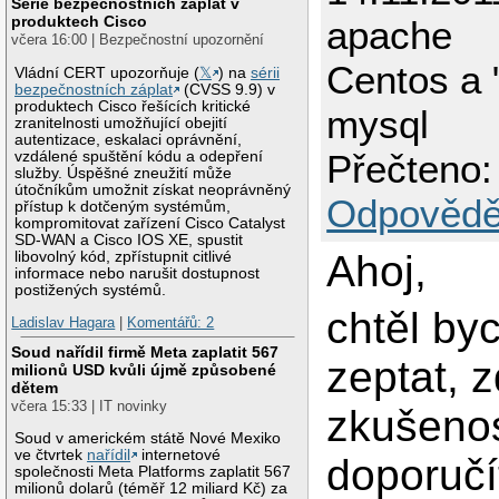
Série bezpečnostních záplat v
produktech Cisco
apache
včera 16:00 | Bezpečnostní upozornění
Centos a 
Vládní CERT upozorňuje (
𝕏
) na
sérii
bezpečnostních záplat
(CVSS 9.9) v
produktech Cisco řešících kritické
mysql
zranitelnosti umožňující obejití
autentizace, eskalaci oprávnění,
Přečteno:
vzdálené spuštění kódu a odepření
služby. Úspěšné zneužití může
útočníkům umožnit získat neoprávněný
Odpovědě
přístup k dotčeným systémům,
kompromitovat zařízení Cisco Catalyst
SD-WAN a Cisco IOS XE, spustit
Ahoj,
libovolný kód, zpřístupnit citlivé
informace nebo narušit dostupnost
postižených systémů.
chtěl by
Ladislav Hagara
|
Komentářů: 2
Soud nařídil firmě Meta zaplatit 567
zeptat, 
milionů USD kvůli újmě způsobené
dětem
včera 15:33 | IT novinky
zkušenos
Soud v americkém státě Nové Mexiko
ve čtvrtek
nařídil
internetové
doporučí
společnosti Meta Platforms zaplatit 567
milionů dolarů (téměř 12 miliard Kč) za