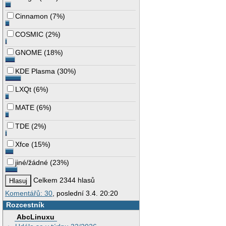
Cinnamon
(
7%
)
COSMIC
(
2%
)
GNOME
(
18%
)
KDE Plasma
(
30%
)
LXQt
(
6%
)
MATE
(
6%
)
TDE
(
2%
)
Xfce
(
15%
)
jiné/žádné
(
23%
)
Celkem 2344 hlasů
Komentářů: 30
, poslední 3.4. 20:20
Rozcestník
AbcLinuxu