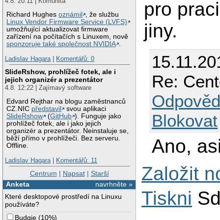
4.8. 20:11 | Komunita
pro pra
Richard Hughes
oznámil
, že službu
Linux Vendor Firmware Service (LVFS)
jiny.
umožňující aktualizovat firmware
zařízení na počítačích s Linuxem, nově
sponzoruje také společnost NVIDIA
.
15.11.20
Ladislav Hagara
|
Komentářů: 0
SlideRshow, prohlížeč fotek, ale i
Re: Cent
jejich organizér a prezentátor
4.8. 12:22 | Zajímavý software
Odpověd
Edvard Rejthar na blogu zaměstnanců
CZ.NIC
představil
svou aplikaci
Blokovat
SlideRshow
(
GitHub
). Funguje jako
prohlížeč fotek, ale i jako jejich
organizér a prezentátor. Neinstaluje se,
běží přímo v prohlížeči. Bez serveru.
Ano, as
Offline.
Ladislav Hagara
|
Komentářů: 11
Založit 
Centrum
|
Napsat
|
Starší
Anketa
navrhněte »
Tiskni
Sd
Které desktopové prostředí na Linuxu
používáte?
Budgie
(
10%
)