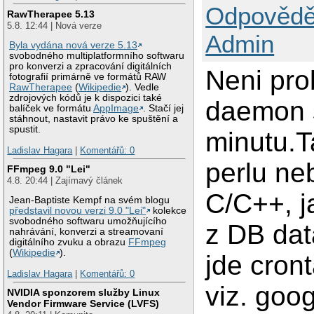
Odpovědě
RawTherapee 5.13
5.8. 12:44 | Nová verze
Admin
Byla vydána nová verze 5.13
svobodného multiplatformního softwaru
pro konverzi a zpracování digitálních
Neni pro
fotografií primárně ve formátů RAW
RawTherapee
(
Wikipedie
). Vedle
zdrojových kódů je k dispozici také
daemon s
balíček ve formátu
AppImage
. Stačí jej
stáhnout, nastavit právo ke spuštění a
spustit.
minutu.T
Ladislav Hagara
|
Komentářů: 0
perlu ne
FFmpeg 9.0 "Lei"
4.8. 20:44 | Zajímavý článek
C/C++, ja
Jean-Baptiste Kempf na svém blogu
představil novou verzi 9.0 "Lei"
kolekce
svobodného softwaru umožňujícího
z DB dat
nahrávání, konverzi a streamovaní
digitálního zvuku a obrazu
FFmpeg
(
Wikipedie
).
jde cron
Ladislav Hagara
|
Komentářů: 0
viz. goog
NVIDIA sponzorem služby Linux
Vendor Firmware Service (LVFS)