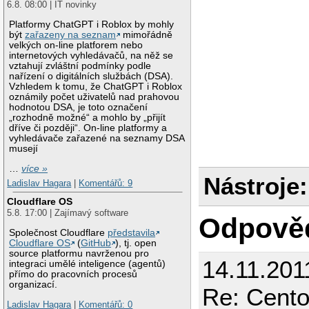
6.8. 08:00 | IT novinky
Platformy ChatGPT i Roblox by mohly
být
zařazeny na seznam
mimořádně
velkých on-line platforem nebo
internetových vyhledávačů, na něž se
vztahují zvláštní podmínky podle
nařízení o digitálních službách (DSA).
Vzhledem k tomu, že ChatGPT i Roblox
oznámily počet uživatelů nad prahovou
hodnotou DSA, je toto označení
„rozhodně možné“ a mohlo by „přijít
dříve či později“. On-line platformy a
vyhledávače zařazené na seznamy DSA
musejí
…
více »
Nástroje:
Ladislav Hagara
|
Komentářů: 9
Cloudflare OS
5.8. 17:00 | Zajímavý software
Odpově
Společnost Cloudflare
představila
Cloudflare OS
(
GitHub
), tj. open
source platformu navrženou pro
14.11.201
integraci umělé inteligence (agentů)
přímo do pracovních procesů
organizací.
Re: Cento
Ladislav Hagara
|
Komentářů: 0