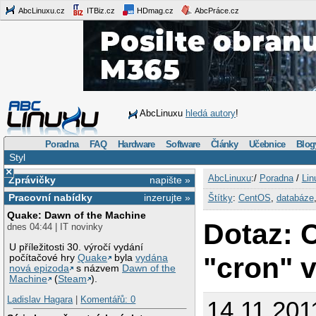
AbcLinuxu.cz
ITBiz.cz
HDmag.cz
AbcPráce.cz
AbcLinuxu
hledá autory
!
Poradna
FAQ
Hardware
Software
Články
Učebnice
Blog
Styl
×
AbcLinuxu
:/
Poradna
/
Lin
Zprávičky
napište »
Pracovní nabídky
inzerujte »
Štítky
:
CentOS
,
databáze
Quake: Dawn of the Machine
Dotaz: 
dnes 04:44 | IT novinky
U příležitosti 30. výročí vydání
"cron" 
počítačové hry
Quake
byla
vydána
nová epizoda
s názvem
Dawn of the
Machine
(
Steam
).
Ladislav Hagara
|
Komentářů: 0
14.11.201