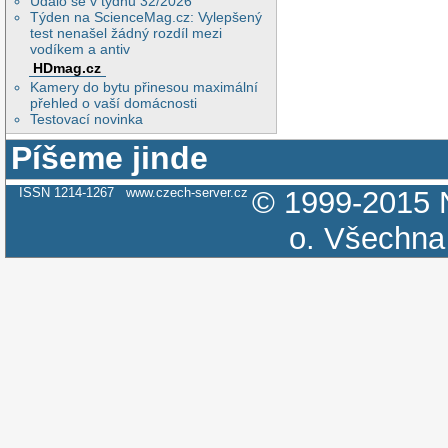
Událo se v týdnu 32/2026
Týden na ScienceMag.cz: Vylepšený
test nenašel žádný rozdíl mezi
vodíkem a antiv
HDmag.cz
Kamery do bytu přinesou maximální
přehled o vaší domácnosti
Testovací novinka
Píšeme jinde
ISSN 1214-1267
www.czech-server.cz
© 1999-2015
o.
Všechna 