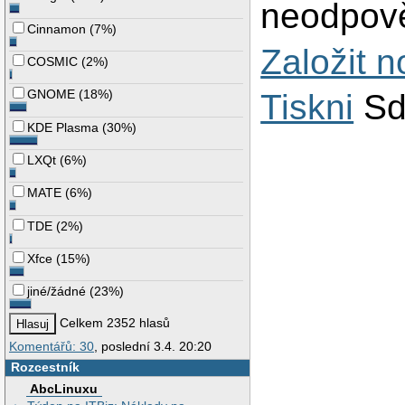
neodpově
Cinnamon
(
7%
)
Založit 
COSMIC
(
2%
)
GNOME
(
18%
)
Tiskni
Sd
KDE Plasma
(
30%
)
LXQt
(
6%
)
MATE
(
6%
)
TDE
(
2%
)
Xfce
(
15%
)
jiné/žádné
(
23%
)
Celkem 2352 hlasů
Komentářů: 30
, poslední 3.4. 20:20
Rozcestník
AbcLinuxu