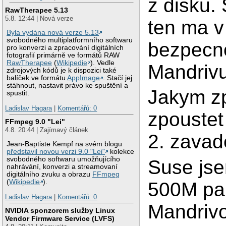
z disku.
RawTherapee 5.13
5.8. 12:44 | Nová verze
ten ma v
Byla vydána nová verze 5.13
svobodného multiplatformního softwaru
bezpecno
pro konverzi a zpracování digitálních
fotografií primárně ve formátů RAW
RawTherapee
(
Wikipedie
). Vedle
Mandrivu
zdrojových kódů je k dispozici také
balíček ve formátu
AppImage
. Stačí jej
stáhnout, nastavit právo ke spuštění a
Jakym zp
spustit.
Ladislav Hagara
|
Komentářů: 0
zpoustet
FFmpeg 9.0 "Lei"
4.8. 20:44 | Zajímavý článek
2. zavad
Jean-Baptiste Kempf na svém blogu
představil novou verzi 9.0 "Lei"
kolekce
svobodného softwaru umožňujícího
Suse jse
nahrávání, konverzi a streamovaní
digitálního zvuku a obrazu
FFmpeg
(
Wikipedie
).
500M pam
Ladislav Hagara
|
Komentářů: 0
Mandrivo
NVIDIA sponzorem služby Linux
Vendor Firmware Service (LVFS)