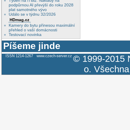
Týden na ITBiz: Náklady na
podpůrnou AI převýší do roku 2028
plat samotného vývo
Událo se v týdnu 32/2026
HDmag.cz
Kamery do bytu přinesou maximální
přehled o vaší domácnosti
Testovací novinka
Píšeme jinde
ISSN 1214-1267
www.czech-server.cz
© 1999-2015
o.
Všechna 