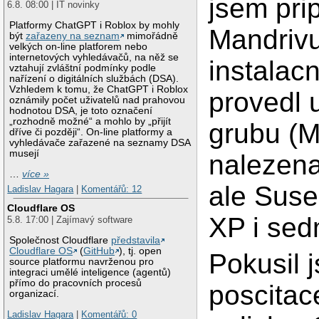
jsem prip
6.8. 08:00 | IT novinky
Platformy ChatGPT i Roblox by mohly
Mandriv
být
zařazeny na seznam
mimořádně
velkých on-line platforem nebo
internetových vyhledávačů, na něž se
instalac
vztahují zvláštní podmínky podle
nařízení o digitálních službách (DSA).
Vzhledem k tomu, že ChatGPT i Roblox
provedl 
oznámily počet uživatelů nad prahovou
hodnotou DSA, je toto označení
„rozhodně možné“ a mohlo by „přijít
grubu (M
dříve či později“. On-line platformy a
vyhledávače zařazené na seznamy DSA
musejí
nalezena
…
více »
ale Suse
Ladislav Hagara
|
Komentářů: 12
Cloudflare OS
XP i sed
5.8. 17:00 | Zajímavý software
Společnost Cloudflare
představila
Cloudflare OS
(
GitHub
), tj. open
Pokusil 
source platformu navrženou pro
integraci umělé inteligence (agentů)
přímo do pracovních procesů
poscitac
organizací.
Ladislav Hagara
|
Komentářů: 0