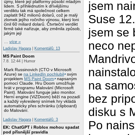
újmy, které její platformy působí mladým
jsem nai
lidem. S přihlédnutím k dřívějšímu
verdiktu tak má společnost celkem
Suse 12.
zaplatit 942 milionů dolarů, což je malý
zlomek jejího ročního výnosu, který loni
činil 60 miliard dolarů. Čtvrteční verdikt
jsem se 
firmě také nařizuje, aby změnila způsob,
jakým její
neco nep
…
více »
Ladislav Hagara
|
Komentářů: 13
Mandriv
MS Paint Doom
7.8. 12:44 | Humor
nainstalo
Mark Russinovich (CTO v Microsoft
Azure) se
na LinkedIn pochlubil
svým
projektem
MS Paint Doom
napsaným
na samos
pomocí Claude. Hru Doom umožňuje
hrát v programu Malování (Microsoft
Paint). Malování funguje jako monitor.
bez prip
Herní engine (ViZDoom) běží na pozadí
a každý vykreslený snímek hry vkládá
automaticky přes schránku (clipboard)
disku s 
do Malování.
Ladislav Hagara
|
Komentářů: 3
Po nains
EK: ChatGPT i Roblox mohou spadat
pod přísnější pravidla