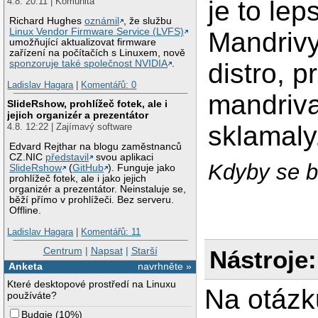
je to leps
4.8. 20:11 | Komunita
Richard Hughes
oznámil
, že službu
Linux Vendor Firmware Service (LVFS)
Mandrivy
umožňující aktualizovat firmware
zařízení na počítačích s Linuxem, nově
distro, 
sponzoruje také společnost NVIDIA
.
Ladislav Hagara
|
Komentářů: 0
mandriv
SlideRshow, prohlížeč fotek, ale i
jejich organizér a prezentátor
sklamaly
4.8. 12:22 | Zajímavý software
Edvard Rejthar na blogu zaměstnanců
CZ.NIC
představil
svou aplikaci
Kdyby se bř
SlideRshow
(
GitHub
). Funguje jako
prohlížeč fotek, ale i jako jejich
organizér a prezentátor. Neinstaluje se,
běží přímo v prohlížeči. Bez serveru.
Offline.
Ladislav Hagara
|
Komentářů: 11
Centrum
|
Napsat
|
Starší
Nástroje:
Anketa
navrhněte »
Které desktopové prostředí na Linuxu
Na otázk
používáte?
Budgie
(
10%
)