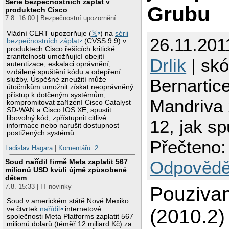
Série bezpečnostních záplat v
Grubu
produktech Cisco
7.8. 16:00 | Bezpečnostní upozornění
Vládní CERT upozorňuje (
𝕏
) na
sérii
26.11.201
bezpečnostních záplat
(CVSS 9.9) v
produktech Cisco řešících kritické
zranitelnosti umožňující obejití
Drlik
| skó
autentizace, eskalaci oprávnění,
vzdálené spuštění kódu a odepření
služby. Úspěšné zneužití může
Bernartic
útočníkům umožnit získat neoprávněný
přístup k dotčeným systémům,
Mandriva
kompromitovat zařízení Cisco Catalyst
SD-WAN a Cisco IOS XE, spustit
libovolný kód, zpřístupnit citlivé
12, jak sp
informace nebo narušit dostupnost
postižených systémů.
Přečteno:
Ladislav Hagara
|
Komentářů: 2
Soud nařídil firmě Meta zaplatit 567
Odpovědě
milionů USD kvůli újmě způsobené
dětem
7.8. 15:33 | IT novinky
Pouziva
Soud v americkém státě Nové Mexiko
ve čtvrtek
nařídil
internetové
(2010.2) 
společnosti Meta Platforms zaplatit 567
milionů dolarů (téměř 12 miliard Kč) za