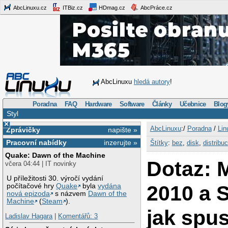
AbcLinuxu.cz
ITBiz.cz
HDmag.cz
AbcPráce.cz
AbcLinuxu
hledá autory
!
Poradna
FAQ
Hardware
Software
Články
Učebnice
Blog
Styl
×
AbcLinuxu
:/
Poradna
/
Lin
Zprávičky
napište »
Pracovní nabídky
inzerujte »
Štítky
:
bez
,
disk
,
distribu
Quake: Dawn of the Machine
Dotaz: 
včera 04:44 | IT novinky
U příležitosti 30. výročí vydání
2010 a 
počítačové hry
Quake
byla
vydána
nová epizoda
s názvem
Dawn of the
Machine
(
Steam
).
jak spus
Ladislav Hagara
|
Komentářů: 3