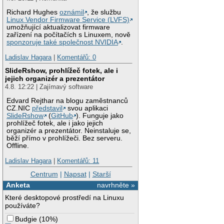
Richard Hughes
oznámil
, že službu
Linux Vendor Firmware Service (LVFS)
umožňující aktualizovat firmware
zařízení na počítačích s Linuxem, nově
sponzoruje také společnost NVIDIA
.
Ladislav Hagara
|
Komentářů: 0
SlideRshow, prohlížeč fotek, ale i
jejich organizér a prezentátor
4.8. 12:22 | Zajímavý software
Edvard Rejthar na blogu zaměstnanců
CZ.NIC
představil
svou aplikaci
SlideRshow
(
GitHub
). Funguje jako
prohlížeč fotek, ale i jako jejich
organizér a prezentátor. Neinstaluje se,
běží přímo v prohlížeči. Bez serveru.
Offline.
Ladislav Hagara
|
Komentářů: 11
Centrum
|
Napsat
|
Starší
Anketa
navrhněte »
Které desktopové prostředí na Linuxu
používáte?
Budgie
(
10%
)