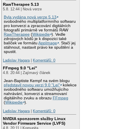
RawTherapee 5.13
5.8. 12:44 | Nová verze
Byla vydána nová verze 5.13
svobodného multiplatformního softwaru
pro konverzi a zpracování digitálních
fotografií primárně ve formátů RAW
RawTherapee
(
Wikipedie
). Vedle
zdrojových kódů je k dispozici také
balíček ve formátu
AppImage
. Stačí jej
stáhnout, nastavit právo ke spuštění a
spustit.
Ladislav Hagara
|
Komentářů: 0
FFmpeg 9.0 "Lei"
4.8. 20:44 | Zajímavý článek
Jean-Baptiste Kempf na svém blogu
představil novou verzi 9.0 "Lei"
kolekce
svobodného softwaru umožňujícího
nahrávání, konverzi a streamovaní
digitálního zvuku a obrazu
FFmpeg
(
Wikipedie
).
Ladislav Hagara
|
Komentářů: 0
NVIDIA sponzorem služby Linux
Vendor Firmware Service (LVFS)
4.8. 20:11 | Komunita