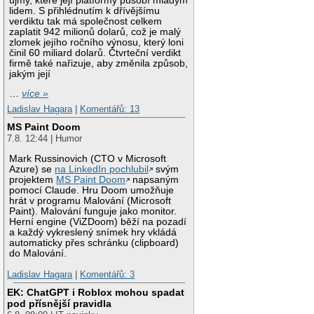
újmy, které její platformy působí mladým
lidem. S přihlédnutím k dřívějšímu
verdiktu tak má společnost celkem
zaplatit 942 milionů dolarů, což je malý
zlomek jejího ročního výnosu, který loni
činil 60 miliard dolarů. Čtvrteční verdikt
firmě také nařizuje, aby změnila způsob,
jakým její
…
více »
Ladislav Hagara
|
Komentářů: 13
MS Paint Doom
7.8. 12:44 | Humor
Mark Russinovich (CTO v Microsoft
Azure) se
na LinkedIn pochlubil
svým
projektem
MS Paint Doom
napsaným
pomocí Claude. Hru Doom umožňuje
hrát v programu Malování (Microsoft
Paint). Malování funguje jako monitor.
Herní engine (ViZDoom) běží na pozadí
a každý vykreslený snímek hry vkládá
automaticky přes schránku (clipboard)
do Malování.
Ladislav Hagara
|
Komentářů: 3
EK: ChatGPT i Roblox mohou spadat
pod přísnější pravidla