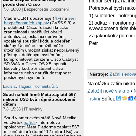
hledal jsem jiz na int
produktech Cisco
Potreboval bych nakon
7.8. 16:00 | Bezpečnostní upozornění
1) subfolder - potreb
Vládní CERT upozorňuje (
𝕏
) na
sérii
2) odkaz - monitoring
bezpečnostních záplat
(CVSS 9.9) v
produktech Cisco řešících kritické
www.domena.tld/subfol
zranitelnosti umožňující obejití
Za jakoukoliv pomoci 
autentizace, eskalaci oprávnění,
vzdálené spuštění kódu a odepření
Petr
služby. Úspěšné zneužití může
útočníkům umožnit získat neoprávněný
přístup k dotčeným systémům,
kompromitovat zařízení Cisco Catalyst
SD-WAN a Cisco IOS XE, spustit
libovolný kód, zpřístupnit citlivé
informace nebo narušit dostupnost
Nástroje:
Začni sledova
postižených systémů.
Na otázku zatím nikdo
Ladislav Hagara
|
Komentářů: 3
Založit nové vlákno
•
Soud nařídil firmě Meta zaplatit 567
Tiskni
Sdílej:
milionů USD kvůli újmě způsobené
dětem
7.8. 15:33 | IT novinky
Soud v americkém státě Nové Mexiko
ve čtvrtek
nařídil
internetové
společnosti Meta Platforms zaplatit 567
milionů dolarů (téměř 12 miliard Kč) za