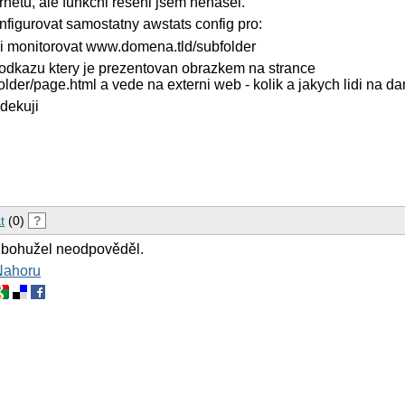
ernetu, ale funkcni reseni jsem nenasel.
figurovat samostatny awstats config pro:
uji monitorovat www.domena.tld/subfolder
 odkazu ktery je prezentovan obrazkem na strance
der/page.html a vede na externi web - kolik a jakych lidi na dan
dekuji
t
(0)
?
 bohužel neodpověděl.
Nahoru