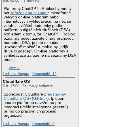
6.8. 08:00 | IT novinky
Platformy ChatGPT i Roblox by mohly
být
zařazeny na seznam
mimořádně
velkých on-line platforem nebo
internetových vyhledávačů, na něž se
vztahují zvláštní podmínky podle
nařízení o digitálních službách (DSA).
Vzhledem k tomu, že ChatGPT i Roblox
oznámily počet uživatelů nad prahovou
hodnotou DSA, je toto označení
„rozhodně možné“ a mohlo by „přijít
dříve či později“. On-line platformy a
vyhledávače zařazené na seznamy DSA
musejí
…
více »
Ladislav Hagara
|
Komentářů: 12
Cloudflare OS
5.8. 17:00 | Zajímavý software
Společnost Cloudflare
představila
Cloudflare OS
(
GitHub
), tj. open
source platformu navrženou pro
integraci umělé inteligence (agentů)
přímo do pracovních procesů
organizací.
Ladislav Hagara
|
Komentářů: 0