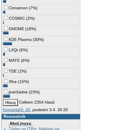
Cinnamon
(
7%
)
COSMIC
(
2%
)
GNOME
(
18%
)
KDE Plasma
(
30%
)
LXQt
(
6%
)
MATE
(
6%
)
TDE
(
2%
)
Xfce
(
15%
)
jiné/žádné
(
23%
)
Celkem 2354 hlasů
Komentářů: 30
, poslední 3.4. 20:20
Rozcestník
AbcLinuxu
Týden na ITBiz: Náklady na