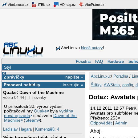
AbcLinuxu.cz
ITBiz.cz
HDmag.cz
AbcPráce.cz
AbcLinuxu
hledá autory
!
Poradna
FAQ
Hardware
Softw
Styl
×
AbcLinuxu
:/
Poradna
/
Lin
Zprávičky
napište »
Pracovní nabídky
inzerujte »
Štítky
:
AWStats
,
config
,
d
Quake: Dawn of the Machine
Dotaz: Awstats
včera 04:44 | IT novinky
U příležitosti 30. výročí vydání
14.12.2011 12:57 PetrK
počítačové hry
Quake
byla
vydána
Awstats pro subfolder n
nová epizoda
s názvem
Dawn of the
Přečteno: 253×
Machine
(
Steam
).
Odpovědět
|
Admin
Ladislav Hagara
|
Komentářů: 4
Ahoj,
Série bezpečnostních záplat v