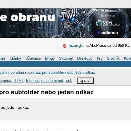
Inzerujte
na AbcPráce.cz od 950 Kč
are
Články
Učebnice
Blogy
Skupiny
Desktopy
Hry
Slovník
Kdo
uxová poradna
/
Awstats pro subfolder nebo jeden odkaz
oména
,
HTML
,
Internet
,
monitorování
,
web
Upravit
 pro subfolder nebo jeden odkaz
ebo jeden odkaz