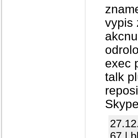
zname
vypis
akcnu 
odrol
exec p
talk p
reposi
Skype.
27.12
67 | 