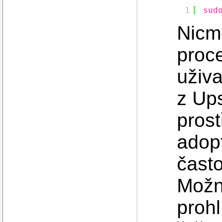
1
sud
Nicm
proc
uživ
z Ups
prost
adop
často
Možn
prohl