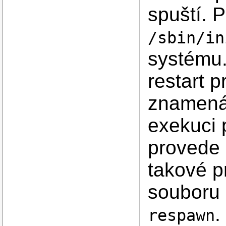
spuští. 
/sbin/in
systému
restart 
znamená
exekuci 
provede 
takové p
souboru
.
respawn