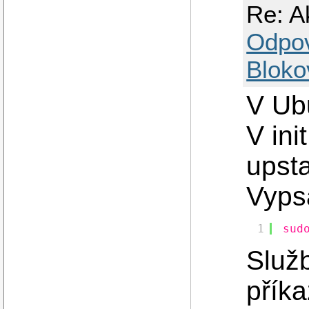
Re: A
Odpo
Bloko
V Ub
V ini
upsta
Vyps
1
sud
Služb
přík