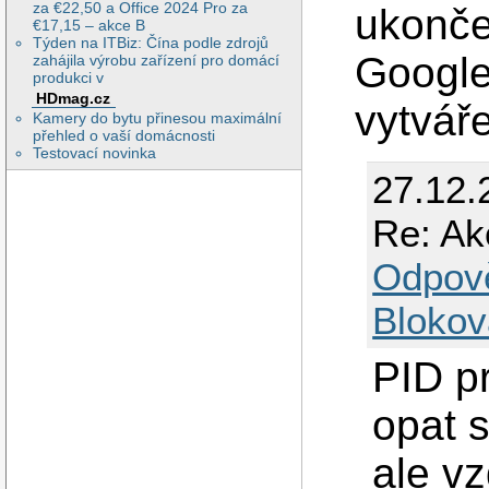
za €22,50 a Office 2024 Pro za
ukonče
€17,15 – akce B
Týden na ITBiz: Čína podle zdrojů
Google
zahájila výrobu zařízení pro domácí
produkci v
HDmag.cz
vytváře
Kamery do bytu přinesou maximální
přehled o vaší domácnosti
Testovací novinka
27.12.
Re: Ak
Odpov
Blokov
PID p
opat 
ale vz