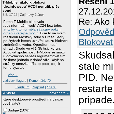
Řešení 
T-Mobile nikdo k blokaci
‚dezinfowebu‘ AC24 nenutil, píše
27.12.20
soud
3.8. 17:22 | Zajímavý článek
Re: Ako 
Firma T-Mobile blokovala
„dezinformační web“ AC24 bez toho,
Odpověd
aniž by k tomu měla závazný pokyn
orgánů veřejné moci
. Píše to ve svém
rozsudku Městský soud v Praze, který
Blokovat
po čtyřech letech uzavřel kauzu blokace
zmíněného webu. Operátor musí
uhradit škodu ve výši 35 tisíc korun.
Skudsal 
Advokát společnosti T-Mobile se snažil i
u odvolacího senátu argumentovat tím,
že firma jednala v dobré víře, když na
stale m
stránky omezila přístup poté, co ji k
tomu vyzvalo
PID. Ne
…
více »
Ladislav Hagara
|
Komentářů: 70
restart
Centrum
|
Napsat
|
Starší
Anketa
navrhněte »
pripade
Které desktopové prostředí na Linuxu
používáte?
Budgie
(
10%
)