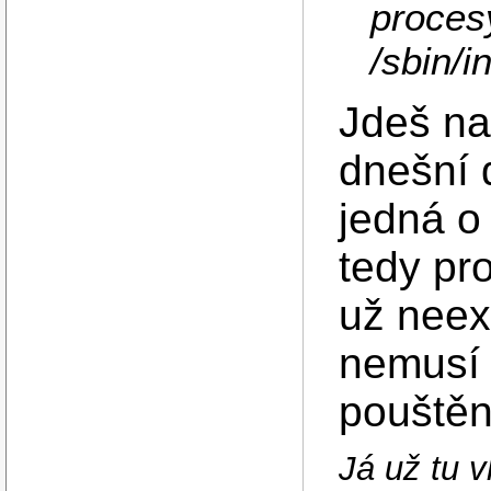
proces
/sbin/i
Jdeš na 
dnešní 
jedná o
tedy pr
už neexi
nemusí 
pouštěn
Já už tu 