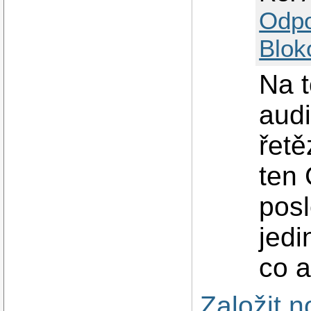
Odp
Blok
Na t
audi
řetě
ten 
posl
jedi
co a
Založit 