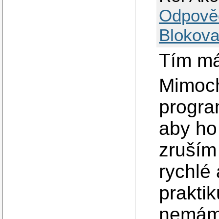
Odpově
Blokova
Tím má
Mimoch
progra
aby ho
zruším
rychlé 
praktik
nemám 