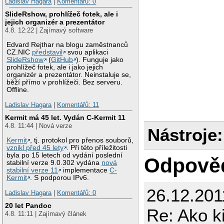
Ladislav Hagara
|
Komentářů: 0
SlideRshow, prohlížeč fotek, ale i
jejich organizér a prezentátor
4.8. 12:22 | Zajímavý software
Edvard Rejthar na blogu zaměstnanců
CZ.NIC
představil
svou aplikaci
SlideRshow
(
GitHub
). Funguje jako
prohlížeč fotek, ale i jako jejich
organizér a prezentátor. Neinstaluje se,
běží přímo v prohlížeči. Bez serveru.
Offline.
Ladislav Hagara
|
Komentářů: 11
Kermit má 45 let. Vydán C-Kermit 11
4.8. 11:44 | Nová verze
Nástroje:
Kermit
, tj. protokol pro přenos souborů,
vznikl před 45 lety
. Při této příležitosti
byla po 15 letech od vydání poslední
Odpově
stabilní verze 9.0.302 vydána
nová
stabilní verze 11
implementace
C-
Kermit
. S podporou IPv6.
26.12.201
Ladislav Hagara
|
Komentářů: 0
20 let Pandoc
Re: Ako k
4.8. 11:11 | Zajímavý článek