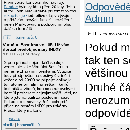
První verze konverzního nástroje
Odpovědě
Pandoc
byla vydána před 20 lety. Jeho
autor John MacFarlane při tomto výročí
Admin
rekapituluje
jednotlivé etapy vývoje
a přidávání nových funkcí – rozšíření
nejen Markdownu a podporu mnoha
dalších formátů.
kill -
JMÉNOSIGNÁLU
|🇵🇸
|
Komentářů: 0
Pokud mu
Virtuální Bastlírna vol. 65: Už vám
dorazil předobjednaný INDX?
4.8. 00:55 | Pozvánky
tak ten s
Srpen přinesl nejen další spalující
vedro, ale také Virtuální Bastlírnu s
většinou 
neméně žhavými novinkami. Využijte
tedy předpovědi na deštivý čtvrteční
večer a od 20:00 se připojte online k
Druhé čá
tomuto neformálnímu setkání kutilů,
techniků a vědců, kde se strahovskými
bastlíři proberete nejzajímavější věci, na
nerozumí
které jste narazili za poslední měsíc.
Pokud jde o novinky, řeč zcela jistě
přijde na systém INDX pro tiskárny
odpovídá
Průša, který na konci
…
více »
bkralik
|
Komentářů: 0