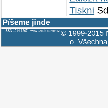
Tiskni
Sd
Píšeme jinde
ISSN 1214-1267
www.czech-server.cz
© 1999-2015
o.
Všechna 