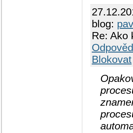
27.12.20
blog:
pav
Re: Ako 
Odpověd
Blokovat
Opakov
proces
znamená
proces
automat