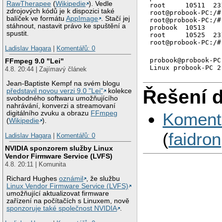
RawTherapee
(
Wikipedie
). Vedle
root     10511  23
zdrojových kódů je k dispozici také
root@probook-PC:/#
balíček ve formátu
AppImage
. Stačí jej
root@probook-PC:/#
stáhnout, nastavit právo ke spuštění a
probook  10513    
spustit.
root     10525  23
root@probook-PC:/#
Ladislav Hagara
|
Komentářů: 0
probook@probook-PC
FFmpeg 9.0 "Lei"
4.8. 20:44 | Zajímavý článek
Jean-Baptiste Kempf na svém blogu
Řešení 
představil novou verzi 9.0 "Lei"
kolekce
svobodného softwaru umožňujícího
nahrávání, konverzi a streamovaní
digitálního zvuku a obrazu
FFmpeg
Koment
(
Wikipedie
).
(
faidron
Ladislav Hagara
|
Komentářů: 0
NVIDIA sponzorem služby Linux
Vendor Firmware Service (LVFS)
4.8. 20:11 | Komunita
Richard Hughes
oznámil
, že službu
Linux Vendor Firmware Service (LVFS)
umožňující aktualizovat firmware
zařízení na počítačích s Linuxem, nově
sponzoruje také společnost NVIDIA
.