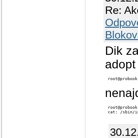
Re: Ak
Odpov
Blokov
Dik za
adopt
root@probook
nenaj
root@probook
cat: /sbin/i
30.12