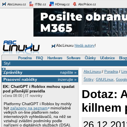
AbcLinuxu.cz
ITBiz.cz
HDmag.cz
AbcPráce.cz
AbcLinuxu
hledá autory
!
Poradna
FAQ
Hardware
Software
Články
Učebnice
Blog
Styl
×
AbcLinuxu
:/
Poradna
/
Lin
Zprávičky
napište »
Pracovní nabídky
inzerujte »
Štítky
:
GNU/Linux
,
Googl
EK: ChatGPT i Roblox mohou spadat
Dotaz: 
pod přísnější pravidla
včera 08:00 | IT novinky
killnem
Platformy ChatGPT i Roblox by mohly
být
zařazeny na seznam
mimořádně
velkých on-line platforem nebo
internetových vyhledávačů, na něž se
vztahují zvláštní podmínky podle
26.12.201
nařízení o digitálních službách (DSA).