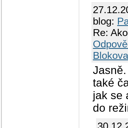
27.12.2
blog:
Pa
Re: Ako
Odpově
Blokova
Jasně.
také č
jak se
do rež
30.12.