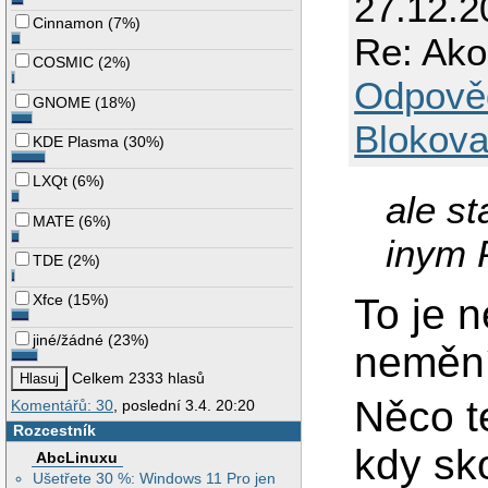
27.12.2
Cinnamon
(
7%
)
Re: Ako
COSMIC
(
2%
)
Odpově
GNOME
(
18%
)
Blokova
KDE Plasma
(
30%
)
LXQt
(
6%
)
ale st
MATE
(
6%
)
inym 
TDE
(
2%
)
To je 
Xfce
(
15%
)
jiné/žádné
(
23%
)
nemění
Celkem 2333 hlasů
Něco t
Komentářů: 30
, poslední 3.4. 20:20
Rozcestník
kdy sko
AbcLinuxu
Ušetřete 30 %: Windows 11 Pro jen