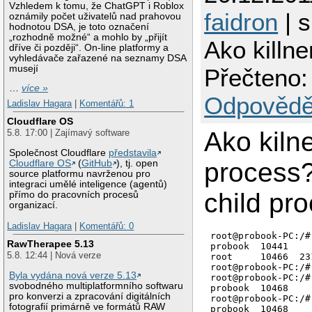
Vzhledem k tomu, že ChatGPT i Roblox
faidron
| s
oznámily počet uživatelů nad prahovou
hodnotou DSA, je toto označení
„rozhodně možné“ a mohlo by „přijít
Ako killn
dříve či později“. On-line platformy a
vyhledávače zařazené na seznamy DSA
musejí
Přečteno:
…
více »
Odpovědě
Ladislav Hagara
|
Komentářů: 1
Cloudflare OS
Ako kiln
5.8. 17:00 | Zajímavý software
Společnost Cloudflare
představila
process?
Cloudflare OS
(
GitHub
), tj. open
source platformu navrženou pro
integraci umělé inteligence (agentů)
child pr
přímo do pracovních procesů
organizací.
Ladislav Hagara
|
Komentářů: 0
root@probook-PC:/#
RawTherapee 5.13
probook  10441    
5.8. 12:44 | Nová verze
root     10466  23
root@probook-PC:/#
Byla vydána nová verze 5.13
root@probook-PC:/#
svobodného multiplatformního softwaru
probook  10468    
pro konverzi a zpracování digitálních
root@probook-PC:/#
fotografií primárně ve formátů RAW
probook  10468    