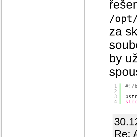
řešen
/opt
za sk
soub
by už
spouš
1
#!/
2
3
pst
4
sle
30.1
Re: 