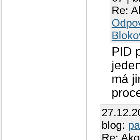
Re: A
Odpo
Bloko
PID 
jede
má ji
proc
27.12.2
blog:
pa
Re: Ako