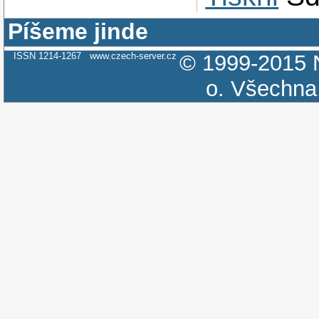
Píšeme jinde
ISSN 1214-1267
www.czech-server.cz
© 1999-2015
o.
Všechna 