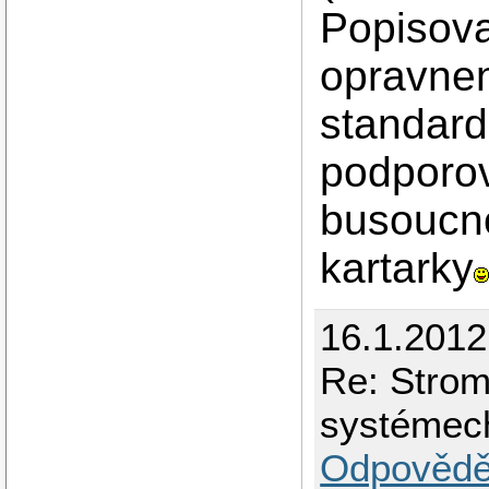
Popisova
opravnen
standard
podporov
busoucno
kartarky
16.1.2012
Re: Strom
systémec
Odpovědě