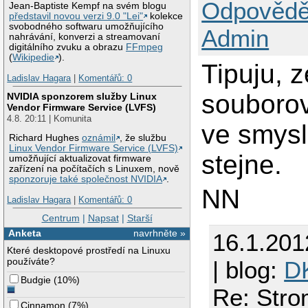
Odpovědě
Jean-Baptiste Kempf na svém blogu
představil novou verzi 9.0 "Lei"
kolekce
svobodného softwaru umožňujícího
Admin
nahrávání, konverzi a streamovaní
digitálního zvuku a obrazu
FFmpeg
(
Wikipedie
).
Tipuju, 
Ladislav Hagara
|
Komentářů: 0
souboro
NVIDIA sponzorem služby Linux
Vendor Firmware Service (LVFS)
4.8. 20:11 | Komunita
ve smysl
Richard Hughes
oznámil
, že službu
Linux Vendor Firmware Service (LVFS)
stejne.
umožňující aktualizovat firmware
zařízení na počítačích s Linuxem, nově
sponzoruje také společnost NVIDIA
.
NN
Ladislav Hagara
|
Komentářů: 0
Centrum
|
Napsat
|
Starší
Anketa
navrhněte »
16.1.201
Které desktopové prostředí na Linuxu
používáte?
| blog:
D
Budgie
(
10%
)
Re: Stro
Cinnamon
(
7%
)