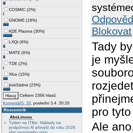
systéme
COSMIC
(
2%
)
Odpověd
GNOME
(
18%
)
Blokovat
KDE Plasma
(
30%
)
LXQt
(
6%
)
Tady by
MATE
(
6%
)
je myšl
TDE
(
2%
)
souboro
Xfce
(
15%
)
rozjede
jiné/žádné
(
23%
)
přinejm
Celkem 2356 hlasů
Komentářů: 30
, poslední 3.4. 20:20
pro tyt
Rozcestník
AbcLinuxu
Týden na ITBiz: Náklady na
Ale ano
podpůrnou AI převýší do roku 2028
plat samotného vývo