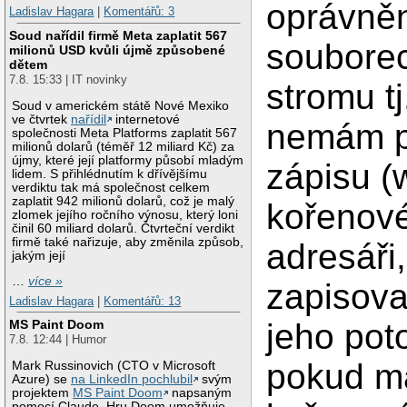
oprávně
Ladislav Hagara
|
Komentářů: 3
Soud nařídil firmě Meta zaplatit 567
souborec
milionů USD kvůli újmě způsobené
dětem
7.8. 15:33 | IT novinky
stromu tj
Soud v americkém státě Nové Mexiko
ve čtvrtek
nařídil
internetové
nemám p
společnosti Meta Platforms zaplatit 567
milionů dolarů (téměř 12 miliard Kč) za
újmy, které její platformy působí mladým
zápisu (
lidem. S přihlédnutím k dřívějšímu
verdiktu tak má společnost celkem
zaplatit 942 milionů dolarů, což je malý
kořenov
zlomek jejího ročního výnosu, který loni
činil 60 miliard dolarů. Čtvrteční verdikt
firmě také nařizuje, aby změnila způsob,
adresáři
jakým její
…
více »
zapisova
Ladislav Hagara
|
Komentářů: 13
jeho pot
MS Paint Doom
7.8. 12:44 | Humor
pokud m
Mark Russinovich (CTO v Microsoft
Azure) se
na LinkedIn pochlubil
svým
projektem
MS Paint Doom
napsaným
pomocí Claude. Hru Doom umožňuje