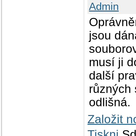
Admin
Oprávně
jsou dá
souborov
musí ji 
další pr
různých
odlišná.
Založit 
Tiskni
Sd