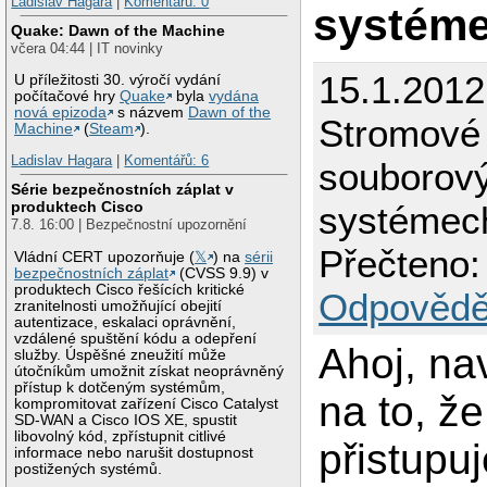
Ladislav Hagara
|
Komentářů: 0
systém
Quake: Dawn of the Machine
včera 04:44 | IT novinky
15.1.2012
U příležitosti 30. výročí vydání
počítačové hry
Quake
byla
vydána
nová epizoda
s názvem
Dawn of the
Stromové 
Machine
(
Steam
).
Ladislav Hagara
|
Komentářů: 6
souborov
Série bezpečnostních záplat v
produktech Cisco
systémec
7.8. 16:00 | Bezpečnostní upozornění
Přečteno:
Vládní CERT upozorňuje (
𝕏
) na
sérii
bezpečnostních záplat
(CVSS 9.9) v
produktech Cisco řešících kritické
Odpovědě
zranitelnosti umožňující obejití
autentizace, eskalaci oprávnění,
vzdálené spuštění kódu a odepření
Ahoj, na
služby. Úspěšné zneužití může
útočníkům umožnit získat neoprávněný
přístup k dotčeným systémům,
na to, že
kompromitovat zařízení Cisco Catalyst
SD-WAN a Cisco IOS XE, spustit
libovolný kód, zpřístupnit citlivé
přistupuj
informace nebo narušit dostupnost
postižených systémů.