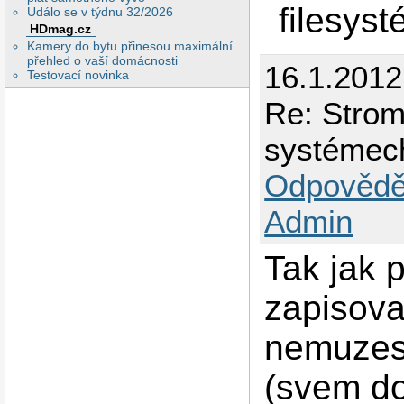
filesyst
Událo se v týdnu 32/2026
HDmag.cz
Kamery do bytu přinesou maximální
přehled o vaší domácnosti
16.1.2012
Testovací novinka
Re: Strom
systémec
Odpovědě
Admin
Tak jak p
zapisovat
nemuzes,
(svem d