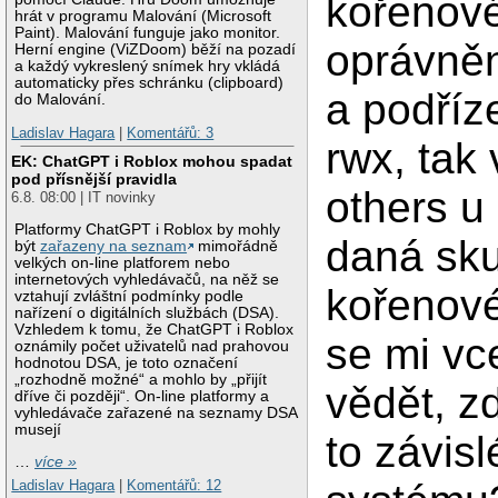
kořenov
hrát v programu Malování (Microsoft
Paint). Malování funguje jako monitor.
oprávněn
Herní engine (ViZDoom) běží na pozadí
a každý vykreslený snímek hry vkládá
automaticky přes schránku (clipboard)
a podříz
do Malování.
Ladislav Hagara
|
Komentářů: 3
rwx, tak
EK: ChatGPT i Roblox mohou spadat
pod přísnější pravidla
others u
6.8. 08:00 | IT novinky
Platformy ChatGPT i Roblox by mohly
daná sku
být
zařazeny na seznam
mimořádně
velkých on-line platforem nebo
internetových vyhledávačů, na něž se
kořenové
vztahují zvláštní podmínky podle
nařízení o digitálních službách (DSA).
Vzhledem k tomu, že ChatGPT i Roblox
se mi vc
oznámily počet uživatelů nad prahovou
hodnotou DSA, je toto označení
„rozhodně možné“ a mohlo by „přijít
vědět, z
dříve či později“. On-line platformy a
vyhledávače zařazené na seznamy DSA
musejí
to závis
…
více »
Ladislav Hagara
|
Komentářů: 12