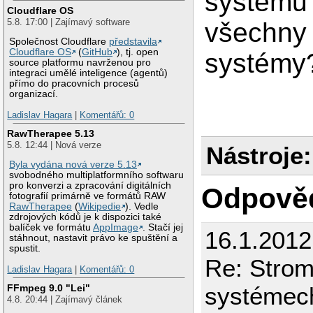
systému?
Cloudflare OS
5.8. 17:00 | Zajímavý software
všechny 
Společnost Cloudflare
představila
Cloudflare OS
(
GitHub
), tj. open
systémy
source platformu navrženou pro
integraci umělé inteligence (agentů)
přímo do pracovních procesů
organizací.
Ladislav Hagara
|
Komentářů: 0
RawTherapee 5.13
5.8. 12:44 | Nová verze
Nástroje:
Byla vydána nová verze 5.13
svobodného multiplatformního softwaru
pro konverzi a zpracování digitálních
Odpově
fotografií primárně ve formátů RAW
RawTherapee
(
Wikipedie
). Vedle
zdrojových kódů je k dispozici také
balíček ve formátu
AppImage
. Stačí jej
16.1.2012
stáhnout, nastavit právo ke spuštění a
spustit.
Re: Strom
Ladislav Hagara
|
Komentářů: 0
systémec
FFmpeg 9.0 "Lei"
4.8. 20:44 | Zajímavý článek