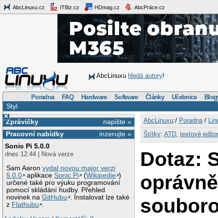
AbcLinuxu.cz
ITBiz.cz
HDmag.cz
AbcPráce.cz
AbcLinuxu
hledá autory
!
Poradna
FAQ
Hardware
Software
Články
Učebnice
Blog
Styl
×
AbcLinuxu
:/
Poradna
/
Lin
Zprávičky
napište »
Pracovní nabídky
inzerujte »
Štítky
:
ATD
,
textové edito
Sonic Pi 5.0.0
Dotaz: 
dnes 12:44 | Nová verze
Sam Aaron
vydal novou major verzi
oprávně
5.0.0
aplikace
Sonic Pi
(
Wikipedie
)
určené také pro výuku programování
pomocí skládání hudby. Přehled
novinek na
GitHubu
. Instalovat lze také
soubor
z
Flathubu
.