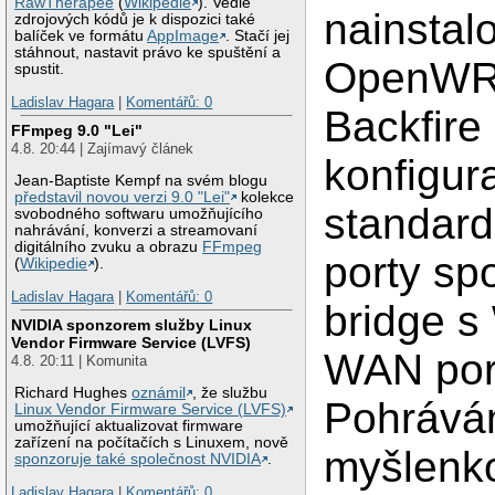
RawTherapee
(
Wikipedie
). Vedle
nainsta
zdrojových kódů je k dispozici také
balíček ve formátu
AppImage
. Stačí jej
stáhnout, nastavit právo ke spuštění a
OpenWR
spustit.
Ladislav Hagara
|
Komentářů: 0
Backfire 
FFmpeg 9.0 "Lei"
4.8. 20:44 | Zajímavý článek
konfigu
Jean-Baptiste Kempf na svém blogu
představil novou verzi 9.0 "Lei"
kolekce
standard
svobodného softwaru umožňujícího
nahrávání, konverzi a streamovaní
digitálního zvuku a obrazu
FFmpeg
porty sp
(
Wikipedie
).
Ladislav Hagara
|
Komentářů: 0
bridge s
NVIDIA sponzorem služby Linux
Vendor Firmware Service (LVFS)
WAN por
4.8. 20:11 | Komunita
Richard Hughes
oznámil
, že službu
Pohrávám
Linux Vendor Firmware Service (LVFS)
umožňující aktualizovat firmware
zařízení na počítačích s Linuxem, nově
myšlenko
sponzoruje také společnost NVIDIA
.
Ladislav Hagara
|
Komentářů: 0