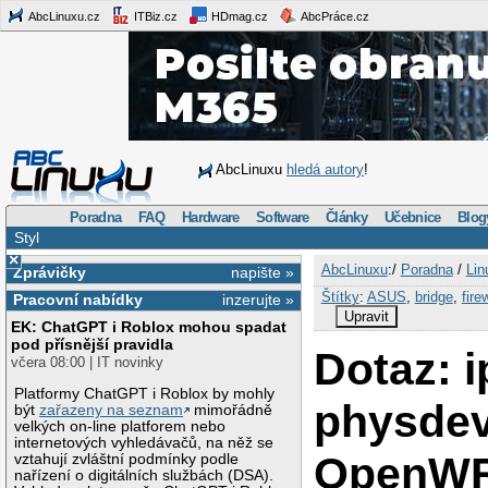
AbcLinuxu.cz
ITBiz.cz
HDmag.cz
AbcPráce.cz
AbcLinuxu
hledá autory
!
Poradna
FAQ
Hardware
Software
Články
Učebnice
Blog
Styl
×
AbcLinuxu
:/
Poradna
/
Lin
Zprávičky
napište »
Štítky
:
ASUS
,
bridge
,
fire
Pracovní nabídky
inzerujte »
Upravit
EK: ChatGPT i Roblox mohou spadat
pod přísnější pravidla
Dotaz: i
včera 08:00 | IT novinky
Platformy ChatGPT i Roblox by mohly
physdev
být
zařazeny na seznam
mimořádně
velkých on-line platforem nebo
internetových vyhledávačů, na něž se
OpenWR
vztahují zvláštní podmínky podle
nařízení o digitálních službách (DSA).