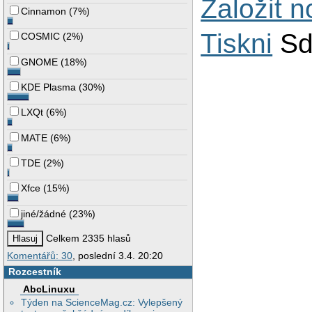
Založit 
Cinnamon
(
7%
)
Tiskni
Sd
COSMIC
(
2%
)
GNOME
(
18%
)
KDE Plasma
(
30%
)
LXQt
(
6%
)
MATE
(
6%
)
TDE
(
2%
)
Xfce
(
15%
)
jiné/žádné
(
23%
)
Celkem 2335 hlasů
Komentářů: 30
, poslední 3.4. 20:20
Rozcestník
AbcLinuxu
Týden na ScienceMag.cz: Vylepšený