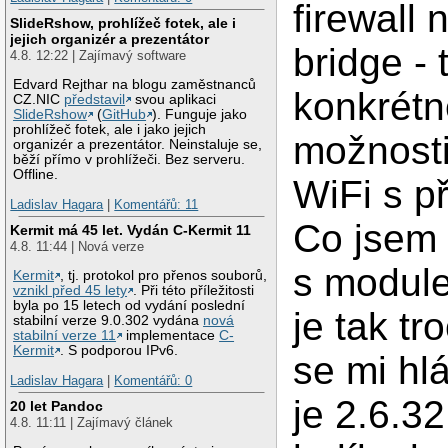
firewall 
SlideRshow, prohlížeč fotek, ale i
jejich organizér a prezentátor
bridge - 
4.8. 12:22 | Zajímavý software
Edvard Rejthar na blogu zaměstnanců
konkrétn
CZ.NIC
představil
svou aplikaci
SlideRshow
(
GitHub
). Funguje jako
prohlížeč fotek, ale i jako jejich
možnosti
organizér a prezentátor. Neinstaluje se,
běží přímo v prohlížeči. Bez serveru.
Offline.
WiFi s p
Ladislav Hagara
|
Komentářů: 11
Co jsem 
Kermit má 45 let. Vydán C-Kermit 11
4.8. 11:44 | Nová verze
s module
Kermit
, tj. protokol pro přenos souborů,
vznikl před 45 lety
. Při této příležitosti
byla po 15 letech od vydání poslední
je tak t
stabilní verze 9.0.302 vydána
nová
stabilní verze 11
implementace
C-
Kermit
. S podporou IPv6.
se mi hl
Ladislav Hagara
|
Komentářů: 0
je 2.6.3
20 let Pandoc
4.8. 11:11 | Zajímavý článek