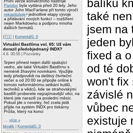
balíku km
První verze konverzního nástroje
Pandoc
byla vydána před 20 lety. Jeho
autor John MacFarlane při tomto výročí
také nen
rekapituluje
jednotlivé etapy vývoje
a přidávání nových funkcí – rozšíření
nejen Markdownu a podporu mnoha
jsem na t
dalších formátů.
|🇵🇸
|
Komentářů: 0
jeden by
Virtuální Bastlírna vol. 65: Už vám
dorazil předobjednaný INDX?
fixed a 
4.8. 00:55 | Pozvánky
Srpen přinesl nejen další spalující
od té do
vedro, ale také Virtuální Bastlírnu s
neméně žhavými novinkami. Využijte
tedy předpovědi na deštivý čtvrteční
won't fix
večer a od 20:00 se připojte online k
tomuto neformálnímu setkání kutilů,
techniků a vědců, kde se strahovskými
závislé n
bastlíři proberete nejzajímavější věci, na
které jste narazili za poslední měsíc.
Pokud jde o novinky, řeč zcela jistě
vůbec ne
přijde na systém INDX pro tiskárny
Průša, který na konci
existuje
…
více »
bkralik
|
Komentářů: 0