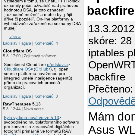
Vzhledem k tomu, že ChatGPT i Roblox
backfire
oznámily počet uživatelů nad prahovou
hodnotou DSA, je toto označení
„rozhodně možné“ a mohlo by „přijít
dříve či později“. On-line platformy a
vyhledávače zařazené na seznamy DSA
13.3.201
musejí
…
více »
skóre: 28
Ladislav Hagara
|
Komentářů: 4
iptables 
Cloudflare OS
5.8. 17:00 | Zajímavý software
OpenWRT
Společnost Cloudflare
představila
Cloudflare OS
(
GitHub
), tj. open
backfire
source platformu navrženou pro
integraci umělé inteligence (agentů)
přímo do pracovních procesů
Přečteno:
organizací.
Ladislav Hagara
|
Komentářů: 0
Odpovědě
RawTherapee 5.13
5.8. 12:44 | Nová verze
Mám dom
Byla vydána nová verze 5.13
svobodného multiplatformního softwaru
Asus WL
pro konverzi a zpracování digitálních
fotografií primárně ve formátů RAW