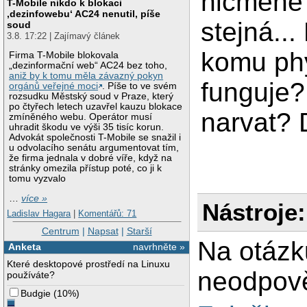
nicméně
T-Mobile nikdo k blokaci
‚dezinfowebu‘ AC24 nenutil, píše
stejná..
soud
3.8. 17:22 | Zajímavý článek
komu ph
Firma T-Mobile blokovala
„dezinformační web“ AC24 bez toho,
aniž by k tomu měla závazný pokyn
funguje?
orgánů veřejné moci
. Píše to ve svém
rozsudku Městský soud v Praze, který
po čtyřech letech uzavřel kauzu blokace
narvat? 
zmíněného webu. Operátor musí
uhradit škodu ve výši 35 tisíc korun.
Advokát společnosti T-Mobile se snažil i
u odvolacího senátu argumentovat tím,
že firma jednala v dobré víře, když na
stránky omezila přístup poté, co ji k
tomu vyzvalo
…
více »
Nástroje:
Ladislav Hagara
|
Komentářů: 71
Centrum
|
Napsat
|
Starší
Na otázk
Anketa
navrhněte »
Které desktopové prostředí na Linuxu
neodpově
používáte?
Budgie
(
10%
)