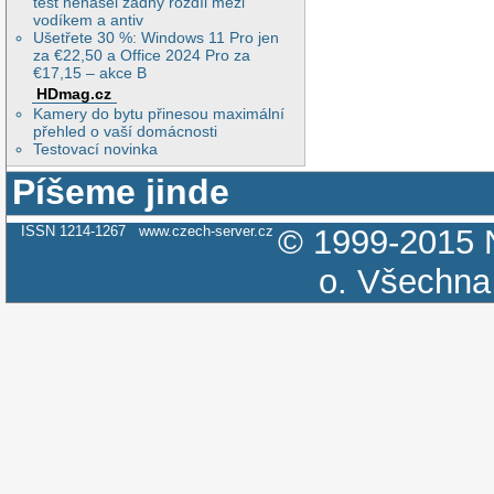
test nenašel žádný rozdíl mezi
vodíkem a antiv
Ušetřete 30 %: Windows 11 Pro jen
za €22,50 a Office 2024 Pro za
€17,15 – akce B
HDmag.cz
Kamery do bytu přinesou maximální
přehled o vaší domácnosti
Testovací novinka
Píšeme jinde
ISSN 1214-1267
www.czech-server.cz
© 1999-2015
o.
Všechna 