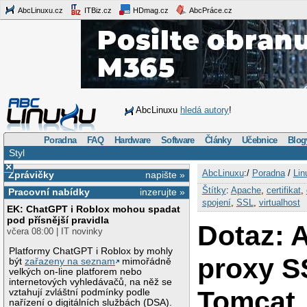
AbcLinuxu.cz
ITBiz.cz
HDmag.cz
AbcPráce.cz
AbcLinuxu
hledá autory
!
Poradna
FAQ
Hardware
Software
Články
Učebnice
Blog
Styl
×
AbcLinuxu
:/
Poradna
/
Lin
Zprávičky
napište »
Štítky
:
Apache
,
certifikat
,
Pracovní nabídky
inzerujte »
spojení
,
SSL
,
virtualhost
EK: ChatGPT i Roblox mohou spadat
pod přísnější pravidla
Dotaz: 
včera 08:00 | IT novinky
Platformy ChatGPT i Roblox by mohly
proxy S
být
zařazeny na seznam
mimořádně
velkých on-line platforem nebo
internetových vyhledávačů, na něž se
Tomcat,
vztahují zvláštní podmínky podle
nařízení o digitálních službách (DSA).