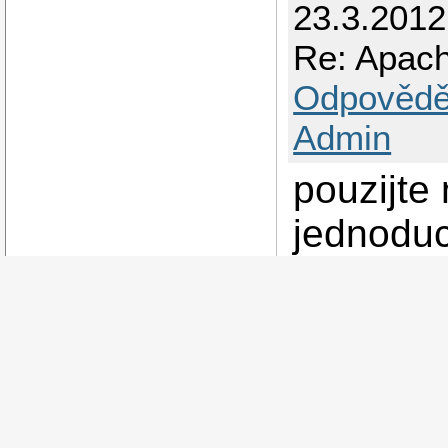
23.3.2012
Re: Apac
Odpovědě
Admin
pouzijte
jednoduc
proti ddo
24.3.201
40 | blog
Re: Apac