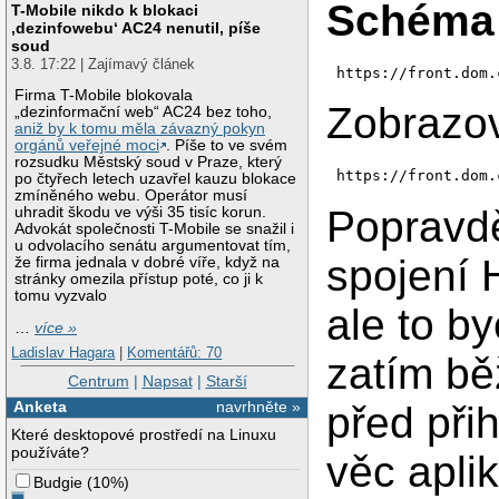
Schéma
T-Mobile nikdo k blokaci
‚dezinfowebu‘ AC24 nenutil, píše
soud
3.8. 17:22 | Zajímavý článek
https://front.dom.
Firma T-Mobile blokovala
Zobrazo
„dezinformační web“ AC24 bez toho,
aniž by k tomu měla závazný pokyn
orgánů veřejné moci
. Píše to ve svém
rozsudku Městský soud v Praze, který
https://front.dom.
po čtyřech letech uzavřel kauzu blokace
zmíněného webu. Operátor musí
Popravdě
uhradit škodu ve výši 35 tisíc korun.
Advokát společnosti T-Mobile se snažil i
u odvolacího senátu argumentovat tím,
spojení 
že firma jednala v dobré víře, když na
stránky omezila přístup poté, co ji k
tomu vyzvalo
ale to by
…
více »
Ladislav Hagara
|
Komentářů: 70
zatím bě
Centrum
|
Napsat
|
Starší
Anketa
navrhněte »
před přih
Které desktopové prostředí na Linuxu
používáte?
věc apli
Budgie
(
10%
)