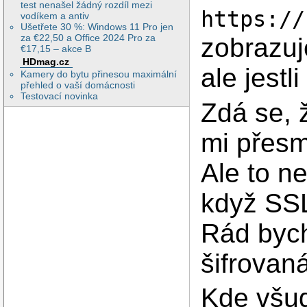
test nenašel žádný rozdíl mezi
        <Directory
https://
vodíkem a antiv
          Options 
Ušetřete 30 %: Windows 11 Pro jen
          AllowOve
za €22,50 a Office 2024 Pro za
zobrazu
          Allow fr
€17,15 – akce B
          Order al
        </Directory
HDmag.cz
ale jestl
Kamery do bytu přinesou maximální
        CustomLog 
přehled o vaší domácnosti
</VirtualHost>

Testovací novinka
</IfDefine>

Zdá se, 
mi přesm
Ale to n
když SSL
Rád bych
šifrovaná
Kde všu