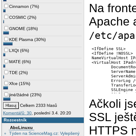
Na front
Cinnamon
(
7%
)
Apache a
COSMIC
(
2%
)
GNOME
(
18%
)
/etc/apa
KDE Plasma
(
30%
)
<IfDefine SSL>

LXQt
(
6%
)
<IfDefine !NOSSL>

NameVirtualHost IP
MATE
(
6%
)
<VirtualHost IPadr
        DocumentRo
        ServerName
TDE
(
2%
)
        ServerAdmi
        ErrorLog /
Xfce
(
15%
)
        TransferLo
        SSLEngine o
        SSLProtoco
jiné/žádné
(
23%
)
        SSLCipherS
Ačkoli j
        SSLCertifi
Celkem 2333 hlasů
        SSLCertifi
        SSLCertifi
Komentářů: 30
, poslední 3.4. 20:20
SSL ješt
        SSLCACerti
Rozcestník
HTTPS ne
        <Files ~ "
AbcLinuxu
            SSLOpt
Týden na ScienceMag.cz: Vylepšený
        </Files>
