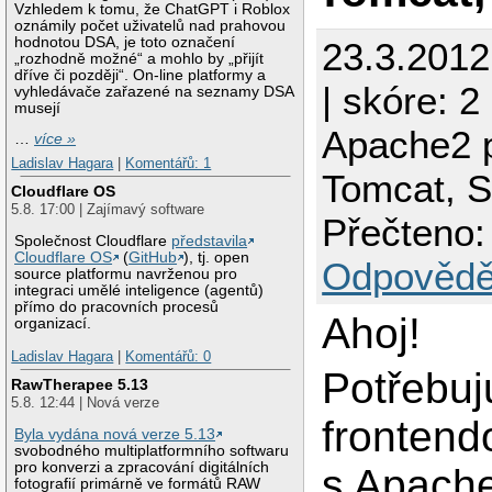
Vzhledem k tomu, že ChatGPT i Roblox
oznámily počet uživatelů nad prahovou
hodnotou DSA, je toto označení
23.3.201
„rozhodně možné“ a mohlo by „přijít
dříve či později“. On-line platformy a
| skóre: 2
vyhledávače zařazené na seznamy DSA
musejí
Apache2 
…
více »
Ladislav Hagara
|
Komentářů: 1
Tomcat, 
Cloudflare OS
5.8. 17:00 | Zajímavý software
Přečteno:
Společnost Cloudflare
představila
Cloudflare OS
(
GitHub
), tj. open
Odpovědě
source platformu navrženou pro
integraci umělé inteligence (agentů)
přímo do pracovních procesů
Ahoj!
organizací.
Ladislav Hagara
|
Komentářů: 0
Potřebuj
RawTherapee 5.13
5.8. 12:44 | Nová verze
frontend
Byla vydána nová verze 5.13
svobodného multiplatformního softwaru
pro konverzi a zpracování digitálních
s Apache
fotografií primárně ve formátů RAW