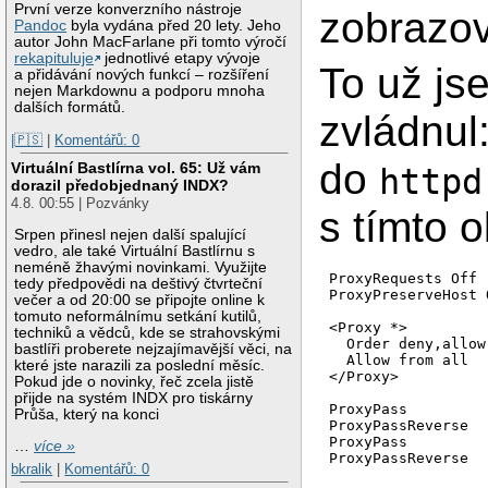
První verze konverzního nástroje
zobrazo
Pandoc
byla vydána před 20 lety. Jeho
autor John MacFarlane při tomto výročí
rekapituluje
jednotlivé etapy vývoje
To už js
a přidávání nových funkcí – rozšíření
nejen Markdownu a podporu mnoha
dalších formátů.
zvládnul
|🇵🇸
|
Komentářů: 0
do
Virtuální Bastlírna vol. 65: Už vám
httpd
dorazil předobjednaný INDX?
4.8. 00:55 | Pozvánky
s tímto
Srpen přinesl nejen další spalující
vedro, ale také Virtuální Bastlírnu s
neméně žhavými novinkami. Využijte
ProxyRequests Off

tedy předpovědi na deštivý čtvrteční
ProxyPreserveHost O
večer a od 20:00 se připojte online k
tomuto neformálnímu setkání kutilů,
<Proxy *>

techniků a vědců, kde se strahovskými
  Order deny,allow

bastlíři proberete nejzajímavější věci, na
  Allow from all

které jste narazili za poslední měsíc.
</Proxy>

Pokud jde o novinky, řeč zcela jistě
přijde na systém INDX pro tiskárny
ProxyPass         
Průša, který na konci
ProxyPassReverse  
ProxyPass         
…
více »
bkralik
|
Komentářů: 0