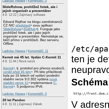
Ladislav Hagara
|
Komentářů: 0
SlideRshow, prohlížeč fotek, ale i
jejich organizér a prezentátor
4.8. 12:22 | Zajímavý software
Edvard Rejthar na blogu zaměstnanců
CZ.NIC
představil
svou aplikaci
SlideRshow
(
GitHub
). Funguje jako
prohlížeč fotek, ale i jako jejich
organizér a prezentátor. Neinstaluje se,
běží přímo v prohlížeči. Bez serveru.
Offline.
/etc/apa
Ladislav Hagara
|
Komentářů: 11
ten je de
Kermit má 45 let. Vydán C-Kermit 11
4.8. 11:44 | Nová verze
neupravo
Kermit
, tj. protokol pro přenos souborů,
vznikl před 45 lety
. Při této příležitosti
byla po 15 letech od vydání poslední
Schéma
stabilní verze 9.0.302 vydána
nová
stabilní verze 11
implementace
C-
Kermit
. S podporou IPv6.
http://front.dom.c
Ladislav Hagara
|
Komentářů: 0
20 let Pandoc
V adresn
4.8. 11:11 | Zajímavý článek