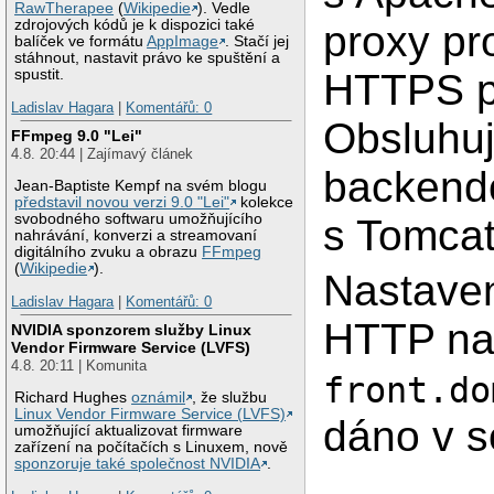
RawTherapee
(
Wikipedie
). Vedle
zdrojových kódů je k dispozici také
proxy pr
balíček ve formátu
AppImage
. Stačí jej
stáhnout, nastavit právo ke spuštění a
HTTPS p
spustit.
Ladislav Hagara
|
Komentářů: 0
Obsluhu
FFmpeg 9.0 "Lei"
4.8. 20:44 | Zajímavý článek
backend
Jean-Baptiste Kempf na svém blogu
představil novou verzi 9.0 "Lei"
kolekce
svobodného softwaru umožňujícího
s Tomcat
nahrávání, konverzi a streamovaní
digitálního zvuku a obrazu
FFmpeg
(
Wikipedie
).
Nastaven
Ladislav Hagara
|
Komentářů: 0
HTTP n
NVIDIA sponzorem služby Linux
Vendor Firmware Service (LVFS)
4.8. 20:11 | Komunita
front.do
Richard Hughes
oznámil
, že službu
Linux Vendor Firmware Service (LVFS)
dáno v 
umožňující aktualizovat firmware
zařízení na počítačích s Linuxem, nově
sponzoruje také společnost NVIDIA
.