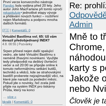
První verze konverzního nástroje
Re: prohl
Pandoc
byla vydána před 20 lety. Jeho
autor John MacFarlane při tomto výročí
Odpovědě
rekapituluje
jednotlivé etapy vývoje
a přidávání nových funkcí – rozšíření
nejen Markdownu a podporu mnoha
Admin
dalších formátů.
|🇵🇸
|
Komentářů: 0
Mně to t
Virtuální Bastlírna vol. 65: Už vám
dorazil předobjednaný INDX?
Chrome, 
4.8. 00:55 | Pozvánky
Srpen přinesl nejen další spalující
náhodou 
vedro, ale také Virtuální Bastlírnu s
neméně žhavými novinkami. Využijte
tedy předpovědi na deštivý čtvrteční
karty s 
večer a od 20:00 se připojte online k
tomuto neformálnímu setkání kutilů,
techniků a vědců, kde se strahovskými
Jakože o
bastlíři proberete nejzajímavější věci, na
které jste narazili za poslední měsíc.
Pokud jde o novinky, řeč zcela jistě
nebo Nvi
přijde na systém INDX pro tiskárny
Průša, který na konci
…
více »
Člověk je t
bkralik
|
Komentářů: 0