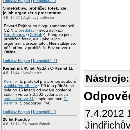
Ladislav Hagara
|
Komentářů: 0
SlideRshow, prohlížeč fotek, ale i
jejich organizér a prezentátor
4.8. 12:22 | Zajímavý software
Edvard Rejthar na blogu zaměstnanců
CZ.NIC
představil
svou aplikaci
SlideRshow
(
GitHub
). Funguje jako
prohlížeč fotek, ale i jako jejich
organizér a prezentátor. Neinstaluje se,
běží přímo v prohlížeči. Bez serveru.
Offline.
Ladislav Hagara
|
Komentářů: 11
Kermit má 45 let. Vydán C-Kermit 11
4.8. 11:44 | Nová verze
Nástroje:
Kermit
, tj. protokol pro přenos souborů,
vznikl před 45 lety
. Při této příležitosti
byla po 15 letech od vydání poslední
Odpově
stabilní verze 9.0.302 vydána
nová
stabilní verze 11
implementace
C-
Kermit
. S podporou IPv6.
7.4.2012 
Ladislav Hagara
|
Komentářů: 0
20 let Pandoc
Jindřichů
4.8. 11:11 | Zajímavý článek