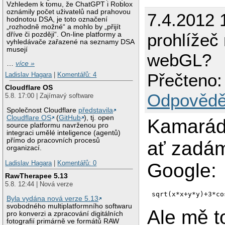
Vzhledem k tomu, že ChatGPT i Roblox
oznámily počet uživatelů nad prahovou
7.4.2012 
hodnotou DSA, je toto označení
„rozhodně možné“ a mohlo by „přijít
prohlížeč
dříve či později“. On-line platformy a
vyhledávače zařazené na seznamy DSA
musejí
webGL?
…
více »
Přečteno:
Ladislav Hagara
|
Komentářů: 4
Cloudflare OS
Odpovědě
5.8. 17:00 | Zajímavý software
Společnost Cloudflare
představila
Cloudflare OS
(
GitHub
), tj. open
Kamarád 
source platformu navrženou pro
integraci umělé inteligence (agentů)
přímo do pracovních procesů
ať zadá
organizací.
Ladislav Hagara
|
Komentářů: 0
Google:
RawTherapee 5.13
5.8. 12:44 | Nová verze
sqrt(x*x+y*y)+3*co
Byla vydána nová verze 5.13
svobodného multiplatformního softwaru
Ale mě t
pro konverzi a zpracování digitálních
fotografií primárně ve formátů RAW