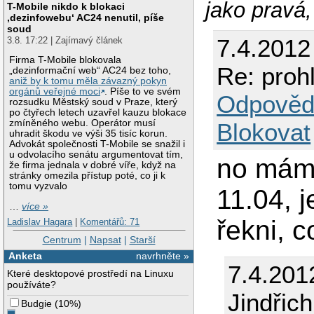
jako pravá
T-Mobile nikdo k blokaci
‚dezinfowebu‘ AC24 nenutil, píše
soud
7.4.2012
3.8. 17:22 | Zajímavý článek
Firma T-Mobile blokovala
Re: proh
„dezinformační web“ AC24 bez toho,
aniž by k tomu měla závazný pokyn
orgánů veřejné moci
. Píše to ve svém
Odpověd
rozsudku Městský soud v Praze, který
po čtyřech letech uzavřel kauzu blokace
zmíněného webu. Operátor musí
Blokovat
uhradit škodu ve výši 35 tisíc korun.
Advokát společnosti T-Mobile se snažil i
u odvolacího senátu argumentovat tím,
no mám 
že firma jednala v dobré víře, když na
stránky omezila přístup poté, co ji k
tomu vyzvalo
11.04, j
…
více »
řekni, c
Ladislav Hagara
|
Komentářů: 71
Centrum
|
Napsat
|
Starší
Anketa
navrhněte »
7.4.201
Které desktopové prostředí na Linuxu
používáte?
Jindřic
Budgie
(
10%
)