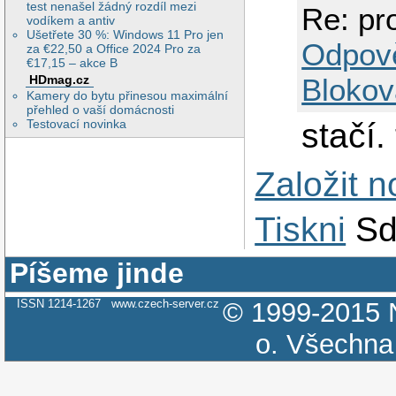
test nenašel žádný rozdíl mezi
Re: pr
vodíkem a antiv
Ušetřete 30 %: Windows 11 Pro jen
Odpov
za €22,50 a Office 2024 Pro za
€17,15 – akce B
HDmag.cz
Blokov
Kamery do bytu přinesou maximální
přehled o vaší domácnosti
stačí. 
Testovací novinka
Založit 
Tiskni
Sd
Píšeme jinde
ISSN 1214-1267
www.czech-server.cz
© 1999-2015
o.
Všechna 