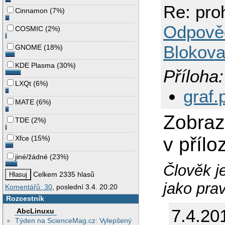
Re: pro
Cinnamon
(
7%
)
Odpově
COSMIC
(
2%
)
Blokova
GNOME
(
18%
)
KDE Plasma
(
30%
)
Příloha:
LXQt
(
6%
)
graf.
MATE
(
6%
)
Zobrazí
TDE
(
2%
)
v přílo
Xfce
(
15%
)
jiné/žádné
(
23%
)
Člověk j
Celkem 2335 hlasů
jako pra
Komentářů: 30
, poslední 3.4. 20:20
Rozcestník
7.4.20
AbcLinuxu
Týden na ScienceMag.cz: Vylepšený