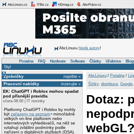
AbcLinuxu.cz
ITBiz.cz
HDmag.cz
AbcPráce.cz
AbcLinuxu
hledá autory
!
Poradna
FAQ
Hardware
Software
Články
Učebnice
Blog
Styl
×
AbcLinuxu
:/
Poradna
/
Lin
Zprávičky
napište »
Pracovní nabídky
inzerujte »
Štítky
:
distribuce
,
Google
EK: ChatGPT i Roblox mohou spadat
Dotaz: p
pod přísnější pravidla
včera 08:00 | IT novinky
nepodpr
Platformy ChatGPT i Roblox by mohly
být
zařazeny na seznam
mimořádně
velkých on-line platforem nebo
internetových vyhledávačů, na něž se
webGL
vztahují zvláštní podmínky podle
nařízení o digitálních službách (DSA).