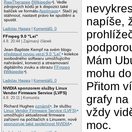
RawTherapee
(
Wikipedie
). Vedle
nevykresl
zdrojových kódů je k dispozici také
balíček ve formátu
AppImage
. Stačí jej
stáhnout, nastavit právo ke spuštění a
napíše, 
spustit.
Ladislav Hagara
|
Komentářů: 0
prohlíže
FFmpeg 9.0 "Lei"
4.8. 20:44 | Zajímavý článek
podporo
Jean-Baptiste Kempf na svém blogu
představil novou verzi 9.0 "Lei"
kolekce
Mám Ubun
svobodného softwaru umožňujícího
nahrávání, konverzi a streamovaní
digitálního zvuku a obrazu
FFmpeg
mohu doi
(
Wikipedie
).
Ladislav Hagara
|
Komentářů: 0
Přitom v
NVIDIA sponzorem služby Linux
Vendor Firmware Service (LVFS)
grafy na
4.8. 20:11 | Komunita
Richard Hughes
oznámil
, že službu
vždy vidě
Linux Vendor Firmware Service (LVFS)
umožňující aktualizovat firmware
zařízení na počítačích s Linuxem, nově
moc.
sponzoruje také společnost NVIDIA
.