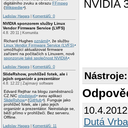
NVIDIA 
digitálního zvuku a obrazu
FFmpeg
(
Wikipedie
).
Ladislav Hagara
|
Komentářů: 0
NVIDIA sponzorem služby Linux
Vendor Firmware Service (LVFS)
4.8. 20:11 | Komunita
Richard Hughes
oznámil
, že službu
Linux Vendor Firmware Service (LVFS)
umožňující aktualizovat firmware
zařízení na počítačích s Linuxem, nově
sponzoruje také společnost NVIDIA
.
Ladislav Hagara
|
Komentářů: 0
Nástroje:
SlideRshow, prohlížeč fotek, ale i
jejich organizér a prezentátor
4.8. 12:22 | Zajímavý software
Odpově
Edvard Rejthar na blogu zaměstnanců
CZ.NIC
představil
svou aplikaci
SlideRshow
(
GitHub
). Funguje jako
prohlížeč fotek, ale i jako jejich
10.4.201
organizér a prezentátor. Neinstaluje se,
běží přímo v prohlížeči. Bez serveru.
Offline.
Dutá Vrba
Ladislav Hagara
|
Komentářů: 11