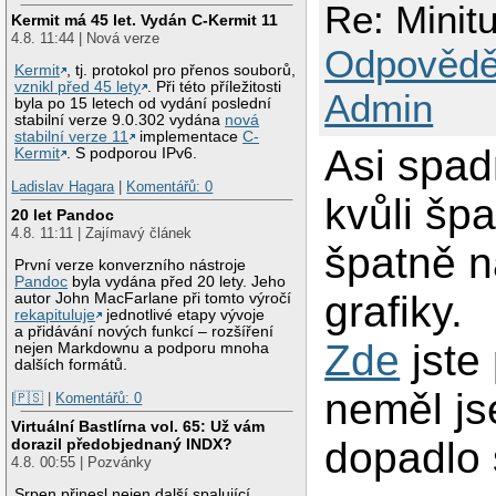
Re: Minit
Kermit má 45 let. Vydán C-Kermit 11
4.8. 11:44 | Nová verze
Odpovědě
Kermit
, tj. protokol pro přenos souborů,
vznikl před 45 lety
. Při této příležitosti
Admin
byla po 15 letech od vydání poslední
stabilní verze 9.0.302 vydána
nová
stabilní verze 11
implementace
C-
Asi spad
Kermit
. S podporou IPv6.
Ladislav Hagara
|
Komentářů: 0
kvůli šp
20 let Pandoc
4.8. 11:11 | Zajímavý článek
špatně 
První verze konverzního nástroje
Pandoc
byla vydána před 20 lety. Jeho
grafiky.
autor John MacFarlane při tomto výročí
rekapituluje
jednotlivé etapy vývoje
a přidávání nových funkcí – rozšíření
Zde
jste
nejen Markdownu a podporu mnoha
dalších formátů.
neměl js
|🇵🇸
|
Komentářů: 0
Virtuální Bastlírna vol. 65: Už vám
dopadlo 
dorazil předobjednaný INDX?
4.8. 00:55 | Pozvánky
Srpen přinesl nejen další spalující