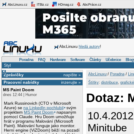
AbcLinuxu.cz
ITBiz.cz
HDmag.cz
AbcPráce.cz
AbcLinuxu
hledá autory
!
Poradna
FAQ
Hardware
Software
Články
Učebnice
Blog
Styl
×
AbcLinuxu
:/
Poradna
/
Lin
Zprávičky
napište »
Pracovní nabídky
inzerujte »
Štítky
:
distribuce
,
grafické
MS Paint Doom
Dotaz: 
dnes 12:44 | Humor
Mark Russinovich (CTO v Microsoft
Azure) se
na LinkedIn pochlubil
svým
10.4.201
projektem
MS Paint Doom
napsaným
pomocí Claude. Hru Doom umožňuje
hrát v programu Malování (Microsoft
Minitube
Paint). Malování funguje jako monitor.
Herní engine (ViZDoom) běží na pozadí