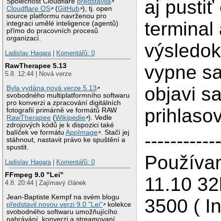
aj pustiť
Společnost Cloudflare
představila
Cloudflare OS
(
GitHub
), tj. open
source platformu navrženou pro
terminal 
integraci umělé inteligence (agentů)
přímo do pracovních procesů
organizací.
výsledok 
Ladislav Hagara
|
Komentářů: 0
vypne s
RawTherapee 5.13
5.8. 12:44 | Nová verze
objavi s
Byla vydána nová verze 5.13
svobodného multiplatformního softwaru
pro konverzi a zpracování digitálních
prihlaso
fotografií primárně ve formátů RAW
RawTherapee
(
Wikipedie
). Vedle
zdrojových kódů je k dispozici také
balíček ve formátu
AppImage
. Stačí jej
-----------
stáhnout, nastavit právo ke spuštění a
spustit.
Používa
Ladislav Hagara
|
Komentářů: 0
FFmpeg 9.0 "Lei"
11.10 32
4.8. 20:44 | Zajímavý článek
Jean-Baptiste Kempf na svém blogu
3500 ( In
představil novou verzi 9.0 "Lei"
kolekce
svobodného softwaru umožňujícího
nahrávání, konverzi a streamovaní