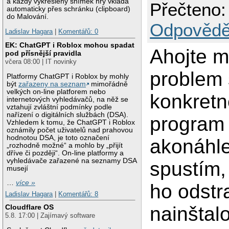
a každý vykreslený snímek hry vkládá
Přečteno:
automaticky přes schránku (clipboard)
do Malování.
Odpovědě
Ladislav Hagara
|
Komentářů: 0
EK: ChatGPT i Roblox mohou spadat
Ahojte m
pod přísnější pravidla
včera 08:00 | IT novinky
problem 
Platformy ChatGPT i Roblox by mohly
být
zařazeny na seznam
mimořádně
velkých on-line platforem nebo
konkretn
internetových vyhledávačů, na něž se
vztahují zvláštní podmínky podle
nařízení o digitálních službách (DSA).
program 
Vzhledem k tomu, že ChatGPT i Roblox
oznámily počet uživatelů nad prahovou
hodnotou DSA, je toto označení
akonáhl
„rozhodně možné“ a mohlo by „přijít
dříve či později“. On-line platformy a
vyhledávače zařazené na seznamy DSA
spustím,
musejí
…
více »
ho odstr
Ladislav Hagara
|
Komentářů: 8
nainštal
Cloudflare OS
5.8. 17:00 | Zajímavý software