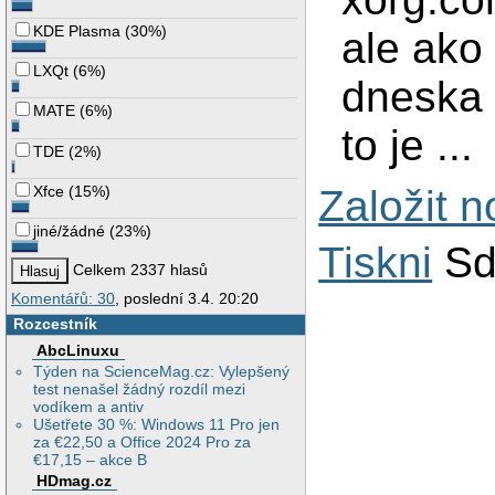
KDE Plasma
(
30%
)
ale ako
LXQt
(
6%
)
dneska 
MATE
(
6%
)
to je ...
TDE
(
2%
)
Xfce
(
15%
)
Založit 
jiné/žádné
(
23%
)
Tiskni
Sd
Celkem 2337 hlasů
Komentářů: 30
, poslední 3.4. 20:20
Rozcestník
AbcLinuxu
Týden na ScienceMag.cz: Vylepšený
test nenašel žádný rozdíl mezi
vodíkem a antiv
Ušetřete 30 %: Windows 11 Pro jen
za €22,50 a Office 2024 Pro za
€17,15 – akce B
HDmag.cz