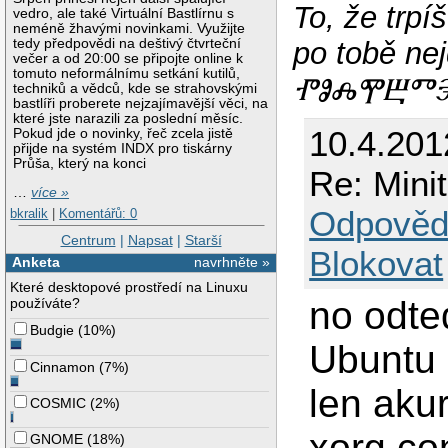
To, že trp
vedro, ale také Virtuální Bastlírnu s
neméně žhavými novinkami. Využijte
po tobě 
tedy předpovědi na deštivý čtvrteční
večer a od 20:00 se připojte online k
tomuto neformálnímu setkání kutilů,
ⰒⰑⰎⰉⰁⰕⰅ 
techniků a vědců, kde se strahovskými
bastlíři proberete nejzajímavější věci, na
které jste narazili za poslední měsíc.
10.4.201
Pokud jde o novinky, řeč zcela jistě
přijde na systém INDX pro tiskárny
Průša, který na konci
Re: Mini
…
více »
Odpověd
bkralik
|
Komentářů: 0
Centrum
|
Napsat
|
Starší
Blokovat
Anketa
navrhněte »
Které desktopové prostředí na Linuxu
no odte
používáte?
Budgie
(
10%
)
Ubuntu 
Cinnamon
(
7%
)
len aku
COSMIC
(
2%
)
xorg.co
GNOME
(
18%
)