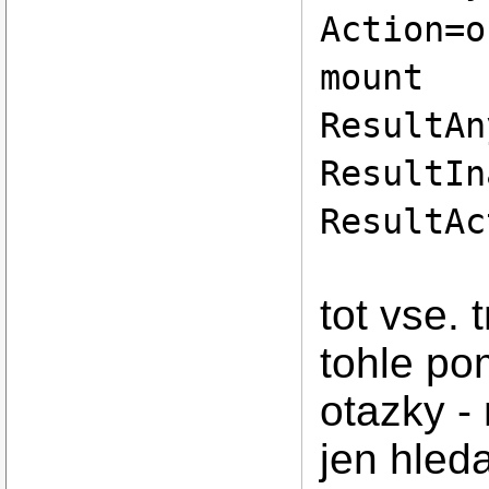
Action=o
mount
ResultAn
ResultIn
ResultAc
tot vse.
tohle po
otazky -
jen hled