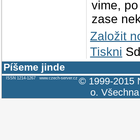
vime, po 
zase nek
Založit 
Tiskni
Sd
Píšeme jinde
ISSN 1214-1267
www.czech-server.cz
© 1999-2015
o.
Všechna 