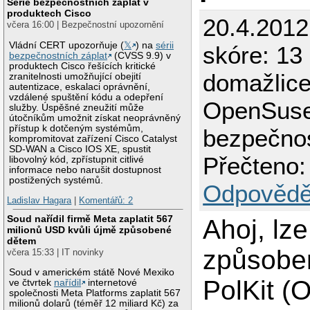
Série bezpečnostních záplat v
produktech Cisco
20.4.201
včera 16:00 | Bezpečnostní upozornění
Vládní CERT upozorňuje (
𝕏
) na
sérii
skóre: 13 
bezpečnostních záplat
(CVSS 9.9) v
produktech Cisco řešících kritické
domažlic
zranitelnosti umožňující obejití
autentizace, eskalaci oprávnění,
vzdálené spuštění kódu a odepření
OpenSuse
služby. Úspěšné zneužití může
útočníkům umožnit získat neoprávněný
přístup k dotčeným systémům,
bezpečnos
kompromitovat zařízení Cisco Catalyst
SD-WAN a Cisco IOS XE, spustit
Přečteno:
libovolný kód, zpřístupnit citlivé
informace nebo narušit dostupnost
postižených systémů.
Odpovědě
Ladislav Hagara
|
Komentářů: 2
Soud nařídil firmě Meta zaplatit 567
Ahoj, lz
milionů USD kvůli újmě způsobené
dětem
způsobe
včera 15:33 | IT novinky
Soud v americkém státě Nové Mexiko
PolKit 
ve čtvrtek
nařídil
internetové
společnosti Meta Platforms zaplatit 567
milionů dolarů (téměř 12 miliard Kč) za