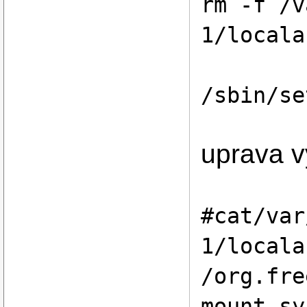
rm -f /v
1/locala
/sbin/se
uprava v
#cat/var
1/locala
/org.fre
mount-sy