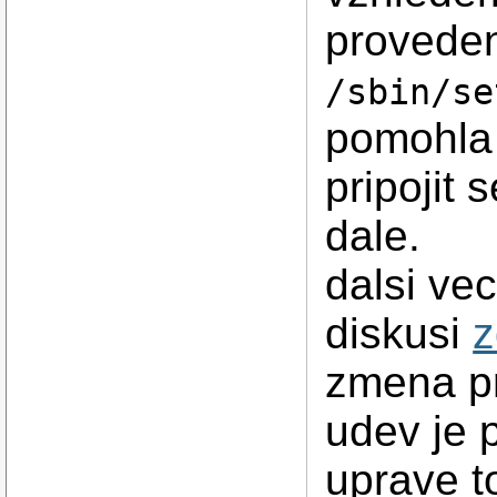
provede
/sbin/se
pomohla 
pripojit
dale.
dalsi vec
diskusi
z
zmena pr
udev je 
uprave t