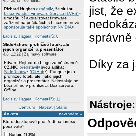
4.8. 20:11 | Komunita
jist, že 
Richard Hughes
oznámil
, že službu
Linux Vendor Firmware Service (LVFS)
umožňující aktualizovat firmware
nedokáza
zařízení na počítačích s Linuxem, nově
sponzoruje také společnost NVIDIA
.
správně 
Ladislav Hagara
|
Komentářů: 0
SlideRshow, prohlížeč fotek, ale i
jejich organizér a prezentátor
4.8. 12:22 | Zajímavý software
Díky za j
Edvard Rejthar na blogu zaměstnanců
CZ.NIC
představil
svou aplikaci
SlideRshow
(
GitHub
). Funguje jako
prohlížeč fotek, ale i jako jejich
organizér a prezentátor. Neinstaluje se,
běží přímo v prohlížeči. Bez serveru.
Offline.
Ladislav Hagara
|
Komentářů: 11
Nástroje:
Centrum
|
Napsat
|
Starší
Anketa
navrhněte »
Odpově
Které desktopové prostředí na Linuxu
používáte?
Budgie
(
10%
)