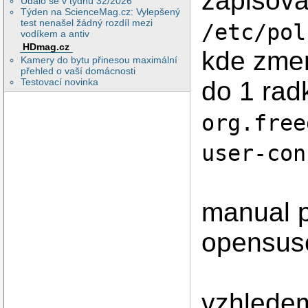
zapisova
Událo se v týdnu 32/2026
Týden na ScienceMag.cz: Vylepšený
test nenašel žádný rozdíl mezi
/etc/pol
vodíkem a antiv
HDmag.cz
kde zmen
Kamery do bytu přinesou maximální
přehled o vaší domácnosti
do 1 radk
Testovací novinka
org.free
user-con
manual p
opensus
vzhledem