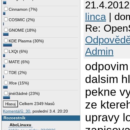
21.4.201
Cinnamon
(
7%
)
linca
| do
COSMIC
(
2%
)
Re: OpenS
GNOME
(
18%
)
Odpovědě
KDE Plasma
(
30%
)
Admin
LXQt
(
6%
)
MATE
(
6%
)
odpovim 
TDE
(
2%
)
dalsim h
Xfce
(
15%
)
pekne vy
jiné/žádné
(
23%
)
ze ktere
Celkem 2349 hlasů
Komentářů: 30
, poslední 3.4. 20:20
upravy lo
Rozcestník
AbcLinuxu