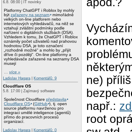
apod.?
6.8. 08:00 | IT novinky
Platformy ChatGPT i Roblox by mohly
být
zařazeny na seznam
mimořádně
velkých on-line platforem nebo
internetových vyhledávačů, na něž se
Vychází
vztahují zvláštní podmínky podle
nařízení o digitálních službách (DSA).
Vzhledem k tomu, že ChatGPT i Roblox
komento
oznámily počet uživatelů nad prahovou
hodnotou DSA, je toto označení
problému 
„rozhodně možné“ a mohlo by „přijít
dříve či později“. On-line platformy a
vyhledávače zařazené na seznamy DSA
některým
musejí
…
více »
ne) příl
Ladislav Hagara
|
Komentářů: 9
Cloudflare OS
bezpečnos
5.8. 17:00 | Zajímavý software
Společnost Cloudflare
představila
např.:
zd
Cloudflare OS
(
GitHub
), tj. open
source platformu navrženou pro
integraci umělé inteligence (agentů)
root opr
přímo do pracovních procesů
organizací.
sw atd.,
Ladislav Hagara
|
Komentářů: 0