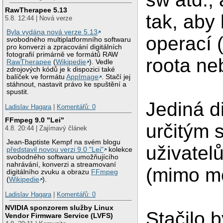
RawTherapee 5.13
tak, aby
5.8. 12:44 | Nová verze
Byla vydána nová verze 5.13
operací 
svobodného multiplatformního softwaru
pro konverzi a zpracování digitálních
fotografií primárně ve formátů RAW
roota ne
RawTherapee
(
Wikipedie
). Vedle
zdrojových kódů je k dispozici také
balíček ve formátu
AppImage
. Stačí jej
stáhnout, nastavit právo ke spuštění a
spustit.
Jediná d
Ladislav Hagara
|
Komentářů: 0
FFmpeg 9.0 "Lei"
určitým 
4.8. 20:44 | Zajímavý článek
Jean-Baptiste Kempf na svém blogu
uživatel
představil novou verzi 9.0 "Lei"
kolekce
svobodného softwaru umožňujícího
nahrávání, konverzi a streamovaní
(mimo m
digitálního zvuku a obrazu
FFmpeg
(
Wikipedie
).
Ladislav Hagara
|
Komentářů: 0
NVIDIA sponzorem služby Linux
Stačilo 
Vendor Firmware Service (LVFS)