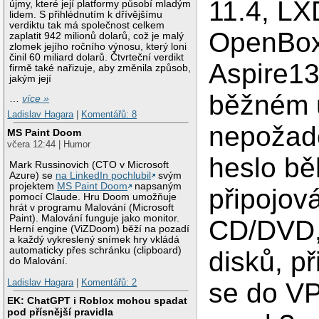
11.4, LX
újmy, které její platformy působí mladým
lidem. S přihlédnutím k dřívějšímu
verdiktu tak má společnost celkem
OpenBox
zaplatit 942 milionů dolarů, což je malý
zlomek jejího ročního výnosu, který loni
činil 60 miliard dolarů. Čtvrteční verdikt
Aspire13
firmě také nařizuje, aby změnila způsob,
jakým její
běžném u
…
více »
Ladislav Hagara
|
Komentářů: 8
nepožado
MS Paint Doom
včera 12:44 | Humor
heslo b
Mark Russinovich (CTO v Microsoft
Azure) se
na LinkedIn pochlubil
svým
projektem
MS Paint Doom
napsaným
připojov
pomocí Claude. Hru Doom umožňuje
hrát v programu Malování (Microsoft
Paint). Malování funguje jako monitor.
CD/DVD,
Herní engine (ViZDoom) běží na pozadí
a každý vykreslený snímek hry vkládá
automaticky přes schránku (clipboard)
disků, př
do Malování.
Ladislav Hagara
|
Komentářů: 2
se do VP
EK: ChatGPT i Roblox mohou spadat
pod přísnější pravidla