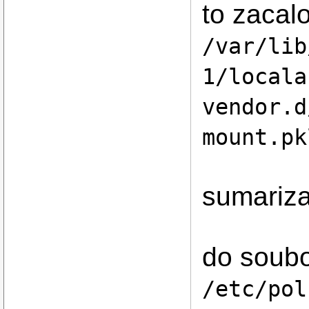
to zacal
/var/lib
1/locala
vendor.d
mount.pk
sumariz
do soub
/etc/pol