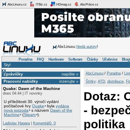
AbcLinuxu.cz
ITBiz.cz
HDmag.cz
AbcPráce.cz
AbcLinuxu
hledá autory
!
Poradna
FAQ
Hardware
Software
Články
Učebnice
Blog
Styl
×
AbcLinuxu
:/
Poradna
/
Lin
Zprávičky
napište »
Pracovní nabídky
inzerujte »
Štítky
:
ATD
,
distribuce
,
Fl
Quake: Dawn of the Machine
Dotaz: 
dnes 04:44 | IT novinky
U příležitosti 30. výročí vydání
- bezpe
počítačové hry
Quake
byla
vydána
nová epizoda
s názvem
Dawn of the
Machine
(
Steam
).
politika
Ladislav Hagara
|
Komentářů: 0