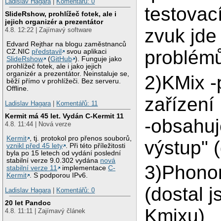
Ladislav Hagara
|
Komentářů: 0
testovac
SlideRshow, prohlížeč fotek, ale i
jejich organizér a prezentátor
zvuk jde
4.8. 12:22 | Zajímavý software
Edvard Rejthar na blogu zaměstnanců
problém
CZ.NIC
představil
svou aplikaci
SlideRshow
(
GitHub
). Funguje jako
prohlížeč fotek, ale i jako jejich
organizér a prezentátor. Neinstaluje se,
2)KMix -
běží přímo v prohlížeči. Bez serveru.
Offline.
zařízení
Ladislav Hagara
|
Komentářů: 11
Kermit má 45 let. Vydán C-Kermit 11
-obsahuj
4.8. 11:44 | Nová verze
Kermit
, tj. protokol pro přenos souborů,
výstup" 
vznikl před 45 lety
. Při této příležitosti
byla po 15 letech od vydání poslední
stabilní verze 9.0.302 vydána
nová
3)Phono
stabilní verze 11
implementace
C-
Kermit
. S podporou IPv6.
(dostal 
Ladislav Hagara
|
Komentářů: 0
20 let Pandoc
Kmixu)
4.8. 11:11 | Zajímavý článek