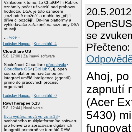
Vzhledem k tomu, že ChatGPT i Roblox
oznámily počet uživatelů nad prahovou
20.5.2012
hodnotou DSA, je toto označení
„rozhodně možné“ a mohlo by „přijít
OpenSUSE
dříve či později“. On-line platformy a
vyhledávače zařazené na seznamy DSA
musejí
se zvuke
…
více »
Přečteno:
Ladislav Hagara
|
Komentářů: 4
Cloudflare OS
Odpovědě
5.8. 17:00 | Zajímavý software
Společnost Cloudflare
představila
Cloudflare OS
(
GitHub
), tj. open
Ahoj, p
source platformu navrženou pro
integraci umělé inteligence (agentů)
přímo do pracovních procesů
zapnutí 
organizací.
Ladislav Hagara
|
Komentářů: 0
(Acer Ex
RawTherapee 5.13
5.8. 12:44 | Nová verze
5430) mi
Byla vydána nová verze 5.13
svobodného multiplatformního softwaru
fungovat
pro konverzi a zpracování digitálních
fotografií primárně ve formátů RAW