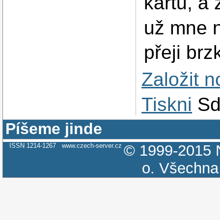
kartu, a
už mne n
přeji brz
Založit 
Tiskni
Sd
Píšeme jinde
ISSN 1214-1267
www.czech-server.cz
© 1999-2015
o.
Všechna 