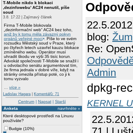
T-Mobile nikdo k blokaci
Odpově
‚dezinfowebu‘ AC24 nenutil, píše
soud
3.8. 17:22 | Zajímavý článek
22.5.201
Firma T-Mobile blokovala
„dezinformační web“ AC24 bez toho,
blog:
Žum
aniž by k tomu měla závazný pokyn
orgánů veřejné moci
. Píše to ve svém
rozsudku Městský soud v Praze, který
Re: Open
po čtyřech letech uzavřel kauzu blokace
zmíněného webu. Operátor musí
uhradit škodu ve výši 35 tisíc korun.
Odpovědě
Advokát společnosti T-Mobile se snažil i
u odvolacího senátu argumentovat tím,
Admin
že firma jednala v dobré víře, když na
stránky omezila přístup poté, co ji k
tomu vyzvalo
dpkg-rec
…
více »
Ladislav Hagara
|
Komentářů: 71
KERNEL 
Centrum
|
Napsat
|
Starší
Anketa
navrhněte »
Které desktopové prostředí na Linuxu
22.5.201
používáte?
71 | Luš
Budgie
(
10%
)