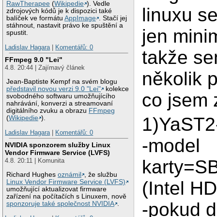
RawTherapee
(
Wikipedie
). Vedle
linuxu s
zdrojových kódů je k dispozici také
balíček ve formátu
AppImage
. Stačí jej
stáhnout, nastavit právo ke spuštění a
jen mini
spustit.
Ladislav Hagara
|
Komentářů: 0
takže s
FFmpeg 9.0 "Lei"
4.8. 20:44 | Zajímavý článek
několik 
Jean-Baptiste Kempf na svém blogu
představil novou verzi 9.0 "Lei"
kolekce
co jsem zj
svobodného softwaru umožňujícího
nahrávání, konverzi a streamovaní
digitálního zvuku a obrazu
FFmpeg
1)YaST2
(
Wikipedie
).
Ladislav Hagara
|
Komentářů: 0
-model
NVIDIA sponzorem služby Linux
Vendor Firmware Service (LVFS)
karty=SB
4.8. 20:11 | Komunita
Richard Hughes
oznámil
, že službu
(Intel H
Linux Vendor Firmware Service (LVFS)
umožňující aktualizovat firmware
zařízení na počítačích s Linuxem, nově
-pokud d
sponzoruje také společnost NVIDIA
.