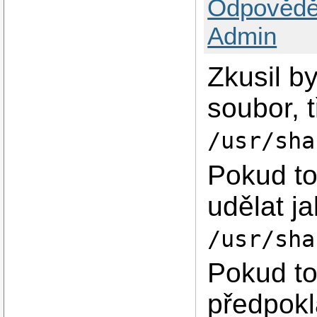
Odpovědě
Admin
Zkusil b
soubor, 
/usr/sha
Pokud to
udělat j
/usr/sha
Pokud to
předpok