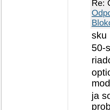
Re: 
Odp
Blok
sku 
50-
riad
opti
mod
ja s
pro