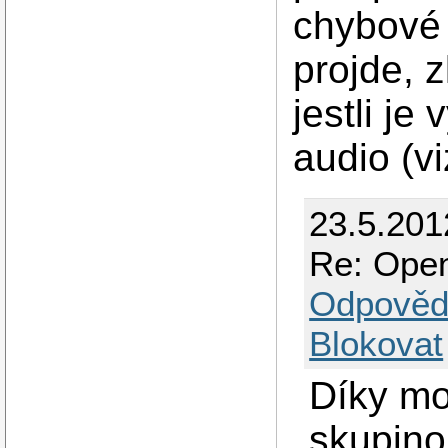
chybové 
projde, 
jestli je
audio (vi
23.5.201
Re: Ope
Odpověd
Blokovat
Díky mo
skupino