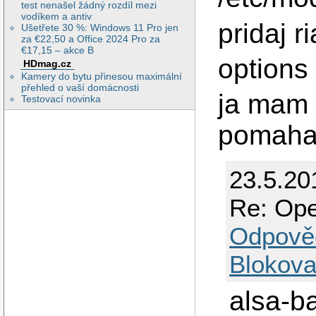
test nenašel žádný rozdíl mezi
vodíkem a antiv
pridaj r
Ušetřete 30 %: Windows 11 Pro jen
za €22,50 a Office 2024 Pro za
€17,15 – akce B
options
HDmag.cz
Kamery do bytu přinesou maximální
přehled o vaší domácnosti
ja mam 
Testovací novinka
pomaha 
23.5.20
Re: Op
Odpově
Blokova
alsa-b