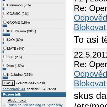
Cinnamon
(
7%
)
Re: Ope
COSMIC
(
2%
)
Odpověd
GNOME
(
18%
)
Blokovat
KDE Plasma
(
30%
)
To asi 
LXQt
(
6%
)
MATE
(
6%
)
22.5.201
TDE
(
2%
)
Re: Ope
Xfce
(
15%
)
Odpověd
jiné/žádné
(
23%
)
Blokovat
Celkem 2335 hlasů
Komentářů: 30
, poslední 3.4. 20:20
skus da
Rozcestník
AbcLinuxu
/etc/mo
Týden na ScienceMag.cz: Vylepšený