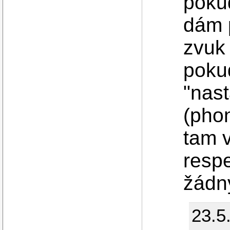
poku
dám p
zvuk 
poku
"nast
(pho
tam 
resp
žádn
23.5