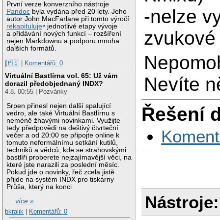
První verze konverzního nástroje
-nelze v
Pandoc
byla vydána před 20 lety. Jeho
autor John MacFarlane při tomto výročí
rekapituluje
jednotlivé etapy vývoje
zvukové 
a přidávání nových funkcí – rozšíření
nejen Markdownu a podporu mnoha
dalších formátů.
Nepomohl
|🇵🇸
|
Komentářů: 0
Virtuální Bastlírna vol. 65: Už vám
Nevíte 
dorazil předobjednaný INDX?
4.8. 00:55 | Pozvánky
Srpen přinesl nejen další spalující
Řešení 
vedro, ale také Virtuální Bastlírnu s
neméně žhavými novinkami. Využijte
tedy předpovědi na deštivý čtvrteční
Koment
večer a od 20:00 se připojte online k
tomuto neformálnímu setkání kutilů,
techniků a vědců, kde se strahovskými
bastlíři proberete nejzajímavější věci, na
které jste narazili za poslední měsíc.
Pokud jde o novinky, řeč zcela jistě
přijde na systém INDX pro tiskárny
Průša, který na konci
Nástroje:
…
více »
bkralik
|
Komentářů: 0