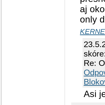
aj ok
only d
KERNE
23.5.
skóre
Re: O
Odpo
Bloko
Asi je