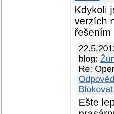
Kdykoli 
verzích 
řešením 
22.5.201
blog:
Žu
Re: Ope
Odpověd
Blokovat
Ešte lep
prasár