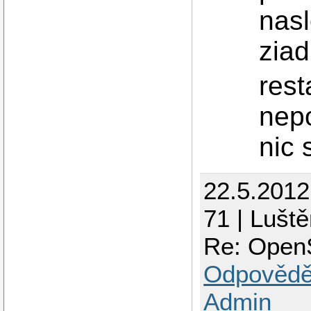
nasl
zia
rest
nepo
nic 
22.5.201
71 | Luště
Re: Open
Odpovědě
Admin