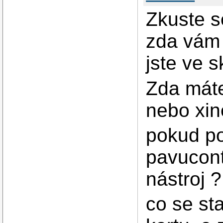
Zkuste s
zda vám 
jste ve 
Zda máte
nebo xin
pokud po
pavucont
nástroj ?
co se st