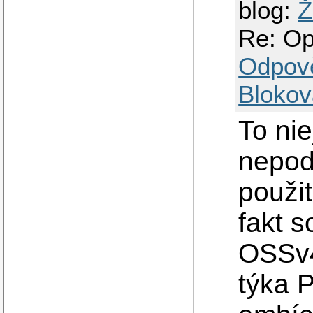
blog:
Ž
Re: O
Odpov
Blokov
To ni
nepod
použi
fakt s
OSSv4
týka P