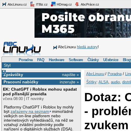
AbcLinuxu.cz
ITBiz.cz
HDmag.cz
AbcPráce.cz
AbcLinuxu
hledá autory
!
Poradna
FAQ
Hardware
Software
Články
Učebnice
Blog
Styl
×
AbcLinuxu
:/
Poradna
/
Lin
Zprávičky
napište »
Pracovní nabídky
inzerujte »
Štítky
:
ALSA
,
audio
,
distr
EK: ChatGPT i Roblox mohou spadat
Dotaz:
pod přísnější pravidla
včera 08:00 | IT novinky
- probl
Platformy ChatGPT i Roblox by mohly
být
zařazeny na seznam
mimořádně
velkých on-line platforem nebo
internetových vyhledávačů, na něž se
zvukem
vztahují zvláštní podmínky podle
nařízení o digitálních službách (DSA).