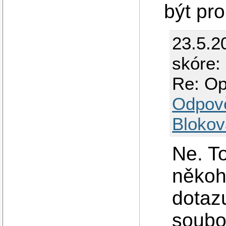
být pr
23.5.2
skóre:
Re: O
Odpov
Blokov
Ne. T
někoho
dotaz
soubo