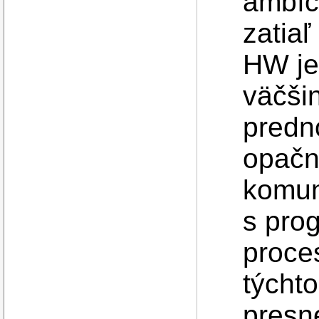
ambíc
zatia
HW je
väčši
predno
opačn
komun
s pro
proces
týchto
presn