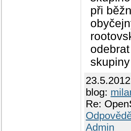
při běž
obyčejn
rootovs
odebrat
skupiny 
23.5.201
blog:
mil
Re: Open
Odpovědě
Admin