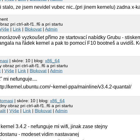
 mi stalo, ze jsem nevidel vubec nic..(pri jinem kernelu) zadna x-
ment
az pri ctrl-alt-f1..f6 a pri startu
Výše
|
Link
|
Blokovat
|
Admin
dnorázově vyzkoušet přímo ze startovací nabídky Grubu - stiskem
 Šangala na řádek kernel a pak to pomocí F10 bootneš a uvidíš. Kd
masi
| skóre: 10 | blog:
x86_64
obraz pri ctrl-alt-f1..f6 a pri startu
t
|
Výše
|
Link
|
Blokovat
|
Admin
 mi nefunguje....
http://kernel.ubuntu.com/~kernel-ppa/mainline/v3.4.2-quantal/
2
tomasi
| skóre: 10 | blog:
x86_64
y obraz pri ctrl-alt-f1..f6 a pri startu
alit
|
Výše
|
Link
|
Blokovat
|
Admin
kernel 3.4.2 - nefunguje mi wifi, jinak zase stejny
 dostanu - modeset vidim nastavanej