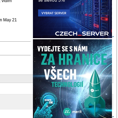
z vidim
on May 21