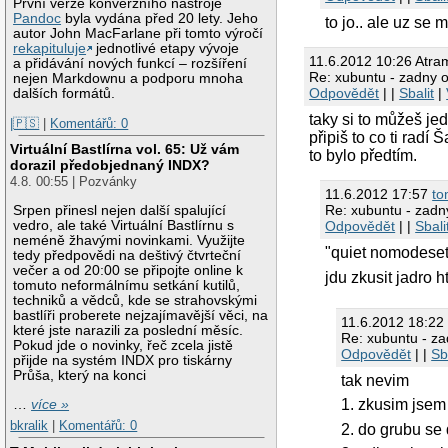
První verze konverzního nástroje
Pandoc
byla vydána před 20 lety. Jeho
to jo.. ale uz se
autor John MacFarlane při tomto výročí
rekapituluje
jednotlivé etapy vývoje
11.6.2012 10:26 Atra
a přidávání nových funkcí – rozšíření
Re: xubuntu - zadny obr
nejen Markdownu a podporu mnoha
Odpovědět
| |
Sbalit
|
dalších formátů.
taky si to můžeš je
|🇵🇸
|
Komentářů: 0
připiš to co ti radí
Virtuální Bastlírna vol. 65: Už vám
to bylo předtím.
dorazil předobjednaný INDX?
4.8. 00:55 | Pozvánky
11.6.2012 17:57
to
Re: xubuntu - zadny 
Srpen přinesl nejen další spalující
vedro, ale také Virtuální Bastlírnu s
Odpovědět
| |
Sbali
neméně žhavými novinkami. Využijte
"quiet nomodeset"
tedy předpovědi na deštivý čtvrteční
večer a od 20:00 se připojte online k
jdu zkusit jadro 
tomuto neformálnímu setkání kutilů,
techniků a vědců, kde se strahovskými
bastlíři proberete nejzajímavější věci, na
11.6.2012 18:2
které jste narazili za poslední měsíc.
Re: xubuntu - zadn
Pokud jde o novinky, řeč zcela jistě
Odpovědět
| |
Sb
přijde na systém INDX pro tiskárny
Průša, který na konci
tak nevim
1. zkusim jsem 
…
více »
bkralik
|
Komentářů: 0
2. do grubu se