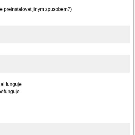
je preinstalovat jinym zpusobem?)
nal funguje
 nefunguje