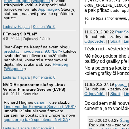
/etc/default/grub
RawTherapee
(
Wikipedie
). Vedle
zdrojových kódů je k dispozici také
GRUB_CMDLINE_LINUX_
balíček ve formátu
AppImage
. Stačí jej
a pak příkaz
sudo upd
stáhnout, nastavit právo ke spuštění a
spustit.
To, že trpíš stihomame
†
Ladislav Hagara
|
Komentářů: 0
11.6.2012 00:22
Petr Š
FFmpeg 9.0 "Lei"
Re: xubuntu - zadny obraz 
4.8. 20:44 | Zajímavý článek
Odpovědět
| |
Sbalit
|
Li
Jean-Baptiste Kempf na svém blogu
Těžko říct - věštecké
představil novou verzi 9.0 "Lei"
kolekce
Mě něco podobného se
svobodného softwaru umožňujícího
nahrávání, konverzi a streamovaní
balíčky od grafiky přei
digitálního zvuku a obrazu
FFmpeg
No a potom se koukno
(
Wikipedie
).
kolem grafiky či konzo
Ladislav Hagara
|
Komentářů: 0
11.6.2012 07:19
pepe_
|
NVIDIA sponzorem služby Linux
Re: xubuntu - zadny obraz 
Vendor Firmware Service (LVFS)
Odpovědět
| |
Sbalit
|
Li
4.8. 20:11 | Komunita
Richard Hughes
oznámil
, že službu
Dokud sem měl nouveau
Linux Vendor Firmware Service (LVFS)
current a je to vpořád
umožňující aktualizovat firmware
zařízení na počítačích s Linuxem, nově
sponzoruje také společnost NVIDIA
.
11.6.2012 08:29
Šang
Re: xubuntu - zadny obr
Ladislav Hagara
|
Komentářů: 0