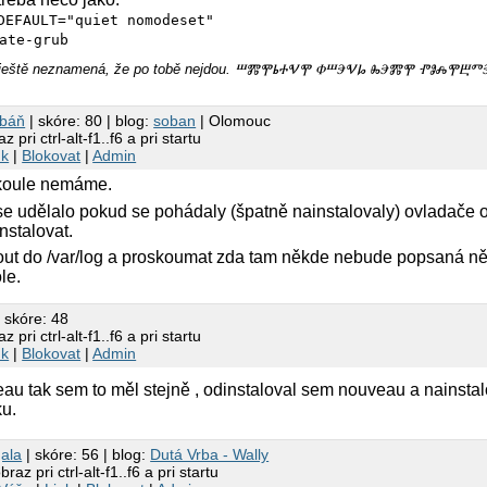
DEFAULT="quiet nomodeset"
ate-grub
m, ještě neznamená, že po tobě nejdou. ⰞⰏⰉⰓⰀⰜⰉ ⰗⰞⰅⰜⰘ ⰈⰅⰏⰉ ⰒⰑⰎⰉⰁ
obáň
| skóre: 80 | blog:
soban
| Olomouc
pri ctrl-alt-f1..f6 a pri startu
nk
|
Blokovat
|
Admin
 koule nemáme.
 udělalo pokud se pohádaly (špatně nainstalovaly) ovladače od
nstalovat.
ut do /var/log a proskoumat zda tam někde nebude popsaná n
le.
 skóre: 48
pri ctrl-alt-f1..f6 a pri startu
nk
|
Blokovat
|
Admin
 tak sem to měl stejně , odinstaloval sem nouveau a nainstalo
ku.
ala
| skóre: 56 | blog:
Dutá Vrba - Wally
az pri ctrl-alt-f1..f6 a pri startu