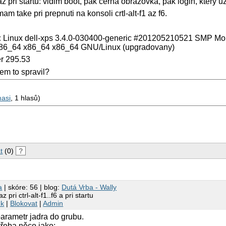
pri startu: vidim boot, pak cerna obrazovka, pak login, ktery u
 take pri prepnuti na konsoli crtl-alt-f1 az f6.
:
Linux dell-xps 3.4.0-030400-generic #201205210521 SMP M
86_64 x86_64 x86_64 GNU/Linux (upgradovany)
er 295.53
em to spravil?
masi
, 1 hlasů)
t
(0)
?
a
| skóre: 56 | blog:
Dutá Vrba - Wally
pri ctrl-alt-f1..f6 a pri startu
nk
|
Blokovat
|
Admin
arametr jadra do grubu.
třeba něco jako: