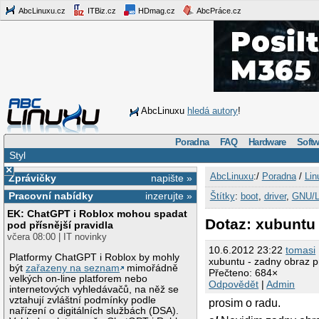
AbcLinuxu.cz
ITBiz.cz
HDmag.cz
AbcPráce.cz
AbcLinuxu
hledá autory
!
Poradna
FAQ
Hardware
Softw
Styl
×
AbcLinuxu
:/
Poradna
/
Lin
Zprávičky
napište »
Pracovní nabídky
inzerujte »
Štítky
:
boot
,
driver
,
GNU/L
EK: ChatGPT i Roblox mohou spadat
Dotaz: xubuntu -
pod přísnější pravidla
včera 08:00 | IT novinky
10.6.2012 23:22
tomasi
Platformy ChatGPT i Roblox by mohly
xubuntu - zadny obraz pri 
být
zařazeny na seznam
mimořádně
Přečteno: 684×
velkých on-line platforem nebo
Odpovědět
|
Admin
internetových vyhledávačů, na něž se
vztahují zvláštní podmínky podle
prosim o radu.
nařízení o digitálních službách (DSA).