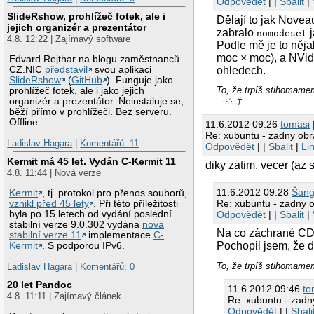
Odpovědět
| |
Sbalit
|
SlideRshow, prohlížeč fotek, ale i
Dělají to jak Novea
jejich organizér a prezentátor
zabralo
j
nomodeset
4.8. 12:22 | Zajímavý software
Podle mě je to něja
moc × moc), a NVidi
Edvard Rejthar na blogu zaměstnanců
ohledech.
CZ.NIC
představil
svou aplikaci
SlideRshow
(
GitHub
). Funguje jako
To, že trpíš stihom
prohlížeč fotek, ale i jako jejich
organizér a prezentátor. Neinstaluje se,
·:⁖⁘⁙†
běží přímo v prohlížeči. Bez serveru.
Offline.
11.6.2012 09:26
tomasi
Re: xubuntu - zadny obraz 
Ladislav Hagara
|
Komentářů: 11
Odpovědět
| |
Sbalit
|
Li
Kermit má 45 let. Vydán C-Kermit 11
diky zatim, vecer (az
4.8. 11:44 | Nová verze
11.6.2012 09:28
Šang
Kermit
, tj. protokol pro přenos souborů,
Re: xubuntu - zadny obr
vznikl před 45 lety
. Při této příležitosti
byla po 15 letech od vydání poslední
Odpovědět
| |
Sbalit
|
stabilní verze 9.0.302 vydána
nová
Na co záchrané C
stabilní verze 11
implementace
C-
Pochopil jsem, že d
Kermit
. S podporou IPv6.
To, že trpíš stihom
Ladislav Hagara
|
Komentářů: 0
20 let Pandoc
11.6.2012 09:46
to
4.8. 11:11 | Zajímavý článek
Re: xubuntu - zadny 
Odpovědět
| |
Sbali