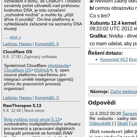
a/
Nevidim zadny obraz 
Vzhledem k tomu, že ChatGPT i Roblox
oznámily počet uživatelů nad prahovou
b/
cernou obrazovku mam
hodnotou DSA, je toto označení
„rozhodně možné“ a mohlo by „přijít
Co s tim?
dříve či později“. On-line platformy a
Xubuntu 12.4
kernel
vyhledávače zařazené na seznamy DSA
09:22:02 UTC 2012 x
musejí
Grafika:
Nvidia - driv
…
více »
co mam udelat, aby js
Ladislav Hagara
|
Komentářů: 6
Cloudflare OS
Řešení dotazu:
5.8. 17:00 | Zajímavý software
Komentář #13
(
to
Společnost Cloudflare
představila
Cloudflare OS
(
GitHub
), tj. open
source platformu navrženou pro
integraci umělé inteligence (agentů)
přímo do pracovních procesů
organizací.
Nástroje:
Začni sledova
Ladislav Hagara
|
Komentářů: 0
Odpovědi
RawTherapee 5.13
5.8. 12:44 | Nová verze
11.6.2012 00:20
Šangal
Re: xubuntu - zadny obraz 
Byla vydána nová verze 5.13
Odpovědět
| |
Sbalit
|
Li
svobodného multiplatformního softwaru
pro konverzi a zpracování digitálních
zkus
jako p
nomodeset
fotografií primárně ve formátů RAW
v