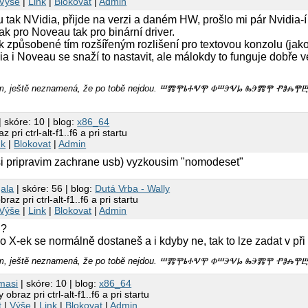
Výše
|
Link
|
Blokovat
|
Admin
u tak NVidia, přijde na verzi a daném HW, prošlo mi pár Nvidia-
ak pro Noveau tak pro binární driver.
k způsobené tím rozšířeným rozlišení pro textovou konzolu (jak
a i Noveau se snaží to nastavit, ale málokdy to funguje dobře 
amem, ještě neznamená, že po tobě nejdou. ⰞⰏⰉⰓⰀⰜⰉ ⰗⰞⰅⰜⰘ ⰈⰅⰏⰉ ⰒⰑ
| skóre: 10 | blog:
x86_64
pri ctrl-alt-f1..f6 a pri startu
nk
|
Blokovat
|
Admin
 si pripravim zachrane usb) vyzkousim "nomodeset"
ala
| skóre: 56 | blog:
Dutá Vrba - Wally
az pri ctrl-alt-f1..f6 a pri startu
Výše
|
Link
|
Blokovat
|
Admin
D?
o X-ek se normálně dostaneš a i kdyby ne, tak to lze zadat v při
amem, ještě neznamená, že po tobě nejdou. ⰞⰏⰉⰓⰀⰜⰉ ⰗⰞⰅⰜⰘ ⰈⰅⰏⰉ ⰒⰑⰎ
masi
| skóre: 10 | blog:
x86_64
obraz pri ctrl-alt-f1..f6 a pri startu
t
|
Výše
|
Link
|
Blokovat
|
Admin