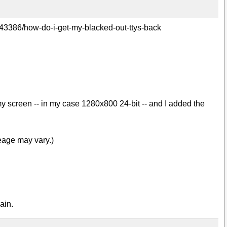
s/43386/how-do-i-get-my-blacked-out-ttys-back
my screen -- in my case 1280x800 24-bit -- and I added the
eage may vary.)
ain.