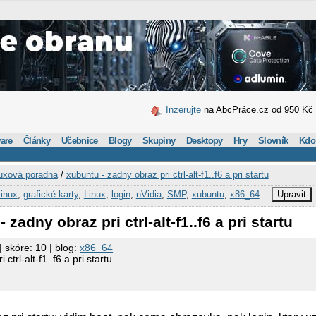
Inzerujte
na AbcPráce.cz od 950 Kč
are
Články
Učebnice
Blogy
Skupiny
Desktopy
Hry
Slovník
Kdo
uxová poradna
/
xubuntu - zadny obraz pri ctrl-alt-f1..f6 a pri startu
inux
,
grafické karty
,
Linux
,
login
,
nVidia
,
SMP
,
xubuntu
,
x86_64
Upravit
 zadny obraz pri ctrl-alt-f1..f6 a pri startu
| skóre: 10 | blog:
x86_64
ctrl-alt-f1..f6 a pri startu