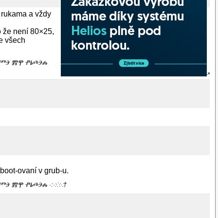
í rukama a vždy
o že není 80×25,
ve všech
ⰎⰉⰁⰕⰅ ⰏⰉ ⰒⰓⰄⰅⰎ
 boot-ovaní v grub-u.
ⰉⰁⰕⰅ ⰏⰉ ⰒⰓⰄⰅⰎ ·:⁖⁘⁙†