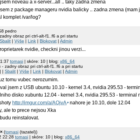
 jsem noveau a x-server...all .. taky zadna zmena
l jsem z package manageru nvidia balicky .. zadna zmena (mam 
 komplet /var/log?
58 pedro
adny obraz pri ctrl-alt-f1..f6 a pri startu
Sbalit
|
Výše
|
Link
|
Blokovat
|
Admin
roprietarek nvidie, checkni jinou verzi...
21:37
tomasi
| skóre: 10 | blog:
x86_64
- zadny obraz pri ctrl-alt-f1..f6 a pri startu
| |
Sbalit
|
Výše
|
Link
|
Blokovat
|
Admin
d uz tomu vubec nerozumim.
val jsem z USB ubuntu 10.10 - kernel 3.4, nvidia 295.53 - termi
lniho disko xubuntu 12.04 - kernel 3.4, nvidia 295.53 - terminal
nshoty
http://imgur.com/a/AOjvA
nahore je 10.10, dole 12.04
ny, ale to prece nejsou Xka
ebudu reinstalovat.
1×
(
tomasi
(tazatel))
2 22:28
tomasi
| skóre: 10 | blog:
x86_64