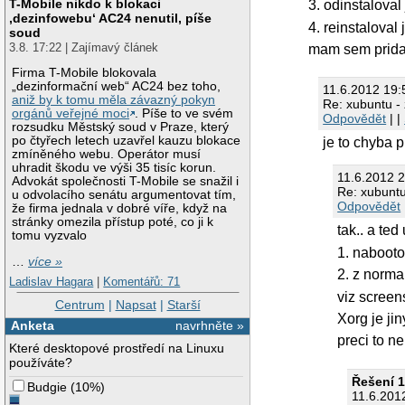
T-Mobile nikdo k blokaci
3. odinstaloval
‚dezinfowebu‘ AC24 nenutil, píše
4. reinstalova
soud
3.8. 17:22 | Zajímavý článek
mam sem pridal
Firma T-Mobile blokovala
„dezinformační web“ AC24 bez toho,
11.6.2012 19:
aniž by k tomu měla závazný pokyn
Re: xubuntu - z
orgánů veřejné moci
. Píše to ve svém
Odpovědět
| |
rozsudku Městský soud v Praze, který
po čtyřech letech uzavřel kauzu blokace
je to chyba p
zmíněného webu. Operátor musí
uhradit škodu ve výši 35 tisíc korun.
11.6.2012 
Advokát společnosti T-Mobile se snažil i
Re: xubuntu 
u odvolacího senátu argumentovat tím,
Odpovědět
že firma jednala v dobré víře, když na
stránky omezila přístup poté, co ji k
tak.. a te
tomu vyzvalo
1. nabooto
…
více »
2. z norma
Ladislav Hagara
|
Komentářů: 71
viz scree
Centrum
|
Napsat
|
Starší
Xorg je ji
Anketa
navrhněte »
preci to n
Které desktopové prostředí na Linuxu
používáte?
Řešení 
Budgie
(
10%
)
11.6.201