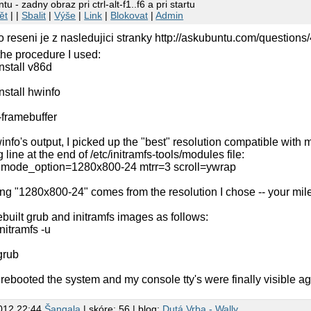
u - zadny obraz pri ctrl-alt-f1..f6 a pri startu
ět
| |
Sbalit
|
Výše
|
Link
|
Blokovat
|
Admin
 reseni je z nasledujici stranky http://askubuntu.com/question
the procedure I used:
install v86d
install hwinfo
-framebuffer
nfo's output, I picked up the "best" resolution compatible with 
 line at the end of /etc/initramfs-tools/modules file:
 mode_option=1280x800-24 mtrr=3 scroll=ywrap
ing "1280x800-24" comes from the resolution I chose -- your mil
ebuilt grub and initramfs images as follows:
nitramfs -u
grub
I rebooted the system and my console tty's were finally visible ag
012 22:44
Šangala
| skóre: 56 | blog:
Dutá Vrba - Wally