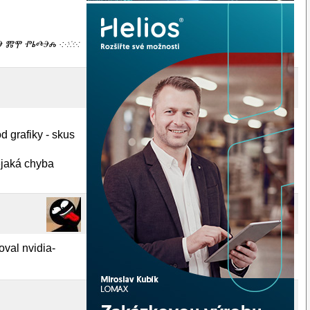
ⰕⰅ ⰏⰉ ⰒⰓⰄⰅⰎ ·:⁖⁘⁙
 grafiky - skus
ějaká chyba
val nvidia-