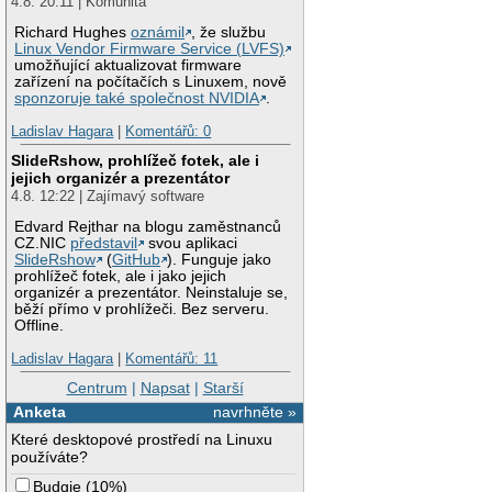
4.8. 20:11 | Komunita
Richard Hughes
oznámil
, že službu
Linux Vendor Firmware Service (LVFS)
umožňující aktualizovat firmware
zařízení na počítačích s Linuxem, nově
sponzoruje také společnost NVIDIA
.
Ladislav Hagara
|
Komentářů: 0
SlideRshow, prohlížeč fotek, ale i
jejich organizér a prezentátor
4.8. 12:22 | Zajímavý software
Edvard Rejthar na blogu zaměstnanců
CZ.NIC
představil
svou aplikaci
SlideRshow
(
GitHub
). Funguje jako
prohlížeč fotek, ale i jako jejich
organizér a prezentátor. Neinstaluje se,
běží přímo v prohlížeči. Bez serveru.
Offline.
Ladislav Hagara
|
Komentářů: 11
Centrum
|
Napsat
|
Starší
Anketa
navrhněte »
Které desktopové prostředí na Linuxu
používáte?
Budgie
(
10%
)