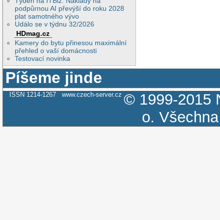
Týden na ITBiz: Náklady na
podpůrnou AI převýší do roku 2028
plat samotného vývo
Událo se v týdnu 32/2026
HDmag.cz
Kamery do bytu přinesou maximální
přehled o vaší domácnosti
Testovací novinka
Píšeme jinde
ISSN 1214-1267
www.czech-server.cz
© 1999-2015
o.
Všechna 