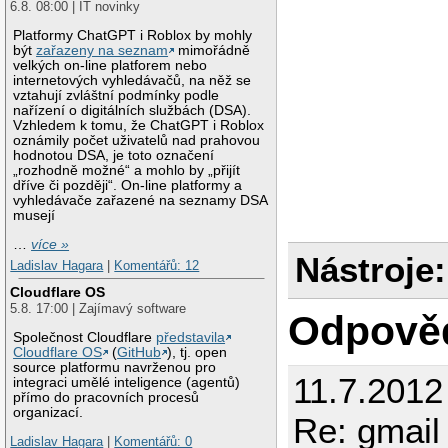
6.8. 08:00 | IT novinky
Platformy ChatGPT i Roblox by mohly
být
zařazeny na seznam
mimořádně
velkých on-line platforem nebo
internetových vyhledávačů, na něž se
vztahují zvláštní podmínky podle
nařízení o digitálních službách (DSA).
Vzhledem k tomu, že ChatGPT i Roblox
oznámily počet uživatelů nad prahovou
hodnotou DSA, je toto označení
„rozhodně možné“ a mohlo by „přijít
dříve či později“. On-line platformy a
vyhledávače zařazené na seznamy DSA
musejí
…
více »
Nástroje:
Ladislav Hagara
|
Komentářů: 12
Cloudflare OS
5.8. 17:00 | Zajímavý software
Odpově
Společnost Cloudflare
představila
Cloudflare OS
(
GitHub
), tj. open
source platformu navrženou pro
11.7.2012
integraci umělé inteligence (agentů)
přímo do pracovních procesů
organizací.
Re: gmail 
Ladislav Hagara
|
Komentářů: 0