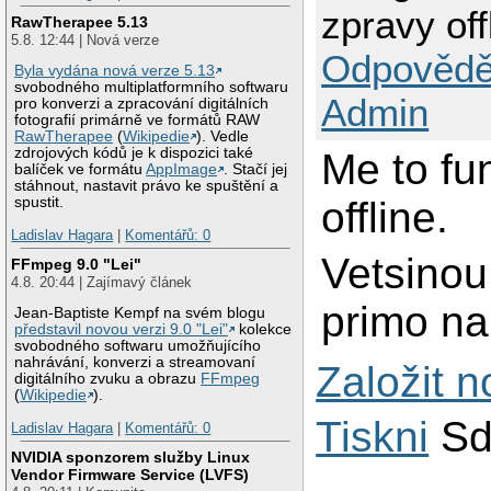
zpravy off
RawTherapee 5.13
5.8. 12:44 | Nová verze
Odpovědě
Byla vydána nová verze 5.13
svobodného multiplatformního softwaru
Admin
pro konverzi a zpracování digitálních
fotografií primárně ve formátů RAW
RawTherapee
(
Wikipedie
). Vedle
zdrojových kódů je k dispozici také
Me to fun
balíček ve formátu
AppImage
. Stačí jej
stáhnout, nastavit právo ke spuštění a
offline.
spustit.
Ladislav Hagara
|
Komentářů: 0
Vetsinou
FFmpeg 9.0 "Lei"
4.8. 20:44 | Zajímavý článek
primo na
Jean-Baptiste Kempf na svém blogu
představil novou verzi 9.0 "Lei"
kolekce
svobodného softwaru umožňujícího
nahrávání, konverzi a streamovaní
Založit 
digitálního zvuku a obrazu
FFmpeg
(
Wikipedie
).
Tiskni
Sd
Ladislav Hagara
|
Komentářů: 0
NVIDIA sponzorem služby Linux
Vendor Firmware Service (LVFS)