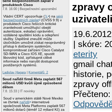
Série bezpečnostních záplat v
zpravy o
produktech Cisco
7.8. 16:00 | Bezpečnostní upozornění
uzivatel
Vládní CERT upozorňuje (
𝕏
) na
sérii
bezpečnostních záplat
(CVSS 9.9) v
produktech Cisco řešících kritické
zranitelnosti umožňující obejití
19.6.201
autentizace, eskalaci oprávnění,
vzdálené spuštění kódu a odepření
služby. Úspěšné zneužití může
| skóre: 20
útočníkům umožnit získat neoprávněný
přístup k dotčeným systémům,
kompromitovat zařízení Cisco Catalyst
eterity
SD-WAN a Cisco IOS XE, spustit
libovolný kód, zpřístupnit citlivé
gmail chat
informace nebo narušit dostupnost
postižených systémů.
historie, 
Ladislav Hagara
|
Komentářů: 2
Soud nařídil firmě Meta zaplatit 567
zpravy off
milionů USD kvůli újmě způsobené
dětem
Přečteno:
7.8. 15:33 | IT novinky
Soud v americkém státě Nové Mexiko
Odpovědě
ve čtvrtek
nařídil
internetové
společnosti Meta Platforms zaplatit 567
milionů dolarů (téměř 12 miliard Kč) za