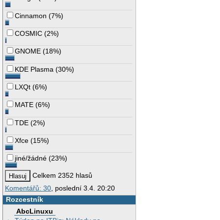
Cinnamon
(
7%
)
COSMIC
(
2%
)
GNOME
(
18%
)
KDE Plasma
(
30%
)
LXQt
(
6%
)
MATE
(
6%
)
TDE
(
2%
)
Xfce
(
15%
)
jiné/žádné
(
23%
)
Celkem 2352 hlasů
Komentářů: 30
, poslední 3.4. 20:20
Rozcestník
AbcLinuxu