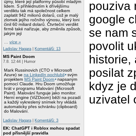
újmy, které její platformy působí mladým
pouziva
lidem. S přihlédnutím k dřívějšímu
verdiktu tak má společnost celkem
google c
zaplatit 942 milionů dolarů, což je malý
zlomek jejího ročního výnosu, který loni
činil 60 miliard dolarů. Čtvrteční verdikt
se nam 
firmě také nařizuje, aby změnila způsob,
jakým její
povolit u
…
více »
Ladislav Hagara
|
Komentářů: 13
historie,
MS Paint Doom
7.8. 12:44 | Humor
posilat z
Mark Russinovich (CTO v Microsoft
Azure) se
na LinkedIn pochlubil
svým
projektem
MS Paint Doom
napsaným
kdyz je 
pomocí Claude. Hru Doom umožňuje
hrát v programu Malování (Microsoft
Paint). Malování funguje jako monitor.
uzivatel 
Herní engine (ViZDoom) běží na pozadí
a každý vykreslený snímek hry vkládá
automaticky přes schránku (clipboard)
do Malování.
Ladislav Hagara
|
Komentářů: 3
EK: ChatGPT i Roblox mohou spadat
pod přísnější pravidla