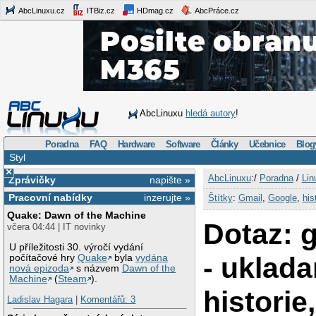
AbcLinuxu.cz
ITBiz.cz
HDmag.cz
AbcPráce.cz
AbcLinuxu
hledá autory
!
Poradna
FAQ
Hardware
Software
Články
Učebnice
Blog
Styl
×
AbcLinuxu
:/
Poradna
/
Lin
Zprávičky
napište »
Pracovní nabídky
inzerujte »
Štítky
:
Gmail
,
Google
,
his
Quake: Dawn of the Machine
Dotaz: 
včera 04:44 | IT novinky
U příležitosti 30. výročí vydání
- uklada
počítačové hry
Quake
byla
vydána
nová epizoda
s názvem
Dawn of the
Machine
(
Steam
).
historie
Ladislav Hagara
|
Komentářů: 3