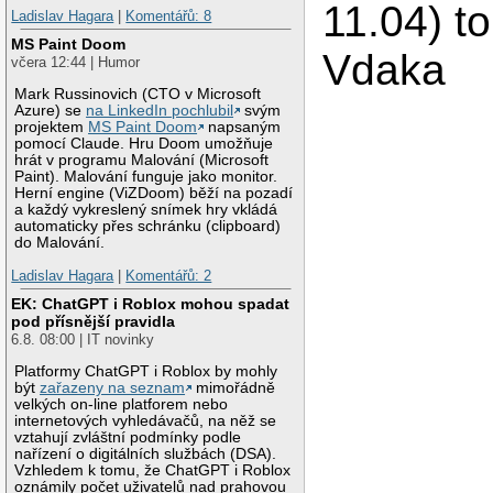
11.04) t
Ladislav Hagara
|
Komentářů: 8
MS Paint Doom
Vdaka
včera 12:44 | Humor
Mark Russinovich (CTO v Microsoft
Azure) se
na LinkedIn pochlubil
svým
projektem
MS Paint Doom
napsaným
pomocí Claude. Hru Doom umožňuje
hrát v programu Malování (Microsoft
Paint). Malování funguje jako monitor.
Herní engine (ViZDoom) běží na pozadí
a každý vykreslený snímek hry vkládá
automaticky přes schránku (clipboard)
do Malování.
Ladislav Hagara
|
Komentářů: 2
EK: ChatGPT i Roblox mohou spadat
pod přísnější pravidla
6.8. 08:00 | IT novinky
Platformy ChatGPT i Roblox by mohly
být
zařazeny na seznam
mimořádně
velkých on-line platforem nebo
internetových vyhledávačů, na něž se
vztahují zvláštní podmínky podle
nařízení o digitálních službách (DSA).
Vzhledem k tomu, že ChatGPT i Roblox
oznámily počet uživatelů nad prahovou