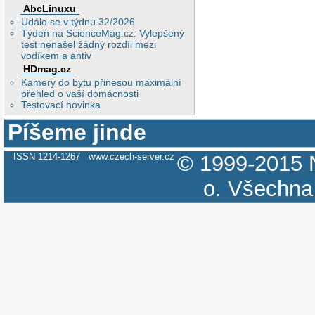
AbcLinuxu
Událo se v týdnu 32/2026
Týden na ScienceMag.cz: Vylepšený
test nenašel žádný rozdíl mezi
vodíkem a antiv
HDmag.cz
Kamery do bytu přinesou maximální
přehled o vaší domácnosti
Testovací novinka
Píšeme jinde
ISSN 1214-1267
www.czech-server.cz
© 1999-2015
o.
Všechna 