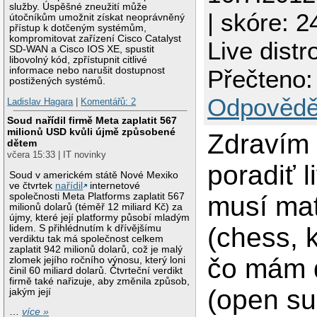
služby. Úspěšné zneužití může
| skóre: 2
útočníkům umožnit získat neoprávněný
přístup k dotčeným systémům,
kompromitovat zařízení Cisco Catalyst
Live distr
SD-WAN a Cisco IOS XE, spustit
libovolný kód, zpřístupnit citlivé
informace nebo narušit dostupnost
Přečteno:
postižených systémů.
Odpovědě
Ladislav Hagara
|
Komentářů: 2
Soud nařídil firmě Meta zaplatit 567
milionů USD kvůli újmě způsobené
Zdravím
dětem
včera 15:33 | IT novinky
poradiť l
Soud v americkém státě Nové Mexiko
ve čtvrtek
nařídil
internetové
společnosti Meta Platforms zaplatit 567
musí mať
milionů dolarů (téměř 12 miliard Kč) za
újmy, které její platformy působí mladým
(chess, k
lidem. S přihlédnutím k dřívějšímu
verdiktu tak má společnost celkem
zaplatit 942 milionů dolarů, což je malý
čo mám
zlomek jejího ročního výnosu, který loni
činil 60 miliard dolarů. Čtvrteční verdikt
firmě také nařizuje, aby změnila způsob,
(open su
jakým její
…
více »