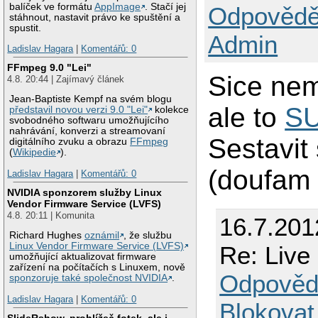
balíček ve formátu
AppImage
. Stačí jej
Odpovědě
stáhnout, nastavit právo ke spuštění a
spustit.
Admin
Ladislav Hagara
|
Komentářů: 0
FFmpeg 9.0 "Lei"
Sice ne
4.8. 20:44 | Zajímavý článek
Jean-Baptiste Kempf na svém blogu
ale to
S
představil novou verzi 9.0 "Lei"
kolekce
svobodného softwaru umožňujícího
nahrávání, konverzi a streamovaní
Sestavit 
digitálního zvuku a obrazu
FFmpeg
(
Wikipedie
).
(doufam 
Ladislav Hagara
|
Komentářů: 0
NVIDIA sponzorem služby Linux
Vendor Firmware Service (LVFS)
4.8. 20:11 | Komunita
16.7.201
Richard Hughes
oznámil
, že službu
Linux Vendor Firmware Service (LVFS)
Re: Live 
umožňující aktualizovat firmware
zařízení na počítačích s Linuxem, nově
Odpověd
sponzoruje také společnost NVIDIA
.
Ladislav Hagara
|
Komentářů: 0
Blokovat
SlideRshow, prohlížeč fotek, ale i