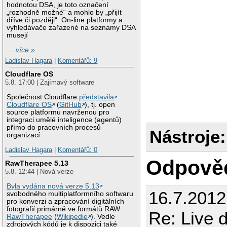
hodnotou DSA, je toto označení
„rozhodně možné“ a mohlo by „přijít
dříve či později“. On-line platformy a
vyhledávače zařazené na seznamy DSA
musejí
…
více »
Ladislav Hagara
|
Komentářů: 9
Cloudflare OS
5.8. 17:00 | Zajímavý software
Společnost Cloudflare
představila
Cloudflare OS
(
GitHub
), tj. open
source platformu navrženou pro
integraci umělé inteligence (agentů)
přímo do pracovních procesů
Nástroje:
organizací.
Ladislav Hagara
|
Komentářů: 0
Odpově
RawTherapee 5.13
5.8. 12:44 | Nová verze
Byla vydána nová verze 5.13
16.7.201
svobodného multiplatformního softwaru
pro konverzi a zpracování digitálních
fotografií primárně ve formátů RAW
Re: Live d
RawTherapee
(
Wikipedie
). Vedle
zdrojových kódů je k dispozici také