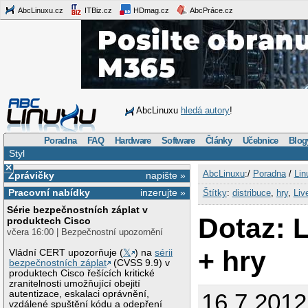
AbcLinuxu.cz
ITBiz.cz
HDmag.cz
AbcPráce.cz
AbcLinuxu
hledá autory
!
Poradna
FAQ
Hardware
Software
Články
Učebnice
Blog
Styl
×
AbcLinuxu
:/
Poradna
/
Lin
Zprávičky
napište »
Pracovní nabídky
inzerujte »
Štítky
:
distribuce
,
hry
,
Liv
Série bezpečnostních záplat v
Dotaz: L
produktech Cisco
včera 16:00 | Bezpečnostní upozornění
+ hry
Vládní CERT upozorňuje (
𝕏
) na
sérii
bezpečnostních záplat
(CVSS 9.9) v
produktech Cisco řešících kritické
zranitelnosti umožňující obejití
autentizace, eskalaci oprávnění,
16.7.201
vzdálené spuštění kódu a odepření