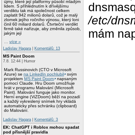
újmy, které její platformy působí mladým
dnsmasq
lidem. S přihlédnutím k dřívějšímu
verdiktu tak má společnost celkem
zaplatit 942 milionů dolarů, což je malý
/etc/dns
zlomek jejího ročního výnosu, který loni
činil 60 miliard dolarů. Čtvrteční verdikt
firmě také nařizuje, aby změnila způsob,
mám na
jakým její
…
více »
Ladislav Hagara
|
Komentářů: 13
MS Paint Doom
7.8. 12:44 | Humor
Mark Russinovich (CTO v Microsoft
Azure) se
na LinkedIn pochlubil
svým
projektem
MS Paint Doom
napsaným
pomocí Claude. Hru Doom umožňuje
hrát v programu Malování (Microsoft
Paint). Malování funguje jako monitor.
Herní engine (ViZDoom) běží na pozadí
a každý vykreslený snímek hry vkládá
automaticky přes schránku (clipboard)
do Malování.
Ladislav Hagara
|
Komentářů: 3
EK: ChatGPT i Roblox mohou spadat
pod přísnější pravidla