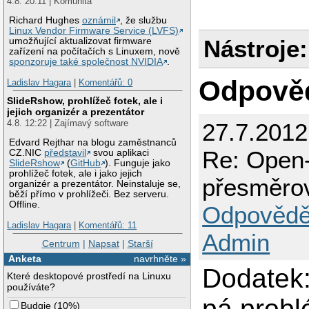
4.8. 20:11 | Komunita
Richard Hughes
oznámil
, že službu
Linux Vendor Firmware Service (LVFS)
Nástroje:
umožňující aktualizovat firmware
zařízení na počítačích s Linuxem, nově
sponzoruje také společnost NVIDIA
.
Odpově
Ladislav Hagara
|
Komentářů: 0
SlideRshow, prohlížeč fotek, ale i
jejich organizér a prezentátor
4.8. 12:22 | Zajímavý software
27.7.2012
Edvard Rejthar na blogu zaměstnanců
Re: Open-
CZ.NIC
představil
svou aplikaci
SlideRshow
(
GitHub
). Funguje jako
prohlížeč fotek, ale i jako jejich
přesměro
organizér a prezentátor. Neinstaluje se,
běží přímo v prohlížeči. Bez serveru.
Offline.
Odpovědě
Ladislav Hagara
|
Komentářů: 11
Admin
Centrum
|
Napsat
|
Starší
Anketa
navrhněte »
Dodatek:
Které desktopové prostředí na Linuxu
používáte?
pá probl
Budgie
(
10%
)