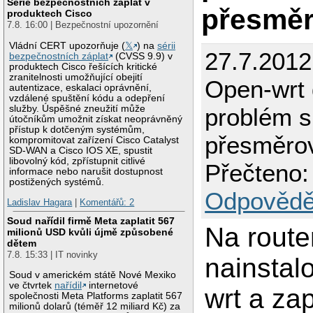
Série bezpečnostních záplat v
přesmě
produktech Cisco
7.8. 16:00 | Bezpečnostní upozornění
Vládní CERT upozorňuje (
𝕏
) na
sérii
27.7.2012
bezpečnostních záplat
(CVSS 9.9) v
produktech Cisco řešících kritické
zranitelnosti umožňující obejití
Open-wrt
autentizace, eskalaci oprávnění,
vzdálené spuštění kódu a odepření
služby. Úspěšné zneužití může
problém s
útočníkům umožnit získat neoprávněný
přístup k dotčeným systémům,
přesměro
kompromitovat zařízení Cisco Catalyst
SD-WAN a Cisco IOS XE, spustit
libovolný kód, zpřístupnit citlivé
Přečteno:
informace nebo narušit dostupnost
postižených systémů.
Odpovědě
Ladislav Hagara
|
Komentářů: 2
Soud nařídil firmě Meta zaplatit 567
Na rout
milionů USD kvůli újmě způsobené
dětem
7.8. 15:33 | IT novinky
nainstal
Soud v americkém státě Nové Mexiko
ve čtvrtek
nařídil
internetové
wrt a za
společnosti Meta Platforms zaplatit 567
milionů dolarů (téměř 12 miliard Kč) za