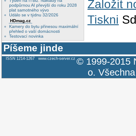
Založit 
Týden na ITBiz: Náklady na
podpůrnou AI převýší do roku 2028
plat samotného vývo
Událo se v týdnu 32/2026
Tiskni
Sd
HDmag.cz
Kamery do bytu přinesou maximální
přehled o vaší domácnosti
Testovací novinka
Píšeme jinde
ISSN 1214-1267
www.czech-server.cz
© 1999-2015
o.
Všechna 