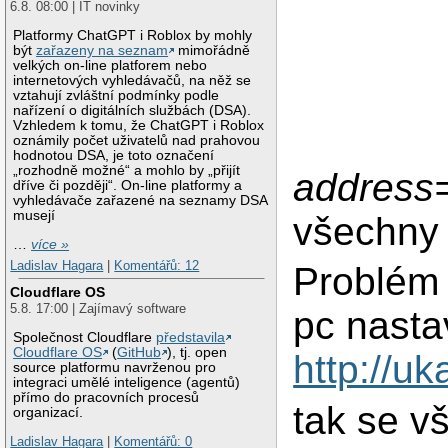
6.8. 08:00 | IT novinky
Platformy ChatGPT i Roblox by mohly
být
zařazeny na seznam
mimořádně
velkých on-line platforem nebo
internetových vyhledávačů, na něž se
vztahují zvláštní podmínky podle
nařízení o digitálních službách (DSA).
Vzhledem k tomu, že ChatGPT i Roblox
oznámily počet uživatelů nad prahovou
hodnotou DSA, je toto označení
„rozhodně možné“ a mohlo by „přijít
address=
dříve či později“. On-line platformy a
vyhledávače zařazené na seznamy DSA
musejí
všechn
…
více »
Ladislav Hagara
|
Komentářů: 12
Problém 
Cloudflare OS
5.8. 17:00 | Zajímavý software
pc nasta
Společnost Cloudflare
představila
Cloudflare OS
(
GitHub
), tj. open
http://uk
source platformu navrženou pro
integraci umělé inteligence (agentů)
přímo do pracovních procesů
tak se v
organizací.
Ladislav Hagara
|
Komentářů: 0