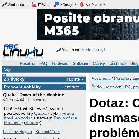
AbcLinuxu.cz
ITBiz.cz
HDmag.cz
AbcPráce.cz
AbcLinuxu
hledá autory
!
Poradna
FAQ
Hardware
Software
Články
Učebnice
Blog
Styl
×
AbcLinuxu
:/
Poradna
/
Lin
Zprávičky
napište »
Pracovní nabídky
inzerujte »
Štítky
:
nastavení
,
PC
,
pr
Quake: Dawn of the Machine
Dotaz: 
včera 04:44 | IT novinky
U příležitosti 30. výročí vydání
dnsmasq
počítačové hry
Quake
byla
vydána
nová epizoda
s názvem
Dawn of the
Machine
(
Steam
).
problém
Ladislav Hagara
|
Komentářů: 3