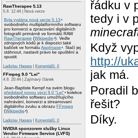
řádku v 
RawTherapee 5.13
5.8. 12:44 | Nová verze
tedy i v 
Byla vydána nová verze 5.13
svobodného multiplatformního softwaru
minecraft
pro konverzi a zpracování digitálních
fotografií primárně ve formátů RAW
RawTherapee
(
Wikipedie
). Vedle
zdrojových kódů je k dispozici také
Když vyp
balíček ve formátu
AppImage
. Stačí jej
stáhnout, nastavit právo ke spuštění a
http://uk
spustit.
Ladislav Hagara
|
Komentářů: 0
jak má.
FFmpeg 9.0 "Lei"
4.8. 20:44 | Zajímavý článek
Poradil 
Jean-Baptiste Kempf na svém blogu
představil novou verzi 9.0 "Lei"
kolekce
svobodného softwaru umožňujícího
řešit?
nahrávání, konverzi a streamovaní
digitálního zvuku a obrazu
FFmpeg
(
Wikipedie
).
Díky.
Ladislav Hagara
|
Komentářů: 0
NVIDIA sponzorem služby Linux
Vendor Firmware Service (LVFS)