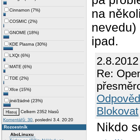
na někol
Cinnamon
(
7%
)
COSMIC
(
2%
)
nevedu) 
GNOME
(
18%
)
ipad.
KDE Plasma
(
30%
)
LXQt
(
6%
)
2.8.2012
MATE
(
6%
)
Re: Open
TDE
(
2%
)
přesměr
Xfce
(
15%
)
Odpověd
jiné/žádné
(
23%
)
Blokovat
Celkem 2352 hlasů
Komentářů: 30
, poslední 3.4. 20:20
Nikdo s
Rozcestník
AbcLinuxu