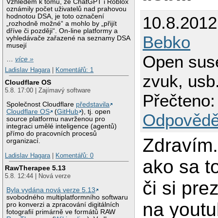
Vzhledem k tomu, že ChatGPT i Roblox
oznámily počet uživatelů nad prahovou
hodnotou DSA, je toto označení
10.8.2012
„rozhodně možné“ a mohlo by „přijít
dříve či později“. On-line platformy a
Bebko
vyhledávače zařazené na seznamy DSA
musejí
Open suse
…
více »
Ladislav Hagara
|
Komentářů: 1
zvuk, usb.
Cloudflare OS
5.8. 17:00 | Zajímavý software
Přečteno:
Společnost Cloudflare
představila
Cloudflare OS
(
GitHub
), tj. open
Odpovědě
source platformu navrženou pro
integraci umělé inteligence (agentů)
přímo do pracovních procesů
Zdravím
organizací.
Ladislav Hagara
|
Komentářů: 0
ako sa to
RawTherapee 5.13
5.8. 12:44 | Nová verze
či si pr
Byla vydána nová verze 5.13
svobodného multiplatformního softwaru
na youtu
pro konverzi a zpracování digitálních
fotografií primárně ve formátů RAW