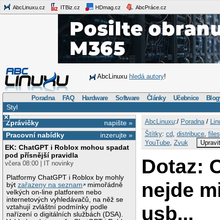
AbcLinuxu.cz
ITBiz.cz
HDmag.cz
AbcPráce.cz
AbcLinuxu
hledá autory
!
Poradna
FAQ
Hardware
Software
Články
Učebnice
Blog
Styl
×
AbcLinuxu
:/
Poradna
/
Lin
Zprávičky
napište »
Štítky
:
cd
,
distribuce
,
file
Pracovní nabídky
inzerujte »
YouTube
,
Zvuk
Upravi
EK: ChatGPT i Roblox mohou spadat
pod přísnější pravidla
Dotaz: 
včera 08:00 | IT novinky
Platformy ChatGPT i Roblox by mohly
nejde mi
být
zařazeny na seznam
mimořádně
velkých on-line platforem nebo
internetových vyhledávačů, na něž se
usb...
vztahují zvláštní podmínky podle
nařízení o digitálních službách (DSA).