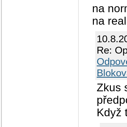
na nor
na real
10.8.2
Re: Op
Odpov
Blokov
Zkus 
předp
Když t