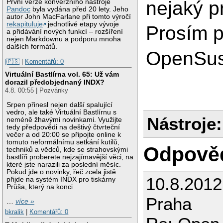
nejaký p
První verze konverzního nástroje
Pandoc
byla vydána před 20 lety. Jeho
autor John MacFarlane při tomto výročí
rekapituluje
jednotlivé etapy vývoje
Prosím p
a přidávání nových funkcí – rozšíření
nejen Markdownu a podporu mnoha
dalších formátů.
OpenSu
|🇵🇸
|
Komentářů: 0
Virtuální Bastlírna vol. 65: Už vám
dorazil předobjednaný INDX?
4.8. 00:55 | Pozvánky
Srpen přinesl nejen další spalující
vedro, ale také Virtuální Bastlírnu s
Nástroje:
neméně žhavými novinkami. Využijte
tedy předpovědi na deštivý čtvrteční
večer a od 20:00 se připojte online k
tomuto neformálnímu setkání kutilů,
Odpově
techniků a vědců, kde se strahovskými
bastlíři proberete nejzajímavější věci, na
které jste narazili za poslední měsíc.
Pokud jde o novinky, řeč zcela jistě
10.8.201
přijde na systém INDX pro tiskárny
Průša, který na konci
Praha
…
více »
bkralik
|
Komentářů: 0