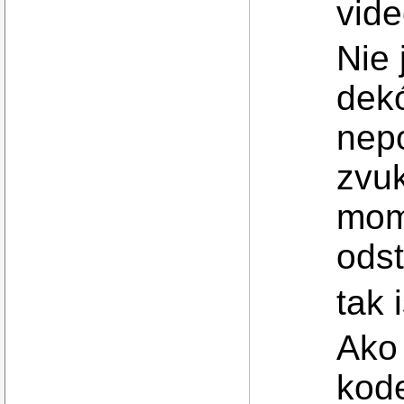
vide
Nie 
dek
nepo
zvu
mom
odst
tak 
Ako 
kod