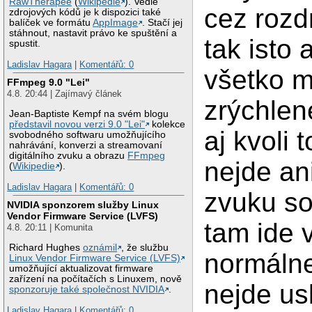
RawTherapee
(
Wikipedie
). Vedle
cez rozd
zdrojových kódů je k dispozici také
balíček ve formátu
AppImage
. Stačí jej
stáhnout, nastavit právo ke spuštění a
tak isto 
spustit.
Ladislav Hagara
|
Komentářů: 0
všetko m
FFmpeg 9.0 "Lei"
4.8. 20:44 | Zajímavý článek
zrýchlen
Jean-Baptiste Kempf na svém blogu
představil novou verzi 9.0 "Lei"
kolekce
aj kvoli 
svobodného softwaru umožňujícího
nahrávání, konverzi a streamovaní
digitálního zvuku a obrazu
FFmpeg
nejde an
(
Wikipedie
).
Ladislav Hagara
|
Komentářů: 0
zvuku so
NVIDIA sponzorem služby Linux
Vendor Firmware Service (LVFS)
tam ide 
4.8. 20:11 | Komunita
Richard Hughes
oznámil
, že službu
normálne
Linux Vendor Firmware Service (LVFS)
umožňující aktualizovat firmware
zařízení na počítačích s Linuxem, nově
nejde us
sponzoruje také společnost NVIDIA
.
Ladislav Hagara
|
Komentářů: 0