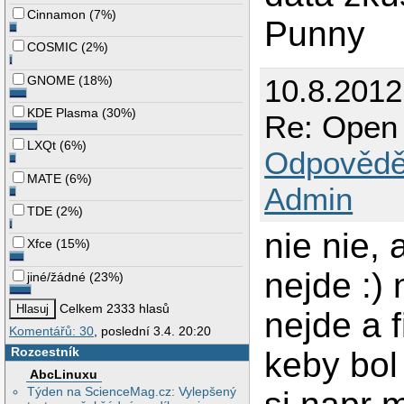
Cinnamon
(
7%
)
Punny
COSMIC
(
2%
)
GNOME
(
18%
)
10.8.201
KDE Plasma
(
30%
)
Re: Open 
LXQt
(
6%
)
Odpovědě
MATE
(
6%
)
Admin
TDE
(
2%
)
nie nie,
Xfce
(
15%
)
nejde :) 
jiné/žádné
(
23%
)
Celkem 2333 hlasů
nejde a 
Komentářů: 30
, poslední 3.4. 20:20
Rozcestník
keby bo
AbcLinuxu
Týden na ScienceMag.cz: Vylepšený