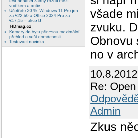
si napr 
test nenašel žádný rozdíl mezi
vodíkem a antiv
všade mi
Ušetřete 30 %: Windows 11 Pro jen
za €22,50 a Office 2024 Pro za
€17,15 – akce B
zvuku. D
HDmag.cz
Kamery do bytu přinesou maximální
Obnovu s
přehled o vaší domácnosti
Testovací novinka
no v arc
10.8.2012
Re: Open 
Odpovědě
Admin
Zkus ně