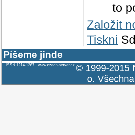
to 
Založit 
Tiskni
Sd
Píšeme jinde
ISSN 1214-1267
www.czech-server.cz
© 1999-2015
o.
Všechna 