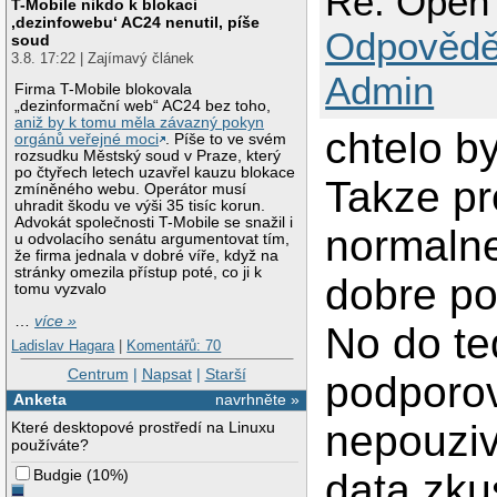
Re: Open 
T-Mobile nikdo k blokaci
‚dezinfowebu‘ AC24 nenutil, píše
Odpovědě
soud
3.8. 17:22 | Zajímavý článek
Admin
Firma T-Mobile blokovala
„dezinformační web“ AC24 bez toho,
aniž by k tomu měla závazný pokyn
chtelo by
orgánů veřejné moci
. Píše to ve svém
rozsudku Městský soud v Praze, který
po čtyřech letech uzavřel kauzu blokace
Takze pr
zmíněného webu. Operátor musí
uhradit škodu ve výši 35 tisíc korun.
Advokát společnosti T-Mobile se snažil i
normalne
u odvolacího senátu argumentovat tím,
že firma jednala v dobré víře, když na
stránky omezila přístup poté, co ji k
dobre po
tomu vyzvalo
…
více »
No do te
Ladislav Hagara
|
Komentářů: 70
Centrum
|
Napsat
|
Starší
podporov
Anketa
navrhněte »
nepouziv
Které desktopové prostředí na Linuxu
používáte?
Budgie
(
10%
)
data zkus