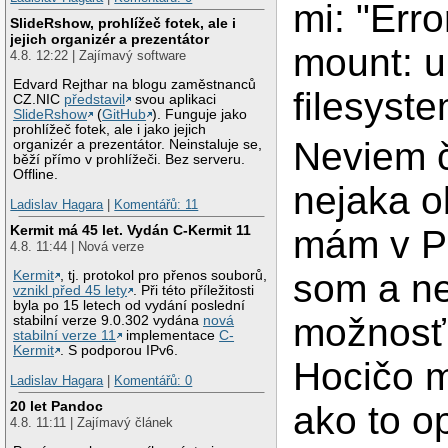
mi: "Err
SlideRshow, prohlížeč fotek, ale i
jejich organizér a prezentátor
mount: 
4.8. 12:22 | Zajímavý software
Edvard Rejthar na blogu zaměstnanců
filesyste
CZ.NIC
představil
svou aplikaci
SlideRshow
(
GitHub
). Funguje jako
prohlížeč fotek, ale i jako jejich
Neviem 
organizér a prezentátor. Neinstaluje se,
běží přímo v prohlížeči. Bez serveru.
Offline.
nejaka o
Ladislav Hagara
|
Komentářů: 11
Kermit má 45 let. Vydán C-Kermit 11
mám v P
4.8. 11:44 | Nová verze
som a ne
Kermit
, tj. protokol pro přenos souborů,
vznikl před 45 lety
. Při této příležitosti
byla po 15 letech od vydání poslední
možnosť 
stabilní verze 9.0.302 vydána
nová
stabilní verze 11
implementace
C-
Kermit
. S podporou IPv6.
Hocičo m
Ladislav Hagara
|
Komentářů: 0
20 let Pandoc
ako to o
4.8. 11:11 | Zajímavý článek