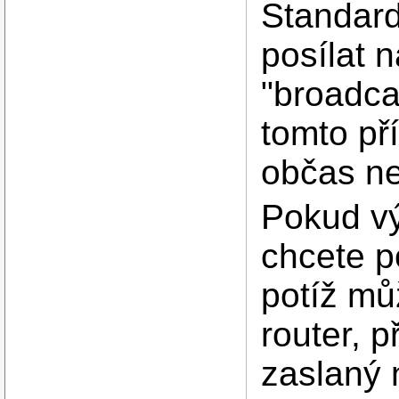
Standar
posílat n
"broadca
tomto př
občas ne
Pokud vý
chcete p
potíž mů
router, 
zaslaný 