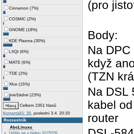
(pro jist
Cinnamon
(
7%
)
COSMIC
(
2%
)
GNOME
(
18%
)
Body:
KDE Plasma
(
30%
)
Na DPC 
LXQt
(
6%
)
když ano
MATE
(
6%
)
(TZN krám
TDE
(
2%
)
Xfce
(
15%
)
Na DSL 5
jiné/žádné
(
23%
)
kabel o
Celkem 2351 hlasů
Komentářů: 30
, poslední 3.4. 20:20
router
Rozcestník
AbcLinuxu
DSL-584
Událo se v týdnu 32/2026