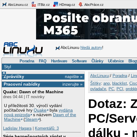
AbcLinuxu.cz
ITBiz.cz
HDmag.cz
AbcPráce.cz
AbcLinuxu
hledá autory
!
Poradna
FAQ
Hardware
Software
Články
Učebnice
Blog
Styl
×
AbcLinuxu
:/
Poradna
/
Lin
Zprávičky
napište »
Štítky
:
ano
,
blacklist
,
Cis
Pracovní nabídky
inzerujte »
ovladače
,
PC
,
PCI
,
probl
Quake: Dawn of the Machine
dnes 04:44 | IT novinky
Dotaz: 
U příležitosti 30. výročí vydání
počítačové hry
Quake
byla
vydána
PC/Serv
nová epizoda
s názvem
Dawn of the
Machine
(
Steam
).
dálku -
Ladislav Hagara
|
Komentářů: 3
Série bezpečnostních záplat v