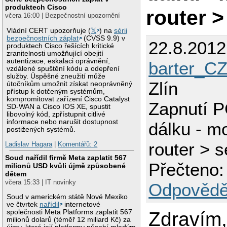
produktech Cisco
router >
včera 16:00 | Bezpečnostní upozornění
Vládní CERT upozorňuje (
𝕏
) na
sérii
bezpečnostních záplat
(CVSS 9.9) v
22.8.201
produktech Cisco řešících kritické
zranitelnosti umožňující obejití
autentizace, eskalaci oprávnění,
barter_C
vzdálené spuštění kódu a odepření
služby. Úspěšné zneužití může
Zlín
útočníkům umožnit získat neoprávněný
přístup k dotčeným systémům,
kompromitovat zařízení Cisco Catalyst
Zapnutí P
SD-WAN a Cisco IOS XE, spustit
libovolný kód, zpřístupnit citlivé
informace nebo narušit dostupnost
dálku - 
postižených systémů.
router > s
Ladislav Hagara
|
Komentářů: 2
Soud nařídil firmě Meta zaplatit 567
Přečteno:
milionů USD kvůli újmě způsobené
dětem
včera 15:33 | IT novinky
Odpovědě
Soud v americkém státě Nové Mexiko
ve čtvrtek
nařídil
internetové
společnosti Meta Platforms zaplatit 567
Zdravím
milionů dolarů (téměř 12 miliard Kč) za