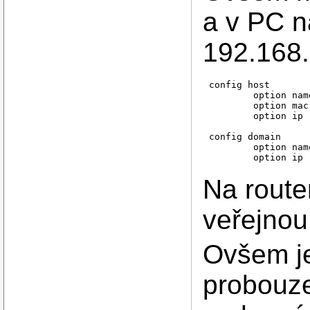
a v PC na
192.168.
config host

	option name 'htpc'

	option mac '00:26:18:f3:96:60'

	option ip '192.168.1.12'

config domain

	option name 'htpc'

Na rout
veřejnou 
Ovšem je
probouze