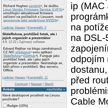
ip (MAC 
Richard Hughes
oznámil
, že službu
Linux Vendor Firmware Service (LVFS)
prográm
umožňující aktualizovat firmware
zařízení na počítačích s Linuxem, nově
sponzoruje také společnost NVIDIA
.
na potíž
Ladislav Hagara
|
Komentářů: 0
SlideRshow, prohlížeč fotek, ale i
na DSL-5
jejich organizér a prezentátor
4.8. 12:22 | Zajímavý software
zapojení
Edvard Rejthar na blogu zaměstnanců
CZ.NIC
představil
svou aplikaci
odpojím 
SlideRshow
(
GitHub
). Funguje jako
prohlížeč fotek, ale i jako jejich
organizér a prezentátor. Neinstaluje se,
dostanu,
běží přímo v prohlížeči. Bez serveru.
Offline.
před rou
Ladislav Hagara
|
Komentářů: 11
Centrum
|
Napsat
|
Starší
problémi
Anketa
navrhněte »
Které desktopové prostředí na Linuxu
Cable M
používáte?
Budgie
(
10%
)