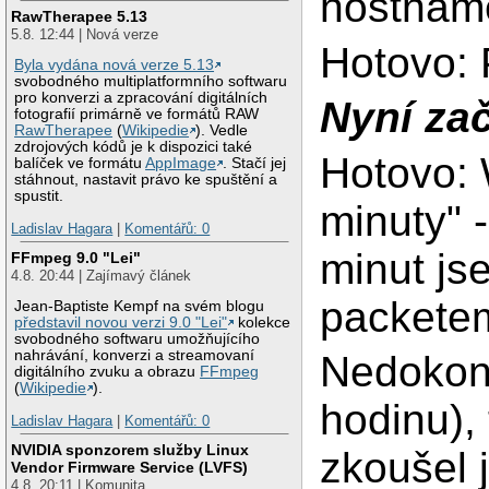
hostname
RawTherapee 5.13
5.8. 12:44 | Nová verze
Hotovo: 
Byla vydána nová verze 5.13
svobodného multiplatformního softwaru
pro konverzi a zpracování digitálních
Nyní za
fotografií primárně ve formátů RAW
RawTherapee
(
Wikipedie
). Vedle
zdrojových kódů je k dispozici také
Hotovo: 
balíček ve formátu
AppImage
. Stačí jej
stáhnout, nastavit právo ke spuštění a
spustit.
minuty" 
Ladislav Hagara
|
Komentářů: 0
minut j
FFmpeg 9.0 "Lei"
4.8. 20:44 | Zajímavý článek
packetem
Jean-Baptiste Kempf na svém blogu
představil novou verzi 9.0 "Lei"
kolekce
svobodného softwaru umožňujícího
nahrávání, konverzi a streamovaní
Nedokonč
digitálního zvuku a obrazu
FFmpeg
(
Wikipedie
).
hodinu),
Ladislav Hagara
|
Komentářů: 0
NVIDIA sponzorem služby Linux
zkoušel 
Vendor Firmware Service (LVFS)
4.8. 20:11 | Komunita