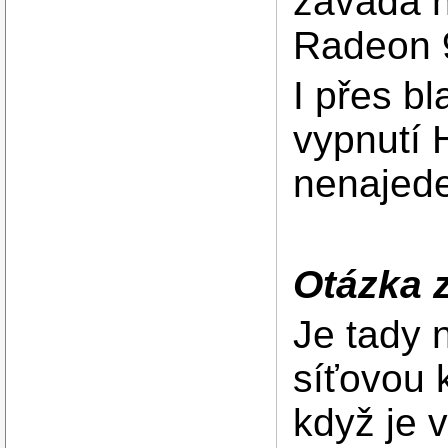
závada n
Radeon 
I přes bl
vypnutí 
nenajede
Otázka z
Je tady 
síťovou k
když je 