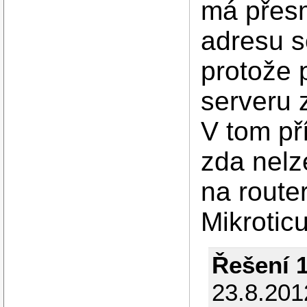
má přesm
adresu s
protože 
serveru
V tom př
zda nelz
na route
Mikrotic
Řešení 
23.8.201