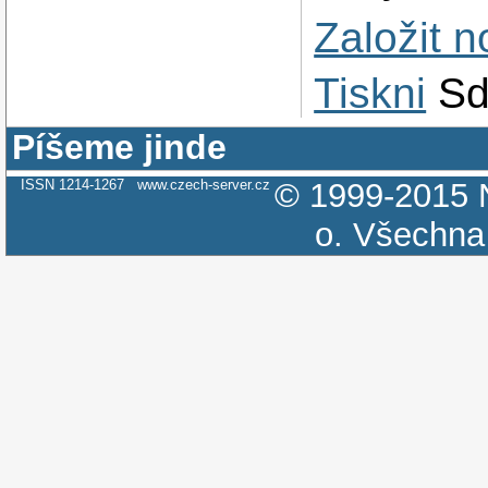
Založit 
Tiskni
Sd
Píšeme jinde
ISSN 1214-1267
www.czech-server.cz
© 1999-2015
o.
Všechna 