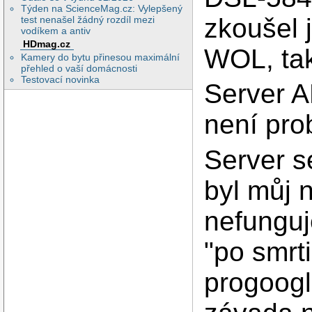
Týden na ScienceMag.cz: Vylepšený
zkoušel 
test nenašel žádný rozdíl mezi
vodíkem a antiv
HDmag.cz
WOL, tak
Kamery do bytu přinesou maximální
přehled o vaší domácnosti
Testovací novinka
Server 
není pro
Server s
byl můj 
nefunguj
"po smrti
progoogl