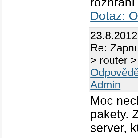
rozhraní 
Dotaz: 
23.8.201
Re: Zapnu
> router >
Odpovědě
Admin
Moc nech
pakety. 
server, 