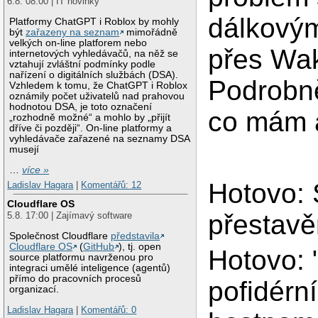
6.8. 08:00 | IT novinky
dálkový
Platformy ChatGPT i Roblox by mohly
být
zařazeny na seznam
mimořádně
velkých on-line platforem nebo
přes Wa
internetových vyhledávačů, na něž se
vztahují zvláštní podmínky podle
nařízení o digitálních službách (DSA).
Podrobn
Vzhledem k tomu, že ChatGPT i Roblox
oznámily počet uživatelů nad prahovou
hodnotou DSA, je toto označení
co mám 
„rozhodně možné“ a mohlo by „přijít
dříve či později“. On-line platformy a
vyhledávače zařazené na seznamy DSA
musejí
…
více »
Hotovo: 
Ladislav Hagara
|
Komentářů: 12
Cloudflare OS
přestavě
5.8. 17:00 | Zajímavý software
Společnost Cloudflare
představila
Cloudflare OS
(
GitHub
), tj. open
Hotovo: "
source platformu navrženou pro
integraci umělé inteligence (agentů)
přímo do pracovních procesů
pofidérn
organizací.
Ladislav Hagara
|
Komentářů: 0