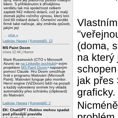
újmy, které její platformy působí mladým
lidem. S přihlédnutím k dřívějšímu
verdiktu tak má společnost celkem
zaplatit 942 milionů dolarů, což je malý
zlomek jejího ročního výnosu, který loni
Vlastním
činil 60 miliard dolarů. Čtvrteční verdikt
firmě také nařizuje, aby změnila způsob,
jakým její
"veřejno
…
více »
Ladislav Hagara
|
Komentářů: 13
(doma, s
MS Paint Doom
včera 12:44 | Humor
na který
Mark Russinovich (CTO v Microsoft
Azure) se
na LinkedIn pochlubil
svým
schopen 
projektem
MS Paint Doom
napsaným
pomocí Claude. Hru Doom umožňuje
hrát v programu Malování (Microsoft
jak přes
Paint). Malování funguje jako monitor.
Herní engine (ViZDoom) běží na pozadí
a každý vykreslený snímek hry vkládá
graficky.
automaticky přes schránku (clipboard)
do Malování.
Nicmén
Ladislav Hagara
|
Komentářů: 2
EK: ChatGPT i Roblox mohou spadat
problém 
pod přísnější pravidla