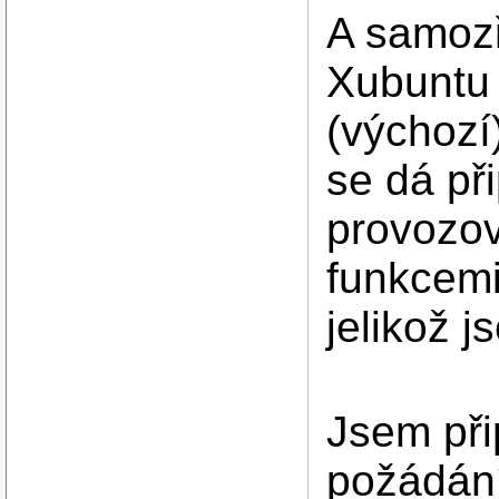
A samozř
Xubuntu 
(výchozí
se dá př
provozov
funkcemi
jelikož j
Jsem při
požádání