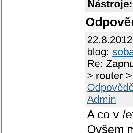
Nástroje:
Odpově
22.8.201
blog:
sob
Re: Zapnu
> router >
Odpovědě
Admin
A co v /
Ovšem mě