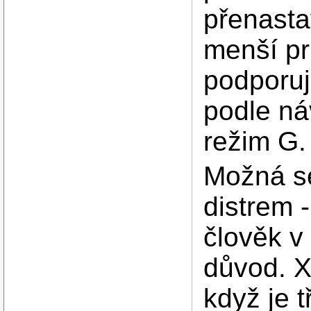
přenastav
menší pr
podporuj
podle n
režim G.
Možná se
distrem 
člověk v
důvod. X
když je t