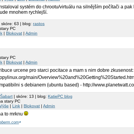
instaloval systém do chrootu/virtuálu na silnějším počítači a pa
 bude mnohem rychlejší.
 skóre: 63 | blog:
rastos
 stary PC
nk
|
Blokovat
|
Admin
 stary PC
nk
|
Blokovat
|
Admin
ribuce urcene pro starci pocitace a mam s nim dobre zkusenost:
/puppylinux.org/main/Overview%20and%20Getting%20Started.ht
patibilni s debianem (ubuntu based) - http://www.planetwatt.c
 Šabart
| skóre: 13 | blog:
KatiePC blog
na stary PC
Výše
|
Link
|
Blokovat
|
Admin
 na to mrknu
eberm.com