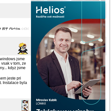
ⰕⰅ ⰏⰉ ⰒⰓⰄⰅⰎ ·:⁖⁘⁙
o windows jsme
 vsak v tom, ze
ny... kdyz jsme
sem jeste pri
. Instalace byla