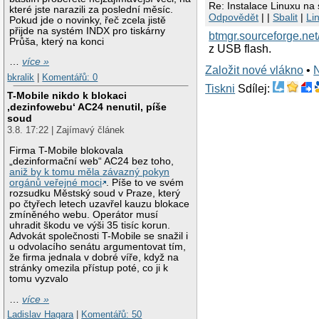
Re: Instalace Linuxu na
které jste narazili za poslední měsíc.
Odpovědět
| |
Sbalit
|
Li
Pokud jde o novinky, řeč zcela jistě
přijde na systém INDX pro tiskárny
btmgr.sourceforge.net
Průša, který na konci
z USB flash.
…
více »
Založit nové vlákno
•
bkralik
|
Komentářů: 0
Tiskni
Sdílej:
T-Mobile nikdo k blokaci
‚dezinfowebu‘ AC24 nenutil, píše
soud
3.8. 17:22 | Zajímavý článek
Firma T-Mobile blokovala
„dezinformační web“ AC24 bez toho,
aniž by k tomu měla závazný pokyn
orgánů veřejné moci
. Píše to ve svém
rozsudku Městský soud v Praze, který
po čtyřech letech uzavřel kauzu blokace
zmíněného webu. Operátor musí
uhradit škodu ve výši 35 tisíc korun.
Advokát společnosti T-Mobile se snažil i
u odvolacího senátu argumentovat tím,
že firma jednala v dobré víře, když na
stránky omezila přístup poté, co ji k
tomu vyzvalo
…
více »
Ladislav Hagara
|
Komentářů: 50