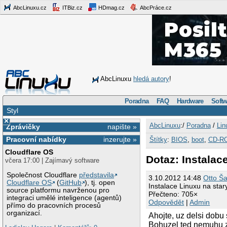
AbcLinuxu.cz
ITBiz.cz
HDmag.cz
AbcPráce.cz
AbcLinuxu
hledá autory
!
Poradna
FAQ
Hardware
Softw
Styl
×
AbcLinuxu
:/
Poradna
/
Lin
Zprávičky
napište »
Pracovní nabídky
inzerujte »
Štítky
:
BIOS
,
boot
,
CD-R
Cloudflare OS
Dotaz: Instalac
včera 17:00 | Zajímavý software
Společnost Cloudflare
představila
3.10.2012 14:48
Otto Ša
Cloudflare OS
(
GitHub
), tj. open
Instalace Linuxu na sta
source platformu navrženou pro
Přečteno: 705×
integraci umělé inteligence (agentů)
Odpovědět
|
Admin
přímo do pracovních procesů
organizací.
Ahojte, uz delsi dobu
Bohuzel ted nemuhu zj