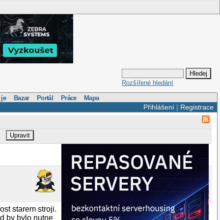
Rozšířené hledání
 je
Bazar
Portál
Práce
Mapa
Přihlášení
|
Registrace
Upravit
t starem stroji.
d by bylo nutne