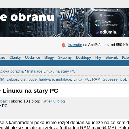
Inzerujte
na AbcPráce.cz od 950 Kč
are
Články
Učebnice
Blogy
Skupiny
Desktopy
Hry
Slovník
Kdo
uxová poradna
/
Instalace Linuxu na stary PC
OM
,
Debian
,
distribuce
,
hardware
,
instalace
,
Linux
,
PC
,
RAM
,
Squeeze
,
USB
e Linuxu na stary PC
bart
| skóre: 13 | blog:
KatiePC blog
ry PC
 se s kamaradem pokousime rozjet debian squeeze na celkem dos
istit blizsi specifikaci zeleza (odhaduji RAM max 64 MB). Poku