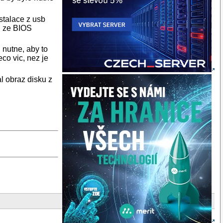
nstalace z usb
, ze BIOS
 nutne, aby to
eco vic, nez je
l obraz disku z