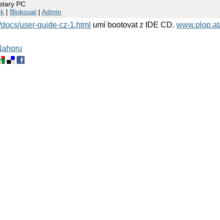
 stary PC
nk
|
Blokovat
|
Admin
/docs/user-guide-cz-1.html
umí bootovat z IDE CD.
www.plop.at
Nahoru