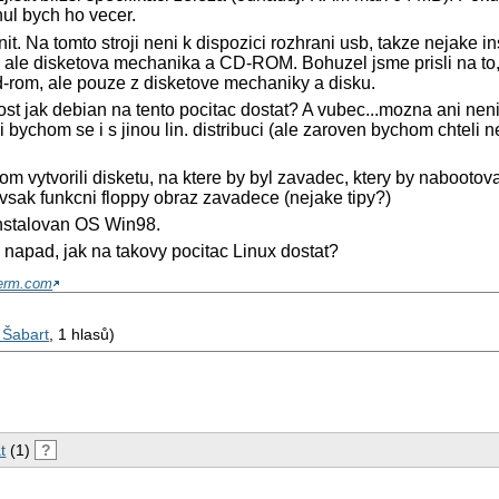
tnul bych ho vecer.
nit. Na tomto stroji neni k dispozici rozhrani usb, takze nejake i
 ale disketova mechanika a CD-ROM. Bohuzel jsme prisli na to
-rom, ale pouze z disketove mechaniky a disku.
st jak debian na tento pocitac dostat? A vubec...mozna ani neni
li bychom se i s jinou lin. distribuci (ale zaroven bychom chteli n
m vytvorili disketu, na ktere by byl zavadec, ktery by nabootova
vsak funkcni floppy obraz zavadece (nejake tipy?)
instalovan OS Win98.
napad, jak na takovy pocitac Linux dostat?
erm.com
 Šabart
, 1 hlasů)
t
(1)
?