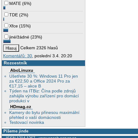
MATE
(
6%
)
TDE
(
2%
)
Xfce
(
15%
)
jiné/žádné
(
23%
)
Celkem 2326 hlasů
Komentářů: 30
, poslední 3.4. 20:20
Rozcestník
AbcLinuxu
Ušetřete 30 %: Windows 11 Pro jen
za €22,50 a Office 2024 Pro za
€17,15 – akce B
Týden na ITBiz: Čína podle zdrojů
zahájila výrobu zařízení pro domácí
produkci v
HDmag.cz
Kamery do bytu přinesou maximální
přehled o vaší domácnosti
Testovací novinka
Píšeme jinde