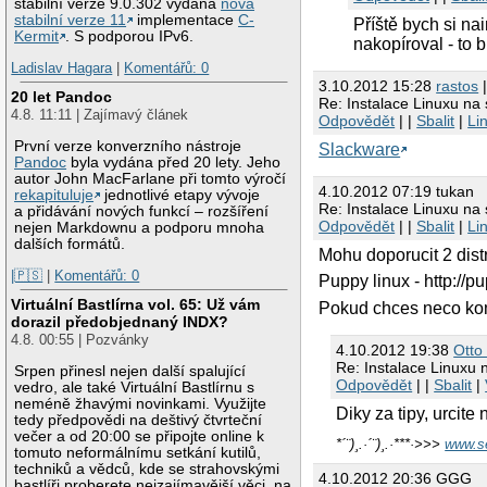
stabilní verze 9.0.302 vydána
nová
stabilní verze 11
implementace
C-
Příště bych si na
Kermit
. S podporou IPv6.
nakopíroval - to
Ladislav Hagara
|
Komentářů: 0
3.10.2012 15:28
rastos
|
20 let Pandoc
Re: Instalace Linuxu na
4.8. 11:11 | Zajímavý článek
Odpovědět
| |
Sbalit
|
Li
První verze konverzního nástroje
Slackware
Pandoc
byla vydána před 20 lety. Jeho
autor John MacFarlane při tomto výročí
4.10.2012 07:19 tukan
rekapituluje
jednotlivé etapy vývoje
Re: Instalace Linuxu na
a přidávání nových funkcí – rozšíření
Odpovědět
| |
Sbalit
|
Li
nejen Markdownu a podporu mnoha
dalších formátů.
Mohu doporucit 2 dist
|🇵🇸
|
Komentářů: 0
Puppy linux - http:/
Virtuální Bastlírna vol. 65: Už vám
Pokud chces neco kom
dorazil předobjednaný INDX?
4.8. 00:55 | Pozvánky
4.10.2012 19:38
Otto
Re: Instalace Linuxu 
Srpen přinesl nejen další spalující
Odpovědět
| |
Sbalit
|
vedro, ale také Virtuální Bastlírnu s
neméně žhavými novinkami. Využijte
Diky za tipy, urcite
tedy předpovědi na deštivý čtvrteční
večer a od 20:00 se připojte online k
*´¨)¸.·´¨)¸.·***·>>>
www.s
tomuto neformálnímu setkání kutilů,
techniků a vědců, kde se strahovskými
4.10.2012 20:36 GGG
bastlíři proberete nejzajímavější věci, na