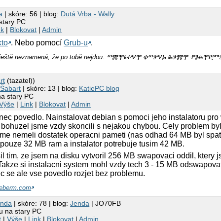
a
| skóre: 56 | blog:
Dutá Vrba - Wally
 stary PC
nk
|
Blokovat
|
Admin
kto
. Nebo pomocí
Grub-u
.
m, ještě neznamená, že po tobě nejdou. ⰞⰏⰉⰓⰀⰜⰉ ⰗⰞⰅⰜⰘ ⰈⰅⰏⰉ ⰒⰑⰎⰉⰁ
rt
(tazatel))
 Šabart
| skóre: 13 | blog:
KatiePC blog
na stary PC
Výše
|
Link
|
Blokovat
|
Admin
nec povedlo. Nainstalovat debian s pomoci jeho instalatoru pr
 bohuzel jsme vzdy skoncili s nejakou chybou. Cely problem byl
sme nemeli dostatek operacni pameti (nas odhad 64 MB byl spat
l pouze 32 MB ram a instalator potrebuje tusim 42 MB.
l tim, ze jsem na disku vytvoril 256 MB swapovaci oddil, ktery j
. Takze si instalacni system mohl vzdy tech 3 - 15 MB odswapovat
 se ale vse povedlo rozjet bez problemu.
eberm.com
endа
| skóre: 78 | blog:
Jenda
| JO70FB
xu na stary PC
t
|
Výše
|
Link
|
Blokovat
|
Admin