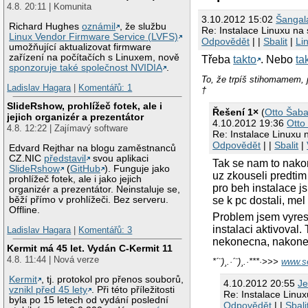
4.8. 20:11 | Komunita
3.10.2012 15:02
Šangal
Richard Hughes
oznámil
, že službu
Re: Instalace Linuxu na
Linux Vendor Firmware Service (LVFS)
Odpovědět
| |
Sbalit
|
Li
umožňující aktualizovat firmware
zařízení na počítačích s Linuxem, nově
Třeba
takto
. Nebo
ta
sponzoruje také společnost NVIDIA
.
To, že trpíš stihomame
Ladislav Hagara
|
Komentářů: 1
†
SlideRshow, prohlížeč fotek, ale i
Řešení 1×
(
Otto Šaba
jejich organizér a prezentátor
4.10.2012 19:36
Otto
4.8. 12:22 | Zajímavý software
Re: Instalace Linuxu 
Odpovědět
| |
Sbalit
|
Edvard Rejthar na blogu zaměstnanců
CZ.NIC
představil
svou aplikaci
Tak se nam to nako
SlideRshow
(
GitHub
). Funguje jako
uz zkouseli predtim
prohlížeč fotek, ale i jako jejich
pro beh instalace j
organizér a prezentátor. Neinstaluje se,
běží přímo v prohlížeči. Bez serveru.
se k pc dostali, me
Offline.
Problem jsem vyresi
instalaci aktivoval
Ladislav Hagara
|
Komentářů: 3
nekonecna, nakonec
Kermit má 45 let. Vydán C-Kermit 11
4.8. 11:44 | Nová verze
*´¨)¸.·´¨)¸.·***·>>>
www.s
Kermit
, tj. protokol pro přenos souborů,
4.10.2012 20:55
J
vznikl před 45 lety
. Při této příležitosti
Re: Instalace Linu
byla po 15 letech od vydání poslední
Odpovědět
| |
Sbali