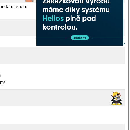
k ho tam jenom
m
om/