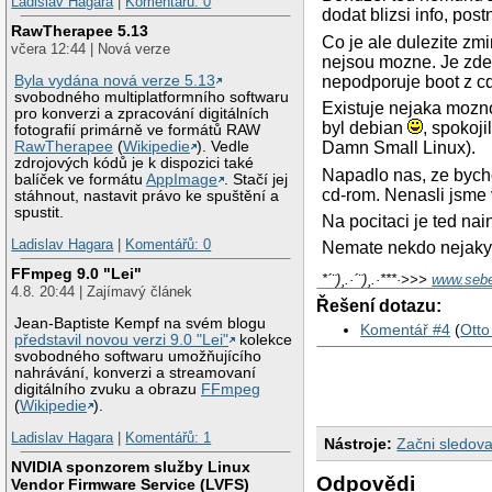
Ladislav Hagara
|
Komentářů: 0
dodat blizsi info, pos
RawTherapee 5.13
Co je ale dulezite zmi
včera 12:44 | Nová verze
nejsou mozne. Je zde
Byla vydána nová verze 5.13
nepodporuje boot z cd
svobodného multiplatformního softwaru
Existuje nejaka mozno
pro konverzi a zpracování digitálních
byl debian
, spokoji
fotografií primárně ve formátů RAW
RawTherapee
(
Wikipedie
). Vedle
Damn Small Linux).
zdrojových kódů je k dispozici také
Napadlo nas, ze bycho
balíček ve formátu
AppImage
. Stačí jej
cd-rom. Nenasli jsme 
stáhnout, nastavit právo ke spuštění a
spustit.
Na pocitaci je ted na
Ladislav Hagara
|
Komentářů: 0
Nemate nekdo nejaky 
FFmpeg 9.0 "Lei"
*´¨)¸.·´¨)¸.·***·>>>
www.seb
4.8. 20:44 | Zajímavý článek
Řešení dotazu:
Jean-Baptiste Kempf na svém blogu
Komentář #4
(
Otto
představil novou verzi 9.0 "Lei"
kolekce
svobodného softwaru umožňujícího
nahrávání, konverzi a streamovaní
digitálního zvuku a obrazu
FFmpeg
(
Wikipedie
).
Ladislav Hagara
|
Komentářů: 1
Nástroje:
Začni sledova
NVIDIA sponzorem služby Linux
Odpovědi
Vendor Firmware Service (LVFS)