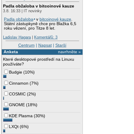
Padla obžaloba v bitcoinové kauze
3.8. 16:33 | IT novinky
Padla obžaloba
v
bitcoinové kauze
.
Státní zástupkyně chce pro Blažka 6,5
roku vězení, pro Titze 8 let.
Ladislav Hagara
|
Komentářů: 3
Centrum
|
Napsat
|
Starší
Anketa
navrhněte »
Které desktopové prostředí na Linuxu
používáte?
Budgie
(
10%
)
Cinnamon
(
7%
)
COSMIC
(
2%
)
GNOME
(
18%
)
KDE Plasma
(
30%
)
LXQt
(
6%
)