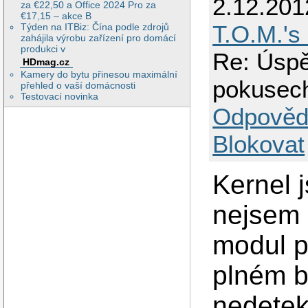
2.12.201
za €22,50 a Office 2024 Pro za
€17,15 – akce B
T.O.M.'s
Týden na ITBiz: Čína podle zdrojů
zahájila výrobu zařízení pro domácí
produkci v
Re: Úspě
HDmag.cz
Kamery do bytu přinesou maximální
pokusec
přehled o vaší domácnosti
Testovací novinka
Odpověd
Blokovat
Kernel 
nejsem 
modul p
plném b
nedeteku