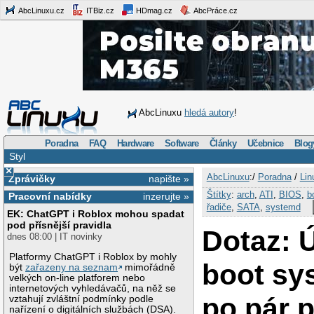
AbcLinuxu.cz
ITBiz.cz
HDmag.cz
AbcPráce.cz
AbcLinuxu
hledá autory
!
Poradna
FAQ
Hardware
Software
Články
Učebnice
Blog
Styl
×
AbcLinuxu
:/
Poradna
/
Lin
Zprávičky
napište »
Štítky
:
arch
,
ATI
,
BIOS
,
b
Pracovní nabídky
inzerujte »
řadiče
,
SATA
,
systemd
EK: ChatGPT i Roblox mohou spadat
pod přísnější pravidla
Dotaz: 
dnes 08:00 | IT novinky
Platformy ChatGPT i Roblox by mohly
boot sy
být
zařazeny na seznam
mimořádně
velkých on-line platforem nebo
internetových vyhledávačů, na něž se
po pár 
vztahují zvláštní podmínky podle
nařízení o digitálních službách (DSA).