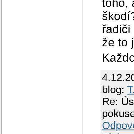
toho, 
škodí
řadiči
že to 
Každo
4.12.2
blog:
T
Re: Ús
pokus
Odpov