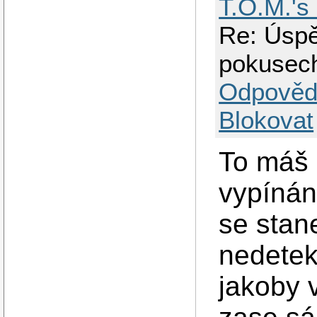
T.O.M.'s
Re: Úspě
pokusec
Odpověd
Blokovat
To máš 
vypíná
se stan
nedetek
jakoby 