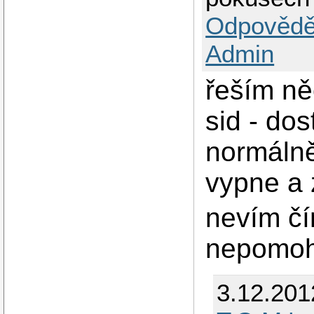
Odpovědě
Admin
řeším n
sid - dos
normálně
vypne a 
nevím čí
nepomoh
3.12.201