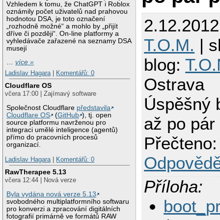
Vzhledem k tomu, že ChatGPT i Roblox
oznámily počet uživatelů nad prahovou
hodnotou DSA, je toto označení
2.12.2012
„rozhodně možné“ a mohlo by „přijít
dříve či později“. On-line platformy a
T.O.M.
| s
vyhledávače zařazené na seznamy DSA
musejí
blog:
T.O.
…
více »
Ladislav Hagara
|
Komentářů: 0
Ostrava
Cloudflare OS
včera 17:00 | Zajímavý software
Úspěšný 
Společnost Cloudflare
představila
Cloudflare OS
(
GitHub
), tj. open
až po pár
source platformu navrženou pro
integraci umělé inteligence (agentů)
Přečteno:
přímo do pracovních procesů
organizací.
Odpovědě
Ladislav Hagara
|
Komentářů: 0
RawTherapee 5.13
včera 12:44 | Nová verze
Příloha:
Byla vydána nová verze 5.13
boot_p
svobodného multiplatformního softwaru
pro konverzi a zpracování digitálních
fotografií primárně ve formátů RAW