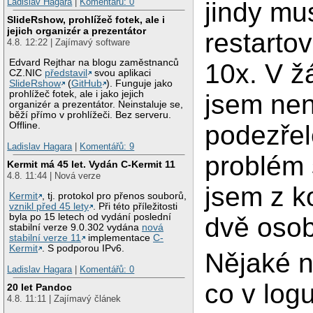
Ladislav Hagara
|
Komentářů: 0
jindy mu
SlideRshow, prohlížeč fotek, ale i
jejich organizér a prezentátor
restartov
4.8. 12:22 | Zajímavý software
Edvard Rejthar na blogu zaměstnanců
10x. V 
CZ.NIC
představil
svou aplikaci
SlideRshow
(
GitHub
). Funguje jako
prohlížeč fotek, ale i jako jejich
jsem nen
organizér a prezentátor. Neinstaluje se,
běží přímo v prohlížeči. Bez serveru.
Offline.
podezřel
Ladislav Hagara
|
Komentářů: 9
problém 
Kermit má 45 let. Vydán C-Kermit 11
4.8. 11:44 | Nová verze
jsem z k
Kermit
, tj. protokol pro přenos souborů,
vznikl před 45 lety
. Při této příležitosti
byla po 15 letech od vydání poslední
dvě osob
stabilní verze 9.0.302 vydána
nová
stabilní verze 11
implementace
C-
Kermit
. S podporou IPv6.
Nějaké n
Ladislav Hagara
|
Komentářů: 0
co v log
20 let Pandoc
4.8. 11:11 | Zajímavý článek