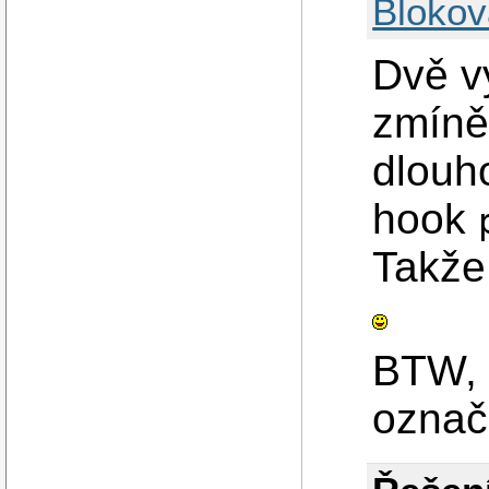
Blokov
Dvě v
zmíně
dlouho
hook
Takže
BTW, 
označo