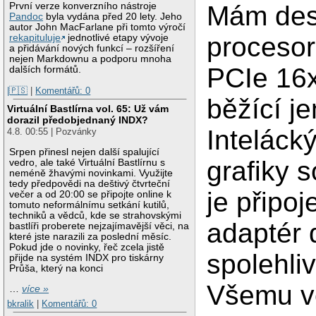
První verze konverzního nástroje
Mám de
Pandoc
byla vydána před 20 lety. Jeho
autor John MacFarlane při tomto výročí
procesor
rekapituluje
jednotlivé etapy vývoje
a přidávání nových funkcí – rozšíření
nejen Markdownu a podporu mnoha
PCIe 16x
dalších formátů.
|🇵🇸
|
Komentářů: 0
běžící j
Virtuální Bastlírna vol. 65: Už vám
dorazil předobjednaný INDX?
Inteláck
4.8. 00:55 | Pozvánky
Srpen přinesl nejen další spalující
grafiky 
vedro, ale také Virtuální Bastlírnu s
neméně žhavými novinkami. Využijte
tedy předpovědi na deštivý čtvrteční
je připo
večer a od 20:00 se připojte online k
tomuto neformálnímu setkání kutilů,
techniků a vědců, kde se strahovskými
adaptér 
bastlíři proberete nejzajímavější věci, na
které jste narazili za poslední měsíc.
Pokud jde o novinky, řeč zcela jistě
spolehliv
přijde na systém INDX pro tiskárny
Průša, který na konci
Všemu ve
…
více »
bkralik
|
Komentářů: 0