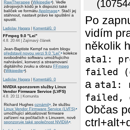
(10754
RawTherapee
(
Wikipedie
). Vedle
zdrojových kódů je k dispozici také
balíček ve formátu
AppImage
. Stačí jej
stáhnout, nastavit právo ke spuštění a
Po zapn
spustit.
Ladislav Hagara
|
Komentářů: 0
vidím pr
FFmpeg 9.0 "Lei"
4.8. 20:44 | Zajímavý článek
několik 
Jean-Baptiste Kempf na svém blogu
představil novou verzi 9.0 "Lei"
kolekce
ata1: pr
svobodného softwaru umožňujícího
nahrávání, konverzi a streamovaní
digitálního zvuku a obrazu
FFmpeg
failed (
(
Wikipedie
).
Ladislav Hagara
|
Komentářů: 0
a
ata1: 
NVIDIA sponzorem služby Linux
Vendor Firmware Service (LVFS)
failed, 
4.8. 20:11 | Komunita
Richard Hughes
oznámil
, že službu
Občas p
Linux Vendor Firmware Service (LVFS)
umožňující aktualizovat firmware
zařízení na počítačích s Linuxem, nově
ctrl+alt+
sponzoruje také společnost NVIDIA
.