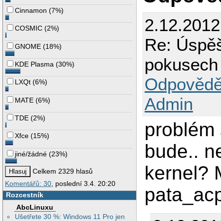
Cinnamon
(
7%
)
2.12.2012
COSMIC
(
2%
)
Re: Úspěš
GNOME
(
18%
)
pokusech
KDE Plasma
(
30%
)
Odpovědě
LXQt
(
6%
)
Admin
MATE
(
6%
)
TDE
(
2%
)
problém 
Xfce
(
15%
)
bude.. n
jiné/žádné
(
23%
)
kernel? 
Celkem 2329 hlasů
Komentářů: 30
, poslední 3.4. 20:20
pata_ac
Rozcestník
AbcLinuxu
Ušetřete 30 %: Windows 11 Pro jen