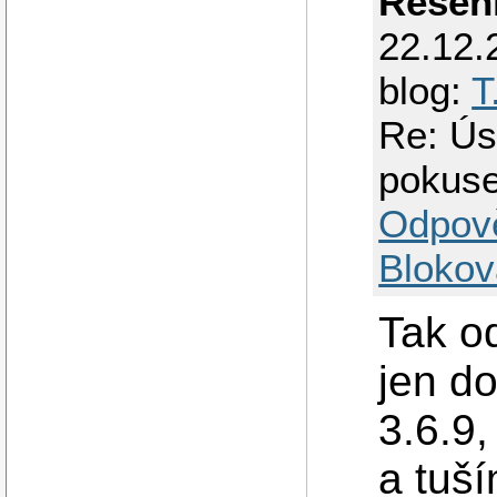
Řešen
22.12.
blog:
T
Re: Ús
pokus
Odpov
Blokov
Tak o
jen do
3.6.9
a tuší