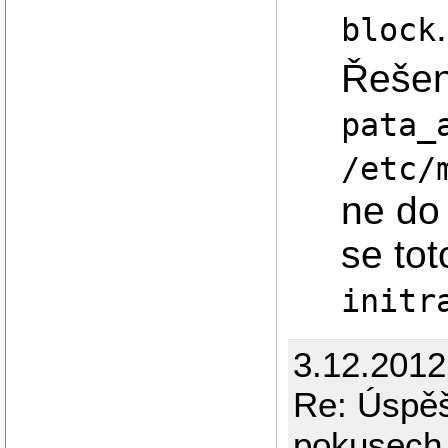
.
block
Řešen
pata_
/etc/
ne do
se to
initr
3.12.201
Re: Úspěš
pokusech