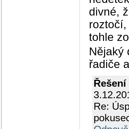
divné, 
roztočí,
tohle zo
Nějaký 
řadiče 
Řešení
3.12.20
Re: Úsp
pokuse