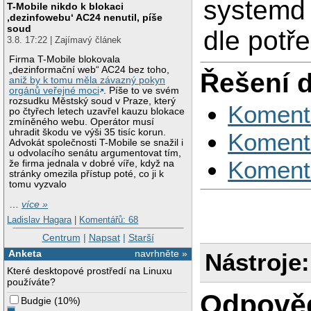
systemd 
T-Mobile nikdo k blokaci
‚dezinfowebu‘ AC24 nenutil, píše
soud
dle potře
3.8. 17:22 | Zajímavý článek
Firma T-Mobile blokovala
„dezinformační web“ AC24 bez toho,
Řešení 
aniž by k tomu měla závazný pokyn
orgánů veřejné moci
. Píše to ve svém
rozsudku Městský soud v Praze, který
Koment
po čtyřech letech uzavřel kauzu blokace
zmíněného webu. Operátor musí
uhradit škodu ve výši 35 tisíc korun.
Koment
Advokát společnosti T-Mobile se snažil i
u odvolacího senátu argumentovat tím,
Koment
že firma jednala v dobré víře, když na
stránky omezila přístup poté, co ji k
tomu vyzvalo
…
více »
Ladislav Hagara
|
Komentářů: 68
Centrum
|
Napsat
|
Starší
Anketa
navrhněte »
Nástroje:
Které desktopové prostředí na Linuxu
používáte?
Odpově
Budgie
(
10%
)