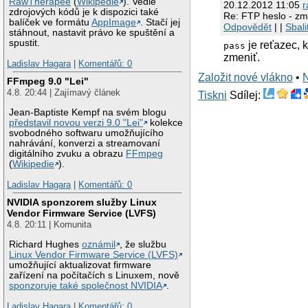
RawTherapee
(
Wikipedie
). Vedle
20.12.2012 11:05
r
zdrojových kódů je k dispozici také
Re: FTP heslo - z
balíček ve formátu
AppImage
. Stačí jej
Odpovědět
| |
Sbali
stáhnout, nastavit právo ke spuštění a
spustit.
je reťazec, 
pass
zmeniť.
Ladislav Hagara
|
Komentářů: 0
Založit nové vlákno
•
FFmpeg 9.0 "Lei"
4.8. 20:44 | Zajímavý článek
Tiskni
Sdílej:
Jean-Baptiste Kempf na svém blogu
představil novou verzi 9.0 "Lei"
kolekce
svobodného softwaru umožňujícího
nahrávání, konverzi a streamovaní
digitálního zvuku a obrazu
FFmpeg
(
Wikipedie
).
Ladislav Hagara
|
Komentářů: 0
NVIDIA sponzorem služby Linux
Vendor Firmware Service (LVFS)
4.8. 20:11 | Komunita
Richard Hughes
oznámil
, že službu
Linux Vendor Firmware Service (LVFS)
umožňující aktualizovat firmware
zařízení na počítačích s Linuxem, nově
sponzoruje také společnost NVIDIA
.
Ladislav Hagara
|
Komentářů: 0