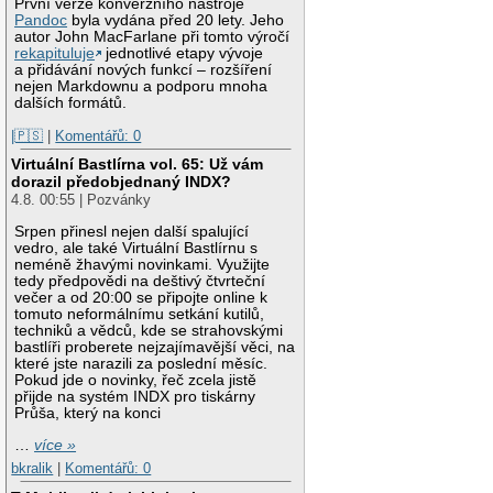
První verze konverzního nástroje
Pandoc
byla vydána před 20 lety. Jeho
autor John MacFarlane při tomto výročí
rekapituluje
jednotlivé etapy vývoje
a přidávání nových funkcí – rozšíření
nejen Markdownu a podporu mnoha
dalších formátů.
|🇵🇸
|
Komentářů: 0
Virtuální Bastlírna vol. 65: Už vám
dorazil předobjednaný INDX?
4.8. 00:55 | Pozvánky
Srpen přinesl nejen další spalující
vedro, ale také Virtuální Bastlírnu s
neméně žhavými novinkami. Využijte
tedy předpovědi na deštivý čtvrteční
večer a od 20:00 se připojte online k
tomuto neformálnímu setkání kutilů,
techniků a vědců, kde se strahovskými
bastlíři proberete nejzajímavější věci, na
které jste narazili za poslední měsíc.
Pokud jde o novinky, řeč zcela jistě
přijde na systém INDX pro tiskárny
Průša, který na konci
…
více »
bkralik
|
Komentářů: 0