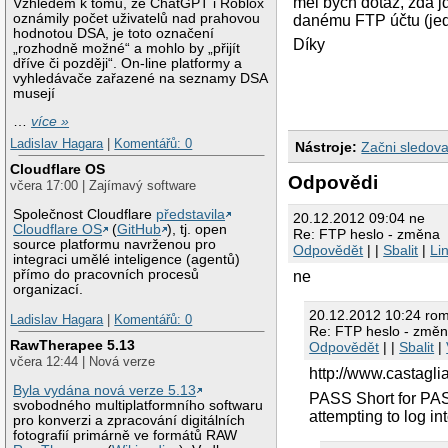
měl bych dotaz, zda j
Vzhledem k tomu, že ChatGPT i Roblox
oznámily počet uživatelů nad prahovou
danému FTP účtu (jedn
hodnotou DSA, je toto označení
Díky
„rozhodně možné“ a mohlo by „přijít
dříve či později“. On-line platformy a
vyhledávače zařazené na seznamy DSA
musejí
…
více »
Ladislav Hagara
|
Komentářů: 0
Nástroje:
Začni sledova
Cloudflare OS
Odpovědi
včera 17:00 | Zajímavý software
Společnost Cloudflare
představila
20.12.2012 09:04 ne
Cloudflare OS
(
GitHub
), tj. open
Re: FTP heslo - změna
source platformu navrženou pro
Odpovědět
| |
Sbalit
|
Li
integraci umělé inteligence (agentů)
přímo do pracovních procesů
ne
organizací.
20.12.2012 10:24 ro
Ladislav Hagara
|
Komentářů: 0
Re: FTP heslo - změ
RawTherapee 5.13
Odpovědět
| |
Sbalit
|
včera 12:44 | Nová verze
http://www.castagl
Byla vydána nová verze 5.13
PASS Short for PAS
svobodného multiplatformního softwaru
attempting to log int
pro konverzi a zpracování digitálních
fotografií primárně ve formátů RAW