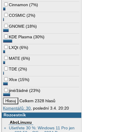
Cinnamon
(
7%
)
COSMIC
(
2%
)
GNOME
(
18%
)
KDE Plasma
(
30%
)
LXQt
(
6%
)
MATE
(
6%
)
TDE
(
2%
)
Xfce
(
15%
)
jiné/žádné
(
23%
)
Celkem 2328 hlasů
Komentářů: 30
, poslední 3.4. 20:20
Rozcestník
AbcLinuxu
Ušetřete 30 %: Windows 11 Pro jen