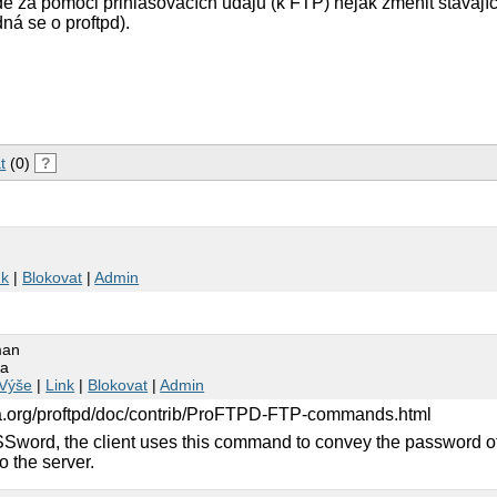
de za pomoci přihlašovacích údajů (k FTP) nějak změnit stávajíc
á se o proftpd).
t
(0)
?
nk
|
Blokovat
|
Admin
man
na
Výše
|
Link
|
Blokovat
|
Admin
ia.org/proftpd/doc/contrib/ProFTPD-FTP-commands.html
Sword, the client uses this command to convey the password of
o the server.