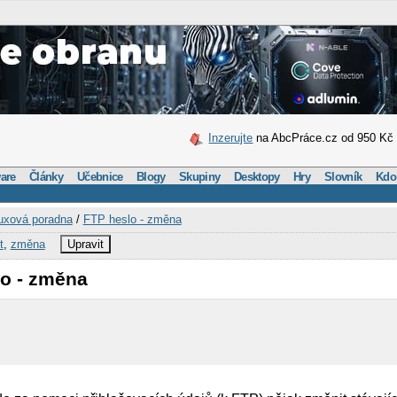
Inzerujte
na AbcPráce.cz od 950 Kč
are
Články
Učebnice
Blogy
Skupiny
Desktopy
Hry
Slovník
Kdo
uxová poradna
/
FTP heslo - změna
t
,
změna
Upravit
lo - změna