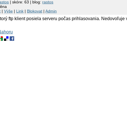
astos
| skóre: 63 | blog:
rastos
měna
t
|
Výše
|
Link
|
Blokovat
|
Admin
ktorý ftp klient posiela serveru počas prihlasovania. Nedovoľuje
Nahoru