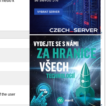
í heslo k
 the user