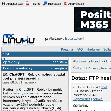
AbcLinuxu.cz
ITBiz.cz
HDmag.cz
AbcPráce.cz
AbcLinuxu
hledá autory
!
Poradna
FAQ
Hardware
Softw
Styl
×
AbcLinuxu
:/
Poradna
/
Lin
Zprávičky
napište »
Pracovní nabídky
inzerujte »
Štítky
:
FTP
,
heslo
,
Interne
EK: ChatGPT i Roblox mohou spadat
Dotaz: FTP hes
pod přísnější pravidla
dnes 08:00 | IT novinky
20.12.2012 08:47
Irka
Platformy ChatGPT i Roblox by mohly
FTP heslo - změna
být
zařazeny na seznam
mimořádně
Přečteno: 264×
velkých on-line platforem nebo
Odpovědět
|
Admin
internetových vyhledávačů, na něž se
vztahují zvláštní podmínky podle
Zdravím,
nařízení o digitálních službách (DSA).