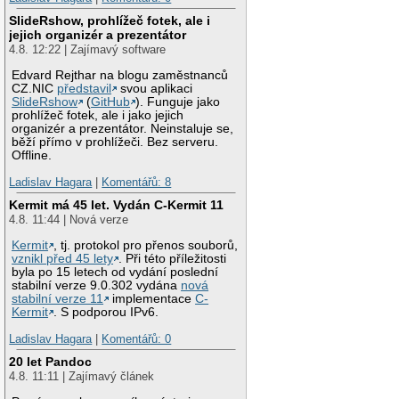
SlideRshow, prohlížeč fotek, ale i
jejich organizér a prezentátor
4.8. 12:22 | Zajímavý software
Edvard Rejthar na blogu zaměstnanců
CZ.NIC
představil
svou aplikaci
SlideRshow
(
GitHub
). Funguje jako
prohlížeč fotek, ale i jako jejich
organizér a prezentátor. Neinstaluje se,
běží přímo v prohlížeči. Bez serveru.
Offline.
Ladislav Hagara
|
Komentářů: 8
Kermit má 45 let. Vydán C-Kermit 11
4.8. 11:44 | Nová verze
Kermit
, tj. protokol pro přenos souborů,
vznikl před 45 lety
. Při této příležitosti
byla po 15 letech od vydání poslední
stabilní verze 9.0.302 vydána
nová
stabilní verze 11
implementace
C-
Kermit
. S podporou IPv6.
Ladislav Hagara
|
Komentářů: 0
20 let Pandoc
4.8. 11:11 | Zajímavý článek