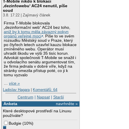
T-Mobile nikdo k blokaci
‚dezinfowebu‘ AC24 nenutil, píše
soud
3.8. 17:22 | Zajímavý článek
Firma T-Mobile blokovala
„dezinformační web“ AC24 bez toho,
aniž by k tomu měla závazný pokyn
orgánů veřejné moci
. Píše to ve svém
rozsudku Městský soud v Praze, který
po čtyřech letech uzavřel kauzu blokace
zmíněného webu. Operátor musí
uhradit škodu ve výši 35 tisíc korun.
Advokát společnosti T-Mobile se snažil i
u odvolacího senátu argumentovat tím,
že firma jednala v dobré víře, když na
stránky omezila přístup poté, co ji k
tomu vyzvalo
…
více »
Ladislav Hagara
|
Komentářů: 64
Centrum
|
Napsat
|
Starší
Anketa
navrhněte »
Které desktopové prostředí na Linuxu
používáte?
Budgie
(
10%
)