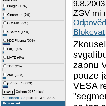
9.8.2003
Budgie
(
10%
)
ZGV mi n
Cinnamon
(
7%
)
Odpověd
COSMIC
(
2%
)
Blokovat
GNOME
(
18%
)
KDE Plasma
(
30%
)
Zkousel
LXQt
(
6%
)
svgalib
MATE
(
6%
)
zapnu V
TDE
(
2%
)
pouze 
Xfce
(
15%
)
VESA re
jiné/žádné
(
23%
)
Celkem 2339 hlasů
"segment
Komentářů: 30
, poslední 3.4. 20:20
Rozcestník