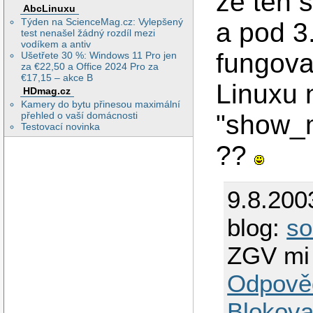
ze ten 
AbcLinuxu
Týden na ScienceMag.cz: Vylepšený
a pod 3
test nenašel žádný rozdíl mezi
vodíkem a antiv
fungova
Ušetřete 30 %: Windows 11 Pro jen
za €22,50 a Office 2024 Pro za
€17,15 – akce B
Linuxu 
HDmag.cz
Kamery do bytu přinesou maximální
přehled o vaší domácnosti
"show_
Testovací novinka
??
9.8.200
blog:
so
ZGV mi 
Odpově
Blokova