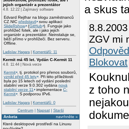
jejich organizér a prezentátor
a skus t
4.8. 12:22 | Zajímavý software
Edvard Rejthar na blogu zaměstnanců
CZ.NIC
představil
svou aplikaci
8.8.2003
SlideRshow
(
GitHub
). Funguje jako
prohlížeč fotek, ale i jako jejich
organizér a prezentátor. Neinstaluje se,
ZGV mi n
běží přímo v prohlížeči. Bez serveru.
Offline.
Odpověd
Ladislav Hagara
|
Komentářů: 11
Blokovat
Kermit má 45 let. Vydán C-Kermit 11
4.8. 11:44 | Nová verze
Kermit
, tj. protokol pro přenos souborů,
Kouknul
vznikl před 45 lety
. Při této příležitosti
byla po 15 letech od vydání poslední
stabilní verze 9.0.302 vydána
nová
z toho 
stabilní verze 11
implementace
C-
Kermit
. S podporou IPv6.
nejakou
Ladislav Hagara
|
Komentářů: 0
Centrum
|
Napsat
|
Starší
dokume
Anketa
navrhněte »
Které desktopové prostředí na Linuxu
používáte?