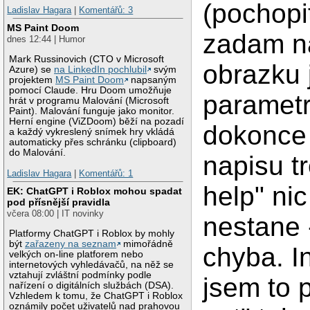
(pochopi
Ladislav Hagara
|
Komentářů: 3
MS Paint Doom
zadam n
dnes 12:44 | Humor
Mark Russinovich (CTO v Microsoft
obrazku 
Azure) se
na LinkedIn pochlubil
svým
projektem
MS Paint Doom
napsaným
pomocí Claude. Hru Doom umožňuje
parametr
hrát v programu Malování (Microsoft
Paint). Malování funguje jako monitor.
Herní engine (ViZDoom) běží na pozadí
dokonce
a každý vykreslený snímek hry vkládá
automaticky přes schránku (clipboard)
do Malování.
napisu tr
Ladislav Hagara
|
Komentářů: 1
help" nic
EK: ChatGPT i Roblox mohou spadat
pod přísnější pravidla
včera 08:00 | IT novinky
nestane 
Platformy ChatGPT i Roblox by mohly
být
zařazeny na seznam
mimořádně
chyba. I
velkých on-line platforem nebo
internetových vyhledávačů, na něž se
vztahují zvláštní podmínky podle
jsem to p
nařízení o digitálních službách (DSA).
Vzhledem k tomu, že ChatGPT i Roblox
oznámily počet uživatelů nad prahovou