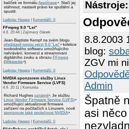
Nástroje:
balíček ve formátu
AppImage
. Stačí jej
stáhnout, nastavit právo ke spuštění a
spustit.
Odpově
Ladislav Hagara
|
Komentářů: 0
FFmpeg 9.0 "Lei"
4.8. 20:44 | Zajímavý článek
8.8.2003 
Jean-Baptiste Kempf na svém blogu
představil novou verzi 9.0 "Lei"
kolekce
blog:
sob
svobodného softwaru umožňujícího
nahrávání, konverzi a streamovaní
digitálního zvuku a obrazu
FFmpeg
ZGV mi ni
(
Wikipedie
).
Ladislav Hagara
|
Komentářů: 0
Odpovědě
NVIDIA sponzorem služby Linux
Admin
Vendor Firmware Service (LVFS)
4.8. 20:11 | Komunita
Richard Hughes
oznámil
, že službu
Špatně n
Linux Vendor Firmware Service (LVFS)
umožňující aktualizovat firmware
zařízení na počítačích s Linuxem, nově
asi něco 
sponzoruje také společnost NVIDIA
.
Ladislav Hagara
|
Komentářů: 0
nezvlad
SlideRshow, prohlížeč fotek, ale i