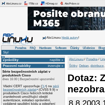
AbcLinuxu.cz
ITBiz.cz
HDmag.cz
AbcPráce.cz
AbcLinuxu
hledá autory
!
Poradna
FAQ
Hardware
Software
Články
Učebnice
Blog
Styl
×
AbcLinuxu
:/
Poradna
/
Lin
Zprávičky
napište »
Pracovní nabídky
inzerujte »
Štítky
:
Debian
,
distribuce
Série bezpečnostních záplat v
Dotaz: 
produktech Cisco
dnes 16:00 | Bezpečnostní upozornění
nezobra
Vládní CERT upozorňuje (
𝕏
) na
sérii
bezpečnostních záplat
(CVSS 9.9) v
produktech Cisco řešících kritické
zranitelnosti umožňující obejití
autentizace, eskalaci oprávnění,
8.8.2003 
vzdálené spuštění kódu a odepření