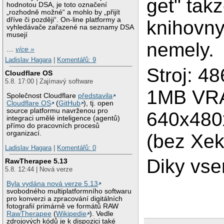
get" tak
hodnotou DSA, je toto označení
„rozhodně možné“ a mohlo by „přijít
dříve či později“. On-line platformy a
knihovny
vyhledávače zařazené na seznamy DSA
musejí
nemely.
…
více »
Ladislav Hagara
|
Komentářů: 9
Stroj: 
Cloudflare OS
5.8. 17:00 | Zajímavý software
1MB VRA
Společnost Cloudflare
představila
Cloudflare OS
(
GitHub
), tj. open
source platformu navrženou pro
640x480x
integraci umělé inteligence (agentů)
přímo do pracovních procesů
organizací.
(bez Xek
Ladislav Hagara
|
Komentářů: 0
Diky vse
RawTherapee 5.13
5.8. 12:44 | Nová verze
Byla vydána nová verze 5.13
svobodného multiplatformního softwaru
pro konverzi a zpracování digitálních
fotografií primárně ve formátů RAW
RawTherapee
(
Wikipedie
). Vedle
zdrojových kódů je k dispozici také