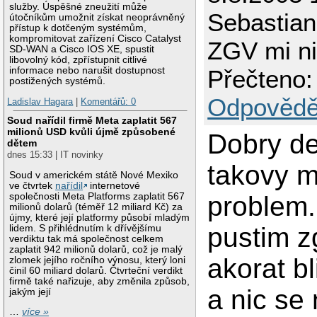
služby. Úspěšné zneužití může
Sebastian
útočníkům umožnit získat neoprávněný
přístup k dotčeným systémům,
kompromitovat zařízení Cisco Catalyst
ZGV mi ni
SD-WAN a Cisco IOS XE, spustit
libovolný kód, zpřístupnit citlivé
informace nebo narušit dostupnost
Přečteno:
postižených systémů.
Odpovědě
Ladislav Hagara
|
Komentářů: 0
Soud nařídil firmě Meta zaplatit 567
milionů USD kvůli újmě způsobené
Dobry d
dětem
dnes 15:33 | IT novinky
takovy m
Soud v americkém státě Nové Mexiko
ve čtvrtek
nařídil
internetové
společnosti Meta Platforms zaplatit 567
problem
milionů dolarů (téměř 12 miliard Kč) za
újmy, které její platformy působí mladým
pustim z
lidem. S přihlédnutím k dřívějšímu
verdiktu tak má společnost celkem
zaplatit 942 milionů dolarů, což je malý
akorat bl
zlomek jejího ročního výnosu, který loni
činil 60 miliard dolarů. Čtvrteční verdikt
firmě také nařizuje, aby změnila způsob,
a nic se
jakým její
…
více »