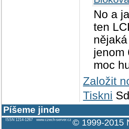
No a ja
ten LC
nějaká
jenom
moc h
Založit 
Tiskni
Sd
Píšeme jinde
ISSN 1214-1267
www.czech-server.cz
© 1999-2015