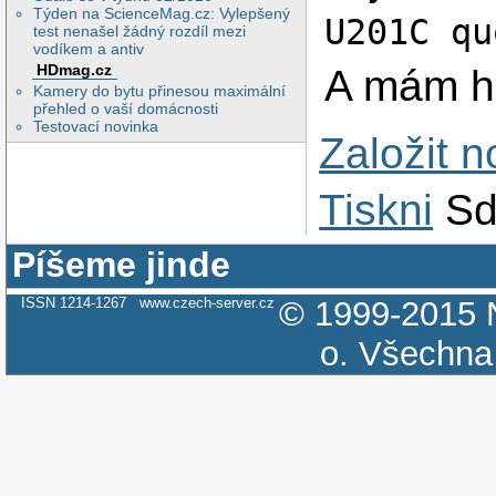
Týden na ScienceMag.cz: Vylepšený
U201C qu
test nenašel žádný rozdíl mezi
vodíkem a antiv
HDmag.cz
A mám h
Kamery do bytu přinesou maximální
přehled o vaší domácnosti
Testovací novinka
Založit 
Tiskni
Sd
Píšeme jinde
ISSN 1214-1267
www.czech-server.cz
© 1999-2015
o.
Všechna 