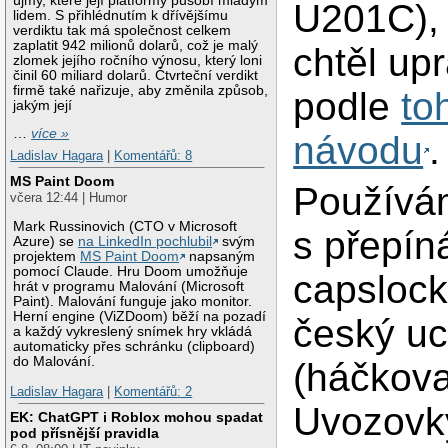
újmy, které její platformy působí mladým
U201C), 
lidem. S přihlédnutím k dřívějšímu
verdiktu tak má společnost celkem
zaplatit 942 milionů dolarů, což je malý
chtěl upr
zlomek jejího ročního výnosu, který loni
činil 60 miliard dolarů. Čtvrteční verdikt
firmě také nařizuje, aby změnila způsob,
podle
to
jakým její
…
více »
návodu
.
Ladislav Hagara
|
Komentářů: 8
MS Paint Doom
Používám
včera 12:44 | Humor
Mark Russinovich (CTO v Microsoft
s přepín
Azure) se
na LinkedIn pochlubil
svým
projektem
MS Paint Doom
napsaným
pomocí Claude. Hru Doom umožňuje
capsloc
hrát v programu Malování (Microsoft
Paint). Malování funguje jako monitor.
Herní engine (ViZDoom) běží na pozadí
český u
a každý vykreslený snímek hry vkládá
automaticky přes schránku (clipboard)
do Malování.
(háčkova
Ladislav Hagara
|
Komentářů: 2
Uvozovk
EK: ChatGPT i Roblox mohou spadat
pod přísnější pravidla