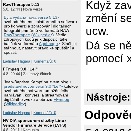
Když za
RawTherapee 5.13
5.8. 12:44 | Nová verze
změní se
Byla vydána nová verze 5.13
svobodného multiplatformního softwaru
pro konverzi a zpracování digitálních
ucw.
fotografií primárně ve formátů RAW
RawTherapee
(
Wikipedie
). Vedle
zdrojových kódů je k dispozici také
Dá se něj
balíček ve formátu
AppImage
. Stačí jej
stáhnout, nastavit právo ke spuštění a
spustit.
pomocí 
Ladislav Hagara
|
Komentářů: 0
FFmpeg 9.0 "Lei"
4.8. 20:44 | Zajímavý článek
Jean-Baptiste Kempf na svém blogu
představil novou verzi 9.0 "Lei"
kolekce
svobodného softwaru umožňujícího
Nástroje:
nahrávání, konverzi a streamovaní
digitálního zvuku a obrazu
FFmpeg
(
Wikipedie
).
Odpově
Ladislav Hagara
|
Komentářů: 0
NVIDIA sponzorem služby Linux
Vendor Firmware Service (LVFS)
4.8. 20:11 | Komunita