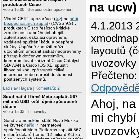
na ucw)
produktech Cisco
včera 16:00 | Bezpečnostní upozornění
Vládní CERT upozorňuje (
𝕏
) na
sérii
4.1.2013 
bezpečnostních záplat
(CVSS 9.9) v
produktech Cisco řešících kritické
zranitelnosti umožňující obejití
xmodmap 
autentizace, eskalaci oprávnění,
vzdálené spuštění kódu a odepření
služby. Úspěšné zneužití může
layoutů (
útočníkům umožnit získat neoprávněný
přístup k dotčeným systémům,
uvozovky
kompromitovat zařízení Cisco Catalyst
SD-WAN a Cisco IOS XE, spustit
libovolný kód, zpřístupnit citlivé
Přečteno:
informace nebo narušit dostupnost
postižených systémů.
Odpovědě
Ladislav Hagara
|
Komentářů: 2
Soud nařídil firmě Meta zaplatit 567
Ahoj, na
milionů USD kvůli újmě způsobené
dětem
včera 15:33 | IT novinky
mi chybí
Soud v americkém státě Nové Mexiko
ve čtvrtek
nařídil
internetové
uvozovk
společnosti Meta Platforms zaplatit 567
milionů dolarů (téměř 12 miliard Kč) za