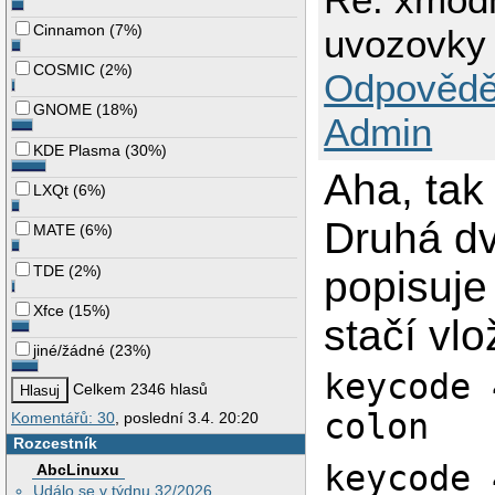
Cinnamon
(
7%
)
uvozovky
COSMIC
(
2%
)
Odpovědě
GNOME
(
18%
)
Admin
KDE Plasma
(
30%
)
Aha, tak 
LXQt
(
6%
)
Druhá dv
MATE
(
6%
)
TDE
(
2%
)
popisuje
Xfce
(
15%
)
stačí vlo
jiné/žádné
(
23%
)
keycode 
Celkem 2346 hlasů
colon
Komentářů: 30
, poslední 3.4. 20:20
Rozcestník
keycode 
AbcLinuxu
Událo se v týdnu 32/2026