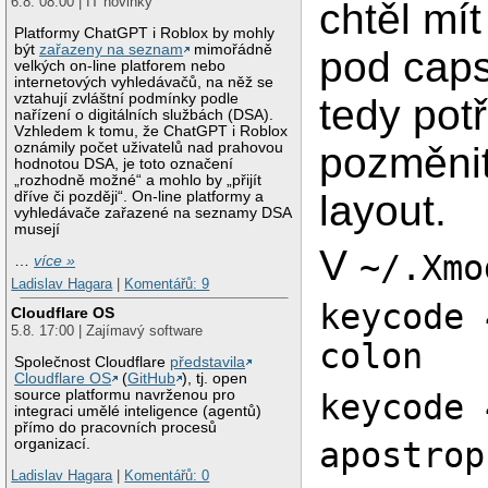
6.8. 08:00 | IT novinky
chtěl mí
Platformy ChatGPT i Roblox by mohly
být
zařazeny na seznam
mimořádně
pod cap
velkých on-line platforem nebo
internetových vyhledávačů, na něž se
vztahují zvláštní podmínky podle
tedy potř
nařízení o digitálních službách (DSA).
Vzhledem k tomu, že ChatGPT i Roblox
pozměni
oznámily počet uživatelů nad prahovou
hodnotou DSA, je toto označení
„rozhodně možné“ a mohlo by „přijít
layout.
dříve či později“. On-line platformy a
vyhledávače zařazené na seznamy DSA
musejí
V
~/.Xmo
…
více »
Ladislav Hagara
|
Komentářů: 9
keycode 
Cloudflare OS
5.8. 17:00 | Zajímavý software
colon
Společnost Cloudflare
představila
Cloudflare OS
(
GitHub
), tj. open
source platformu navrženou pro
keycode 
integraci umělé inteligence (agentů)
přímo do pracovních procesů
organizací.
apostrop
Ladislav Hagara
|
Komentářů: 0