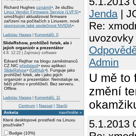
5.1.2013 
Richard Hughes
oznámil
, že službu
Jenda
| J
Linux Vendor Firmware Service (LVFS)
umožňující aktualizovat firmware
zařízení na počítačích s Linuxem, nově
Re: xmodm
sponzoruje také společnost NVIDIA
.
uvozovky
Ladislav Hagara
|
Komentářů: 0
SlideRshow, prohlížeč fotek, ale i
Odpovědě
jejich organizér a prezentátor
4.8. 12:22 | Zajímavý software
Admin
Edvard Rejthar na blogu zaměstnanců
CZ.NIC
představil
svou aplikaci
SlideRshow
(
GitHub
). Funguje jako
U mě to 
prohlížeč fotek, ale i jako jejich
organizér a prezentátor. Neinstaluje se,
běží přímo v prohlížeči. Bez serveru.
změní te
Offline.
Ladislav Hagara
|
Komentářů: 11
okamžiku
Centrum
|
Napsat
|
Starší
Anketa
navrhněte »
Které desktopové prostředí na Linuxu
5.1.2013 
používáte?
Re: xmodm
Budgie
(
10%
)