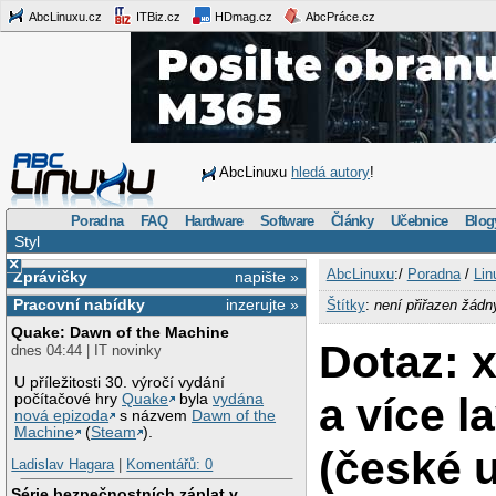
AbcLinuxu.cz
ITBiz.cz
HDmag.cz
AbcPráce.cz
AbcLinuxu
hledá autory
!
Poradna
FAQ
Hardware
Software
Články
Učebnice
Blog
Styl
×
AbcLinuxu
:/
Poradna
/
Lin
Zprávičky
napište »
Pracovní nabídky
inzerujte »
Štítky
:
není přiřazen žádn
Quake: Dawn of the Machine
Dotaz:
dnes 04:44 | IT novinky
U příležitosti 30. výročí vydání
a více l
počítačové hry
Quake
byla
vydána
nová epizoda
s názvem
Dawn of the
Machine
(
Steam
).
(české 
Ladislav Hagara
|
Komentářů: 0
Série bezpečnostních záplat v