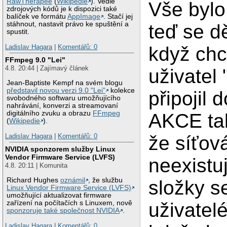
RawTherapee
(
Wikipedie
). Vedle
Vše bylo
zdrojových kódů je k dispozici také
balíček ve formátu
AppImage
. Stačí jej
stáhnout, nastavit právo ke spuštění a
teď se d
spustit.
Ladislav Hagara
|
Komentářů: 0
když chc
FFmpeg 9.0 "Lei"
4.8. 20:44 | Zajímavý článek
uživatel 
Jean-Baptiste Kempf na svém blogu
představil novou verzi 9.0 "Lei"
kolekce
připojil 
svobodného softwaru umožňujícího
nahrávání, konverzi a streamovaní
digitálního zvuku a obrazu
FFmpeg
AKCE tak
(
Wikipedie
).
Ladislav Hagara
|
Komentářů: 0
že síťov
NVIDIA sponzorem služby Linux
Vendor Firmware Service (LVFS)
neexistu
4.8. 20:11 | Komunita
Richard Hughes
oznámil
, že službu
složky se
Linux Vendor Firmware Service (LVFS)
umožňující aktualizovat firmware
zařízení na počítačích s Linuxem, nově
uživatelé
sponzoruje také společnost NVIDIA
.
Ladislav Hagara
|
Komentářů: 0