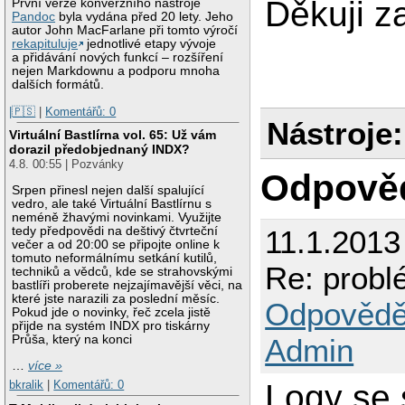
Děkuji 
První verze konverzního nástroje
Pandoc
byla vydána před 20 lety. Jeho
autor John MacFarlane při tomto výročí
rekapituluje
jednotlivé etapy vývoje
a přidávání nových funkcí – rozšíření
nejen Markdownu a podporu mnoha
dalších formátů.
|🇵🇸
|
Komentářů: 0
Nástroje:
Virtuální Bastlírna vol. 65: Už vám
dorazil předobjednaný INDX?
4.8. 00:55 | Pozvánky
Odpově
Srpen přinesl nejen další spalující
vedro, ale také Virtuální Bastlírnu s
neméně žhavými novinkami. Využijte
tedy předpovědi na deštivý čtvrteční
11.1.2013
večer a od 20:00 se připojte online k
tomuto neformálnímu setkání kutilů,
Re: probl
techniků a vědců, kde se strahovskými
bastlíři proberete nejzajímavější věci, na
které jste narazili za poslední měsíc.
Odpovědě
Pokud jde o novinky, řeč zcela jistě
přijde na systém INDX pro tiskárny
Průša, který na konci
Admin
…
více »
bkralik
|
Komentářů: 0
Logy se