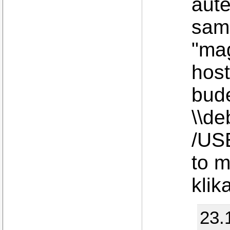
aute
sam
"ma
host
bude
\\de
/US
to m
kli
23.