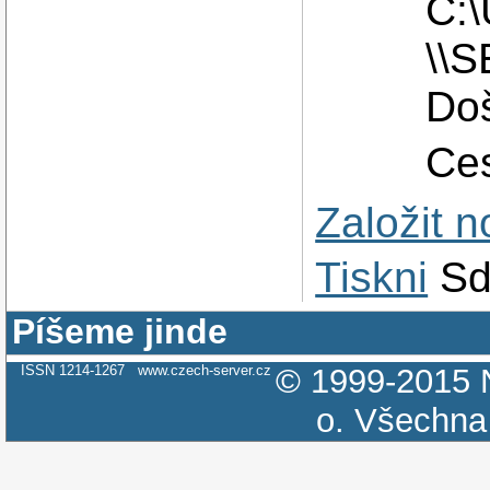
C:
\\
Doš
Ces
Založit 
Tiskni
Sd
Píšeme jinde
ISSN 1214-1267
www.czech-server.cz
© 1999-2015
o.
Všechna 