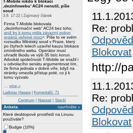
T-Mobile nikdo k blokaci
‚dezinfowebu‘ AC24 nenutil, píše
soud
11.1.201
3.8. 17:22 | Zajímavý článek
Firma T-Mobile blokovala
Re: prob
„dezinformační web“ AC24 bez toho,
aniž by k tomu měla závazný pokyn
Odpověd
orgánů veřejné moci
. Píše to ve svém
rozsudku Městský soud v Praze, který
po čtyřech letech uzavřel kauzu blokace
Blokovat
zmíněného webu. Operátor musí
uhradit škodu ve výši 35 tisíc korun.
Advokát společnosti T-Mobile se snažil i
http://
u odvolacího senátu argumentovat tím,
že firma jednala v dobré víře, když na
stránky omezila přístup poté, co ji k
tomu vyzvalo
11.1.201
…
více »
Ladislav Hagara
|
Komentářů: 71
Re: prob
Centrum
|
Napsat
|
Starší
Odpověd
Anketa
navrhněte »
Které desktopové prostředí na Linuxu
Blokovat
používáte?
Budgie
(
10%
)