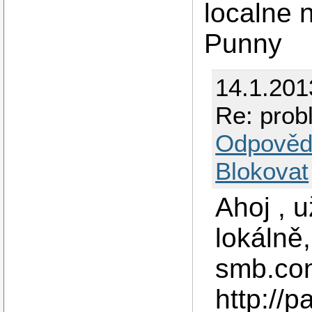
localne 
Punny
14.1.201
Re: prob
Odpověd
Blokovat
Ahoj , u
lokálně
smb.con
http://