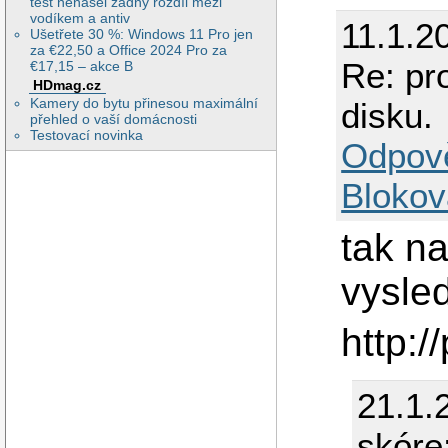
test nenašel žádný rozdíl mezi
vodíkem a antiv
11.1.2
Ušetřete 30 %: Windows 11 Pro jen
za €22,50 a Office 2024 Pro za
Re: pr
€17,15 – akce B
HDmag.cz
Kamery do bytu přinesou maximální
disku.
přehled o vaší domácnosti
Testovací novinka
Odpov
Blokov
tak na
vysled
http:/
21.1.
skóre