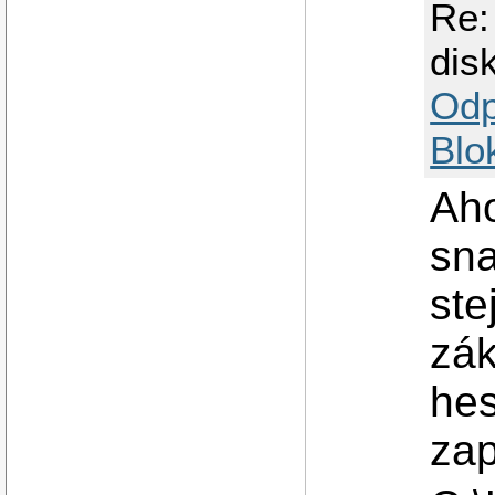
Re:
dis
Odp
Blo
Aho
sna
ste
zák
hes
zap