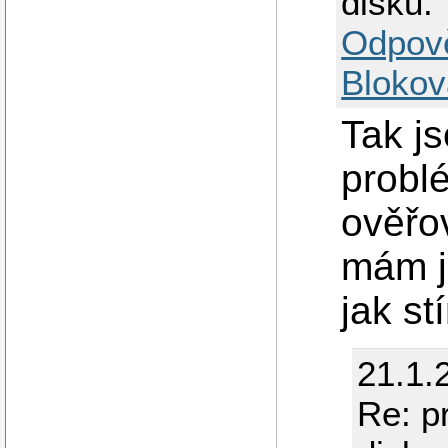
disku.
Odpov
Blokov
Tak js
problé
ověřo
mám j
jak st
21.1.
Re: p