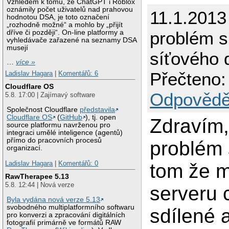
Vzhledem k tomu, že ChatGPT i Roblox
oznámily počet uživatelů nad prahovou
11.1.2013
hodnotou DSA, je toto označení
„rozhodně možné“ a mohlo by „přijít
problém s
dříve či později“. On-line platformy a
vyhledávače zařazené na seznamy DSA
musejí
síťového 
…
více »
Přečteno:
Ladislav Hagara
|
Komentářů: 6
Cloudflare OS
Odpovědě
5.8. 17:00 | Zajímavý software
Společnost Cloudflare
představila
Cloudflare OS
(
GitHub
), tj. open
Zdravím,
source platformu navrženou pro
integraci umělé inteligence (agentů)
přímo do pracovních procesů
problém 
organizací.
Ladislav Hagara
|
Komentářů: 0
tom že 
RawTherapee 5.13
5.8. 12:44 | Nová verze
serveru 
Byla vydána nová verze 5.13
svobodného multiplatformního softwaru
sdílené 
pro konverzi a zpracování digitálních
fotografií primárně ve formátů RAW