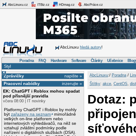
AbcLinuxu.cz
ITBiz.cz
HDmag.cz
AbcPráce.cz
AbcLinuxu
hledá autory
!
Poradna
FAQ
Hardware
Software
Články
Učebnice
Blog
Styl
×
AbcLinuxu
:/
Poradna
/
Lin
Zprávičky
napište »
Pracovní nabídky
inzerujte »
Štítky
:
akce
,
CentOS
,
dis
EK: ChatGPT i Roblox mohou spadat
Dotaz: 
pod přísnější pravidla
včera 08:00 | IT novinky
připoje
Platformy ChatGPT i Roblox by mohly
být
zařazeny na seznam
mimořádně
velkých on-line platforem nebo
internetových vyhledávačů, na něž se
síťovéh
vztahují zvláštní podmínky podle
nařízení o digitálních službách (DSA).