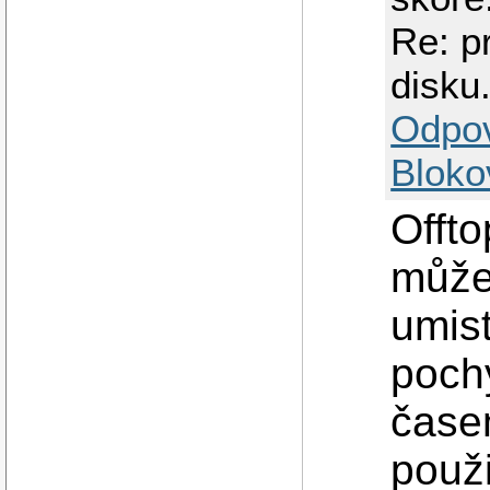
Re: p
disku
Odpo
Bloko
Offto
můžeš
umisť
poch
čase
použi