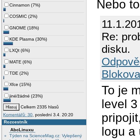
Nebo to
Cinnamon
(
7%
)
COSMIC
(
2%
)
11.1.20
GNOME
(
18%
)
Re: pro
KDE Plasma
(
30%
)
disku.
LXQt
(
6%
)
Odpově
MATE
(
6%
)
Blokova
TDE
(
2%
)
Xfce
(
15%
)
To je 
jiné/žádné
(
23%
)
level 
Celkem 2335 hlasů
pripoji
Komentářů: 30
, poslední 3.4. 20:20
Rozcestník
logu a 
AbcLinuxu
Týden na ScienceMag.cz: Vylepšený