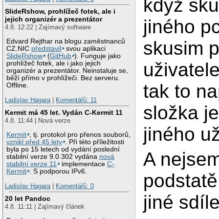
když sku
SlideRshow, prohlížeč fotek, ale i
jejich organizér a prezentátor
jiného p
4.8. 12:22 | Zajímavý software
Edvard Rejthar na blogu zaměstnanců
skusim př
CZ.NIC
představil
svou aplikaci
SlideRshow
(
GitHub
). Funguje jako
uživatel
prohlížeč fotek, ale i jako jejich
organizér a prezentátor. Neinstaluje se,
běží přímo v prohlížeči. Bez serveru.
tak to n
Offline.
Ladislav Hagara
|
Komentářů: 11
složka j
Kermit má 45 let. Vydán C-Kermit 11
4.8. 11:44 | Nová verze
jiného u
Kermit
, tj. protokol pro přenos souborů,
vznikl před 45 lety
. Při této příležitosti
byla po 15 letech od vydání poslední
A nejsem
stabilní verze 9.0.302 vydána
nová
stabilní verze 11
implementace
C-
Kermit
. S podporou IPv6.
podstatě
Ladislav Hagara
|
Komentářů: 0
jiné sdíl
20 let Pandoc
4.8. 11:11 | Zajímavý článek