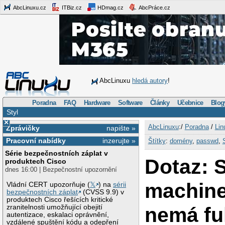
AbcLinuxu.cz
ITBiz.cz
HDmag.cz
AbcPráce.cz
AbcLinuxu
hledá autory
!
Poradna
FAQ
Hardware
Software
Články
Učebnice
Blog
Styl
×
AbcLinuxu
:/
Poradna
/
Lin
Zprávičky
napište »
Pracovní nabídky
inzerujte »
Štítky
:
domény
,
passwd
,
Série bezpečnostních záplat v
Dotaz: 
produktech Cisco
dnes 16:00 | Bezpečnostní upozornění
machine
Vládní CERT upozorňuje (
𝕏
) na
sérii
bezpečnostních záplat
(CVSS 9.9) v
produktech Cisco řešících kritické
nemá fu
zranitelnosti umožňující obejití
autentizace, eskalaci oprávnění,
vzdálené spuštění kódu a odepření