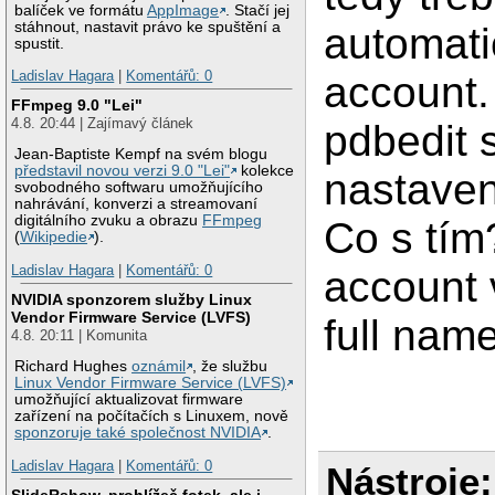
balíček ve formátu
AppImage
. Stačí jej
stáhnout, nastavit právo ke spuštění a
automati
spustit.
Ladislav Hagara
|
Komentářů: 0
account.
FFmpeg 9.0 "Lei"
4.8. 20:44 | Zajímavý článek
pdbedit 
Jean-Baptiste Kempf na svém blogu
představil novou verzi 9.0 "Lei"
kolekce
nastaven
svobodného softwaru umožňujícího
nahrávání, konverzi a streamovaní
digitálního zvuku a obrazu
FFmpeg
Co s tím?
(
Wikipedie
).
Ladislav Hagara
|
Komentářů: 0
account 
NVIDIA sponzorem služby Linux
Vendor Firmware Service (LVFS)
full nam
4.8. 20:11 | Komunita
Richard Hughes
oznámil
, že službu
Linux Vendor Firmware Service (LVFS)
umožňující aktualizovat firmware
zařízení na počítačích s Linuxem, nově
sponzoruje také společnost NVIDIA
.
Ladislav Hagara
|
Komentářů: 0
Nástroje:
SlideRshow, prohlížeč fotek, ale i