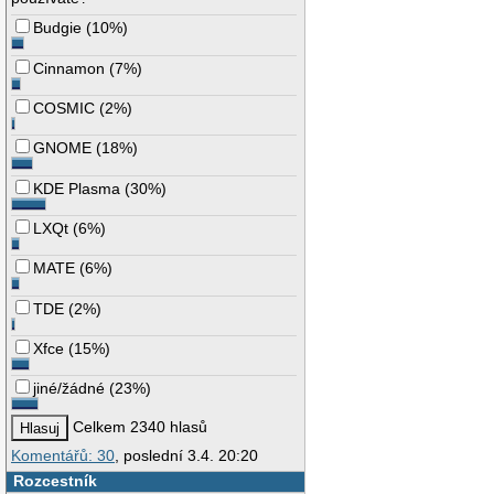
Budgie
(
10%
)
Cinnamon
(
7%
)
COSMIC
(
2%
)
GNOME
(
18%
)
KDE Plasma
(
30%
)
LXQt
(
6%
)
MATE
(
6%
)
TDE
(
2%
)
Xfce
(
15%
)
jiné/žádné
(
23%
)
Celkem 2340 hlasů
Komentářů: 30
, poslední 3.4. 20:20
Rozcestník