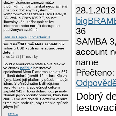
služby. Úspěšné zneužití může
útočníkům umožnit získat neoprávněný
28.1.2013
přístup k dotčeným systémům,
kompromitovat zařízení Cisco Catalyst
bigBRAM
SD-WAN a Cisco IOS XE, spustit
libovolný kód, zpřístupnit citlivé
informace nebo narušit dostupnost
36
postižených systémů.
Ladislav Hagara
|
Komentářů: 0
SAMBA 3,
Soud nařídil firmě Meta zaplatit 567
milionů USD kvůli újmě způsobené
account n
dětem
dnes 15:33 | IT novinky
name
Soud v americkém státě Nové Mexiko
ve čtvrtek
nařídil
internetové
Přečteno:
společnosti Meta Platforms zaplatit 567
milionů dolarů (téměř 12 miliard Kč) za
újmy, které její platformy působí mladým
Odpovědě
lidem. S přihlédnutím k dřívějšímu
verdiktu tak má společnost celkem
zaplatit 942 milionů dolarů, což je malý
Dobrý de
zlomek jejího ročního výnosu, který loni
činil 60 miliard dolarů. Čtvrteční verdikt
firmě také nařizuje, aby změnila způsob,
testovací
jakým její
…
více »