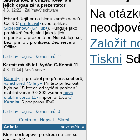
jejich organizér a prezentátor
Na otázk
4.8. 12:22 | Zajímavý software
Edvard Rejthar na blogu zaměstnanců
neodpově
CZ.NIC
představil
svou aplikaci
SlideRshow
(
GitHub
). Funguje jako
prohlížeč fotek, ale i jako jejich
organizér a prezentátor. Neinstaluje se,
Založit 
běží přímo v prohlížeči. Bez serveru.
Offline.
Tiskni
Sd
Ladislav Hagara
|
Komentářů: 11
Kermit má 45 let. Vydán C-Kermit 11
4.8. 11:44 | Nová verze
Kermit
, tj. protokol pro přenos souborů,
vznikl před 45 lety
. Při této příležitosti
byla po 15 letech od vydání poslední
stabilní verze 9.0.302 vydána
nová
stabilní verze 11
implementace
C-
Kermit
. S podporou IPv6.
Ladislav Hagara
|
Komentářů: 0
Centrum
|
Napsat
|
Starší
Anketa
navrhněte »
Které desktopové prostředí na Linuxu
používáte?