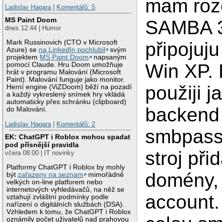
mam roz
Ladislav Hagara
|
Komentářů: 5
MS Paint Doom
SAMBA 3
dnes 12:44 | Humor
Mark Russinovich (CTO v Microsoft
připojuj
Azure) se
na LinkedIn pochlubil
svým
projektem
MS Paint Doom
napsaným
Win XP.
pomocí Claude. Hru Doom umožňuje
hrát v programu Malování (Microsoft
Paint). Malování funguje jako monitor.
použiji 
Herní engine (ViZDoom) běží na pozadí
a každý vykreslený snímek hry vkládá
automaticky přes schránku (clipboard)
backend
do Malování.
Ladislav Hagara
|
Komentářů: 2
smbpass
EK: ChatGPT i Roblox mohou spadat
pod přísnější pravidla
stroj při
včera 08:00 | IT novinky
Platformy ChatGPT i Roblox by mohly
domény, 
být
zařazeny na seznam
mimořádně
velkých on-line platforem nebo
internetových vyhledávačů, na něž se
account
vztahují zvláštní podmínky podle
nařízení o digitálních službách (DSA).
Vzhledem k tomu, že ChatGPT i Roblox
oznámily počet uživatelů nad prahovou