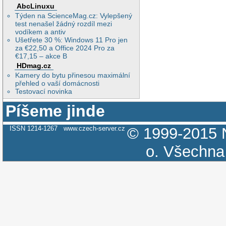
AbcLinuxu
Týden na ScienceMag.cz: Vylepšený
test nenašel žádný rozdíl mezi
vodíkem a antiv
Ušetřete 30 %: Windows 11 Pro jen
za €22,50 a Office 2024 Pro za
€17,15 – akce B
HDmag.cz
Kamery do bytu přinesou maximální
přehled o vaší domácnosti
Testovací novinka
Píšeme jinde
ISSN 1214-1267
www.czech-server.cz
© 1999-2015
o.
Všechna 