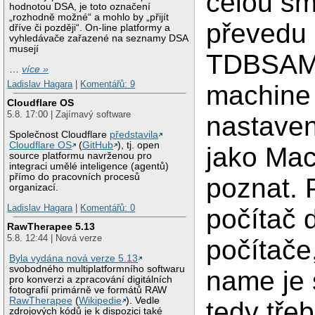
celou s
hodnotou DSA, je toto označení
„rozhodně možné“ a mohlo by „přijít
převedu
dříve či později“. On-line platformy a
vyhledávače zařazené na seznamy DSA
musejí
TDBSAM,
…
více »
Ladislav Hagara
|
Komentářů: 9
machine
Cloudflare OS
5.8. 17:00 | Zajímavý software
nastaven
Společnost Cloudflare
představila
Cloudflare OS
(
GitHub
), tj. open
jako Mac
source platformu navrženou pro
integraci umělé inteligence (agentů)
přímo do pracovních procesů
poznat. 
organizací.
Ladislav Hagara
|
Komentářů: 0
počítač 
RawTherapee 5.13
5.8. 12:44 | Nová verze
počítače,
Byla vydána nová verze 5.13
svobodného multiplatformního softwaru
name je 
pro konverzi a zpracování digitálních
fotografií primárně ve formátů RAW
RawTherapee
(
Wikipedie
). Vedle
tedy tře
zdrojových kódů je k dispozici také