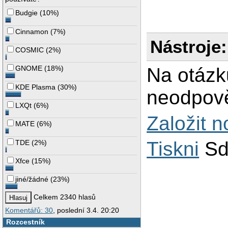
Budgie
(
10%
)
Cinnamon
(
7%
)
Nástroje:
COSMIC
(
2%
)
GNOME
(
18%
)
Na otázk
KDE Plasma
(
30%
)
neodpově
LXQt
(
6%
)
Založit 
MATE
(
6%
)
Tiskni
Sd
TDE
(
2%
)
Xfce
(
15%
)
jiné/žádné
(
23%
)
Celkem 2340 hlasů
Komentářů: 30
, poslední 3.4. 20:20
Rozcestník