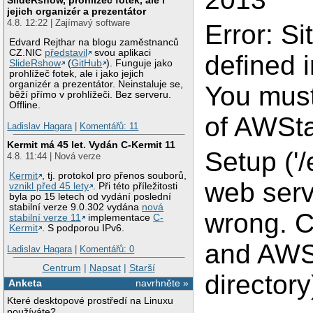
jejich organizér a prezentátor
4.8. 12:22 | Zajímavý software
Error: S
Edvard Rejthar na blogu zaměstnanců
CZ.NIC
představil
svou aplikaci
defined i
SlideRshow
(
GitHub
). Funguje jako
prohlížeč fotek, ale i jako jejich
organizér a prezentátor. Neinstaluje se,
You must 
běží přímo v prohlížeči. Bez serveru.
Offline.
of AWSta
Ladislav Hagara
|
Komentářů: 11
Kermit má 45 let. Vydán C-Kermit 11
Setup ('/
4.8. 11:44 | Nová verze
Kermit
, tj. protokol pro přenos souborů,
web serv
vznikl před 45 lety
. Při této příležitosti
byla po 15 letech od vydání poslední
stabilní verze 9.0.302 vydána
nová
wrong. C
stabilní verze 11
implementace
C-
Kermit
. S podporou IPv6.
and AWSt
Ladislav Hagara
|
Komentářů: 0
Centrum
|
Napsat
|
Starší
directory
Anketa
navrhněte »
Které desktopové prostředí na Linuxu
používáte?