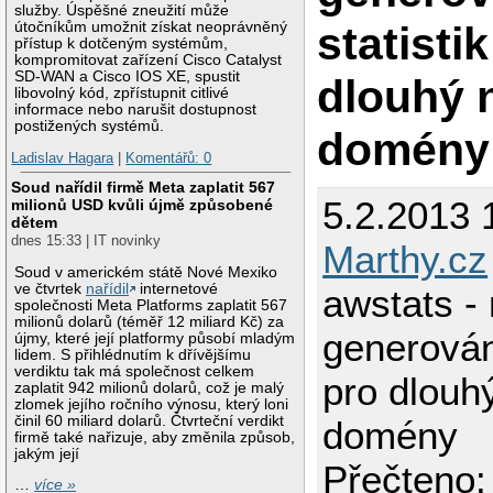
služby. Úspěšné zneužití může
statisti
útočníkům umožnit získat neoprávněný
přístup k dotčeným systémům,
kompromitovat zařízení Cisco Catalyst
SD-WAN a Cisco IOS XE, spustit
dlouhý 
libovolný kód, zpřístupnit citlivé
informace nebo narušit dostupnost
postižených systémů.
domény
Ladislav Hagara
|
Komentářů: 0
Soud nařídil firmě Meta zaplatit 567
5.2.2013 
milionů USD kvůli újmě způsobené
dětem
dnes 15:33 | IT novinky
Marthy.cz
Soud v americkém státě Nové Mexiko
ve čtvrtek
nařídil
internetové
awstats -
společnosti Meta Platforms zaplatit 567
milionů dolarů (téměř 12 miliard Kč) za
generování
újmy, které její platformy působí mladým
lidem. S přihlédnutím k dřívějšímu
verdiktu tak má společnost celkem
pro dlouh
zaplatit 942 milionů dolarů, což je malý
zlomek jejího ročního výnosu, který loni
činil 60 miliard dolarů. Čtvrteční verdikt
domény
firmě také nařizuje, aby změnila způsob,
jakým její
Přečteno:
…
více »