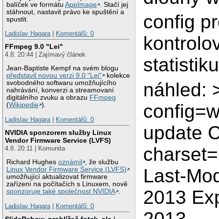
balíček ve formátu
AppImage
. Stačí jej
stáhnout, nastavit právo ke spuštění a
config p
spustit.
Ladislav Hagara
|
Komentářů: 0
kontrolo
FFmpeg 9.0 "Lei"
4.8. 20:44 | Zajímavý článek
statistik
Jean-Baptiste Kempf na svém blogu
představil novou verzi 9.0 "Lei"
kolekce
náhled: >
svobodného softwaru umožňujícího
nahrávání, konverzi a streamovaní
digitálního zvuku a obrazu
FFmpeg
config=
(
Wikipedie
).
Ladislav Hagara
|
Komentářů: 0
update C
NVIDIA sponzorem služby Linux
Vendor Firmware Service (LVFS)
charset=
4.8. 20:11 | Komunita
Richard Hughes
oznámil
, že službu
Last-Mod
Linux Vendor Firmware Service (LVFS)
umožňující aktualizovat firmware
zařízení na počítačích s Linuxem, nově
2013 Exp
sponzoruje také společnost NVIDIA
.
Ladislav Hagara
|
Komentářů: 0
2013
SlideRshow, prohlížeč fotek, ale i