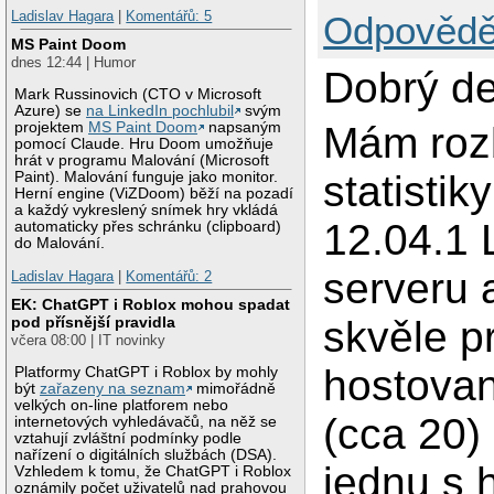
Ladislav Hagara
|
Komentářů: 5
Odpovědě
MS Paint Doom
dnes 12:44 | Humor
Dobrý de
Mark Russinovich (CTO v Microsoft
Azure) se
na LinkedIn pochlubil
svým
Mám roz
projektem
MS Paint Doom
napsaným
pomocí Claude. Hru Doom umožňuje
hrát v programu Malování (Microsoft
statistik
Paint). Malování funguje jako monitor.
Herní engine (ViZDoom) běží na pozadí
a každý vykreslený snímek hry vkládá
12.04.1
automaticky přes schránku (clipboard)
do Malování.
serveru 
Ladislav Hagara
|
Komentářů: 2
EK: ChatGPT i Roblox mohou spadat
skvěle p
pod přísnější pravidla
včera 08:00 | IT novinky
hostova
Platformy ChatGPT i Roblox by mohly
být
zařazeny na seznam
mimořádně
velkých on-line platforem nebo
(cca 20)
internetových vyhledávačů, na něž se
vztahují zvláštní podmínky podle
nařízení o digitálních službách (DSA).
jednu s 
Vzhledem k tomu, že ChatGPT i Roblox
oznámily počet uživatelů nad prahovou