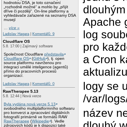
hodnotou DSA, je toto označení
dlouhým
„rozhodně možné“ a mohlo by „přijít
dříve či později“. On-line platformy a
vyhledávače zařazené na seznamy DSA
Apache 
musejí
…
více »
log soub
Ladislav Hagara
|
Komentářů: 9
Cloudflare OS
pro kaž
5.8. 17:00 | Zajímavý software
Společnost Cloudflare
představila
a Cron k
Cloudflare OS
(
GitHub
), tj. open
source platformu navrženou pro
integraci umělé inteligence (agentů)
aktualizu
přímo do pracovních procesů
organizací.
logy se 
Ladislav Hagara
|
Komentářů: 0
RawTherapee 5.13
/var/log
5.8. 12:44 | Nová verze
Byla vydána nová verze 5.13
svobodného multiplatformního softwaru
název ne
pro konverzi a zpracování digitálních
fotografií primárně ve formátů RAW
RawTherapee
(
Wikipedie
). Vedle
dlouhý 
zdrojových kódů je k dispozici také