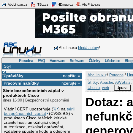
AbcLinuxu.cz
ITBiz.cz
HDmag.cz
AbcPráce.cz
AbcLinuxu
hledá autory
!
Poradna
FAQ
Hardware
Software
Články
Učebnice
Blog
Styl
×
AbcLinuxu
:/
Poradna
/
Lin
Zprávičky
napište »
Štítky
:
Apache
,
AWStats
,
Pracovní nabídky
inzerujte »
Ubuntu
,
web
Upravit
Série bezpečnostních záplat v
produktech Cisco
Dotaz: a
dnes 16:00 | Bezpečnostní upozornění
Vládní CERT upozorňuje (
𝕏
) na
sérii
nefunkč
bezpečnostních záplat
(CVSS 9.9) v
produktech Cisco řešících kritické
zranitelnosti umožňující obejití
generov
autentizace, eskalaci oprávnění,
vzdálené spuštění kódu a odepření