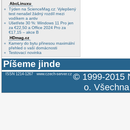
AbcLinuxu
Týden na ScienceMag.cz: Vylepšený
test nenašel žádný rozdíl mezi
vodíkem a antiv
Ušetřete 30 %: Windows 11 Pro jen
za €22,50 a Office 2024 Pro za
€17,15 – akce B
HDmag.cz
Kamery do bytu přinesou maximální
přehled o vaší domácnosti
Testovací novinka
Píšeme jinde
ISSN 1214-1267
www.czech-server.cz
© 1999-2015
o.
Všechna 