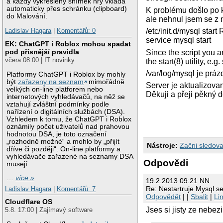
a každý vykreslený snímek hry vkládá
automaticky přes schránku (clipboard)
K problému došlo po 
do Malování.
ale nehnul jsem se z 
/etc/init.d/mysql start 
Ladislav Hagara
|
Komentářů: 0
service mysql start
EK: ChatGPT i Roblox mohou spadat
pod přísnější pravidla
Since the script you 
včera 08:00 | IT novinky
the start(8) utility, e.g
/var/log/mysql je prá
Platformy ChatGPT i Roblox by mohly
být
zařazeny na seznam
mimořádně
Server je aktualizova
velkých on-line platforem nebo
Děkuji a přeji pěkný 
internetových vyhledávačů, na něž se
vztahují zvláštní podmínky podle
nařízení o digitálních službách (DSA).
Vzhledem k tomu, že ChatGPT i Roblox
oznámily počet uživatelů nad prahovou
hodnotou DSA, je toto označení
„rozhodně možné“ a mohlo by „přijít
Nástroje:
Začni sledova
dříve či později“. On-line platformy a
vyhledávače zařazené na seznamy DSA
Odpovědi
musejí
…
více »
19.2.2013 09:21 NN
Re: Nestartruje Mysql s
Ladislav Hagara
|
Komentářů: 7
Odpovědět
| |
Sbalit
|
Li
Cloudflare OS
Jses si jisty ze nebez
5.8. 17:00 | Zajímavý software