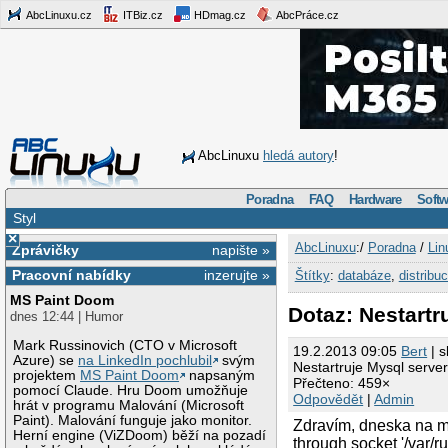
AbcLinuxu.cz
ITBiz.cz
HDmag.cz
AbcPráce.cz
AbcLinuxu
hledá autory
!
Poradna
FAQ
Hardware
Softw
Styl
×
AbcLinuxu
:/
Poradna
/
Lin
Zprávičky
napište »
Pracovní nabídky
inzerujte »
Štítky
:
databáze
,
distribu
MS Paint Doom
Dotaz: Nestartr
dnes 12:44 | Humor
Mark Russinovich (CTO v Microsoft
19.2.2013 09:05
Bert
| s
Azure) se
na LinkedIn pochlubil
svým
Nestartruje Mysql serve
projektem
MS Paint Doom
napsaným
Přečteno: 459×
pomocí Claude. Hru Doom umožňuje
Odpovědět
|
Admin
hrát v programu Malování (Microsoft
Paint). Malování funguje jako monitor.
Zdravím, dneska na mě
Herní engine (ViZDoom) běží na pozadí
through socket '/var/