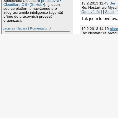
Společnost Cloudflare
představila
19.2.2013 11:49
Bert
Cloudflare OS
(
GitHub
), tj. open
Re: Nestartruje Mysql
source platformu navrženou pro
Odpovědět
| |
Sbalit
|
integraci umělé inteligence (agentů)
přímo do pracovních procesů
Tak jsem to ověřova
organizací.
Ladislav Hagara
|
Komentářů: 0
19.2.2013 14:19
blon
Re: Nestartruje Mysql
RawTherapee 5.13
Odpovědět
| |
Sbalit
|
5.8. 12:44 | Nová verze
A zkusit spustit sa
Byla vydána nová verze 5.13
svobodného multiplatformního softwaru
Každý problém ma své l
pro konverzi a zpracování digitálních
fotografií primárně ve formátů RAW
19.2.2013 12:51 NN
RawTherapee
(
Wikipedie
). Vedle
Re: Nestartruje Mysql s
zdrojových kódů je k dispozici také
Odpovědět
| |
Sbalit
|
Li
balíček ve formátu
AppImage
. Stačí jej
stáhnout, nastavit právo ke spuštění a
Nemas nejake zbytky v
spustit.
19.2.2013 13:13 karel b
Ladislav Hagara
|
Komentářů: 0
Re: Nestartruje Mysql s
FFmpeg 9.0 "Lei"
Odpovědět
| |
Sbalit
|
Li
4.8. 20:44 | Zajímavý článek
v te druhe chybove hl
Jean-Baptiste Kempf na svém blogu
service mysql start
představil novou verzi 9.0 "Lei"
kolekce
nebo
svobodného softwaru umožňujícího
start mysql
nahrávání, konverzi a streamovaní