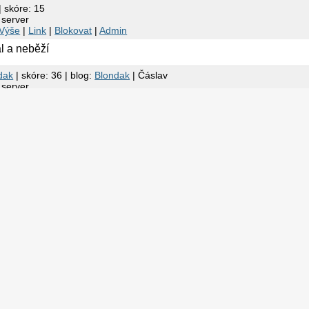
| skóre: 15
 server
Výše
|
Link
|
Blokovat
|
Admin
l a neběží
dak
| skóre: 36 | blog:
Blondak
| Čáslav
 server
Výše
|
Link
|
Blokovat
|
Admin
motný
? nevypíše to nějaké podrobnos
mysqld(_multi) --verbose
ogické, snadno pochopitelné nesprávné řešení.
erver
nk
|
Blokovat
|
Admin
 /var/run/mysqld/ ? Muzes postnout my.cfg ?
arel
erver
nk
|
Blokovat
|
Admin
asce stoji, ze sluzbu mate spustit pomoci