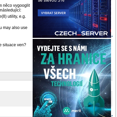
m něco vygooglit
následující:
8) utility, e.g.
ou may also use
e situace ven?