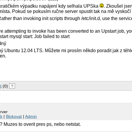
kratičkém výpadku napájení kdy selhala UPSka
. Zkoušel jse
místa. Pokud se pokusím ručne server spustit tak na mě vyskočí 
Rather than invoking init scripts through /etc/init.d, use the service(
are attempting to invoke has been converted to an Upstart job, y
. start mysql start: Job failed to start
zdný
ný Ubuntu 12.04 LTS. Můžete mi prosím někdo poradit jak z téhl
den.
t
(0)
?
erver
nk
|
Blokovat
|
Admin
i? Muzes to overit pres ps, nebo netstat.