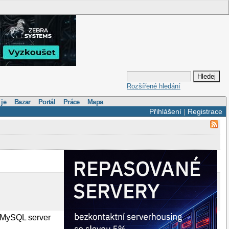
Rozšířené hledání
 je
Bazar
Portál
Práce
Mapa
Přihlášení
|
Registrace
l MySQL server