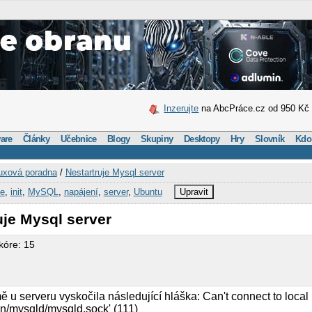
Inzerujte
na AbcPráce.cz od 950 Kč
are
Články
Učebnice
Blogy
Skupiny
Desktopy
Hry
Slovník
Kdo
uxová poradna
/
Nestartruje Mysql server
ce
,
init
,
MySQL
,
napájení
,
server
,
Ubuntu
Upravit
uje Mysql server
kóre: 15
r
 u serveru vyskočila následující hláška: Can't connect to loca
run/mysqld/mysqld.sock' (111)