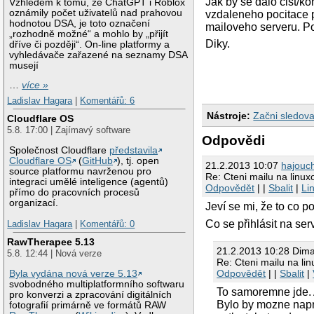
Jak by se dalo cist/k
Vzhledem k tomu, že ChatGPT i Roblox
oznámily počet uživatelů nad prahovou
vzdaleneho pocitace p
hodnotou DSA, je toto označení
mailoveho serveru. Poci
„rozhodně možné“ a mohlo by „přijít
Diky.
dříve či později“. On-line platformy a
vyhledávače zařazené na seznamy DSA
musejí
…
více »
Ladislav Hagara
|
Komentářů: 6
Nástroje:
Začni sledova
Cloudflare OS
5.8. 17:00 | Zajímavý software
Odpovědi
Společnost Cloudflare
představila
Cloudflare OS
(
GitHub
), tj. open
21.2.2013 10:07
hajouc
source platformu navrženou pro
Re: Cteni mailu na linu
integraci umělé inteligence (agentů)
Odpovědět
| |
Sbalit
|
Li
přímo do pracovních procesů
organizací.
Jeví se mi, že to co p
Co se přihlásit na ser
Ladislav Hagara
|
Komentářů: 0
RawTherapee 5.13
21.2.2013 10:28 Dim
5.8. 12:44 | Nová verze
Re: Cteni mailu na l
Odpovědět
| |
Sbalit
|
Byla vydána nová verze 5.13
svobodného multiplatformního softwaru
To samoremne jde. 
pro konverzi a zpracování digitálních
Bylo by mozne napr
fotografií primárně ve formátů RAW