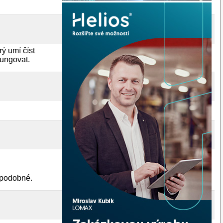
rý umí číst
fungovat.
 podobné.