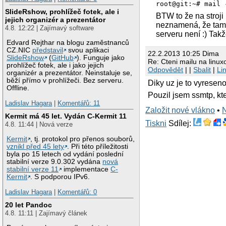
root@git:~# mail 
SlideRshow, prohlížeč fotek, ale i
BTW to že na stroji
jejich organizér a prezentátor
neznamená, že tam 
4.8. 12:22 | Zajímavý software
serveru není :) Takž
Edvard Rejthar na blogu zaměstnanců
CZ.NIC
představil
svou aplikaci
22.2.2013 10:25 Dima
SlideRshow
(
GitHub
). Funguje jako
Re: Cteni mailu na linu
prohlížeč fotek, ale i jako jejich
Odpovědět
| |
Sbalit
|
Li
organizér a prezentátor. Neinstaluje se,
běží přímo v prohlížeči. Bez serveru.
Diky uz je to vyreseno
Offline.
Pouzil jsem ssmtp, kt
Ladislav Hagara
|
Komentářů: 11
Založit nové vlákno
•
Kermit má 45 let. Vydán C-Kermit 11
Tiskni
Sdílej:
4.8. 11:44 | Nová verze
Kermit
, tj. protokol pro přenos souborů,
vznikl před 45 lety
. Při této příležitosti
byla po 15 letech od vydání poslední
stabilní verze 9.0.302 vydána
nová
stabilní verze 11
implementace
C-
Kermit
. S podporou IPv6.
Ladislav Hagara
|
Komentářů: 0
20 let Pandoc
4.8. 11:11 | Zajímavý článek