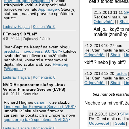
RawTherapee
(
Wikipedie
). Vedle
cetl z tohoto adres
zdrojových kódů je k dispozici také
balíček ve formátu
AppImage
. Stačí jej
21.2.2013 11:11
S
stáhnout, nastavit právo ke spuštění a
Re: Cteni mailu na
spustit.
Odpovědět
| |
Sbali
Ladislav Hagara
|
Komentářů: 0
Asi jo... když to 
FFmpeg 9.0 "Lei"
maildir (zmíněný m
4.8. 20:44 | Zajímavý článek
21.2.2013 10:27 ooo
Jean-Baptiste Kempf na svém blogu
Re: Cteni mailu na linu
představil novou verzi 9.0 "Lei"
kolekce
Odpovědět
| |
Sbalit
|
Li
svobodného softwaru umožňujícího
nahrávání, konverzi a streamovaní
xbiff ? nebo jiny biff?
digitálního zvuku a obrazu
FFmpeg
(
Wikipedie
).
21.2.2013 12:20
rastos
|
Ladislav Hagara
|
Komentářů: 0
Re: Cteni mailu na linu
Odpovědět
| |
Sbalit
|
Li
NVIDIA sponzorem služby Linux
Vendor Firmware Service (LVFS)
bez nutnosti instal
4.8. 20:11 | Komunita
Richard Hughes
oznámil
, že službu
Nechce sa mi veriť, že
Linux Vendor Firmware Service (LVFS)
umožňující aktualizovat firmware
21.2.2013 12:40
SPM
zařízení na počítačích s Linuxem, nově
Re: Cteni mailu na l
sponzoruje také společnost NVIDIA
.
Odpovědět
| |
Sbalit
|
Ladislav Hagara
|
Komentářů: 0