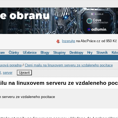
Inzerujte
na AbcPráce.cz od 950 Kč
are
Články
Učebnice
Blogy
Skupiny
Desktopy
Hry
Slovník
Kdo
uxová poradna
/
Cteni mailu na linuxovem serveru ze vzdaleneho pocitace
l
,
server
Upravit
ilu na linuxovem serveru ze vzdaleneho poc
m serveru ze vzdaleneho pocitace