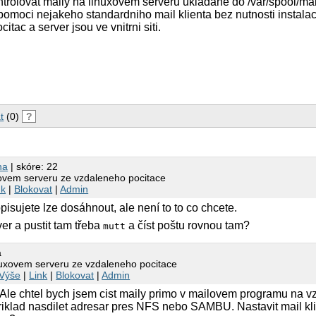
ontrolovat maily na linuxovem serveru ukladane do /var/spool/m
omoci nejakeho standardniho mail klienta bez nutnosti instala
tac a server jsou ve vnitrni siti.
t
(0)
?
ha
| skóre: 22
xovem serveru ze vzdaleneho pocitace
nk
|
Blokovat
|
Admin
opisujete lze dosáhnout, ale není to to co chcete.
ver a pustit tam třeba
a číst poštu rovnou tam?
mutt
a
inuxovem serveru ze vzdaleneho pocitace
Výše
|
Link
|
Blokovat
|
Admin
Ale chtel bych jsem cist maily primo v mailovem programu na 
iklad nasdilet adresar pres NFS nebo SAMBU. Nastavit mail kli