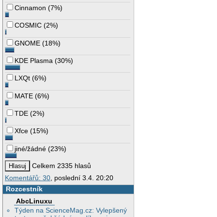
Cinnamon
(
7%
)
COSMIC
(
2%
)
GNOME
(
18%
)
KDE Plasma
(
30%
)
LXQt
(
6%
)
MATE
(
6%
)
TDE
(
2%
)
Xfce
(
15%
)
jiné/žádné
(
23%
)
Celkem 2335 hlasů
Komentářů: 30
, poslední 3.4. 20:20
Rozcestník
AbcLinuxu
Týden na ScienceMag.cz: Vylepšený