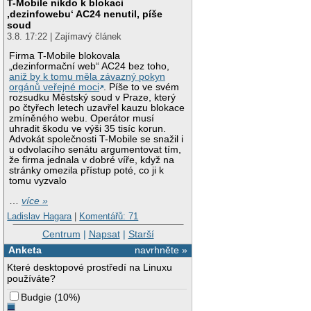
T-Mobile nikdo k blokaci
‚dezinfowebu‘ AC24 nenutil, píše
soud
3.8. 17:22 | Zajímavý článek
Firma T-Mobile blokovala
„dezinformační web“ AC24 bez toho,
aniž by k tomu měla závazný pokyn
orgánů veřejné moci
. Píše to ve svém
rozsudku Městský soud v Praze, který
po čtyřech letech uzavřel kauzu blokace
zmíněného webu. Operátor musí
uhradit škodu ve výši 35 tisíc korun.
Advokát společnosti T-Mobile se snažil i
u odvolacího senátu argumentovat tím,
že firma jednala v dobré víře, když na
stránky omezila přístup poté, co ji k
tomu vyzvalo
…
více »
Ladislav Hagara
|
Komentářů: 71
Centrum
|
Napsat
|
Starší
Anketa
navrhněte »
Které desktopové prostředí na Linuxu
používáte?
Budgie
(
10%
)