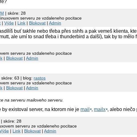
are?
PM
| skóre: 28
 linuxovem serveru ze vzdaleneho pocitace
t
|
Výše
|
Link
|
Blokovat
|
Admin
nasdílíš buť takhle nebo třeba přes sshfs a pak vemeš klienta, kte
utt, ale umí to snad třeba i thunderbird a další), tak by to mělo 
xovem serveru ze vzdaleneho pocitace
nk
|
Blokovat
|
Admin
 skóre: 63 | blog:
rastos
xovem serveru ze vzdaleneho pocitace
nk
|
Blokovat
|
Admin
ace na serveru mailoveho serveru.
 by existoval server, na ktorom nie je
mail
,
mailx
, alebo niečo
| skóre: 28
inuxovem serveru ze vzdaleneho pocitace
Výše
|
Link
|
Blokovat
|
Admin