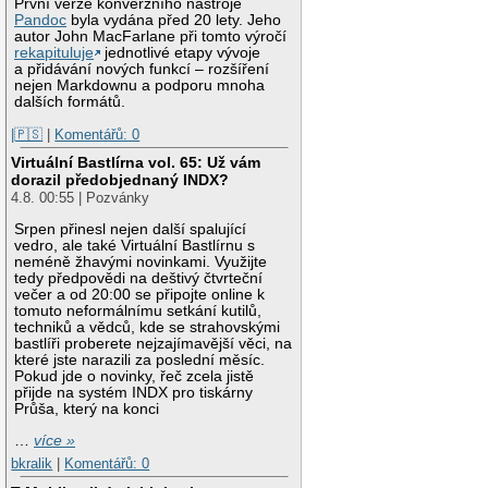
První verze konverzního nástroje
Pandoc
byla vydána před 20 lety. Jeho
autor John MacFarlane při tomto výročí
rekapituluje
jednotlivé etapy vývoje
a přidávání nových funkcí – rozšíření
nejen Markdownu a podporu mnoha
dalších formátů.
|🇵🇸
|
Komentářů: 0
Virtuální Bastlírna vol. 65: Už vám
dorazil předobjednaný INDX?
4.8. 00:55 | Pozvánky
Srpen přinesl nejen další spalující
vedro, ale také Virtuální Bastlírnu s
neméně žhavými novinkami. Využijte
tedy předpovědi na deštivý čtvrteční
večer a od 20:00 se připojte online k
tomuto neformálnímu setkání kutilů,
techniků a vědců, kde se strahovskými
bastlíři proberete nejzajímavější věci, na
které jste narazili za poslední měsíc.
Pokud jde o novinky, řeč zcela jistě
přijde na systém INDX pro tiskárny
Průša, který na konci
…
více »
bkralik
|
Komentářů: 0