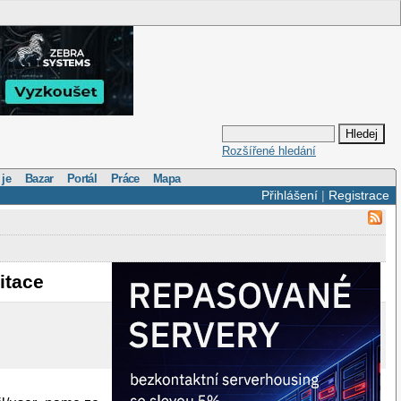
Rozšířené hledání
 je
Bazar
Portál
Práce
Mapa
Přihlášení
|
Registrace
itace