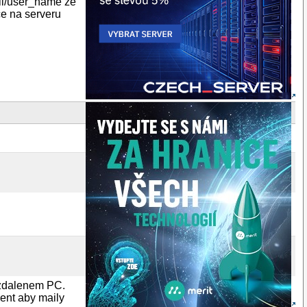
ail/user_name ze
ce na serveru
vzdalenem PC.
ent aby maily