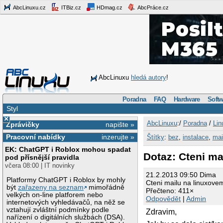
AbcLinuxu.cz
ITBiz.cz
HDmag.cz
AbcPráce.cz
AbcLinuxu
hledá autory
!
Poradna
FAQ
Hardware
Softw
Styl
×
AbcLinuxu
:/
Poradna
/
Lin
Zprávičky
napište »
Pracovní nabídky
inzerujte »
Štítky
:
bez
,
instalace
,
mai
EK: ChatGPT i Roblox mohou spadat
Dotaz: Cteni ma
pod přísnější pravidla
včera 08:00 | IT novinky
21.2.2013 09:50 Dima
Platformy ChatGPT i Roblox by mohly
Cteni mailu na linuxove
být
zařazeny na seznam
mimořádně
Přečteno: 411×
velkých on-line platforem nebo
Odpovědět
|
Admin
internetových vyhledávačů, na něž se
vztahují zvláštní podmínky podle
Zdravim,
nařízení o digitálních službách (DSA).