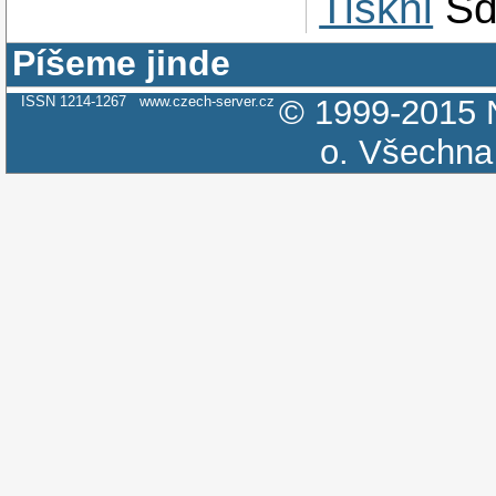
Tiskni
Sd
Píšeme jinde
ISSN 1214-1267
www.czech-server.cz
© 1999-2015
o.
Všechna 