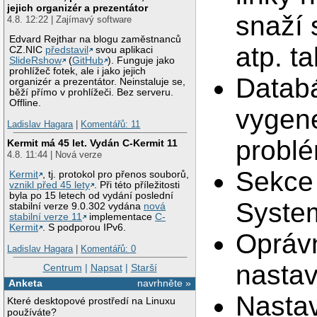
jejich organizér a prezentátor
snaží 
4.8. 12:22 | Zajímavý software
Edvard Rejthar na blogu zaměstnanců
atp. ta
CZ.NIC
představil
svou aplikaci
SlideRshow
(
GitHub
). Funguje jako
prohlížeč fotek, ale i jako jejich
Databá
organizér a prezentátor. Neinstaluje se,
běží přímo v prohlížeči. Bez serveru.
Offline.
vygene
Ladislav Hagara
|
Komentářů: 11
problé
Kermit má 45 let. Vydán C-Kermit 11
4.8. 11:44 | Nová verze
Sekce
Kermit
, tj. protokol pro přenos souborů,
vznikl před 45 lety
. Při této příležitosti
byla po 15 letech od vydání poslední
System
stabilní verze 9.0.302 vydána
nová
stabilní verze 11
implementace
C-
Kermit
. S podporou IPv6.
Oprávn
Ladislav Hagara
|
Komentářů: 0
nasta
Centrum
|
Napsat
|
Starší
Anketa
navrhněte »
Nasta
Které desktopové prostředí na Linuxu
používáte?