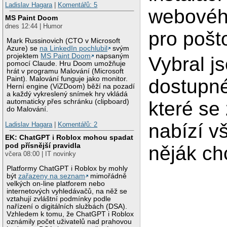
Ladislav Hagara
|
Komentářů: 5
webového
MS Paint Doom
dnes 12:44 | Humor
pro pošt
Mark Russinovich (CTO v Microsoft
Azure) se
na LinkedIn pochlubil
svým
projektem
MS Paint Doom
napsaným
Vybral j
pomocí Claude. Hru Doom umožňuje
hrát v programu Malování (Microsoft
Paint). Malování funguje jako monitor.
dostupn
Herní engine (ViZDoom) běží na pozadí
a každý vykreslený snímek hry vkládá
automaticky přes schránku (clipboard)
které se 
do Malování.
nabízí v
Ladislav Hagara
|
Komentářů: 2
EK: ChatGPT i Roblox mohou spadat
pod přísnější pravidla
něják chc
včera 08:00 | IT novinky
Platformy ChatGPT i Roblox by mohly
být
zařazeny na seznam
mimořádně
velkých on-line platforem nebo
internetových vyhledávačů, na něž se
vztahují zvláštní podmínky podle
nařízení o digitálních službách (DSA).
Vzhledem k tomu, že ChatGPT i Roblox
oznámily počet uživatelů nad prahovou