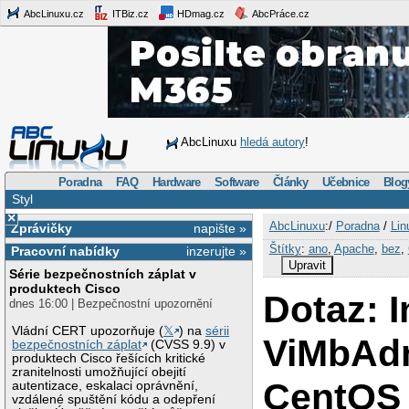
AbcLinuxu.cz
ITBiz.cz
HDmag.cz
AbcPráce.cz
AbcLinuxu
hledá autory
!
Poradna
FAQ
Hardware
Software
Články
Učebnice
Blog
Styl
×
AbcLinuxu
:/
Poradna
/
Lin
Zprávičky
napište »
Štítky
:
ano
,
Apache
,
bez
,
Pracovní nabídky
inzerujte »
Upravit
Série bezpečnostních záplat v
produktech Cisco
Dotaz: I
dnes 16:00 | Bezpečnostní upozornění
Vládní CERT upozorňuje (
𝕏
) na
sérii
ViMbAd
bezpečnostních záplat
(CVSS 9.9) v
produktech Cisco řešících kritické
zranitelnosti umožňující obejití
CentOS 
autentizace, eskalaci oprávnění,
vzdálené spuštění kódu a odepření