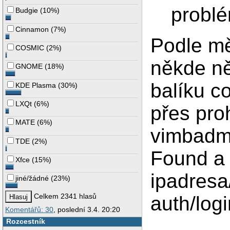
probl
Budgie
(
10%
)
Cinnamon
(
7%
)
Podle mě
COSMIC
(
2%
)
někde ně
GNOME
(
18%
)
balíku co
KDE Plasma
(
30%
)
LXQt
(
6%
)
přes pro
MATE
(
6%
)
vimbadmi
TDE
(
2%
)
Found a 
Xfce
(
15%
)
ipadresa
jiné/žádné
(
23%
)
Celkem 2341 hlasů
auth/logi
Komentářů: 30
, poslední 3.4. 20:20
Rozcestník