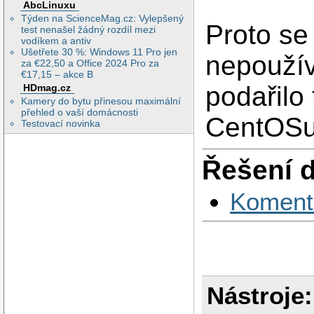
AbcLinuxu
Týden na ScienceMag.cz: Vylepšený
Proto se
test nenašel žádný rozdíl mezi
vodíkem a antiv
Ušetřete 30 %: Windows 11 Pro jen
nepoužív
za €22,50 a Office 2024 Pro za
€17,15 – akce B
podařilo
HDmag.cz
Kamery do bytu přinesou maximální
přehled o vaší domácnosti
CentOSu
Testovací novinka
Řešení 
Koment
Nástroje: