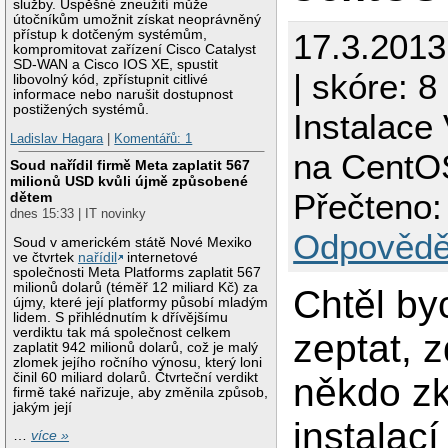
služby. Úspěšné zneužití může
útočníkům umožnit získat neoprávněný
17.3.201
přístup k dotčeným systémům,
kompromitovat zařízení Cisco Catalyst
SD-WAN a Cisco IOS XE, spustit
| skóre: 8
libovolný kód, zpřístupnit citlivé
informace nebo narušit dostupnost
postižených systémů.
Instalace
Ladislav Hagara
|
Komentářů: 1
na CentO
Soud nařídil firmě Meta zaplatit 567
milionů USD kvůli újmě způsobené
Přečteno:
dětem
dnes 15:33 | IT novinky
Odpovědě
Soud v americkém státě Nové Mexiko
ve čtvrtek
nařídil
internetové
společnosti Meta Platforms zaplatit 567
milionů dolarů (téměř 12 miliard Kč) za
Chtěl by
újmy, které její platformy působí mladým
lidem. S přihlédnutím k dřívějšímu
verdiktu tak má společnost celkem
zeptat, 
zaplatit 942 milionů dolarů, což je malý
zlomek jejího ročního výnosu, který loni
činil 60 miliard dolarů. Čtvrteční verdikt
někdo zk
firmě také nařizuje, aby změnila způsob,
jakým její
instalací
…
více »