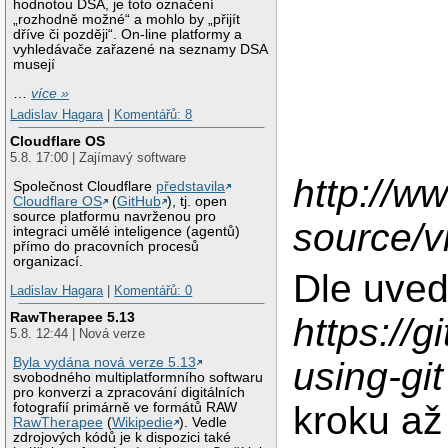
hodnotou DSA, je toto označení
„rozhodně možné“ a mohlo by „přijít
dříve či později“. On-line platformy a
vyhledávače zařazené na seznamy DSA
musejí
…
více »
Ladislav Hagara
|
Komentářů: 8
Cloudflare OS
5.8. 17:00 | Zajímavý software
http://w
Společnost Cloudflare
představila
Cloudflare OS
(
GitHub
), tj. open
source platformu navrženou pro
source/
integraci umělé inteligence (agentů)
přímo do pracovních procesů
organizací.
Dle uved
Ladislav Hagara
|
Komentářů: 0
RawTherapee 5.13
https://
5.8. 12:44 | Nová verze
Byla vydána nová verze 5.13
using-git
svobodného multiplatformního softwaru
pro konverzi a zpracování digitálních
kroku až
fotografií primárně ve formátů RAW
RawTherapee
(
Wikipedie
). Vedle
zdrojových kódů je k dispozici také