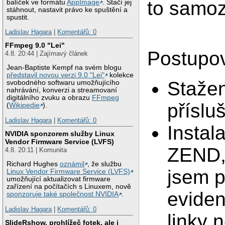
to samoz
balíček ve formátu
AppImage
. Stačí jej
stáhnout, nastavit právo ke spuštění a
spustit.
Ladislav Hagara
|
Komentářů: 0
FFmpeg 9.0 "Lei"
Postupov
4.8. 20:44 | Zajímavý článek
Jean-Baptiste Kempf na svém blogu
představil novou verzi 9.0 "Lei"
kolekce
Stažen
svobodného softwaru umožňujícího
nahrávání, konverzi a streamovaní
digitálního zvuku a obrazu
FFmpeg
příslu
(
Wikipedie
).
Ladislav Hagara
|
Komentářů: 0
Instal
NVIDIA sponzorem služby Linux
Vendor Firmware Service (LVFS)
ZEND, 
4.8. 20:11 | Komunita
Richard Hughes
oznámil
, že službu
jsem p
Linux Vendor Firmware Service (LVFS)
umožňující aktualizovat firmware
zařízení na počítačích s Linuxem, nově
eviden
sponzoruje také společnost NVIDIA
.
Ladislav Hagara
|
Komentářů: 0
linky n
SlideRshow, prohlížeč fotek, ale i