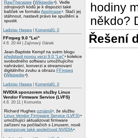
RawTherapee
(
Wikipedie
). Vedle
hodiny m
zdrojových kódů je k dispozici také
balíček ve formátu
AppImage
. Stačí jej
stáhnout, nastavit právo ke spuštění a
někdo? D
spustit.
Ladislav Hagara
|
Komentářů: 0
Řešení 
FFmpeg 9.0 "Lei"
4.8. 20:44 | Zajímavý článek
Jean-Baptiste Kempf na svém blogu
představil novou verzi 9.0 "Lei"
kolekce
svobodného softwaru umožňujícího
nahrávání, konverzi a streamovaní
digitálního zvuku a obrazu
FFmpeg
(
Wikipedie
).
Ladislav Hagara
|
Komentářů: 0
NVIDIA sponzorem služby Linux
Vendor Firmware Service (LVFS)
4.8. 20:11 | Komunita
Richard Hughes
oznámil
, že službu
Linux Vendor Firmware Service (LVFS)
umožňující aktualizovat firmware
zařízení na počítačích s Linuxem, nově
sponzoruje také společnost NVIDIA
.