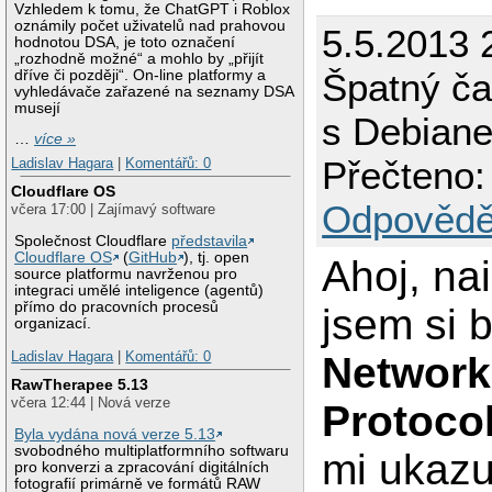
Vzhledem k tomu, že ChatGPT i Roblox
oznámily počet uživatelů nad prahovou
5.5.2013 
hodnotou DSA, je toto označení
„rozhodně možné“ a mohlo by „přijít
Špatný ča
dříve či později“. On-line platformy a
vyhledávače zařazené na seznamy DSA
musejí
s Debian
…
více »
Přečteno:
Ladislav Hagara
|
Komentářů: 0
Cloudflare OS
Odpovědě
včera 17:00 | Zajímavý software
Společnost Cloudflare
představila
Cloudflare OS
(
GitHub
), tj. open
Ahoj, na
source platformu navrženou pro
integraci umělé inteligence (agentů)
přímo do pracovních procesů
jsem si 
organizací.
Ladislav Hagara
|
Komentářů: 0
Network
RawTherapee 5.13
včera 12:44 | Nová verze
Protoco
Byla vydána nová verze 5.13
svobodného multiplatformního softwaru
mi ukazu
pro konverzi a zpracování digitálních
fotografií primárně ve formátů RAW