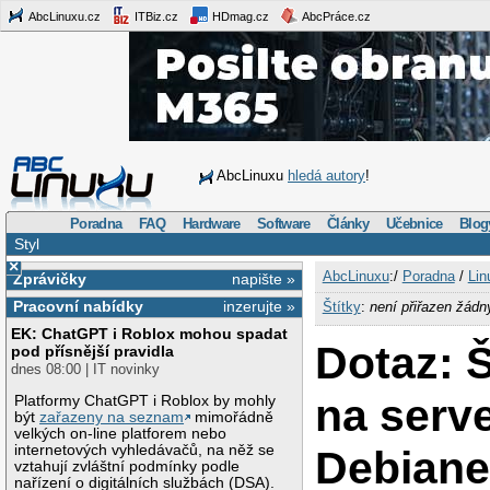
AbcLinuxu.cz
ITBiz.cz
HDmag.cz
AbcPráce.cz
AbcLinuxu
hledá autory
!
Poradna
FAQ
Hardware
Software
Články
Učebnice
Blog
Styl
×
AbcLinuxu
:/
Poradna
/
Lin
Zprávičky
napište »
Pracovní nabídky
inzerujte »
Štítky
:
není přiřazen žádn
EK: ChatGPT i Roblox mohou spadat
Dotaz: 
pod přísnější pravidla
dnes 08:00 | IT novinky
na serv
Platformy ChatGPT i Roblox by mohly
být
zařazeny na seznam
mimořádně
velkých on-line platforem nebo
internetových vyhledávačů, na něž se
Debian
vztahují zvláštní podmínky podle
nařízení o digitálních službách (DSA).