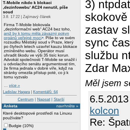
3) ntpda
T-Mobile nikdo k blokaci
‚dezinfowebu‘ AC24 nenutil, píše
soud
skokově 
3.8. 17:22 | Zajímavý článek
Firma T-Mobile blokovala
zastav s
„dezinformační web“ AC24 bez toho,
aniž by k tomu měla závazný pokyn
orgánů veřejné moci
. Píše to ve svém
sync čas
rozsudku Městský soud v Praze, který
po čtyřech letech uzavřel kauzu blokace
zmíněného webu. Operátor musí
službu n
uhradit škodu ve výši 35 tisíc korun.
Advokát společnosti T-Mobile se snažil i
Zdar Ma
u odvolacího senátu argumentovat tím,
že firma jednala v dobré víře, když na
stránky omezila přístup poté, co ji k
tomu vyzvalo
Měl jsem se
…
více »
Ladislav Hagara
|
Komentářů: 64
6.5.2013
Centrum
|
Napsat
|
Starší
Anketa
navrhněte »
kolcon
Které desktopové prostředí na Linuxu
používáte?
Re: Špat
Budgie
(
10%
)