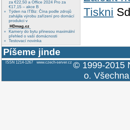
za €22,50 a Office 2024 Pro za
€17,15 – akce B
Tiskni
Sd
Týden na ITBiz: Čína podle zdrojů
zahájila výrobu zařízení pro domácí
produkci v
HDmag.cz
Kamery do bytu přinesou maximální
přehled o vaší domácnosti
Testovací novinka
Píšeme jinde
ISSN 1214-1267
www.czech-server.cz
© 1999-2015
o.
Všechna 