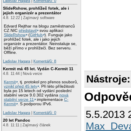
Ladislav Hagara
|
Komentářů: 0
SlideRshow, prohlížeč fotek, ale i
jejich organizér a prezentátor
4.8. 12:22 | Zajímavý software
Edvard Rejthar na blogu zaměstnanců
CZ.NIC
představil
svou aplikaci
SlideRshow
(
GitHub
). Funguje jako
prohlížeč fotek, ale i jako jejich
organizér a prezentátor. Neinstaluje se,
běží přímo v prohlížeči. Bez serveru.
Offline.
Ladislav Hagara
|
Komentářů: 8
Kermit má 45 let. Vydán C-Kermit 11
4.8. 11:44 | Nová verze
Nástroje:
Kermit
, tj. protokol pro přenos souborů,
vznikl před 45 lety
. Při této příležitosti
byla po 15 letech od vydání poslední
Odpově
stabilní verze 9.0.302 vydána
nová
stabilní verze 11
implementace
C-
Kermit
. S podporou IPv6.
5.5.2013 
Ladislav Hagara
|
Komentářů: 0
20 let Pandoc
Max_Deva
4.8. 11:11 | Zajímavý článek