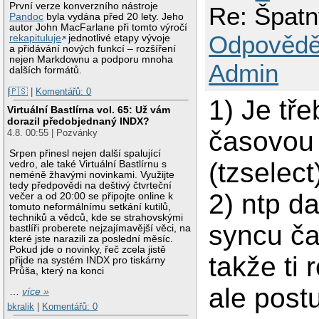
První verze konverzního nástroje
Re: Špatn
Pandoc
byla vydána před 20 lety. Jeho
autor John MacFarlane při tomto výročí
Odpovědě
rekapituluje
jednotlivé etapy vývoje
a přidávání nových funkcí – rozšíření
nejen Markdownu a podporu mnoha
Admin
dalších formátů.
|🇵🇸
|
Komentářů: 0
1) Je tř
Virtuální Bastlírna vol. 65: Už vám
dorazil předobjednaný INDX?
časovou 
4.8. 00:55 | Pozvánky
Srpen přinesl nejen další spalující
(tzselect
vedro, ale také Virtuální Bastlírnu s
neméně žhavými novinkami. Využijte
tedy předpovědi na deštivý čtvrteční
2) ntp d
večer a od 20:00 se připojte online k
tomuto neformálnímu setkání kutilů,
techniků a vědců, kde se strahovskými
syncu ča
bastlíři proberete nejzajímavější věci, na
které jste narazili za poslední měsíc.
Pokud jde o novinky, řeč zcela jistě
takže ti
přijde na systém INDX pro tiskárny
Průša, který na konci
ale post
…
více »
bkralik
|
Komentářů: 0