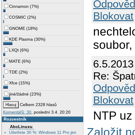
Odpověd
Cinnamon
(
7%
)
Blokovat
COSMIC
(
2%
)
nechtelo
GNOME
(
18%
)
KDE Plasma
(
30%
)
soubor,
LXQt
(
6%
)
6.5.2013
MATE
(
6%
)
TDE
(
2%
)
Re: Špat
Xfce
(
15%
)
Odpověd
jiné/žádné
(
23%
)
Blokovat
Celkem 2328 hlasů
NTP uz 
Komentářů: 30
, poslední 3.4. 20:20
Rozcestník
AbcLinuxu
Založit 
Ušetřete 30 %: Windows 11 Pro jen