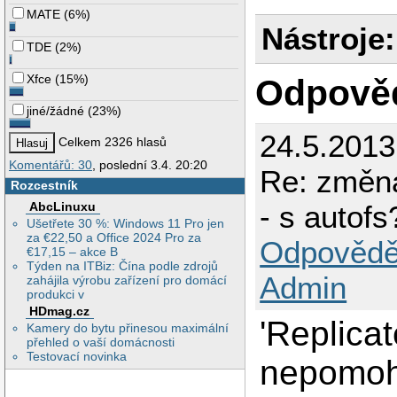
MATE
(
6%
)
Nástroje:
TDE
(
2%
)
Xfce
(
15%
)
Odpově
jiné/žádné
(
23%
)
24.5.2013
Celkem 2326 hlasů
Komentářů: 30
, poslední 3.4. 20:20
Re: změna
Rozcestník
- s autofs
AbcLinuxu
Ušetřete 30 %: Windows 11 Pro jen
za €22,50 a Office 2024 Pro za
Odpovědě
€17,15 – akce B
Týden na ITBiz: Čína podle zdrojů
Admin
zahájila výrobu zařízení pro domácí
produkci v
HDmag.cz
'Replicat
Kamery do bytu přinesou maximální
přehled o vaší domácnosti
Testovací novinka
nepomoh