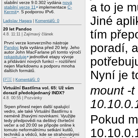
stabilní verze 9.0.302 vydána
nová
a to je 
stabilní verze 11
implementace
C-
Kermit
. S podporou IPv6.
Jiné apli
Ladislav Hagara
|
Komentářů: 0
20 let Pandoc
tím přep
4.8. 11:11 | Zajímavý článek
První verze konverzního nástroje
poradí, a
Pandoc
byla vydána před 20 lety. Jeho
autor John MacFarlane při tomto výročí
rekapituluje
jednotlivé etapy vývoje
potřebuj
a přidávání nových funkcí – rozšíření
nejen Markdownu a podporu mnoha
dalších formátů.
Nyní je t
|🇵🇸
|
Komentářů: 0
mount -t 
Virtuální Bastlírna vol. 65: Už vám
dorazil předobjednaný INDX?
4.8. 00:55 | Pozvánky
10.10.0.
Srpen přinesl nejen další spalující
vedro, ale také Virtuální Bastlírnu s
Pokud mi
neméně žhavými novinkami. Využijte
tedy předpovědi na deštivý čtvrteční
večer a od 20:00 se připojte online k
10.10.0.
tomuto neformálnímu setkání kutilů,
techniků a vědců, kde se strahovskými