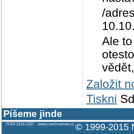
/adres
10.10.
Ale t
otesto
vědět,
Založit 
Tiskni
Sd
Píšeme jinde
ISSN 1214-1267
www.czech-server.cz
© 1999-2015