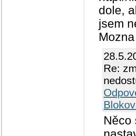
dole, a
jsem n
Mozna s
28.5.2
Re: zm
nedost
Odpov
Blokov
Něco 
nastav