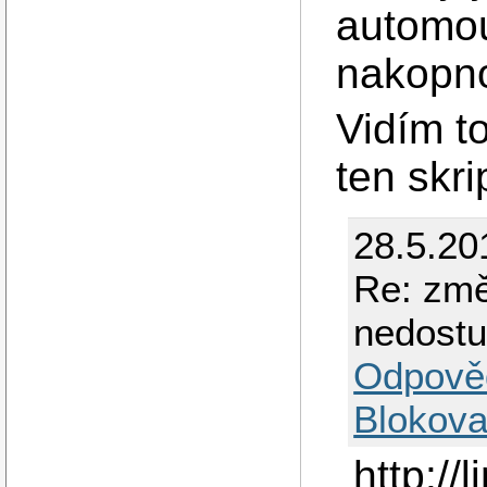
automou
nakopno
Vidím t
ten skri
28.5.20
Re: změ
nedostu
Odpově
Blokova
http://