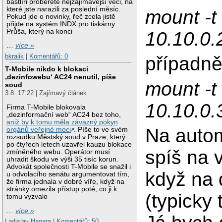
bastlíři proberete nejzajímavější věci, na
které jste narazili za poslední měsíc.
mount -t 
Pokud jde o novinky, řeč zcela jistě
přijde na systém INDX pro tiskárny
Průša, který na konci
10.10.0.
…
více »
bkralik
|
Komentářů: 0
případn
T-Mobile nikdo k blokaci
‚dezinfowebu‘ AC24 nenutil, píše
mount -t 
soud
3.8. 17:22 | Zajímavý článek
10.10.0.
Firma T-Mobile blokovala
„dezinformační web“ AC24 bez toho,
aniž by k tomu měla závazný pokyn
Na autom
orgánů veřejné moci
. Píše to ve svém
rozsudku Městský soud v Praze, který
po čtyřech letech uzavřel kauzu blokace
spíš na 
zmíněného webu. Operátor musí
uhradit škodu ve výši 35 tisíc korun.
Advokát společnosti T-Mobile se snažil i
když na 
u odvolacího senátu argumentovat tím,
že firma jednala v dobré víře, když na
stránky omezila přístup poté, co ji k
(typicky
tomu vyzvalo
…
více »
Ladislav Hagara
|
Komentářů: 50