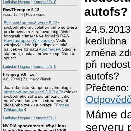
Ladislav Hagara
|
Komentářů: 0
autofs?
RawTherapee 5.13
včera 12:44 | Nová verze
Byla vydána nová verze 5.13
24.5.2013
svobodného multiplatformního softwaru
pro konverzi a zpracování digitálních
fotografií primárně ve formátů RAW
kedlubna
RawTherapee
(
Wikipedie
). Vedle
zdrojových kódů je k dispozici také
změna zd
balíček ve formátu
AppImage
. Stačí jej
stáhnout, nastavit právo ke spuštění a
spustit.
při nedost
Ladislav Hagara
|
Komentářů: 0
autofs?
FFmpeg 9.0 "Lei"
4.8. 20:44 | Zajímavý článek
Přečteno:
Jean-Baptiste Kempf na svém blogu
představil novou verzi 9.0 "Lei"
kolekce
Odpovědě
svobodného softwaru umožňujícího
nahrávání, konverzi a streamovaní
digitálního zvuku a obrazu
FFmpeg
(
Wikipedie
).
Máme da
Ladislav Hagara
|
Komentářů: 1
serveru 
NVIDIA sponzorem služby Linux
Vendor Firmware Service (LVFS)