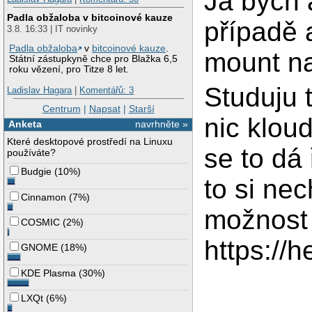
Já bych 
Padla obžaloba v bitcoinové kauze
případě 
3.8. 16:33 | IT novinky
Padla obžaloba
v
bitcoinové kauze
.
mount na 
Státní zástupkyně chce pro Blažka 6,5
roku vězení, pro Titze 8 let.
Studuju 
Ladislav Hagara
|
Komentářů: 3
Centrum
|
Napsat
|
Starší
nic klou
Anketa
navrhněte »
Které desktopové prostředí na Linuxu
se to dá 
používáte?
Budgie
(
10%
)
to si ne
Cinnamon
(
7%
)
možnost 
COSMIC
(
2%
)
https://
GNOME
(
18%
)
KDE Plasma
(
30%
)
LXQt
(
6%
)