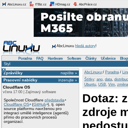
AbcLinuxu.cz
ITBiz.cz
HDmag.cz
AbcPráce.cz
AbcLinuxu
hledá autory
!
Poradna
FAQ
Hardware
Software
Články
Učebnice
Blog
Styl
×
AbcLinuxu
:/
Poradna
/
Lin
Zprávičky
napište »
Štítky
:
ano
,
data
,
distribu
Pracovní nabídky
inzerujte »
Ubuntu
,
USB
,
Vim
,
změn
Cloudflare OS
včera 17:00 | Zajímavý software
Dotaz: 
Společnost Cloudflare
představila
Cloudflare OS
(
GitHub
), tj. open
zdroje 
source platformu navrženou pro
integraci umělé inteligence (agentů)
přímo do pracovních procesů
nedostu
organizací.