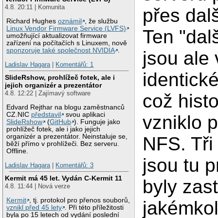
4.8. 20:11 | Komunita
přes dalš
Richard Hughes
oznámil
, že službu
Linux Vendor Firmware Service (LVFS)
Ten "dalš
umožňující aktualizovat firmware
zařízení na počítačích s Linuxem, nově
sponzoruje také společnost NVIDIA
.
jsou ale 
Ladislav Hagara
|
Komentářů: 1
identické
SlideRshow, prohlížeč fotek, ale i
jejich organizér a prezentátor
4.8. 12:22 | Zajímavý software
což histo
Edvard Rejthar na blogu zaměstnanců
CZ.NIC
představil
svou aplikaci
vzniklo p
SlideRshow
(
GitHub
). Funguje jako
prohlížeč fotek, ale i jako jejich
organizér a prezentátor. Neinstaluje se,
NFS. Tři
běží přímo v prohlížeči. Bez serveru.
Offline.
jsou tu p
Ladislav Hagara
|
Komentářů: 3
Kermit má 45 let. Vydán C-Kermit 11
byly zast
4.8. 11:44 | Nová verze
Kermit
, tj. protokol pro přenos souborů,
jakémkol
vznikl před 45 lety
. Při této příležitosti
byla po 15 letech od vydání poslední