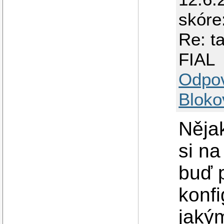
skóre
Re: t
FIAL
Odpo
Bloko
Něja
si na
buď p
konfi
jakým