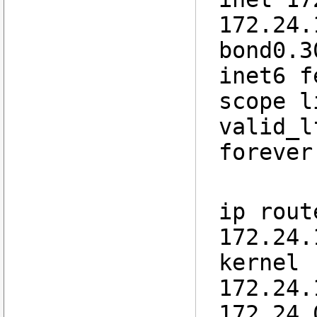
172.24.
bond0.3
inet6 f
scope l
valid_l
forever
ip rout
172.24.
kernel
172.24.
172.24.