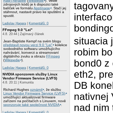
RawTherapee
(
Wikipedie
). Vedle
tagovan
zdrojových kódů je k dispozici také
balíček ve formátu
AppImage
. Stačí jej
stáhnout, nastavit právo ke spuštění a
interfac
spustit.
Ladislav Hagara
|
Komentářů: 0
bonding
FFmpeg 9.0 "Lei"
4.8. 20:44 | Zajímavý článek
situacia 
Jean-Baptiste Kempf na svém blogu
představil novou verzi 9.0 "Lei"
kolekce
robim bo
svobodného softwaru umožňujícího
nahrávání, konverzi a streamovaní
digitálního zvuku a obrazu
FFmpeg
bond0 z 
(
Wikipedie
).
Ladislav Hagara
|
Komentářů: 0
eth2, pr
NVIDIA sponzorem služby Linux
Vendor Firmware Service (LVFS)
DB kone
4.8. 20:11 | Komunita
Richard Hughes
oznámil
, že službu
nativnej
Linux Vendor Firmware Service (LVFS)
umožňující aktualizovat firmware
zařízení na počítačích s Linuxem, nově
nad nim
sponzoruje také společnost NVIDIA
.
Ladislav Hagara
|
Komentářů: 0