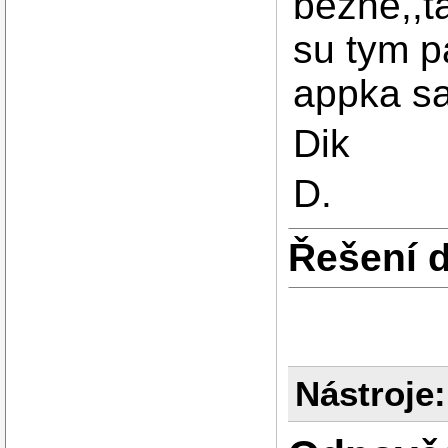
bezne,,t
su tym 
appka sa
Dik
D.
Řešení 
Nástroje: