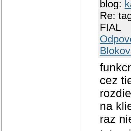
blog:
k
Re: ta
FIAL
Odpov
Blokov
funkc
cez ti
rozdie
na kli
raz nie