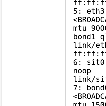
ff:ff:f
5: eth3
<BROADC
mtu 900
bond1 q
link/et
ff:ff:f
6: sit0
noop
link/si
7: bond
<BROADC
mtu 150