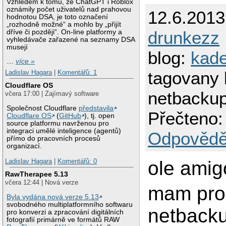
Vzhledem k tomu, že ChatGPT i Roblox
oznámily počet uživatelů nad prahovou
12.6.2013
hodnotou DSA, je toto označení
„rozhodně možné“ a mohlo by „přijít
drunkezz
dříve či později“. On-line platformy a
vyhledávače zařazené na seznamy DSA
musejí
blog:
kad
…
více »
tagovany 
Ladislav Hagara
|
Komentářů: 1
Cloudflare OS
netbackup
včera 17:00 | Zajímavý software
Společnost Cloudflare
představila
Přečteno:
Cloudflare OS
(
GitHub
), tj. open
source platformu navrženou pro
integraci umělé inteligence (agentů)
Odpovědě
přímo do pracovních procesů
organizací.
ole amig
Ladislav Hagara
|
Komentářů: 0
RawTherapee 5.13
včera 12:44 | Nová verze
mam pro
Byla vydána nová verze 5.13
svobodného multiplatformního softwaru
netback
pro konverzi a zpracování digitálních
fotografií primárně ve formátů RAW