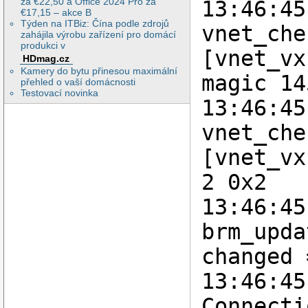
za €22,50 a Office 2024 Pro za
13:46:45
€17,15 – akce B
Týden na ITBiz: Čína podle zdrojů
vnet_che
zahájila výrobu zařízení pro domácí
produkci v
[vnet_vx
HDmag.cz
Kamery do bytu přinesou maximální
magic 14
přehled o vaší domácnosti
Testovací novinka
13:46:45
vnet_che
[vnet_vx
2 0x2
13:46:45
brm_upda
changed 
13:46:45
Connecti