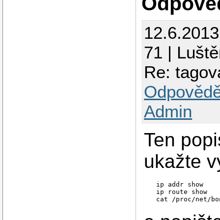
Odpově
12.6.201
71 | Luště
Re: tagov
Odpovědě
Admin
Ten popi
ukažte v
  ip addr show

  ip route show
