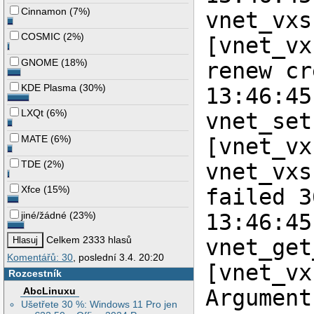
Cinnamon
(
7%
)
vnet_vxs
COSMIC
(
2%
)
[vnet_vx
GNOME
(
18%
)
renew cr
KDE Plasma
(
30%
)
13:46:45
LXQt
(
6%
)
vnet_set
MATE
(
6%
)
[vnet_vx
TDE
(
2%
)
vnet_vxs
Xfce
(
15%
)
failed 3
jiné/žádné
(
23%
)
13:46:45
Celkem 2333 hlasů
vnet_get
Komentářů: 30
, poslední 3.4. 20:20
[vnet_vx
Rozcestník
AbcLinuxu
Argument
Ušetřete 30 %: Windows 11 Pro jen