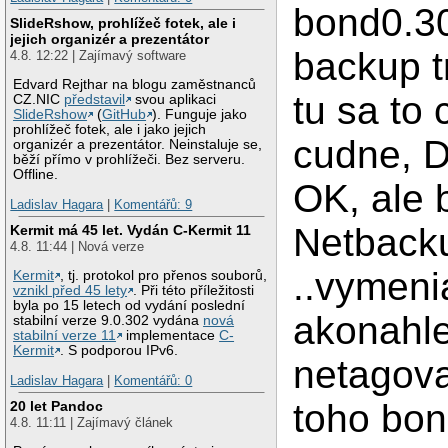
bond0.3
SlideRshow, prohlížeč fotek, ale i
jejich organizér a prezentátor
backup tr
4.8. 12:22 | Zajímavý software
Edvard Rejthar na blogu zaměstnanců
tu sa to
CZ.NIC
představil
svou aplikaci
SlideRshow
(
GitHub
). Funguje jako
prohlížeč fotek, ale i jako jejich
cudne, DB
organizér a prezentátor. Neinstaluje se,
běží přímo v prohlížeči. Bez serveru.
Offline.
OK, ale b
Ladislav Hagara
|
Komentářů: 9
Netbacku
Kermit má 45 let. Vydán C-Kermit 11
4.8. 11:44 | Nová verze
..vymenia
Kermit
, tj. protokol pro přenos souborů,
vznikl před 45 lety
. Při této příležitosti
byla po 15 letech od vydání poslední
akonahle
stabilní verze 9.0.302 vydána
nová
stabilní verze 11
implementace
C-
Kermit
. S podporou IPv6.
netagova
Ladislav Hagara
|
Komentářů: 0
toho bon
20 let Pandoc
4.8. 11:11 | Zajímavý článek