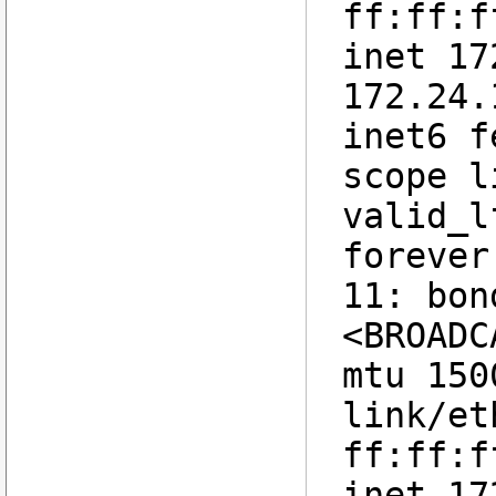
ff:ff:f
inet 17
172.24.
inet6 f
scope l
valid_l
forever
11: bon
<BROADC
mtu 150
link/et
ff:ff:f
inet 17