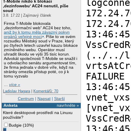
logconne
T-Mobile nikdo k blokaci
‚dezinfowebu‘ AC24 nenutil, píše
172.24.7
soud
3.8. 17:22 | Zajímavý článek
172.24.7
Firma T-Mobile blokovala
„dezinformační web“ AC24 bez toho,
13:46:45
aniž by k tomu měla závazný pokyn
orgánů veřejné moci
. Píše to ve svém
rozsudku Městský soud v Praze, který
VssCredR
po čtyřech letech uzavřel kauzu blokace
zmíněného webu. Operátor musí
(../../l
uhradit škodu ve výši 35 tisíc korun.
Advokát společnosti T-Mobile se snažil i
vrtsAtCr
u odvolacího senátu argumentovat tím,
že firma jednala v dobré víře, když na
stránky omezila přístup poté, co ji k
FAILURE
tomu vyzvalo
13:46:45
…
více »
Ladislav Hagara
|
Komentářů: 70
vnet_vxs
Centrum
|
Napsat
|
Starší
[vnet_vx
Anketa
navrhněte »
Které desktopové prostředí na Linuxu
VssCredR
používáte?
Budgie
(
10%
)
13:46:45