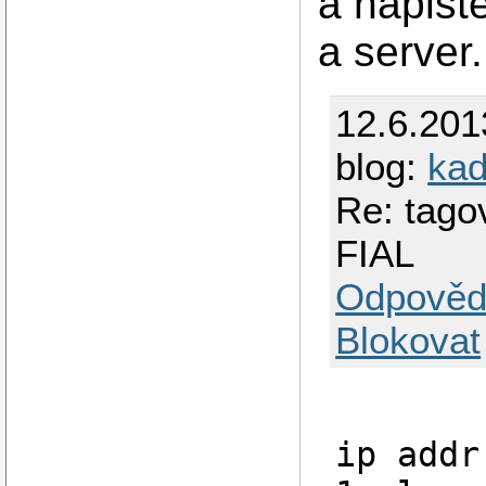
a napište
a server.
12.6.201
blog:
ka
Re: tago
FIAL
Odpověd
Blokovat
ip addr