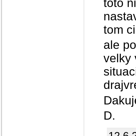
toto 
nastav
tom ci
ale po
velky 
situac
drajvr
Dakuj
D.
12.6.