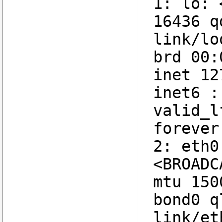
1: lo: 
16436 q
link/lo
brd 00:
inet 12
inet6 :
valid_l
forever
2: eth0
<BROADC
mtu 150
bond0 q
link/et