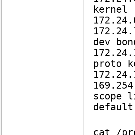
kernel
172.24.
172.24.
dev bon
172.24.
proto 
172.24.
169.254
scope l
default
cat /pr