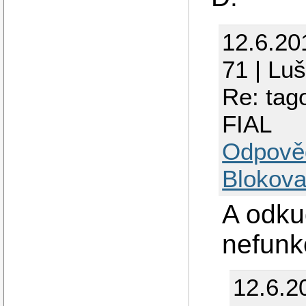
12.6.20
71 | Lu
Re: tag
FIAL
Odpově
Blokova
A odkud
nefunk
12.6.2