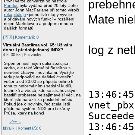
prebehn
První verze konverzního nástroje
Pandoc
byla vydána před 20 lety. Jeho
autor John MacFarlane při tomto výročí
rekapituluje
jednotlivé etapy vývoje
Mate ni
a přidávání nových funkcí – rozšíření
nejen Markdownu a podporu mnoha
dalších formátů.
|🇵🇸
|
Komentářů: 0
Virtuální Bastlírna vol. 65: Už vám
log z ne
dorazil předobjednaný INDX?
4.8. 00:55 | Pozvánky
Srpen přinesl nejen další spalující
vedro, ale také Virtuální Bastlírnu s
neméně žhavými novinkami. Využijte
tedy předpovědi na deštivý čtvrteční
večer a od 20:00 se připojte online k
tomuto neformálnímu setkání kutilů,
techniků a vědců, kde se strahovskými
13:46:45
bastlíři proberete nejzajímavější věci, na
které jste narazili za poslední měsíc.
vnet_pbx
Pokud jde o novinky, řeč zcela jistě
přijde na systém INDX pro tiskárny
Succeede
Průša, který na konci
…
více »
13:46:45
bkralik
|
Komentářů: 0