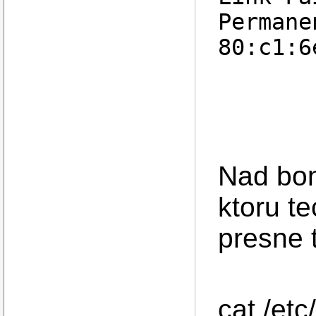
Permane
80:c1:6
Nad bon
ktoru te
presne 
cat /etc