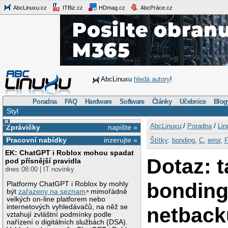
AbcLinuxu.cz
ITBiz.cz
HDmag.cz
AbcPráce.cz
AbcLinuxu
hledá autory
!
Poradna
FAQ
Hardware
Software
Články
Učebnice
Blog
Styl
×
AbcLinuxu
:/
Poradna
/
Lin
Zprávičky
napište »
Pracovní nabídky
inzerujte »
Štítky
:
bonding
,
C
,
error
,
F
EK: ChatGPT i Roblox mohou spadat
Dotaz: 
pod přísnější pravidla
dnes 08:00 | IT novinky
bonding
Platformy ChatGPT i Roblox by mohly
být
zařazeny na seznam
mimořádně
velkých on-line platforem nebo
internetových vyhledávačů, na něž se
netback
vztahují zvláštní podmínky podle
nařízení o digitálních službách (DSA).