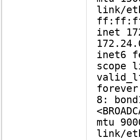
link/et
ff:ff:f
inet 17
172.24.
inet6 f
scope l
valid_l
forever
8: bond
<BROADC
mtu 900
link/et