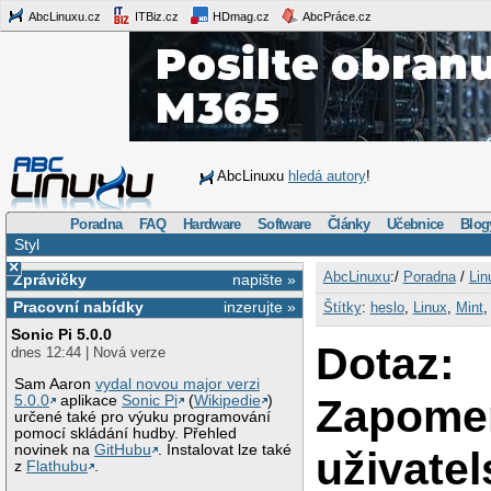
AbcLinuxu.cz
ITBiz.cz
HDmag.cz
AbcPráce.cz
AbcLinuxu
hledá autory
!
Poradna
FAQ
Hardware
Software
Články
Učebnice
Blog
Styl
×
AbcLinuxu
:/
Poradna
/
Lin
Zprávičky
napište »
Pracovní nabídky
inzerujte »
Štítky
:
heslo
,
Linux
,
Mint
Sonic Pi 5.0.0
Dotaz:
dnes 12:44 | Nová verze
Sam Aaron
vydal novou major verzi
Zapome
5.0.0
aplikace
Sonic Pi
(
Wikipedie
)
určené také pro výuku programování
pomocí skládání hudby. Přehled
novinek na
GitHubu
. Instalovat lze také
uživate
z
Flathubu
.