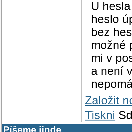
U hesla
heslo úp
bez hes
možné po
mi v po
a není v
nepomá
Založit 
Tiskni
Sd
Píšeme jinde