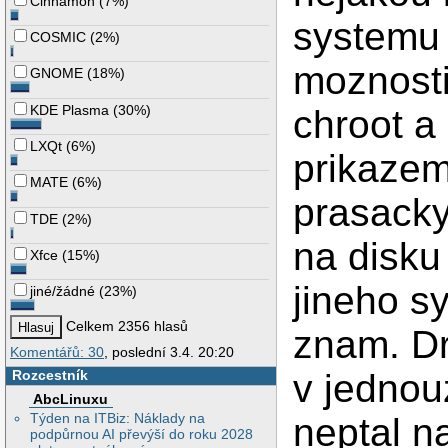
Cinnamon
(
7%
)
systemu
COSMIC
(
2%
)
moznosti
GNOME
(
18%
)
KDE Plasma
(
30%
)
chroot a
LXQt
(
6%
)
prikazem
MATE
(
6%
)
prasacky
TDE
(
2%
)
na disku
Xfce
(
15%
)
jineho s
jiné/žádné
(
23%
)
Celkem 2356 hlasů
znam. Dr
Komentářů: 30
, poslední 3.4. 20:20
Rozcestník
v jednou
AbcLinuxu
Týden na ITBiz: Náklady na
neptal n
podpůrnou AI převýší do roku 2028