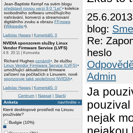
Jean-Baptiste Kempf na svém blogu
představil novou verzi 9.0 "Lei"
kolekce
svobodného softwaru umožňujícího
25.6.201
nahrávání, konverzi a streamovaní
digitálního zvuku a obrazu
FFmpeg
blog:
Smet
(
Wikipedie
).
Ladislav Hagara
|
Komentářů: 0
Re: Zapom
NVIDIA sponzorem služby Linux
Vendor Firmware Service (LVFS)
heslo
4.8. 20:11 | Komunita
Odpovědě
Richard Hughes
oznámil
, že službu
Linux Vendor Firmware Service (LVFS)
umožňující aktualizovat firmware
Admin
zařízení na počítačích s Linuxem, nově
sponzoruje také společnost NVIDIA
.
Ja pouzi
Ladislav Hagara
|
Komentářů: 0
Centrum
|
Napsat
|
Starší
pouzival 
Anketa
navrhněte »
Které desktopové prostředí na Linuxu
nejak mo
používáte?
Budgie
(
10%
)
nejakou l