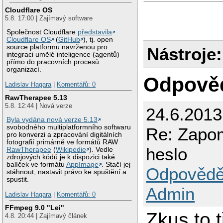
Cloudflare OS
5.8. 17:00 | Zajímavý software
Společnost Cloudflare
představila
Cloudflare OS
(
GitHub
), tj. open
source platformu navrženou pro
Nástroje:
integraci umělé inteligence (agentů)
přímo do pracovních procesů
organizací.
Odpově
Ladislav Hagara
|
Komentářů: 0
RawTherapee 5.13
5.8. 12:44 | Nová verze
24.6.2013
Byla vydána nová verze 5.13
svobodného multiplatformního softwaru
Re: Zapom
pro konverzi a zpracování digitálních
fotografií primárně ve formátů RAW
heslo
RawTherapee
(
Wikipedie
). Vedle
zdrojových kódů je k dispozici také
balíček ve formátu
AppImage
. Stačí jej
Odpovědě
stáhnout, nastavit právo ke spuštění a
spustit.
Admin
Ladislav Hagara
|
Komentářů: 0
FFmpeg 9.0 "Lei"
Zkus to 
4.8. 20:44 | Zajímavý článek