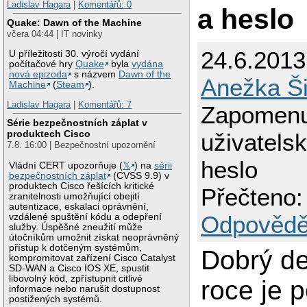
Ladislav Hagara
|
Komentářů: 0
a heslo
Quake: Dawn of the Machine
včera 04:44 | IT novinky
24.6.2013
U příležitosti 30. výročí vydání
počítačové hry
Quake
byla
vydána
nová epizoda
s názvem
Dawn of the
Anežka Š
Machine
(
Steam
).
Ladislav Hagara
|
Komentářů: 7
Zapomenu
Série bezpečnostních záplat v
produktech Cisco
uživatels
7.8. 16:00 | Bezpečnostní upozornění
heslo
Vládní CERT upozorňuje (
𝕏
) na
sérii
bezpečnostních záplat
(CVSS 9.9) v
produktech Cisco řešících kritické
Přečteno:
zranitelnosti umožňující obejití
autentizace, eskalaci oprávnění,
Odpovědě
vzdálené spuštění kódu a odepření
služby. Úspěšné zneužití může
útočníkům umožnit získat neoprávněný
přístup k dotčeným systémům,
Dobrý de
kompromitovat zařízení Cisco Catalyst
SD-WAN a Cisco IOS XE, spustit
libovolný kód, zpřístupnit citlivé
roce je 
informace nebo narušit dostupnost
postižených systémů.