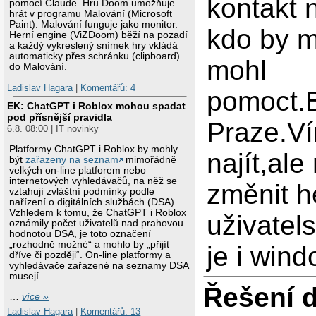
kontakt 
pomocí Claude. Hru Doom umožňuje
hrát v programu Malování (Microsoft
Paint). Malování funguje jako monitor.
kdo by m
Herní engine (ViZDoom) běží na pozadí
a každý vykreslený snímek hry vkládá
automaticky přes schránku (clipboard)
mohl
do Malování.
Ladislav Hagara
|
Komentářů: 4
pomoct.
EK: ChatGPT i Roblox mohou spadat
pod přísnější pravidla
Praze.Ví
6.8. 08:00 | IT novinky
Platformy ChatGPT i Roblox by mohly
najít,al
být
zařazeny na seznam
mimořádně
velkých on-line platforem nebo
internetových vyhledávačů, na něž se
změnit he
vztahují zvláštní podmínky podle
nařízení o digitálních službách (DSA).
Vzhledem k tomu, že ChatGPT i Roblox
uživatel
oznámily počet uživatelů nad prahovou
hodnotou DSA, je toto označení
„rozhodně možné“ a mohlo by „přijít
je i win
dříve či později“. On-line platformy a
vyhledávače zařazené na seznamy DSA
musejí
Řešení 
…
více »
Ladislav Hagara
|
Komentářů: 13