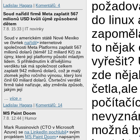
požadov
Ladislav Hagara
|
Komentářů: 4
Soud nařídil firmě Meta zaplatit 567
do linux 
milionů USD kvůli újmě způsobené
dětem
7.8. 15:33 | IT novinky
zapoměl
Soud v americkém státě Nové Mexiko
ve čtvrtek
nařídil
internetové
to nějak
společnosti Meta Platforms zaplatit 567
milionů dolarů (téměř 12 miliard Kč) za
újmy, které její platformy působí mladým
vyřešit?
lidem. S přihlédnutím k dřívějšímu
verdiktu tak má společnost celkem
zde něja
zaplatit 942 milionů dolarů, což je malý
zlomek jejího ročního výnosu, který loni
činil 60 miliard dolarů. Čtvrteční verdikt
četla,ale
firmě také nařizuje, aby změnila způsob,
jakým její
počítačí
…
více »
Ladislav Hagara
|
Komentářů: 14
nevyzná
MS Paint Doom
7.8. 12:44 | Humor
možná by
Mark Russinovich (CTO v Microsoft
Azure) se
na LinkedIn pochlubil
svým
projektem
MS Paint Doom
napsaným