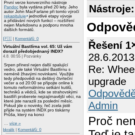
První verze konverzního nástroje
Nástroje:
Pandoc
byla vydána před 20 lety. Jeho
autor John MacFarlane při tomto výročí
rekapituluje
jednotlivé etapy vývoje
a přidávání nových funkcí – rozšíření
Odpově
nejen Markdownu a podporu mnoha
dalších formátů.
|🇵🇸
|
Komentářů: 0
Řešení 1
Virtuální Bastlírna vol. 65: Už vám
dorazil předobjednaný INDX?
28.6.2013
4.8. 00:55 | Pozvánky
Srpen přinesl nejen další spalující
Re: Wheez
vedro, ale také Virtuální Bastlírnu s
neméně žhavými novinkami. Využijte
upgrade
tedy předpovědi na deštivý čtvrteční
večer a od 20:00 se připojte online k
tomuto neformálnímu setkání kutilů,
Odpovědě
techniků a vědců, kde se strahovskými
bastlíři proberete nejzajímavější věci, na
které jste narazili za poslední měsíc.
Admin
Pokud jde o novinky, řeč zcela jistě
přijde na systém INDX pro tiskárny
Průša, který na konci
Proč nen
…
více »
bkralik
|
Komentářů: 0
Teď je t