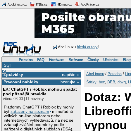
AbcLinuxu.cz
ITBiz.cz
HDmag.cz
AbcPráce.cz
AbcLinuxu
hledá autory
!
Poradna
FAQ
Hardware
Software
Články
Učebnice
Blog
Styl
×
AbcLinuxu
:/
Poradna
/
Lin
Zprávičky
napište »
Pracovní nabídky
inzerujte »
Štítky
:
bez
,
DEB
,
dpkg
,
L
EK: ChatGPT i Roblox mohou spadat
Dotaz: 
pod přísnější pravidla
včera 08:00 | IT novinky
Libreoff
Platformy ChatGPT i Roblox by mohly
být
zařazeny na seznam
mimořádně
velkých on-line platforem nebo
internetových vyhledávačů, na něž se
vypnou 
vztahují zvláštní podmínky podle
nařízení o digitálních službách (DSA).