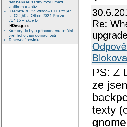
test nenašel žádný rozdíl mezi
vodíkem a antiv
30.6.20
Ušetřete 30 %: Windows 11 Pro jen
za €22,50 a Office 2024 Pro za
€17,15 – akce B
Re: Whe
HDmag.cz
Kamery do bytu přinesou maximální
upgrad
přehled o vaší domácnosti
Testovací novinka
Odpově
Blokova
PS: Z 
ze jsem
backpo
texty (
gnome,