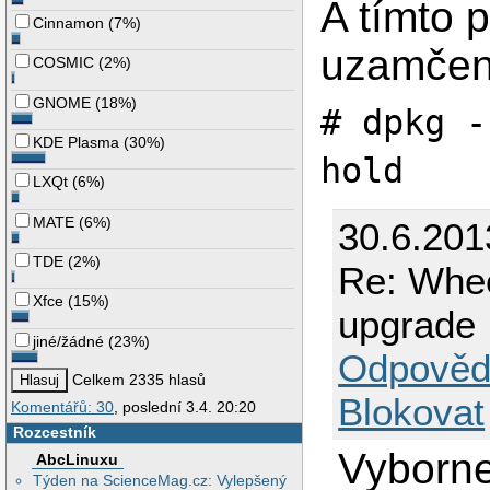
A tímto 
Cinnamon
(
7%
)
uzamčen
COSMIC
(
2%
)
GNOME
(
18%
)
# dpkg -
KDE Plasma
(
30%
)
hold
LXQt
(
6%
)
MATE
(
6%
)
30.6.201
TDE
(
2%
)
Re: Whee
Xfce
(
15%
)
upgrade
jiné/žádné
(
23%
)
Odpověd
Celkem 2335 hlasů
Blokovat
Komentářů: 30
, poslední 3.4. 20:20
Rozcestník
Vyborne,
AbcLinuxu
Týden na ScienceMag.cz: Vylepšený