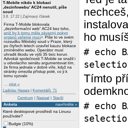
T-Mobile nikdo k blokaci
‚dezinfowebu‘ AC24 nenutil, píše
nechceš, 
soud
3.8. 17:22 | Zajímavý článek
instalova
Firma T-Mobile blokovala
„dezinformační web“ AC24 bez toho,
ho musí
aniž by k tomu měla závazný pokyn
orgánů veřejné moci
. Píše to ve svém
rozsudku Městský soud v Praze, který
po čtyřech letech uzavřel kauzu blokace
# echo B
zmíněného webu. Operátor musí
uhradit škodu ve výši 35 tisíc korun.
Advokát společnosti T-Mobile se snažil i
selectio
u odvolacího senátu argumentovat tím,
že firma jednala v dobré víře, když na
stránky omezila přístup poté, co ji k
Tímto př
tomu vyzvalo
…
více »
odemkno
Ladislav Hagara
|
Komentářů: 71
Centrum
|
Napsat
|
Starší
# echo B
Anketa
navrhněte »
Které desktopové prostředí na Linuxu
selectio
používáte?
Budgie
(
10%
)