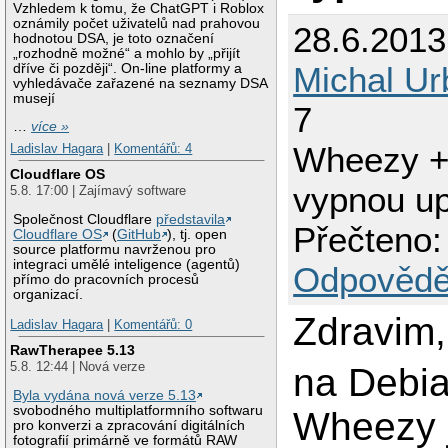
Vzhledem k tomu, že ChatGPT i Roblox
oznámily počet uživatelů nad prahovou
28.6.2013
hodnotou DSA, je toto označení
„rozhodně možné“ a mohlo by „přijít
Michal Ur
dříve či později“. On-line platformy a
vyhledávače zařazené na seznamy DSA
musejí
7
…
více »
Wheezy + 
Ladislav Hagara
|
Komentářů: 4
Cloudflare OS
vypnou u
5.8. 17:00 | Zajímavý software
Společnost Cloudflare
představila
Přečteno:
Cloudflare OS
(
GitHub
), tj. open
source platformu navrženou pro
integraci umělé inteligence (agentů)
Odpovědě
přímo do pracovních procesů
organizací.
Zdravim,
Ladislav Hagara
|
Komentářů: 0
RawTherapee 5.13
5.8. 12:44 | Nová verze
na Debi
Byla vydána nová verze 5.13
svobodného multiplatformního softwaru
Wheezy 
pro konverzi a zpracování digitálních
fotografií primárně ve formátů RAW