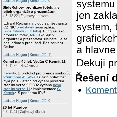
systemu 
Ladislav Hagara
|
Komentářů: 0
SlideRshow, prohlížeč fotek, ale i
jejich organizér a prezentátor
jen zakl
4.8. 12:22 | Zajímavý software
system, t
Edvard Rejthar na blogu zaměstnanců
CZ.NIC
představil
svou aplikaci
SlideRshow
(
GitHub
). Funguje jako
graficke
prohlížeč fotek, ale i jako jejich
organizér a prezentátor. Neinstaluje se,
běží přímo v prohlížeči. Bez serveru.
a hlavne
Offline.
Ladislav Hagara
|
Komentářů: 11
Dekuji p
Kermit má 45 let. Vydán C-Kermit 11
4.8. 11:44 | Nová verze
Kermit
, tj. protokol pro přenos souborů,
Řešení 
vznikl před 45 lety
. Při této příležitosti
byla po 15 letech od vydání poslední
stabilní verze 9.0.302 vydána
nová
Koment
stabilní verze 11
implementace
C-
Kermit
. S podporou IPv6.
Ladislav Hagara
|
Komentářů: 0
20 let Pandoc
4.8. 11:11 | Zajímavý článek