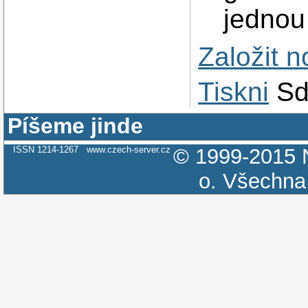
jednou
Založit 
Tiskni
Sd
Píšeme jinde
ISSN 1214-1267
www.czech-server.cz
© 1999-2015
o.
Všechna 