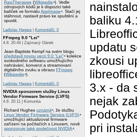
RawTherapee
(
Wikipedie
). Vedle
nainstal
zdrojových kódů je k dispozici také
balíček ve formátu
AppImage
. Stačí jej
baliku 4.
stáhnout, nastavit právo ke spuštění a
spustit.
Libreoffi
Ladislav Hagara
|
Komentářů: 0
FFmpeg 9.0 "Lei"
4.8. 20:44 | Zajímavý článek
updatu s
Jean-Baptiste Kempf na svém blogu
představil novou verzi 9.0 "Lei"
kolekce
zkousi u
svobodného softwaru umožňujícího
nahrávání, konverzi a streamovaní
libreoffi
digitálního zvuku a obrazu
FFmpeg
(
Wikipedie
).
3.x - da
Ladislav Hagara
|
Komentářů: 0
NVIDIA sponzorem služby Linux
Vendor Firmware Service (LVFS)
nejak za
4.8. 20:11 | Komunita
Podotyk
Richard Hughes
oznámil
, že službu
Linux Vendor Firmware Service (LVFS)
umožňující aktualizovat firmware
pri instal
zařízení na počítačích s Linuxem, nově
sponzoruje také společnost NVIDIA
.