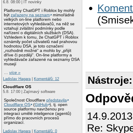
6.8. 08:00 | IT novinky
Koment
Platformy ChatGPT i Roblox by mohly
být
zařazeny na seznam
mimořádně
(Smisek
velkých on-line platforem nebo
internetových vyhledávačů, na něž se
vztahují zvláštní podmínky podle
nařízení o digitálních službách (DSA).
Vzhledem k tomu, že ChatGPT i Roblox
oznámily počet uživatelů nad prahovou
hodnotou DSA, je toto označení
„rozhodně možné“ a mohlo by „přijít
dříve či později“. On-line platformy a
vyhledávače zařazené na seznamy DSA
musejí
…
více »
Nástroje:
Ladislav Hagara
|
Komentářů: 12
Cloudflare OS
5.8. 17:00 | Zajímavý software
Odpově
Společnost Cloudflare
představila
Cloudflare OS
(
GitHub
), tj. open
source platformu navrženou pro
14.9.2013
integraci umělé inteligence (agentů)
přímo do pracovních procesů
organizací.
Re: Skype 
Ladislav Hagara
|
Komentářů: 0