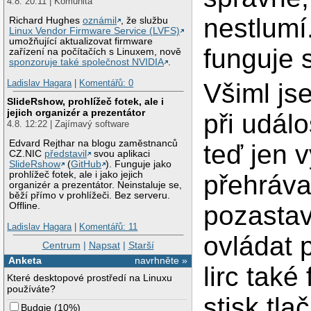
4.8. 20:11 | Komunita
nestlumí
Richard Hughes
oznámil
, že službu
Linux Vendor Firmware Service (LVFS)
umožňující aktualizovat firmware
funguje 
zařízení na počítačích s Linuxem, nově
sponzoruje také společnost NVIDIA
.
Ladislav Hagara
|
Komentářů: 0
Všiml js
SlideRshow, prohlížeč fotek, ale i
jejich organizér a prezentátor
při událo
4.8. 12:22 | Zajímavý software
Edvard Rejthar na blogu zaměstnanců
teď jen 
CZ.NIC
představil
svou aplikaci
SlideRshow
(
GitHub
). Funguje jako
prohlížeč fotek, ale i jako jejich
přehráva
organizér a prezentátor. Neinstaluje se,
běží přímo v prohlížeči. Bez serveru.
pozastavi
Offline.
Ladislav Hagara
|
Komentářů: 11
ovládat 
Centrum
|
Napsat
|
Starší
Anketa
navrhněte »
lirc také
Které desktopové prostředí na Linuxu
používáte?
stisk tl
Budgie
(
10%
)