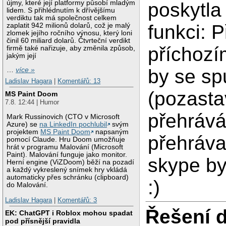
újmy, které její platformy působí mladým
poskytla
lidem. S přihlédnutím k dřívějšímu
verdiktu tak má společnost celkem
funkci: P
zaplatit 942 milionů dolarů, což je malý
zlomek jejího ročního výnosu, který loni
činil 60 miliard dolarů. Čtvrteční verdikt
příchozí
firmě také nařizuje, aby změnila způsob,
jakým její
by se spu
…
více »
Ladislav Hagara
|
Komentářů: 13
(pozasta
MS Paint Doom
7.8. 12:44 | Humor
přehrává
Mark Russinovich (CTO v Microsoft
Azure) se
na LinkedIn pochlubil
svým
projektem
MS Paint Doom
napsaným
přehráva
pomocí Claude. Hru Doom umožňuje
hrát v programu Malování (Microsoft
Paint). Malování funguje jako monitor.
skype by 
Herní engine (ViZDoom) běží na pozadí
a každý vykreslený snímek hry vkládá
automaticky přes schránku (clipboard)
:)
do Malování.
Ladislav Hagara
|
Komentářů: 3
Řešení 
EK: ChatGPT i Roblox mohou spadat
pod přísnější pravidla