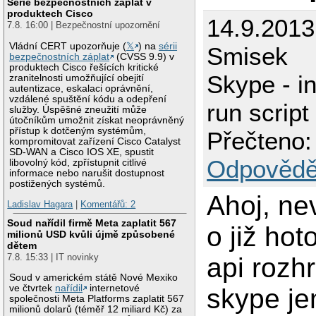
Série bezpečnostních záplat v
produktech Cisco
14.9.2013
7.8. 16:00 | Bezpečnostní upozornění
Vládní CERT upozorňuje (
𝕏
) na
sérii
Smisek
bezpečnostních záplat
(CVSS 9.9) v
produktech Cisco řešících kritické
Skype - in
zranitelnosti umožňující obejití
autentizace, eskalaci oprávnění,
vzdálené spuštění kódu a odepření
run script
služby. Úspěšné zneužití může
útočníkům umožnit získat neoprávněný
přístup k dotčeným systémům,
Přečteno:
kompromitovat zařízení Cisco Catalyst
SD-WAN a Cisco IOS XE, spustit
Odpovědě
libovolný kód, zpřístupnit citlivé
informace nebo narušit dostupnost
postižených systémů.
Ahoj, ne
Ladislav Hagara
|
Komentářů: 2
Soud nařídil firmě Meta zaplatit 567
o již ho
milionů USD kvůli újmě způsobené
dětem
7.8. 15:33 | IT novinky
api rozh
Soud v americkém státě Nové Mexiko
ve čtvrtek
nařídil
internetové
skype je
společnosti Meta Platforms zaplatit 567
milionů dolarů (téměř 12 miliard Kč) za