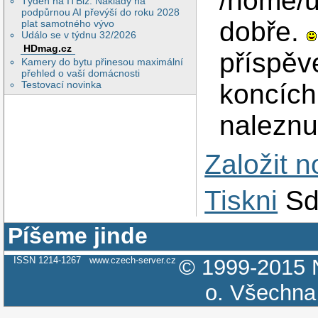
/home/uz
Týden na ITBiz: Náklady na
podpůrnou AI převýší do roku 2028
dobře.
plat samotného vývo
Událo se v týdnu 32/2026
HDmag.cz
příspěv
Kamery do bytu přinesou maximální
přehled o vaší domácnosti
Testovací novinka
koncích,
naleznu
Založit 
Tiskni
Sd
Píšeme jinde
ISSN 1214-1267
www.czech-server.cz
© 1999-2015
o.
Všechna 