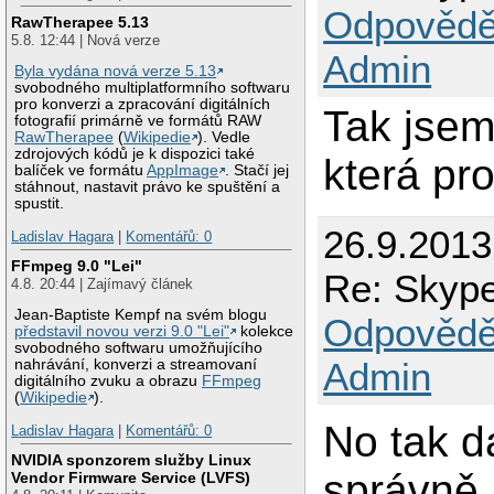
Odpovědě
RawTherapee 5.13
5.8. 12:44 | Nová verze
Admin
Byla vydána nová verze 5.13
svobodného multiplatformního softwaru
pro konverzi a zpracování digitálních
Tak jsem
fotografií primárně ve formátů RAW
RawTherapee
(
Wikipedie
). Vedle
zdrojových kódů je k dispozici také
která pro
balíček ve formátu
AppImage
. Stačí jej
stáhnout, nastavit právo ke spuštění a
spustit.
26.9.2013
Ladislav Hagara
|
Komentářů: 0
FFmpeg 9.0 "Lei"
Re: Skype 
4.8. 20:44 | Zajímavý článek
Jean-Baptiste Kempf na svém blogu
Odpovědě
představil novou verzi 9.0 "Lei"
kolekce
svobodného softwaru umožňujícího
Admin
nahrávání, konverzi a streamovaní
digitálního zvuku a obrazu
FFmpeg
(
Wikipedie
).
No tak d
Ladislav Hagara
|
Komentářů: 0
NVIDIA sponzorem služby Linux
správně,
Vendor Firmware Service (LVFS)